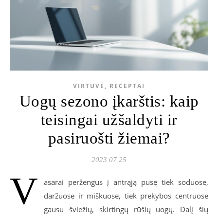
VIRTUVĖ, RECEPTAI
Uogų sezono įkarštis: kaip
teisingai užšaldyti ir
pasiruošti žiemai?
2023 07 25
V
asarai peržengus į antrąją pusę tiek soduose,
daržuose ir miškuose, tiek prekybos centruose
gausu šviežių, skirtingų rūšių uogų. Dalį šių