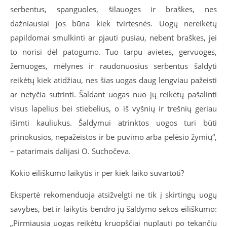
serbentus, spanguoles, šilauoges ir braškes, nes
dažniausiai jos būna kiek tvirtesnės. Uogų nereikėtų
papildomai smulkinti ar pjauti pusiau, nebent braškes, jei
to norisi dėl patogumo. Tuo tarpu avietes, gervuoges,
žemuoges, mėlynes ir raudonuosius serbentus šaldyti
reikėtų kiek atidžiau, nes šias uogas daug lengviau pažeisti
ar netyčia sutrinti. Šaldant uogas nuo jų reikėtų pašalinti
visus lapelius bei stiebelius, o iš vyšnių ir trešnių geriau
išimti kauliukus. Šaldymui atrinktos uogos turi būti
prinokusios, nepažeistos ir be puvimo arba pelėsio žymių“,
– patarimais dalijasi O. Suchočeva.
Kokio eiliškumo laikytis ir per kiek laiko suvartoti?
Ekspertė rekomenduoja atsižvelgti ne tik į skirtingų uogų
savybes, bet ir laikytis bendro jų šaldymo sekos eiliškumo:
„Pirmiausia uogas reikėtų kruopščiai nuplauti po tekančiu