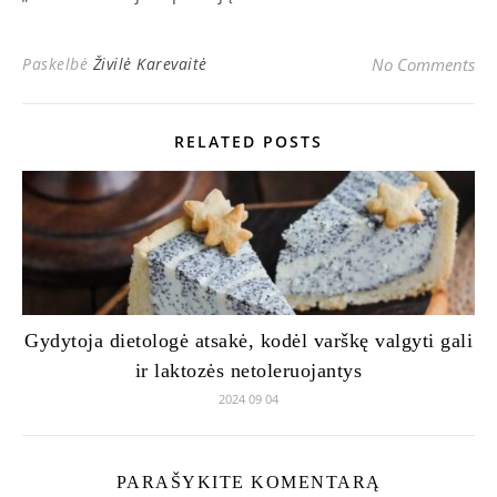
Paskelbė
Živilė Karevaitė
No Comments
RELATED POSTS
Gydytoja dietologė atsakė, kodėl varškę valgyti gali
ir laktozės netoleruojantys
2024 09 04
PARAŠYKITE KOMENTARĄ