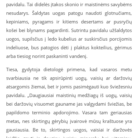
pavidalu. Tai didelės įtakos skonio ir maistinėms savybėms
nesudarys. Šaldytas uogas patogu naudoti glotnučiams,
kepiniams, pyragams ir kitiems desertams ar pusryčių
košei bei blynams pagardinti. Sutrintu pavidalu užšaldytos
uogos, supilsčius į ledo kubelius ar suskirsčius porcijomis
indeliuose, bus patogios dėti į plaktus kokteilius, gėrimus
arba tiesiog norint paskaninti vandenį.
Tiesa, gydytoja dietologė primena, kad vasaros metu
svarbiausia ne tik apsirūpinti uogų, vaisių ar daržovių
atsargomis žiemai, bet ir jomis pasimėgauti kuo šviežesniu
pavidalu. „Daugiausiai maistinių medžiagų iš uogų, vaisių
bei daržovių visuomet gauname jas valgydami šviežias, be
papildomo terminio apdorojimo. Vasara tam geriausias
metas, nes skirtingų gėrybių įvairovė mūsų kraštuose yra
gausiausia. Be to, skirtingos uogos, vaisiai ir daržovės