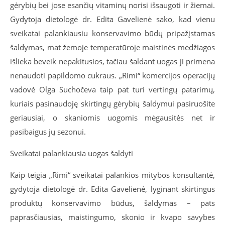
gėrybių bei jose esančių vitaminų norisi išsaugoti ir žiemai.
Gydytoja dietologė dr. Edita Gavelienė sako, kad vienu
sveikatai palankiausiu konservavimo būdų pripažįstamas
šaldymas, mat žemoje temperatūroje maistinės medžiagos
išlieka beveik nepakitusios, tačiau šaldant uogas ji primena
nenaudoti papildomo cukraus. „Rimi“ komercijos operacijų
vadovė Olga Suchočeva taip pat turi vertingų patarimų,
kuriais pasinaudoję skirtingų gėrybių šaldymui pasiruošite
geriausiai, o skaniomis uogomis mėgausitės net ir
pasibaigus jų sezonui.
Sveikatai palankiausia uogas šaldyti
Kaip teigia „Rimi“ sveikatai palankios mitybos konsultantė,
gydytoja dietologė dr. Edita Gavelienė, lyginant skirtingus
produktų konservavimo būdus, šaldymas – pats
paprasčiausias, maistingumo, skonio ir kvapo savybes