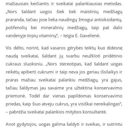
mažiausiais keičiantis ir sveikatai palankiausias metodas.
„Nors šaldant uogos šiek tiek maistinių medžiagų
praranda, tačiau jose lieka naudingų žmogui antioksidantų,
polifenolių bei mineralinių medžiagų, taip pat dalis
vandenyje tirpių vitaminų“, – teigia E. Gavelienė.
Vis dėlto, norint, kad vasaros gėrybės teiktų kuo didesnę
naudą sveikatai, šaldant jų svarbu neužkloti pridėtinio
cukraus sluoksniu. „Nors stereotipas, kad šaldant uogas
reikėtų apiberti cukrumi ir taip neva jos geriau išsilaikys ir
praras mažiau sveikatai palankiu medžiagų, yra gajus,
tačiau šaldymas jau savaime yra užtektina konservavimo
priemonė. Todėl dar vienas papildomas konservavimo
priedas, kaip šiuo atveju cukrus, yra visiškai nereikalingas“,
– pabrėžia sveikatai palankios mitybos konsultantė.
Anot gydytojos, uogas galima šaldyti ir sveikas, ir sutrintu