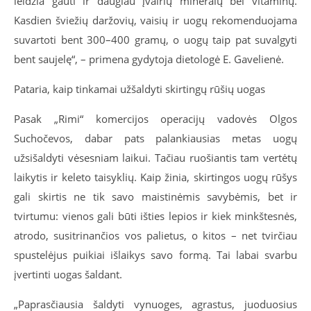
leidžia gauti ir daugiau įvairių mineralų bei vitaminų.
Kasdien šviežių daržovių, vaisių ir uogų rekomenduojama
suvartoti bent 300–400 gramų, o uogų taip pat suvalgyti
bent saujelę“, – primena gydytoja dietologė E. Gavelienė.
Pataria, kaip tinkamai užšaldyti skirtingų rūšių uogas
Pasak „Rimi“ komercijos operacijų vadovės Olgos
Suchočevos, dabar pats palankiausias metas uogų
užsišaldyti vėsesniam laikui. Tačiau ruošiantis tam vertėtų
laikytis ir keleto taisyklių. Kaip žinia, skirtingos uogų rūšys
gali skirtis ne tik savo maistinėmis savybėmis, bet ir
tvirtumu: vienos gali būti išties lepios ir kiek minkštesnės,
atrodo, susitrinančios vos palietus, o kitos – net tvirčiau
spustelėjus puikiai išlaikys savo formą. Tai labai svarbu
įvertinti uogas šaldant.
„Paprasčiausia šaldyti vynuoges, agrastus, juoduosius