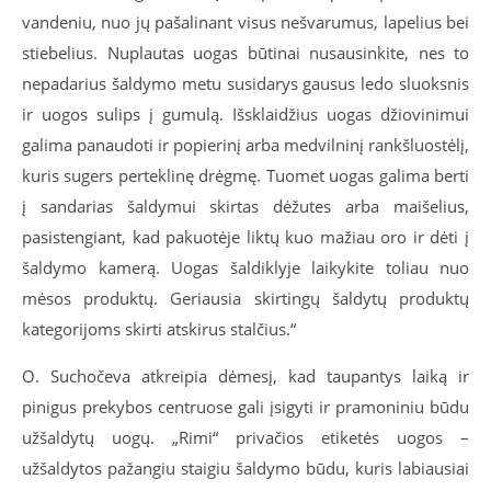
vandeniu, nuo jų pašalinant visus nešvarumus, lapelius bei
stiebelius. Nuplautas uogas būtinai nusausinkite, nes to
nepadarius šaldymo metu susidarys gausus ledo sluoksnis
ir uogos sulips į gumulą. Išsklaidžius uogas džiovinimui
galima panaudoti ir popierinį arba medvilninį rankšluostėlį,
kuris sugers perteklinę drėgmę. Tuomet uogas galima berti
į sandarias šaldymui skirtas dėžutes arba maišelius,
pasistengiant, kad pakuotėje liktų kuo mažiau oro ir dėti į
šaldymo kamerą. Uogas šaldiklyje laikykite toliau nuo
mėsos produktų. Geriausia skirtingų šaldytų produktų
kategorijoms skirti atskirus stalčius.“
O. Suchočeva atkreipia dėmesį, kad taupantys laiką ir
pinigus prekybos centruose gali įsigyti ir pramoniniu būdu
užšaldytų uogų. „Rimi“ privačios etiketės uogos –
užšaldytos pažangiu staigiu šaldymo būdu, kuris labiausiai