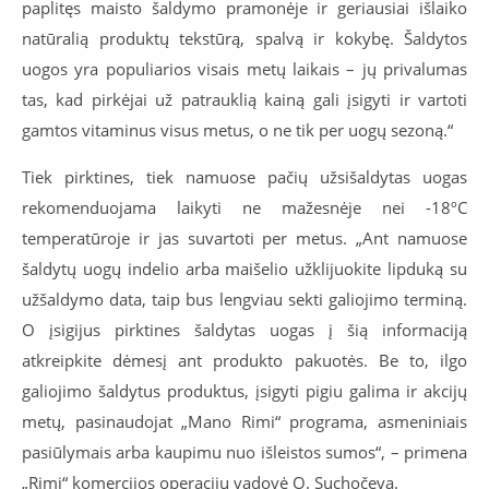
paplitęs maisto šaldymo pramonėje ir geriausiai išlaiko
natūralią produktų tekstūrą, spalvą ir kokybę. Šaldytos
uogos yra populiarios visais metų laikais – jų privalumas
tas, kad pirkėjai už patrauklią kainą gali įsigyti ir vartoti
gamtos vitaminus visus metus, o ne tik per uogų sezoną.“
Tiek pirktines, tiek namuose pačių užsišaldytas uogas
rekomenduojama laikyti ne mažesnėje nei -18ºC
temperatūroje ir jas suvartoti per metus. „Ant namuose
šaldytų uogų indelio arba maišelio užklijuokite lipduką su
užšaldymo data, taip bus lengviau sekti galiojimo terminą.
O įsigijus pirktines šaldytas uogas į šią informaciją
atkreipkite dėmesį ant produkto pakuotės. Be to, ilgo
galiojimo šaldytus produktus, įsigyti pigiu galima ir akcijų
metų, pasinaudojat „Mano Rimi“ programa, asmeniniais
pasiūlymais arba kaupimu nuo išleistos sumos“, – primena
„Rimi“ komercijos operacijų vadovė O. Suchočeva.