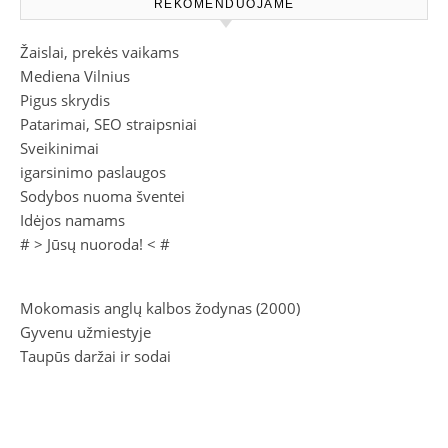
REKOMENDUOJAME
Žaislai, prekės vaikams
Mediena Vilnius
Pigus skrydis
Patarimai, SEO straipsniai
Sveikinimai
igarsinimo paslaugos
Sodybos nuoma šventei
Idėjos namams
# >
Jūsų nuoroda!
< #
Mokomasis anglų kalbos žodynas (2000)
Gyvenu užmiestyje
Taupūs daržai ir sodai
Masturbacija
Protų dvikova, 1 knyga