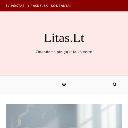
EL.P@ŠTAS
» PASKELBK
KONTAKTAI
Litas.Lt
Žinantiems pinigų ir laiko vertę