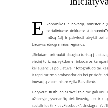
iniciatyv
E
konomikos ir inovacijų ministerija (
socialiniuose tinkluose #LithuaniaT
mūsų šalį ir pakviesti atvykti bei 
Lietuvos etnografinius regionus.
„Siekdami pritraukti daugiau turistų į Lietuv
vietinį turizmą, vykdome rinkodaros kampanija
keliaujančius po Lietuvą ir fotografuoti tai, kas
ir tapti turizmo ambasadoriais bei prisidėti 
inovacijų viceministrė Agila Barzdienė.
Dalyvauti #LithuaniaTravel žaidime gali visi:
užsienyje gyvenančių tiek lietuvių, tiek ir kitų
socialinius tinklus „Facebook“, „Instagram“, „T