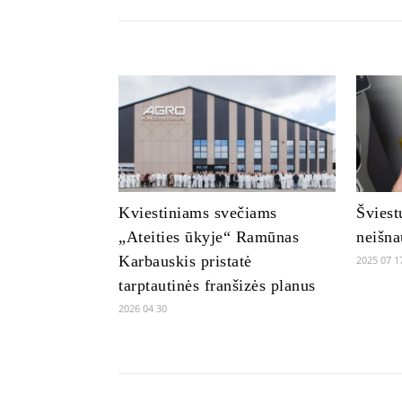
Kviestiniams svečiams
Šviest
„Ateities ūkyje“ Ramūnas
neišna
Karbauskis pristatė
2025 07 1
tarptautinės franšizės planus
2026 04 30