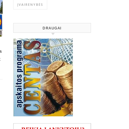
ĮVAIRENYBĖS
DRAUGAI
s
t