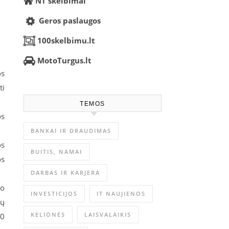
NT skelbimai
Geros paslaugos
100skelbimu.lt
MotoTurgus.lt
os
ti
TEMOS
os
BANKAI IR DRAUDIMAS
os
BUITIS, NAMAI
os
DARBAS IR KARJERA
mo
INVESTICIJOS
IT NAUJIENOS
rų
KELIONĖS
LAISVALAIKIS
40