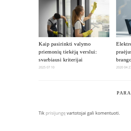
Kaip pasirinkti valymo
Elektr
priemonių tiekėją verslui:
praėju
svarbiausi kriterijai
brango
2025 07 10
2020 04 2
PARA
Tik
prisijungę
vartotojai gali komentuoti.