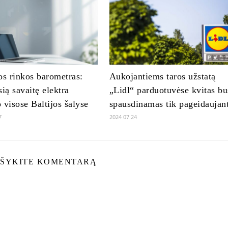
os rinkos barometras:
Aukojantiems taros užstatą
sią savaitę elektra
„Lidl“ parduotuvėse kvitas bu
 visose Baltijos šalyse
spausdinamas tik pageidaujan
7
2024 07 24
ŠYKITE KOMENTARĄ