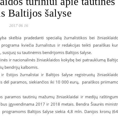
idos turiniui apie tautines
s Baltijos šalyse
2017 06 16
yba skelbia pradedanti specialią žurnalistikos bei žiniasklaid
rograma kviečia žurnalistus ir redakcijas teikti paraiškas kur
, susijusį su tautinėmis bendrijomis Baltijos šalyse.
nės ir nacionalinės žiniasklaidos kokybę bei patrauklumą Baltij
nių bendrijų kalbomis.
ir Estijos žurnalistai ir Baltijos šalyse registruotų žiniasklaid
ptis dėl paramos, siekiančios iki 10 000 eurų, paraiškos priimam
os paramos tautinių mažumų žiniasklaidai ir medijų raštingu
a bus įgyvendinama 2017 ir 2018 metais. Bendra Šiaurės minist
 programoms Baltijos šalyse siekia 4,8 mln. Danijos kronų (6