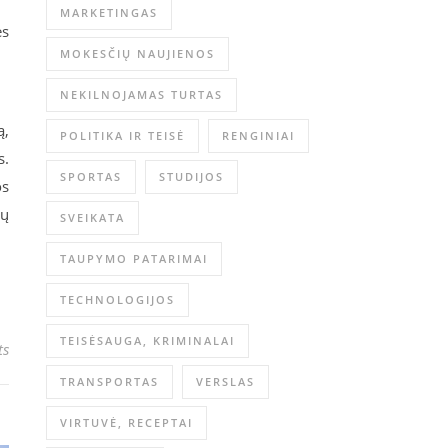
MARKETINGAS
ės
MOKESČIŲ NAUJIENOS
NEKILNOJAMAS TURTAS
ą,
POLITIKA IR TEISĖ
RENGINIAI
s.
SPORTAS
STUDIJOS
os
rų
SVEIKATA
TAUPYMO PATARIMAI
TECHNOLOGIJOS
TEISĖSAUGA, KRIMINALAI
ts
TRANSPORTAS
VERSLAS
VIRTUVĖ, RECEPTAI