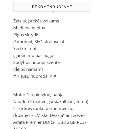
REKOMENDUOJAME
Žaislai, prekės vaikams
Mediena Vilnius
Pigus skrydis
Patarimai, SEO straipsniai
Sveikinimai
igarsinimo paslaugos
Sodybos nuoma šventei
Idėjos namams
# >
Jūsų nuoroda!
< #
Moteriška piniginė, nauja
Naudoti Creative garsiakalbiai (stereo)
Išskirtinis rankų darbo medžio
drožinys – „Miško Dvasia“ ant žievės
Adata Premier DDR3 1333 2GB PC3-