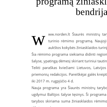
programą žiniaskla
bendrija
w
ww.norden.lt Šiaurės ministrų tar
turinio rėmimo programą. Naujoji p
aukštos kokybės žiniasklaidos turinį
Šia rėmimo programa siekiama didinti regioni
šalyse, ypatingą dėmesį skiriant turiniui tauti
Teikti paraškas kviečiami Lietuvos, Latvijos 
priemonių redakcijos. Pareiškėjai galės krei
iki 2017 m. rugpjūčio 4 d.
Nauja programa yra Šiaurės ministrų taryb
ugdymui Baltijos šalyse tęsinys. Ši program
tarybos skiriama suma žiniasklaidos rėmimo