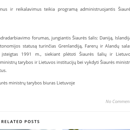
nus ir reikalavimus teikia programą administruojantis Šiaur
dradarbiavimo forumas, jungiantis Šiaurės šalis: Daniją, Islandij
tonomijos statusą turinčias Grenlandiją, Farerų ir Alandų sala
įsteigtas 1991 m., siekiant plėtoti Šiaurės šalių ir Lietuv
inistrų tarybos ir Lietuvos institucijų bei vykdyti Šiaurės minist
tus.
rės ministrų tarybos biuras Lietuvoje
No Commen
RELATED POSTS