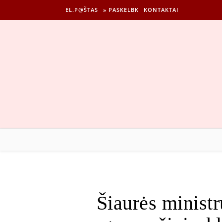
EL.P@ŠTAS
» PASKELBK
KONTAKTAI
Šiaurės minist