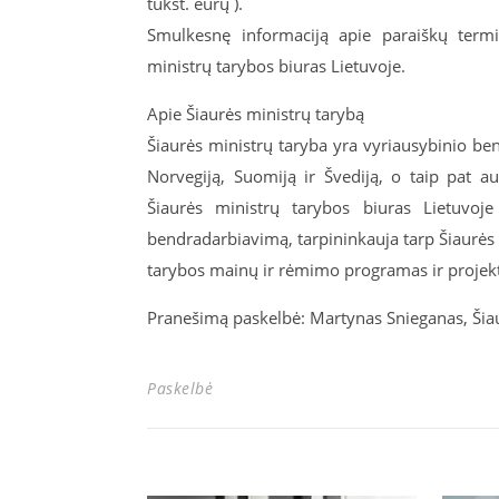
tūkst. eurų ).
Smulkesnę informaciją apie paraiškų termi
ministrų tarybos biuras Lietuvoje.
Apie Šiaurės ministrų tarybą
Šiaurės ministrų taryba yra vyriausybinio ben
Norvegiją, Suomiją ir Švediją, o taip pat au
Šiaurės ministrų tarybos biuras Lietuvoje 
bendradarbiavimą, tarpininkauja tarp Šiaurės m
tarybos mainų ir rėmimo programas ir projek
Pranešimą paskelbė: Martynas Snieganas, Šiau
Paskelbė