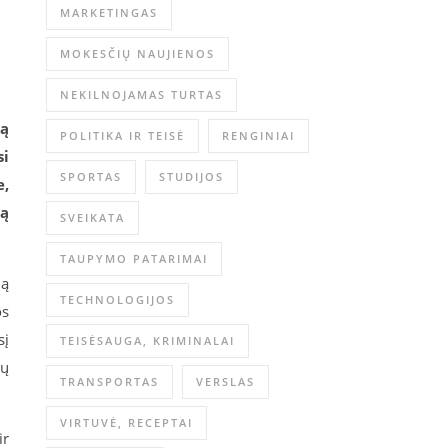
MARKETINGAS
MOKESČIŲ NAUJIENOS
NEKILNOJAMAS TURTAS
ką
POLITIKA IR TEISĖ
RENGINIAI
si
SPORTAS
STUDIJOS
e,
tą
SVEIKATA
TAUPYMO PATARIMAI
ną
TECHNOLOGIJOS
os
sį
TEISĖSAUGA, KRIMINALAI
ių
TRANSPORTAS
VERSLAS
VIRTUVĖ, RECEPTAI
ir