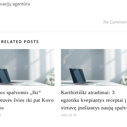
ovacijų agentūra
No Commen
RELATED POSTS
os spalvomis „Iki“
Karibietiški atradimai: 3
tuvės švies iki pat Kovo
egzotika kvepiantys receptai į
os
virtuvę įnešiantys naujų spalv
3
2022 02 18