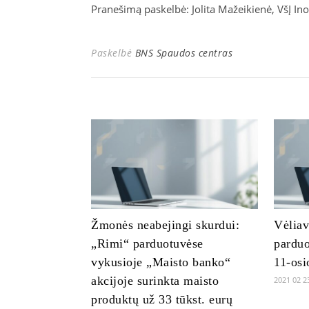
Pranešimą paskelbė: Jolita Mažeikienė, VšĮ In
Paskelbė
BNS Spaudos centras
Žmonės neabejingi skurdui:
Vėliav
„Rimi“ parduotuvėse
parduo
vykusioje „Maisto banko“
11-osi
akcijoje surinkta maisto
2021 02 2
produktų už 33 tūkst. eurų