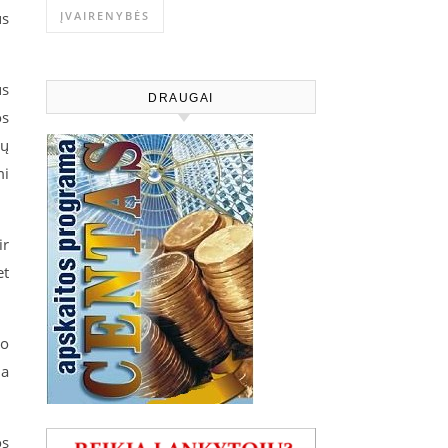
us
ĮVAIRENYBĖS
us
DRAUGAI
os
jų
mi
ir
et
ro
da
os