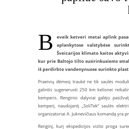
B
eveik ketveri metai aplink pasaul
aplankytose valstybėse surink
Šveicarijos klimato kaitos aktyvi
kur prie Baltojo tilto susirinkusiems sm
iš perdirbto vandenynuose surinkto plast
Praeivių dėmesį traukė ne tik saulės modul
galintis sugeneruoti 250 km kelionei reikal
kemperis. Renginio dalyviai galėjo pasižva
kemperį, naudojantį „SoliTek“ saulės elekt
organizatoriai A. Juknevičiaus komandą yra pr
Renginį, kurį ekspedicijos vizito proga sur