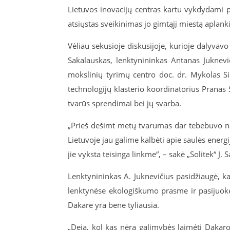
Lietuvos inovacijų centras kartu vykdydami pr
atsiųstas sveikinimas jo gimtąjį miestą aplank
Vėliau sekusioje diskusijoje, kurioje dalyvavo
Sakalauskas, lenktynininkas Antanas Juknev
mokslinių tyrimų centro doc. dr. Mykolas S
technologijų klasterio koordinatorius Pranas
tvarūs sprendimai bei jų svarba.
„Prieš dešimt metų tvarumas dar tebebuvo nau
Lietuvoje jau galime kalbėti apie saulės energi
jie vyksta teisinga linkme“, – sakė „Solitek“ J. 
Lenktynininkas A. Juknevičius pasidžiaugė, 
lenktynėse ekologiškumo prasme ir pasijuok
Dakare yra bene tyliausia.
„Deja, kol kas nėra galimybės laimėti Dakaro 