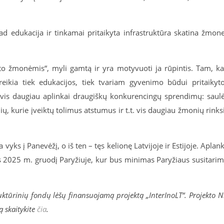
d edukacija ir tinkamai pritaikyta infrastruktūra skatina žmon
sto žmonėmis“, myli gamtą ir yra motyvuoti ja rūpintis. Tam, k
ikia tiek edukacijos, tiek tvariam gyvenimo būdui pritaikyt
nt vis daugiau aplinkai draugiškų konkurencingų sprendimų: saul
 kurie įveiktų tolimus atstumus ir t.t. vis daugiau žmonių rinks
ks į Panevėžį, o iš ten – tęs kelionę Latvijoje ir Estijoje. Aplan
igs 2025 m. gruodį Paryžiuje, kur bus minimas Paryžiaus susitari
ktūrinių fondų lėšų finansuojamą projektą „InterInoLT“. Projekto N
ą skaitykite
čia
.