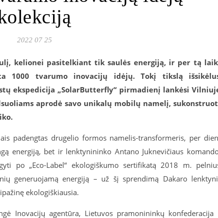
kolekciją
2022 07 25
į, kelionei pasitelkiant tik saulės energiją, ir per tą lai
ta 1000 tvarumo inovacijų idėjų. Tokį tikslą išsikėlu
stų ekspedicija „SolarButterfly“ pirmadienį lankėsi Vilniuj
alsuoliams aprodė savo unikalų mobilų namelį, sukonstruo
iko.
iais padengtas drugelio formos namelis-transformeris, per die
ingą energiją, bet ir lenktynininko Antano Juknevičiaus komand
lgyti po „Eco-Label“ ekologiškumo sertifikatą 2018 m. pelniu
rinių generuojamą energiją – už šį sprendimą Dakaro lenktyn
ipažinę ekologiškiausia.
engė Inovacijų agentūra, Lietuvos pramonininkų konfederacija 