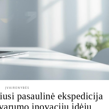
ĮVAIRENYBĖS
iusi pasaulinė ekspedicija
tvarumo inovacijų idėjų