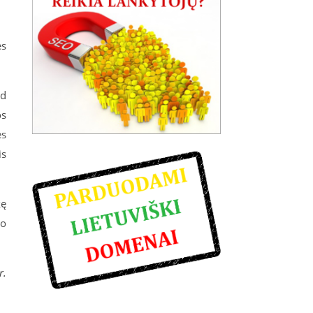
es
ad
os
ės
is
kę
mo
r.