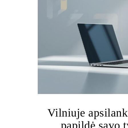
Vilniuje apsilank
papildė savo 