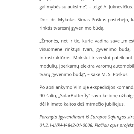
galimybės sulauksime“, – teigė A. Juknevičius.
Doc. dr. Mykolas Simas Poškus pastebėjo, ka
rinktis tvaresnį gyvenimo būdą.
„Žmonės, net ir tie, kurie vadina save „mie
visuomenė rinktųsi tvarų gyvenimo būdą, re
infrastruktūros. Mokslui ir verslui pateikia
modulių, įperkamų elektra varomų automobilių,
tvarų gyvenimo būdą“, – sakė M. S. Poškus.
Po apsilankymo Vilniuje ekspedicijos komanda vy
90 šalių, „SolarButterfly“ savo kelionę užba
dėl klimato kaitos dešimtmečio jubiliejus.
Parengta įgyvendinant iš Europos Sąjungos stru
0
1.2.1-LVPA-V-842-01-0008. Pla
čiau apie projekt