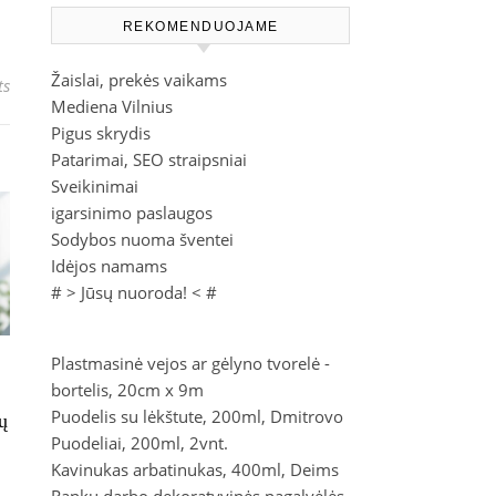
REKOMENDUOJAME
Žaislai, prekės vaikams
ts
Mediena Vilnius
Pigus skrydis
Patarimai, SEO straipsniai
Sveikinimai
igarsinimo paslaugos
Sodybos nuoma šventei
Idėjos namams
# >
Jūsų nuoroda!
< #
Plastmasinė vejos ar gėlyno tvorelė -
bortelis, 20cm x 9m
Puodelis su lėkštute, 200ml, Dmitrovo
ų
Puodeliai, 200ml, 2vnt.
Kavinukas arbatinukas, 400ml, Deims