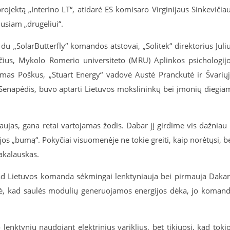
ojektą „InterIno LT“, atidarė ES komisaro Virginijaus Sinkevičia
iusiam „drugeliui“.
 du „SolarButterfly“ komandos atstovai, „Solitek“ direktorius Juli
ičius, Mykolo Romerio universiteto (MRU) Aplinkos psichologij
imas Poškus, „Stuart Energy“ vadovė Austė Pranckutė ir Švarių
 Senapėdis, buvo aptarti Lietuvos mokslininkų bei įmonių diegia
jas, gana retai vartojamas žodis. Dabar jį girdime vis dažniau 
jos „bumą“. Pokyčiai visuomenėje ne tokie greiti, kaip norėtųsi, b
Sakalauskas.
kad Lietuvos komanda sėkmingai lenktyniauja bei pirmauja Daka
ė, kad saulės modulių generuojamos energijos dėka, jo koman
lenktynių naudojant elektrinius variklius, bet tikiuosi, kad toki