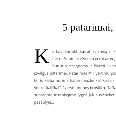
5 patarimai, 
K
artais išsirinkti kas atliks vieną a
net nežinote ar išversta gerai ar ne
būti itin atsargiems ir žiūrėti į ve
įžvalgūs patarimai. Patarimas #1: vertimų pas
kuris kalba norima kalba neužtenka! Kartais 
šneka itališkai“ išversti įmonės brošiūrą. Tač
supratimo ir mokėjimo lygis? Juk susišnekėti 
pasaulyje…