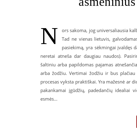
asmeninius
N
ors sakoma, jog universaliausia kalba
Tad ne vienas lietuvis, galvodama
pasiekimą, yra sėkmingai įvaldęs d
neretai atneša dar daugiau naudos). Pasiri
šaltiniu arba papildomas pajamas atnešančia 
arba žodžiu. Vertimai žodžiu ir bus plačiau 
procesas vyksta praktiškai. Yra mažesnė ar d
pakankamai įgūdžių, padedančių idealiai vi
esmės…