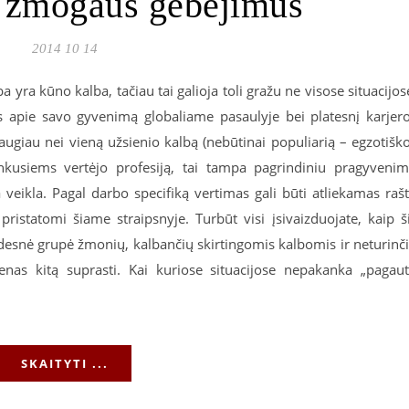
 žmogaus gebėjimus
2014 10 14
 yra kūno kalba, tačiau tai galioja toli gražu ne visose situacijos
s apie savo gyvenimą globaliame pasaulyje bei platesnį karjer
augiau nei vieną užsienio kalbą (nebūtinai populiarią – egzotišk
nkusiems vertėjo profesiją, tai tampa pagrindiniu pragyveni
veikla. Pagal darbo specifiką vertimas gali būti atliekamas raš
pristatomi šiame straipsnyje. Turbūt visi įsivaizduojate, kaip š
idesnė grupė žmonių, kalbančių skirtingomis kalbomis ir neturinč
enas kitą suprasti. Kai kuriose situacijose nepakanka „pagaut
SKAITYTI ...