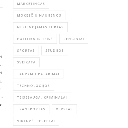
MARKETINGAS
MOKESČIŲ NAUJIENOS
NEKILNOJAMAS TURTAS
POLITIKA IR TEISĖ
RENGINIAI
SPORTAS
STUDIJOS
et
SVEIKATA
ia
et
TAUPYMO PATARIMAI
ų,
TECHNOLOGIJOS
ai
os
TEISĖSAUGA, KRIMINALAI
lo
TRANSPORTAS
VERSLAS
VIRTUVĖ, RECEPTAI