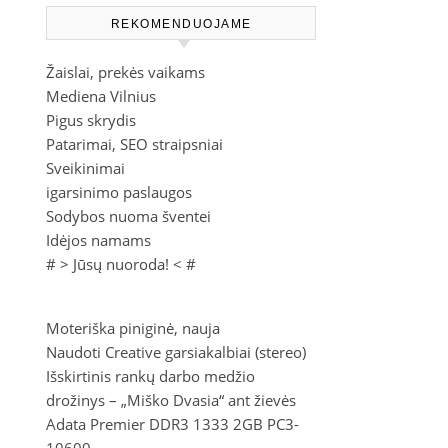
REKOMENDUOJAME
Žaislai, prekės vaikams
Mediena Vilnius
Pigus skrydis
Patarimai, SEO straipsniai
Sveikinimai
igarsinimo paslaugos
Sodybos nuoma šventei
Idėjos namams
# >
Jūsų nuoroda!
< #
Moteriška piniginė, nauja
Naudoti Creative garsiakalbiai (stereo)
Išskirtinis rankų darbo medžio
drožinys – „Miško Dvasia“ ant žievės
Adata Premier DDR3 1333 2GB PC3-