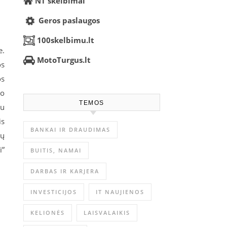
NT skelbimai
Geros paslaugos
100skelbimu.lt
e.
MotoTurgus.lt
os
os
mo
TEMOS
tu
is
BANKAI IR DRAUDIMAS
ių
i”
BUITIS, NAMAI
DARBAS IR KARJERA
INVESTICIJOS
IT NAUJIENOS
KELIONĖS
LAISVALAIKIS