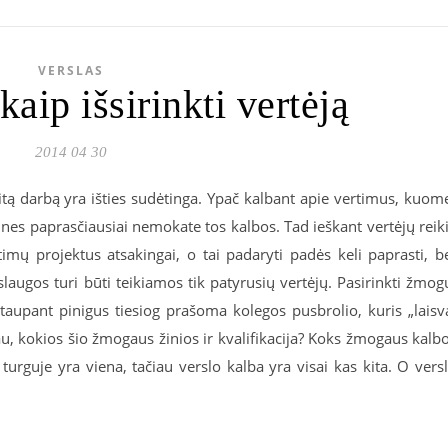
VERSLAS
kaip išsirinkti vertėją
2014 04 30
r kitą darbą yra išties sudėtinga. Ypač kalbant apie vertimus, kuom
, nes paprasčiausiai nemokate tos kalbos. Tad ieškant vertėjų reik
rtimų projektus atsakingai, o tai padaryti padės keli paprasti, b
laugos turi būti teikiamos tik patyrusių vertėjų. Pasirinkti žmog
taupant pinigus tiesiog prašoma kolegos pusbrolio, kuris „laisv
iau, kokios šio žmogaus žinios ir kvalifikacija? Koks žmogaus kalb
turguje yra viena, tačiau verslo kalba yra visai kas kita. O vers