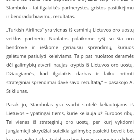
Stambulo – tai ilgalaikės partnerystės, grįstos pasitikėjimu
ir bendradarbiavimu, rezultatas.
„Turkish Airlines“ yra vienas iš esminių Lietuvos oro uostų
veiklos partnerių. Nuolatos palaikome ryšį su šia oro
bendrove ir ieškome geriausių sprendimų, kuriuos
galėtume pasiūlyti keleiviams. Taip pat nuolatos deramės
dėl galimybių atverti naujas kryptis iš Lietuvos oro uostų.
Džiaugiamės, kad ilgalaikis darbas ir laiku priimti
strateginiai sprendimai davė savo rezultatą,“ – pasakojo A.
Stikliūnas.
Pasak jo, Stambulas yra svarbi stotelė keliautojams iš
Lietuvos – ypatingai tiems, kurie keliauja už Europos ribų.
Tai vienas iš strateginių oro uostų, per kurį vykdomi
jungiamieji skrydžiai suteikia galimybę pasiekti beveik bet
kurį pasaulio tašką. Todėl oro bendrovės sprendimą didinti