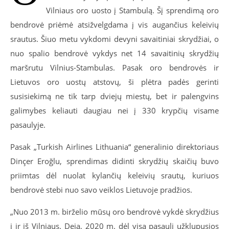
Vilniaus oro uosto į Stambulą. Šį sprendimą oro
bendrovė priėmė atsižvelgdama į vis augančius keleivių
srautus. Šiuo metu vykdomi devyni savaitiniai skrydžiai, o
nuo spalio bendrovė vykdys net 14 savaitinių skrydžių
maršrutu Vilnius-Stambulas. Pasak oro bendrovės ir
Lietuvos oro uostų atstovų, ši plėtra padės gerinti
susisiekimą ne tik tarp dviejų miestų, bet ir palengvins
galimybes keliauti daugiau nei į 330 krypčių visame
pasaulyje.
Pasak „Turkish Airlines Lithuania“ generalinio direktoriaus
Dinçer Eroğlu, sprendimas didinti skrydžių skaičių buvo
priimtas dėl nuolat kylančių keleivių srautų, kuriuos
bendrovė stebi nuo savo veiklos Lietuvoje pradžios.
„Nuo 2013 m. birželio mūsų oro bendrovė vykdė skrydžius
į ir iš Vilniaus. Deja, 2020 m. dėl visą pasaulį užklupusios