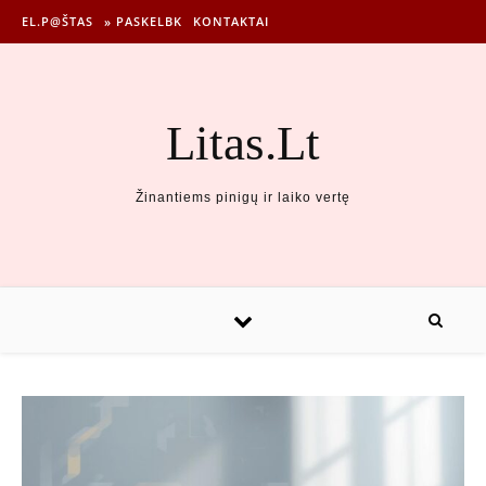
EL.P@ŠTAS
» PASKELBK
KONTAKTAI
Litas.Lt
Žinantiems pinigų ir laiko vertę