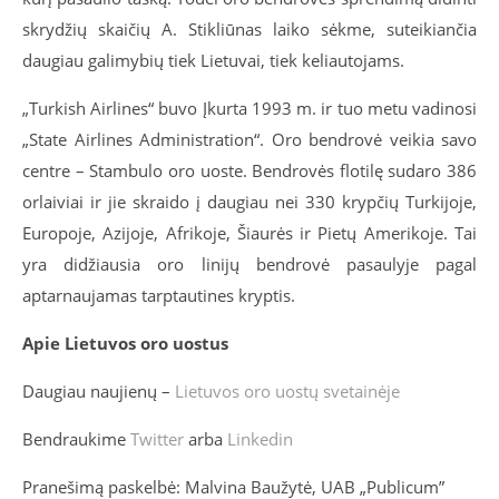
skrydžių skaičių A. Stikliūnas laiko sėkme, suteikiančia
daugiau galimybių tiek Lietuvai, tiek keliautojams.
„Turkish Airlines“ buvo Įkurta 1993 m. ir tuo metu vadinosi
„State Airlines Administration“. Oro bendrovė veikia savo
centre – Stambulo oro uoste. Bendrovės flotilę sudaro 386
orlaiviai ir jie skraido į daugiau nei 330 krypčių Turkijoje,
Europoje, Azijoje, Afrikoje, Šiaurės ir Pietų Amerikoje. Tai
yra didžiausia oro linijų bendrovė pasaulyje pagal
aptarnaujamas tarptautines kryptis.
Apie Lietuvos oro uostus
Daugiau naujienų –
Lietuvos oro uostų svetainėje
Bendraukime
Twitter
arba
Linkedin
Pranešimą paskelbė: Malvina Baužytė, UAB „Publicum”