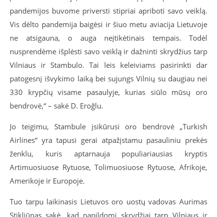
pandemijos buvome priversti stipriai apriboti savo veiklą.
Vis dėlto pandemija baigėsi ir šiuo metu aviacija Lietuvoje
ne atsigauna, o auga neįtikėtinais tempais. Todėl
nusprendėme išplėsti savo veiklą ir dažninti skrydžius tarp
Vilniaus ir Stambulo. Tai leis keleiviams pasirinkti dar
patogesnį išvykimo laiką bei sujungs Vilnių su daugiau nei
330 krypčių visame pasaulyje, kurias siūlo mūsų oro
bendrovė,“ – sakė D. Eroğlu.
Jo teigimu, Stambule įsikūrusi oro bendrovė „Turkish
Airlines“ yra tapusi gerai atpažįstamu pasauliniu prekės
ženklu, kuris aptarnauja populiariausias kryptis
Artimuosiuose Rytuose, Tolimuosiuose Rytuose, Afrikoje,
Amerikoje ir Europoje.
Tuo tarpu laikinasis Lietuvos oro uostų vadovas Aurimas
Stikliūnas sakė, kad papildomi skrydžiai tarp Vilniaus ir