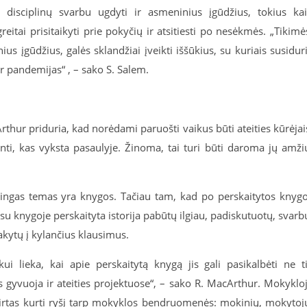
disciplinų svarbu ugdyti ir asmeninius įgūdžius, tokius ka
itai prisitaikyti prie pokyčių ir atsitiesti po nesėkmės. „Tikimė
nius įgūdžius, galės sklandžiai įveikti iššūkius, su kuriais susidur
ar pandemijas“ , – sako S. Salem.
thur priduria, kad norėdami paruošti vaikus būti ateities kūrėjai
ti, kas vyksta pasaulyje. Žinoma, tai turi būti daroma jų amži
ėtingas temas yra knygos. Tačiau tam, kad po perskaitytos knyg
, su knygoje perskaityta istorija pabūtų ilgiau, padiskutuotų, svarb
sakytų į kylančius klausimus.
ui lieka, kai apie perskaitytą knygą jis gali pasikalbėti ne t
s gyvuoja ir ateities projektuose“, – sako R. MacArthur. Mokyklo
kirtas kurti ryšį tarp mokyklos bendruomenės: mokinių, mokytoj