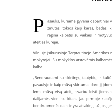
P
asaulis, kuriame gyvena dabartiniai vai
žinutės, tokios kaip karas, badas, 
ragina kalbėtis su vaikais ir motyvuot
ateities kūrėjai.
Vilniuje įsikūrusioje Tarptautinėje Amerikos 
mokytojai. Su mokyklos atstovėmis kalbamės 
kalba.
„Bendraudami su skirtingų tautybių ir kult
pasaulyje ir kaip mūsų skirtumai daro jį įdome
lems mūsų visų ateitį, svarbu leisti jiems 
dalijamės vieni su kitais. Jau pirmoje klasė
bendruomenės dalis ir yra atsakingi už jos ge