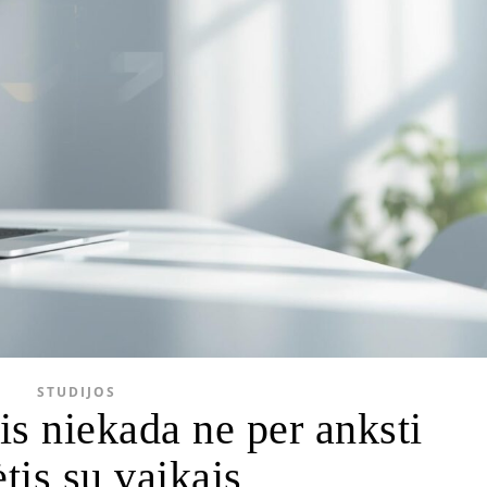
STUDIJOS
s niekada ne per anksti
tis su vaikais