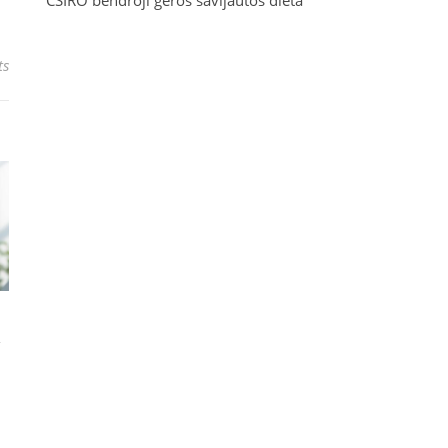
CSIRO bendroji geros savijautos dieta
ts
–