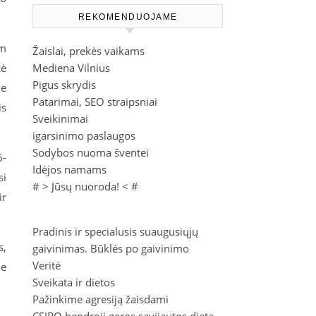
REKOMENDUOJAME
am
Žaislai, prekės vaikams
kė
Mediena Vilnius
Pigus skrydis
me
Patarimai, SEO straipsniai
is
Sveikinimai
igarsinimo paslaugos
Sodybos nuoma šventei
6-
Idėjos namams
si
# >
Jūsų nuoroda!
< #
ir
Pradinis ir specialusis suaugusiųjų
s,
gaivinimas. Būklės po gaivinimo
Veritė
ne
Sveikata ir dietos
Pažinkime agresiją žaisdami