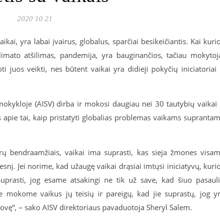
2020 10 21
kai, yra labai įvairus, globalus, sparčiai besikeičiantis. Kai kuri
klimato atšilimas, pandemija, yra bauginančios, tačiau mokytoj
i juos veikti, nes būtent vaikai yra didieji pokyčių iniciatoriai 
mokykloje (AISV) dirba ir mokosi daugiau nei 30 tautybių vaikai 
apie tai, kaip pristatyti globalias problemas vaikams supranta
ūrų bendraamžiais, vaikai ima suprasti, kas sieja žmones visa
snį. Jei norime, kad užaugę vaikai drąsiai imtųsi iniciatyvų, kuri
suprasti, jog esame atsakingi ne tik už save, kad šiuo pasaul
je mokome vaikus jų teisių ir pareigų, kad jie suprastų, jog y
rovę“, – sako AISV direktoriaus pavaduotoja Sheryl Salem.