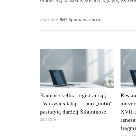
Pranešimą paskelbė: Kristina Jugulytė, PR Serv
Paskelbė
BNS Spaudos centras
Kaunas skelbia registraciją į
Restau
„Vaikystės taką“ – nuo „nulio“
univer
pastatytą darželį Šilainiuose
XVII a
renesa
2022 08 03
fragme
2021 12 2