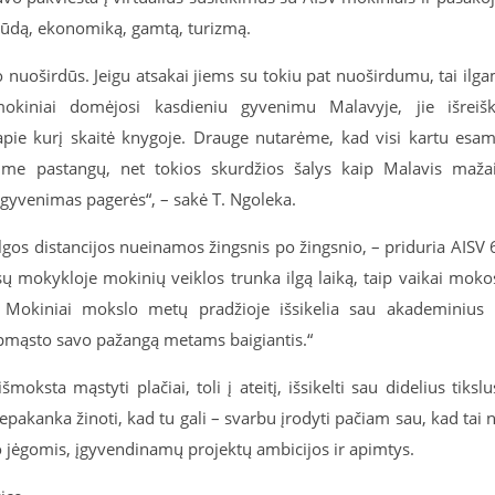
būdą, ekonomiką, gamtą, turizmą.
o nuoširdūs. Jeigu atsakai jiems su tokiu pat nuoširdumu, tai ilg
mokiniai domėjosi kasdieniu gyvenimu Malavyje, jie išreiš
 apie kurį skaitė knygoje. Drauge nutarėme, kad visi kartu esa
ėsime pastangų, net tokios skurdžios šalys kaip Malavis maža
ų gyvenimas pagerės“, – sakė T. Ngoleka.
ilgos distancijos nueinamos žingsnis po žingsnio, – priduria AISV 
ų mokykloje mokinių veiklos trunka ilgą laiką, taip vaikai moko
o. Mokiniai mokslo metų pradžioje išsikelia sau akademinius 
r apmąsto savo pažangą metams baigiantis.“
ksta mąstyti plačiai, toli į ateitį, išsikelti sau didelius tikslu
epakanka žinoti, kad tu gali – svarbu įrodyti pačiam sau, kad tai 
vo jėgomis, įgyvendinamų projektų ambicijos ir apimtys.