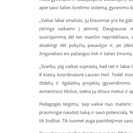
apie savo šalies švietimo sistemą, gyvenimo 
„Vaikai labai smalsūs, jų klausimai yra be gal
įstringa vaikams į atmintį. Daugiausiai 
susirūpinimą dėl ten esančio nepritekliaus,
atsakingi dėl pokyčių pasaulyje ir, jei įd
žingsneliais eis pažangos link ir šalies žmoni
„Svarbu, jog vaikas suprastų, kad net ir labai 
8 klasių koordinatorė Lauren Heil. Todėl mūs
didelių ir ilgalaikių projektų įgyvendinim
asmeninius tikslus, siekia jų ištisus metus i
Pedagogės teigimu, taip vaikai nuo mažens išmo
prasmingai naudoti laiką ir savo potencialą. N
tik žodžiai. Tik tuomet auga pasitikėjimas sa