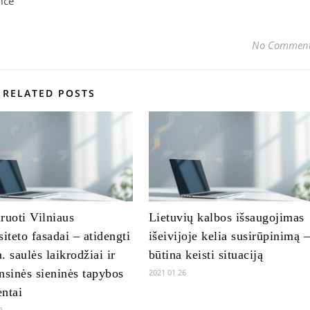
ice
No Commen
RELATED POSTS
ruoti Vilniaus
Lietuvių kalbos išsaugojimas
siteto fasadai – atidengti
išeivijoje kelia susirūpinimą 
. saulės laikrodžiai ir
būtina keisti situaciją
nsinės sieninės tapybos
2021 01 26
ntai
9