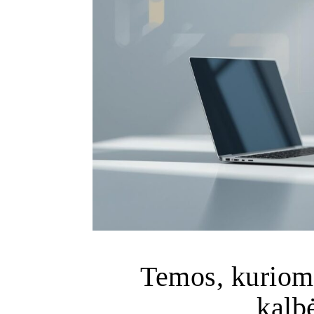
Temos, kuriomi
kalbė