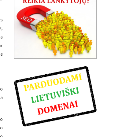
ęs
s,
os
ir
os
no
ta
mo
uo
jo