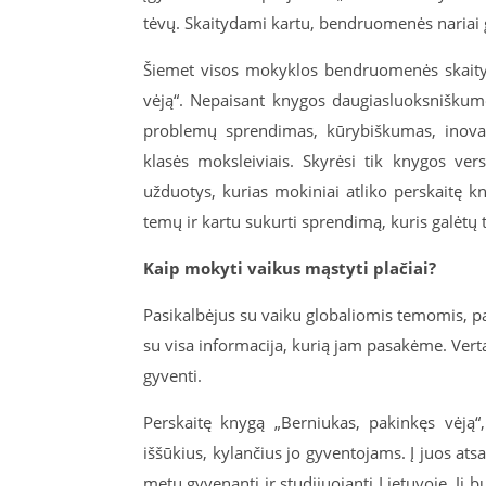
tėvų. Skaitydami kartu, bendruomenės nariai g
Šiemet visos mokyklos bendruomenės skait
vėją“. Nepaisant knygos daugiasluoksnišku
problemų sprendimas, kūrybiškumas, inovat
klasės moksleiviais. Skyrėsi tik knygos ver
užduotys, kurias mokiniai atliko perskaitę k
temų ir kartu sukurti sprendimą, kuris galėtų 
Kaip mokyti vaikus mąstyti plačiai?
Pasikalbėjus su vaiku globaliomis temomis, pa
su visa informacija, kurią jam pasakėme. Verta
gyventi.
Perskaitę knygą „Berniukas, pakinkęs vėją
iššūkius, kylančius jo gyventojams. Į juos ats
metu gyvenanti ir studijuojanti Lietuvoje. Ji b