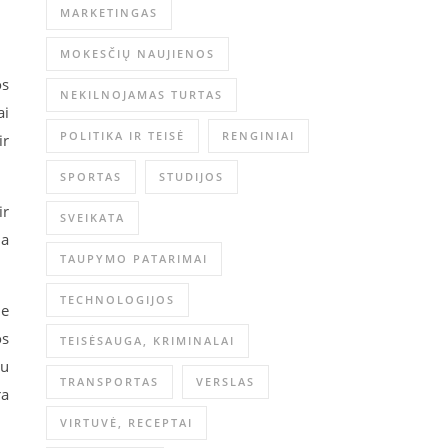
MARKETINGAS
MOKESČIŲ NAUJIENOS
os
NEKILNOJAMAS TURTAS
ai
POLITIKA IR TEISĖ
RENGINIAI
ir
SPORTAS
STUDIJOS
ir
SVEIKATA
ma
TAUPYMO PATARIMAI
TECHNOLOGIJOS
me
os
TEISĖSAUGA, KRIMINALAI
iu
TRANSPORTAS
VERSLAS
ra
VIRTUVĖ, RECEPTAI