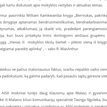
ali kartu diskutuoti apie mokyklos vertybes ir aktualias temas.
ymui pasirinkta William Kamkwamba knyga „Berniukas, pakink
mo (knygoje aptariamas bendruomeniškumas, bendradarbiavima
yvumas, atkaklumas), ją skaitė visi, pradedant parengiamosi
sija, kuri buvo pritaikyta trims skirtingoms amžiaus grupėms 
nygą. „Vienas iš mokyklos tikslų šiemet – plėtoti vieną iš knyg
teigiamai paveikti aplinką“ , – sako R. MacArthur.
teikus ne pačius maloniausius faktus, svarbu nepalikti vaiko vie
 padiskutuoti, ką galime padaryti, kad pasaulis taptų geresne vie
“, AISV mokiniai turėjo daug klausimų apie Malavį ir gyveni
akė iš Malavio kilusi komunikacijų specialistė Taonga Ngoleka, ši
uvo pakviesta į virtualius susitikimus su AISV mokiniais ir pasako