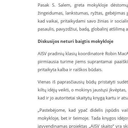
Pasak S. Salem, greta mokykloje dėstomų 
žingeidumas, lankstumas, ryžtas, gebėjimas gre
kad vaikai, pritaikydami savo žinias ir sociali
pasaulis, pavyzdžiui, badą, globalinį atšilimą 
Diskusijos neturi baigtis mokykloje
AISV pradinių klasių koordinatorė Robin MacAr
pirmiausia turime jiems suprantamai paaiškin
pritaikyta kalba ir raiškos būdais.
Vienas iš paprasčiausių būdų pristatyti sud
kiltų idėjų veikti, o mokinys jaustųsi įkvėptas
kad ir jo autoritetai skaitytų knygą kartu ir at
„Pastebėjome, kad ypač didelis įspūdis vaik
mokykloje, bet ir šeimoje. Tada knygos idėjo
įgyvendinamas projektas „AISV skaito“ yra s