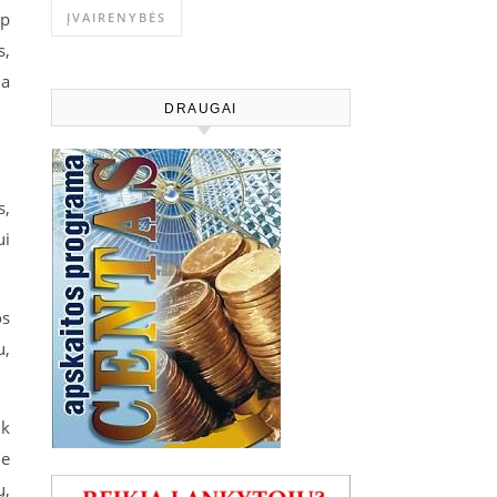
ip
ĮVAIRENYBĖS
s,
ia
DRAUGAI
s,
ui
os
u,
ik
je
ų,