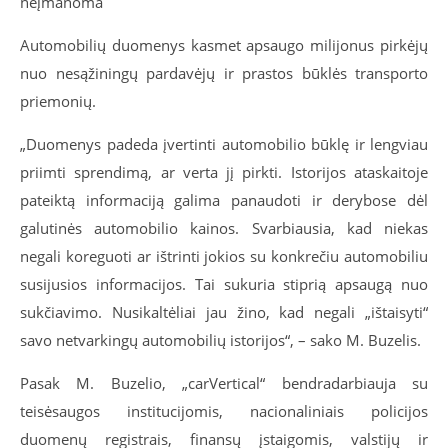
neįmanoma
Automobilių duomenys kasmet apsaugo milijonus pirkėjų
nuo nesąžiningų pardavėjų ir prastos būklės transporto
priemonių.
„Duomenys padeda įvertinti automobilio būklę ir lengviau
priimti sprendimą, ar verta jį pirkti. Istorijos ataskaitoje
pateiktą informaciją galima panaudoti ir derybose dėl
galutinės automobilio kainos. Svarbiausia, kad niekas
negali koreguoti ar ištrinti jokios su konkrečiu automobiliu
susijusios informacijos. Tai sukuria stiprią apsaugą nuo
sukčiavimo. Nusikaltėliai jau žino, kad negali „ištaisyti“
savo netvarkingų automobilių istorijos“, – sako M. Buzelis.
Pasak M. Buzelio, „carVertical“ bendradarbiauja su
teisėsaugos institucijomis, nacionaliniais policijos
duomenų registrais, finansų įstaigomis, valstijų ir