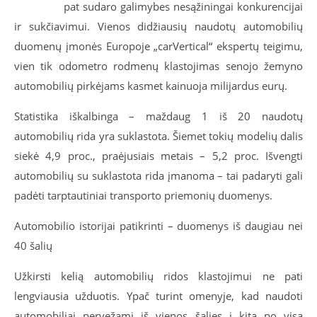
pat sudaro galimybes nesąžiningai konkurencijai
ir sukčiavimui. Vienos didžiausių naudotų automobilių
duomenų įmonės Europoje „carVertical“ ekspertų teigimu,
vien tik odometro rodmenų klastojimas senojo žemyno
automobilių pirkėjams kasmet kainuoja milijardus eurų.
Statistika iškalbinga – maždaug 1 iš 20 naudotų
automobilių rida yra suklastota. Šiemet tokių modelių dalis
siekė 4,9 proc., praėjusiais metais – 5,2 proc. Išvengti
automobilių su suklastota rida įmanoma – tai padaryti gali
padėti tarptautiniai transporto priemonių duomenys.
Automobilio istorijai patikrinti – duomenys iš daugiau nei
40 šalių
Užkirsti kelią automobilių ridos klastojimui ne pati
lengviausia užduotis. Ypač turint omenyje, kad naudoti
automobiliai pervežami iš vienos šalies į kitą po visą