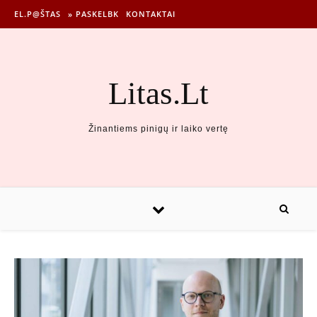
EL.P@ŠTAS
» PASKELBK
KONTAKTAI
Litas.Lt
Žinantiems pinigų ir laiko vertę