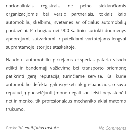
nacionaliniais registrais, ne pelno siekiančiomis
organizacijomis bei verslo partneriais, tokiais kaip
automobilių skelbimų svetainės ar oficialūs automobilių
pardavėjai. Iš daugiau nei 900 šaltinių surinkti duomenys
apdorojami, sutvarkomi ir pateikiami vartotojams lengvai
suprantamoje istorijos ataskaitoje.
Naudotų automobilių pirkėjams ekspertas pataria visada
atlikti ir bandomąjį važiavimą bei transporto priemonę
patikrinti gerą reputaciją turinčiame servise. Kai kurie
automobilio defektai gali išryškėti tik jį išbandžius, o savo
reputaciją puoselėjanti įmonė negali sau leisti nepastebėti
net ir menko, tik profesionalaus mechaniko akiai matomo
trūkumo.
Paskelbė
emilijabertasiute
No Comments