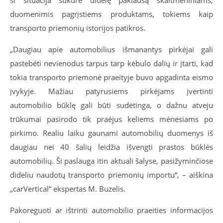
ši situacija sukūrė didelę paklausą skaitmeniniams,
duomenimis pagrįstiems produktams, tokiems kaip
transporto priemonių istorijos patikros.
„Daugiau apie automobilius išmanantys pirkėjai gali
pastebėti nevienodus tarpus tarp kėbulo dalių ir įtarti, kad
tokia transporto priemonė praeityje buvo apgadinta eismo
įvykyje. Mažiau patyrusiems pirkėjams įvertinti
automobilio būklę gali būti sudėtinga, o dažnu atveju
trūkumai pasirodo tik praėjus keliems mėnesiams po
pirkimo. Realiu laiku gaunami automobilių duomenys iš
daugiau nei 40 šalių leidžia išvengti prastos būklės
automobilių. Ši paslauga itin aktuali šalyse, pasižyminčiose
dideliu naudotų transporto priemonių importu“, – aiškina
„carVertical“ ekspertas M. Buzelis.
Pakoreguoti ar ištrinti automobilio praeities informacijos