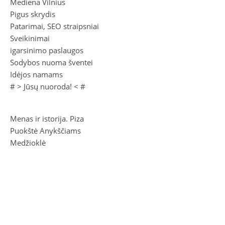
Mediena Vilnius
Pigus skrydis
Patarimai, SEO straipsniai
Sveikinimai
igarsinimo paslaugos
Sodybos nuoma šventei
Idėjos namams
# >
Jūsų nuoroda!
< #
Menas ir istorija. Piza
Puokštė Anykščiams
Medžioklė
Sugrįžti prie Vydūno
Vinco Kudirkos raštai III (1909)