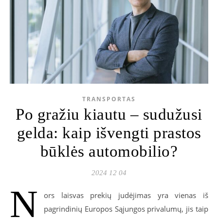
TRANSPORTAS
Po gražiu kiautu – sudužusi
gelda: kaip išvengti prastos
būklės automobilio?
2024 12 04
N
ors laisvas prekių judėjimas yra vienas iš
pagrindinių Europos Sąjungos privalumų, jis taip