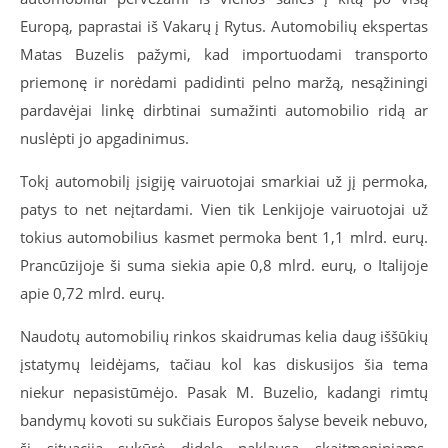
Europą, paprastai iš Vakarų į Rytus. Automobilių ekspertas
Matas Buzelis pažymi, kad importuodami transporto
priemonę ir norėdami padidinti pelno maržą, nesąžiningi
pardavėjai linkę dirbtinai sumažinti automobilio ridą ar
nuslėpti jo apgadinimus.
Tokį automobilį įsigiję vairuotojai smarkiai už jį permoka,
patys to net neįtardami. Vien tik Lenkijoje vairuotojai už
tokius automobilius kasmet permoka bent 1,1 mlrd. eurų.
Prancūzijoje ši suma siekia apie 0,8 mlrd. eurų, o Italijoje
apie 0,72 mlrd. eurų.
Naudotų automobilių rinkos skaidrumas kelia daug iššūkių
įstatymų leidėjams, tačiau kol kas diskusijos šia tema
niekur nepasistūmėjo. Pasak M. Buzelio, kadangi rimtų
bandymų kovoti su sukčiais Europos šalyse beveik nebuvo,