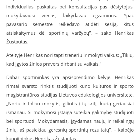
individualias paskaitas bei konsultacijas pas dėstytojus,
mokydavausi vienas, laikydavau egzaminus. Ypač
pavasario semestre reikėdavo atidėti sesiją, kitus
atsiskaitymus dėl sportinių varžybų“, – sako Henrikas
Žustautas.
Ateityje Henrikas nori tapti treneriu ir mokyti vaikus: „Tikiu,
kad įgytos žinios pravers dirbant su vaikais.“
Dabar sportininkas yra apsisprendimo kelyje. Henrikas
rimtai svarsto rinktis studijuoti kūno kultūros ir sporto
magistrantūros studijas Lietuvos edukologijos universitete.
„Noriu ir toliau mokytis, gilintis į tą sritį, kurią geriausiai
išmanau. Ši mokymosi įstaiga suteikia galimybę studijuoti
bei sportuoti. Mokydamasis, įgydamas naujų ir reikalingų
žinių, aš pasiekiau geresnių sportinių rezultatų“, – kalbėjo
kanojininkas Henrikas Žustautas.