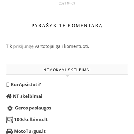
2021 04 09
PARAŠYKITE KOMENTARĄ
Tik
prisijungę
vartotojai gali komentuoti.
NEMOKAMI SKELBIMAI
KurApsistoti?
NT skelbimai
Geros paslaugos
100skelbimu.lt
MotoTurgus.lt