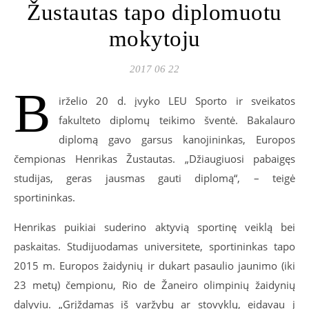
Žustautas tapo diplomuotu
mokytoju
2017 06 22
B
irželio 20 d. įvyko LEU Sporto ir sveikatos
fakulteto diplomų teikimo šventė. Bakalauro
diplomą gavo garsus kanojininkas, Europos
čempionas Henrikas Žustautas. „Džiaugiuosi pabaigęs
studijas, geras jausmas gauti diplomą“, – teigė
sportininkas.
Henrikas puikiai suderino aktyvią sportinę veiklą bei
paskaitas. Studijuodamas universitete, sportininkas tapo
2015 m. Europos žaidynių ir dukart pasaulio jaunimo (iki
23 metų) čempionu, Rio de Žaneiro olimpinių žaidynių
dalyviu. „Grįždamas iš varžybų ar stovyklų, eidavau į