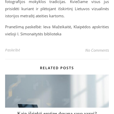
fotografijos mokyklos tradicijas. Kviečiame visus jus
prisidėti kuriant ir plėtojant išskirtinį Lietuvos vizualinės
istorijos metraštį ateities kartoms.
Pranešimą paskelbė: Ieva Mažeikaitė, Klaipėdos apskrities
viešoji I. Simonaitytės biblioteka
Paskelbė
No Comments
RELATED POSTS
Kaip išrinkti erotinę dovaną savo vyrui?