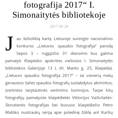
fotografija 2017“ I.
Simonaitytės bibliotekoje
2017 06 26
J
au šešioliktą kartą Lietuvoje surengto nacionalinio
konkurso „Lietuvos spaudos fotografija“ parodą
liepos 3 – rugpjūčio 31 dienomis bus galima
pamatyti Klaipėdos apskrities viešosios I. Simonaitytės
bibliotekos Galerijoje 13 L (H. Manto g. 25, Klaipėda).
„Lietuvos spaudos fotografija 2017“ – tai vienerių metų
geriausios šalies spaudos fotografų sustabdytos akimirkos,
įvertintos tarptautinės vertinimo komisijos. Tarpe kitų
fotografijų pamatysite klaipėdietės Viktorijos Vaišvilaitės-
Skirutienės fotografijas bei buvusio klaipėdiečio Petro
Malūko nuotraukų seriją apie poledinę žūklę ant Kuršių