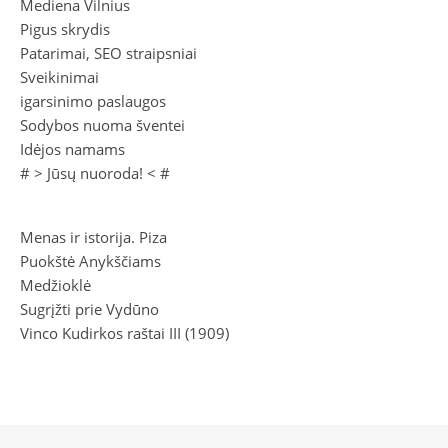
REKOMENDUOJAME
Žaislai, prekės vaikams
Mediena Vilnius
Pigus skrydis
Patarimai, SEO straipsniai
Sveikinimai
igarsinimo paslaugos
Sodybos nuoma šventei
Idėjos namams
# >
Jūsų nuoroda!
< #
Menas ir istorija. Piza
Puokštė Anykščiams
Medžioklė
Sugrįžti prie Vydūno
Vinco Kudirkos raštai III (1909)