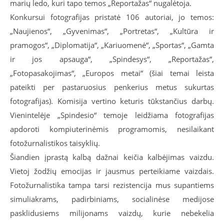
marių ledo, kuri tapo temos „Reportažas“ nugalėtoja.
Konkursui fotografijas pristatė 106 autoriai, jo temos:
„Naujienos“, „Gyvenimas“, „Portretas“, „Kultūra ir
pramogos“, „Diplomatija“, „Kariuomenė“, „Sportas“, „Gamta
ir jos apsauga“, „Spindesys“, „Reportažas“,
„Fotopasakojimas“, „Europos metai“ (šiai temai leista
pateikti per pastaruosius penkerius metus sukurtas
fotografijas). Komisija vertino keturis tūkstančius darbų.
Vienintelėje „Spindesio“ temoje leidžiama fotografijas
apdoroti kompiuterinėmis programomis, nesilaikant
fotožurnalistikos taisyklių.
Šiandien įprastą kalbą dažnai keičia kalbėjimas vaizdu.
Vietoj žodžių emocijas ir jausmus perteikiame vaizdais.
Fotožurnalistika tampa tarsi rezistencija mus supantiems
simuliakrams, padirbiniams, socialinėse medijose
pasklidusiems milijonams vaizdų, kurie nebekelia