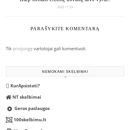
2022 11 23
PARAŠYKITE KOMENTARĄ
Tik
prisijungę
vartotojai gali komentuoti.
NEMOKAMI SKELBIMAI
KurApsistoti?
NT skelbimai
Geros paslaugos
100skelbimu.lt