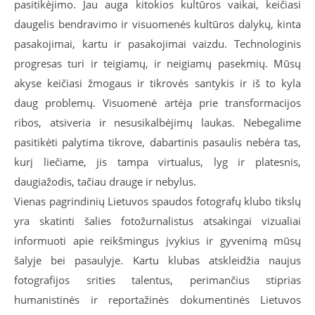
pasitikėjimo. Jau auga kitokios kultūros vaikai, keičiasi
daugelis bendravimo ir visuomenės kultūros dalykų, kinta
pasakojimai, kartu ir pasakojimai vaizdu. Technologinis
progresas turi ir teigiamų, ir neigiamų pasekmių. Mūsų
akyse keičiasi žmogaus ir tikrovės santykis ir iš to kyla
daug problemų. Visuomenė artėja prie transformacijos
ribos, atsiveria ir nesusikalbėjimų laukas. Nebegalime
pasitikėti palytima tikrove, dabartinis pasaulis nebėra tas,
kurį liečiame, jis tampa virtualus, lyg ir platesnis,
daugiažodis, tačiau drauge ir nebylus.
Vienas pagrindinių Lietuvos spaudos fotografų klubo tikslų
yra skatinti šalies fotožurnalistus atsakingai vizualiai
informuoti apie reikšmingus įvykius ir gyvenimą mūsų
šalyje bei pasaulyje. Kartu klubas atskleidžia naujus
fotografijos srities talentus, perimančius stiprias
humanistinės ir reportažinės dokumentinės Lietuvos