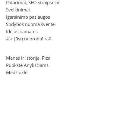
Patarimai, SEO straipsniai
Sveikinimai
igarsinimo paslaugos
Sodybos nuoma šventei
Idėjos namams
# >
Jūsų nuoroda!
< #
Menas ir istorija. Piza
Puokštė Anykščiams
Medžioklė
Sugrįžti prie Vydūno
Vinco Kudirkos raštai III (1909)
2026 Litas.Lt ©.