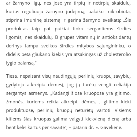
ar žarnyno ligų, nes jose yra tirpių ir netirpių skaidulų,
kurios reguliuoja žarnyno judėjimą, palaiko mikrobiotą,
stiprina imuninę sistemą ir gerina žarnyno sveikatą: „Šis
produktas taip pat puikiai tinka sergantiems širdies
ligomis, nes skaidulų, B grupės vitaminų ir antioksidantų
derinys tampa sveikos širdies mitybos sąjungininku, o
didelis beta gliukano kiekis yra atsakingas už cholesterolio
lygio balansą.“
Tiesa, nepaisant visų naudingųjų perlinių kruopų savybių,
gydytoja atkreipia dėmesį, jog jų turėtų vengti celiakija
sergantys asmenys. „Kadangi šiose kruopose yra glitimo,
žmonės, kuriems reikia atkreipti dėmesį į glitimo kiekį
produktuose, perlinių kruopų neturėtų vartoti. Visiems
kitiems šias kruopas galima valgyti kiekvieną dieną arba
bent kelis kartus per savaitę“, – pataria dr. E. Gavelienė.