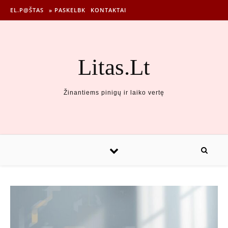
EL.P@ŠTAS
» PASKELBK
KONTAKTAI
Litas.Lt
Žinantiems pinigų ir laiko vertę