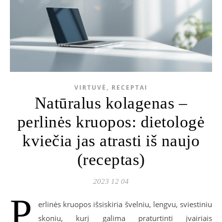
VIRTUVĖ, RECEPTAI
Natūralus kolagenas –
perlinės kruopos: dietologė
kviečia jas atrasti iš naujo
(receptas)
2023 12 04
P
erlinės kruopos išsiskiria švelniu, lengvu, sviestiniu
skoniu, kurį galima praturtinti įvairiais