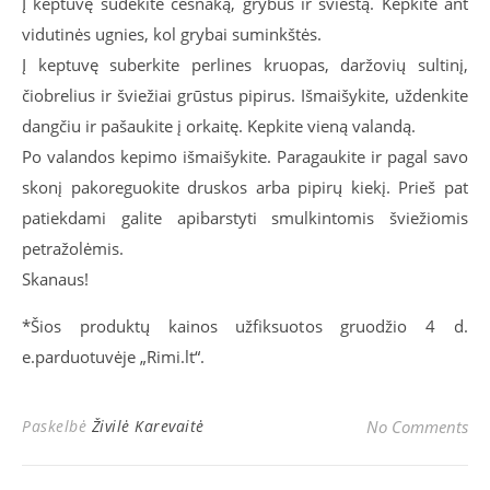
Į keptuvę sudėkite česnaką, grybus ir sviestą. Kepkite ant
vidutinės ugnies, kol grybai suminkštės.
Į keptuvę suberkite perlines kruopas, daržovių sultinį,
čiobrelius ir šviežiai grūstus pipirus. Išmaišykite, uždenkite
dangčiu ir pašaukite į orkaitę. Kepkite vieną valandą.
Po valandos kepimo išmaišykite. Paragaukite ir pagal savo
skonį pakoreguokite druskos arba pipirų kiekį. Prieš pat
patiekdami galite apibarstyti smulkintomis šviežiomis
petražolėmis.
Skanaus!
*Šios produktų kainos užfiksuotos gruodžio 4 d.
e.parduotuvėje „Rimi.lt“.
Paskelbė
Živilė Karevaitė
No Comments