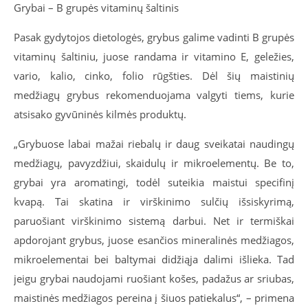
Grybai – B grupės vitaminų šaltinis
Pasak gydytojos dietologės, grybus galime vadinti B grupės
vitaminų šaltiniu, juose randama ir vitamino E, geležies,
vario, kalio, cinko, folio rūgšties. Dėl šių maistinių
medžiagų grybus rekomenduojama valgyti tiems, kurie
atsisako gyvūninės kilmės produktų.
„Grybuose labai mažai riebalų ir daug sveikatai naudingų
medžiagų, pavyzdžiui, skaidulų ir mikroelementų. Be to,
grybai yra aromatingi, todėl suteikia maistui specifinį
kvapą. Tai skatina ir virškinimo sulčių išsiskyrimą,
paruošiant virškinimo sistemą darbui. Net ir termiškai
apdorojant grybus, juose esančios mineralinės medžiagos,
mikroelementai bei baltymai didžiąja dalimi išlieka. Tad
jeigu grybai naudojami ruošiant košes, padažus ar sriubas,
maistinės medžiagos pereina į šiuos patiekalus“, – primena