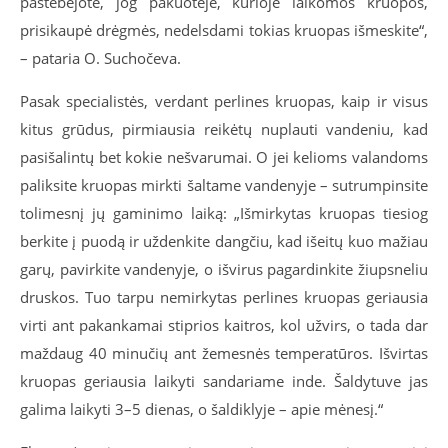
pastebėjote, jog pakuotėje, kurioje laikomos kruopos,
prisikaupė drėgmės, nedelsdami tokias kruopas išmeskite“,
– pataria O. Suchočeva.
Pasak specialistės, verdant perlines kruopas, kaip ir visus
kitus grūdus, pirmiausia reikėtų nuplauti vandeniu, kad
pasišalintų bet kokie nešvarumai. O jei kelioms valandoms
paliksite kruopas mirkti šaltame vandenyje – sutrumpinsite
tolimesnį jų gaminimo laiką: „Išmirkytas kruopas tiesiog
berkite į puodą ir uždenkite dangčiu, kad išeitų kuo mažiau
garų, pavirkite vandenyje, o išvirus pagardinkite žiupsneliu
druskos. Tuo tarpu nemirkytas perlines kruopas geriausia
virti ant pakankamai stiprios kaitros, kol užvirs, o tada dar
maždaug 40 minučių ant žemesnės temperatūros. Išvirtas
kruopas geriausia laikyti sandariame inde. Šaldytuve jas
galima laikyti 3–5 dienas, o šaldiklyje – apie mėnesį.“