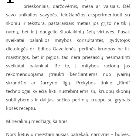
prieskoniais, daržovėmis, mėsa ar vaisiais. Dėl
savo unikalios savybės, leidžiančios eksperimentuoti su
skoniu ir tekstūra, pastaraisiais metais jos grįžo ne tik į
namų, bet ir į daugelio šiuolaikinių šefų virtuves. Pasak
sveikatai palankios mitybos konsultantės, gydytojos
dietologės dr. Editos Gavelienės, perlinės kruopos ne tik
maistingos, bet ir pigios, tad nėra priežasčių nesimaitinti
sveikatai palankiai. Be to, į mitybos racioną jas
rekomenduojama įtraukti kenčiantiems nuo įvairių
skrandžio ar žarnyno ligų. Prekybos tinklo „Rimi“
technologai kviečia likti nustebintiems šių kruopų skonių
subtilybėmis ir dalijasi sočios perlinių kruopų su grybais
košės receptu.
Mineralinių medžiagų šaltinis
Nors lietuvių mėgstamiausias patiekalų garnyras – bulvės,