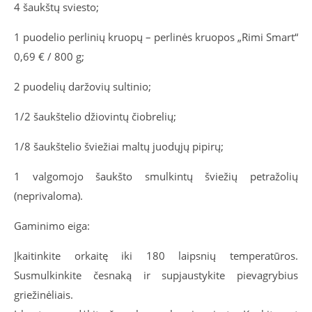
4 šaukštų sviesto;
1 puodelio perlinių kruopų – perlinės kruopos „Rimi Smart“
0,69 € / 800 g;
2 puodelių daržovių sultinio;
1/2 šaukštelio džiovintų čiobrelių;
1/8 šaukštelio šviežiai maltų juodųjų pipirų;
1 valgomojo šaukšto smulkintų šviežių petražolių
(neprivaloma).
Gaminimo eiga:
Įkaitinkite orkaitę iki 180 laipsnių temperatūros.
Susmulkinkite česnaką ir supjaustykite pievagrybius
griežinėliais.