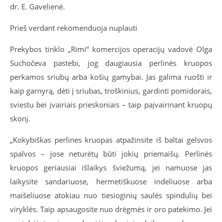
dr. E. Gavelienė.
Prieš verdant rekomenduoja nuplauti
Prekybos tinklo „Rimi“ komercijos operacijų vadovė Olga
Suchočeva pastebi, jog daugiausia perlinės kruopos
perkamos sriubų arba košių gamybai. Jas galima ruošti ir
kaip garnyrą, dėti į sriubas, troškinius, gardinti pomidorais,
sviestu bei įvairiais prieskoniais – taip paįvairinant kruopų
skonį.
„Kokybiškas perlines kruopas atpažinsite iš baltai gelsvos
spalvos – jose neturėtų būti jokių priemaišų. Perlinės
kruopos geriausiai išlaikys šviežumą, jei namuose jas
laikysite sandariuose, hermetiškuose indeliuose arba
maišeliuose atokiau nuo tiesioginių saulės spindulių bei
viryklės. Taip apsaugosite nuo drėgmės ir oro patekimo. Jei