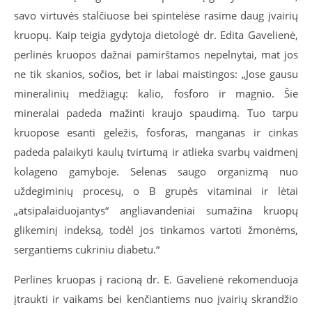
savo virtuvės stalčiuose bei spintelėse rasime daug įvairių
kruopų. Kaip teigia gydytoja dietologė dr. Edita Gavelienė,
perlinės kruopos dažnai pamirštamos nepelnytai, mat jos
ne tik skanios, sočios, bet ir labai maistingos: „Jose gausu
mineralinių medžiagų: kalio, fosforo ir magnio. Šie
mineralai padeda mažinti kraujo spaudimą. Tuo tarpu
kruopose esanti geležis, fosforas, manganas ir cinkas
padeda palaikyti kaulų tvirtumą ir atlieka svarbų vaidmenį
kolageno gamyboje. Selenas saugo organizmą nuo
uždegiminių procesų, o B grupės vitaminai ir lėtai
„atsipalaiduojantys“ angliavandeniai sumažina kruopų
glikeminį indeksą, todėl jos tinkamos vartoti žmonėms,
sergantiems cukriniu diabetu.“
Perlines kruopas į racioną dr. E. Gavelienė rekomenduoja
įtraukti ir vaikams bei kenčiantiems nuo įvairių skrandžio