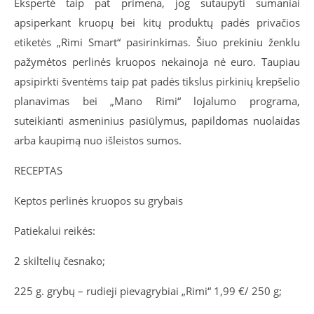
Ekspertė taip pat primena, jog sutaupyti sumaniai
apsiperkant kruopų bei kitų produktų padės privačios
etiketės „Rimi Smart“ pasirinkimas. Šiuo prekiniu ženklu
pažymėtos perlinės kruopos nekainoja nė euro. Taupiau
apsipirkti šventėms taip pat padės tikslus pirkinių krepšelio
planavimas bei „Mano Rimi“ lojalumo programa,
suteikianti asmeninius pasiūlymus, papildomas nuolaidas
arba kaupimą nuo išleistos sumos.
RECEPTAS
Keptos perlinės kruopos su grybais
Patiekalui reikės:
2 skiltelių česnako;
225 g. grybų – rudieji pievagrybiai „Rimi“ 1,99 €/ 250 g;