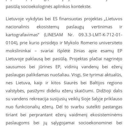
pasiūlą socioekologinės aplinkos kontekste.
Lietuvoje vykdytas bei ES finansuotas projektas „Lietuvos
nacionalinis ekosistemų paslaugų vertinimas ir
kartografavimas“ (LINESAM Nr. 09.3.3-LMT-K-712-01-
0104), prie kurio prisidėjo ir Mykolo Romerio universiteto
mokslininkai – svariai išplėtė žinias apie esamų EP
Lietuvoje paklausą bei pasiūlą. Projektas plačiai nagrinėjo
sausumos bei jūrines EP, vidinių vandenų bei ežerų
paslaugas palikdamas nuošaliau. Visgi, šie tyrimai aktualūs,
nes Lietuva, kaip ir kitos šiaurės bei Baltijos regiono
valstybės, pasižymi dideliu ežerų skaičiumi. Didžioji dalis
su vandens rekreacija susijusių veiklų šioje šalyje priklauso
nuo funkcionalių ežerų. Dėl to svarbu sutelkti pastangas
tiriant bei perprantant ežerų vaidmenį ekosisteminėms
paslaugoms bei jų sąlygojamai socioekonominei bei