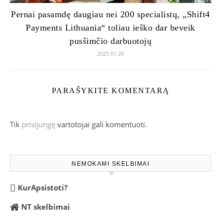
Pernai pasamdę daugiau nei 200 specialistų, „Shift4
Payments Lithuania“ toliau ieško dar beveik
pusšimčio darbuotojų
2025 01 28
PARAŠYKITE KOMENTARĄ
Tik
prisijungę
vartotojai gali komentuoti.
NEMOKAMI SKELBIMAI
KurApsistoti?
NT skelbimai