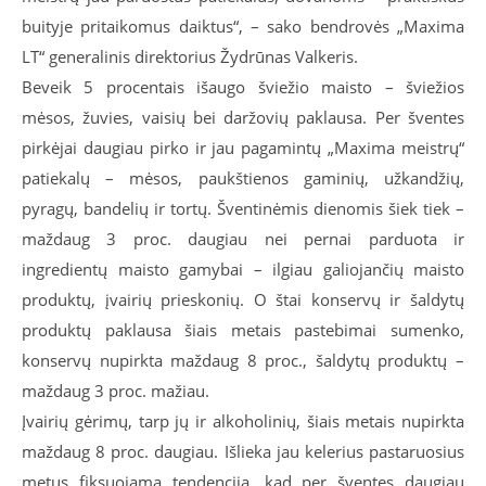
buityje pritaikomus daiktus“, – sako bendrovės „Maxima
LT“ generalinis direktorius Žydrūnas Valkeris.
Beveik 5 procentais išaugo šviežio maisto – šviežios
mėsos, žuvies, vaisių bei daržovių paklausa. Per šventes
pirkėjai daugiau pirko ir jau pagamintų „Maxima meistrų“
patiekalų – mėsos, paukštienos gaminių, užkandžių,
pyragų, bandelių ir tortų. Šventinėmis dienomis šiek tiek –
maždaug 3 proc. daugiau nei pernai parduota ir
ingredientų maisto gamybai – ilgiau galiojančių maisto
produktų, įvairių prieskonių. O štai konservų ir šaldytų
produktų paklausa šiais metais pastebimai sumenko,
konservų nupirkta maždaug 8 proc., šaldytų produktų –
maždaug 3 proc. mažiau.
Įvairių gėrimų, tarp jų ir alkoholinių, šiais metais nupirkta
maždaug 8 proc. daugiau. Išlieka jau kelerius pastaruosius
metus fiksuojama tendencija, kad per šventes daugiau