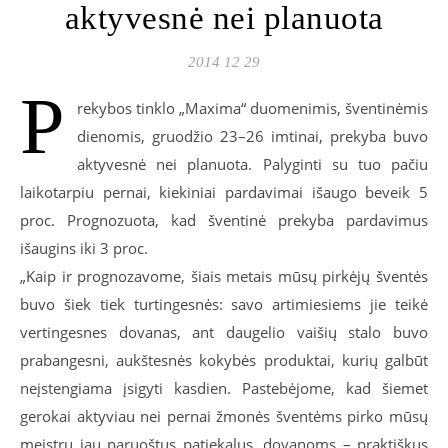
aktyvesnė nei planuota
2014 12 29
P
rekybos tinklo „Maxima“ duomenimis, šventinėmis
dienomis, gruodžio 23–26 imtinai, prekyba buvo
aktyvesnė nei planuota. Palyginti su tuo pačiu
laikotarpiu pernai, kiekiniai pardavimai išaugo beveik 5
proc. Prognozuota, kad šventinė prekyba pardavimus
išaugins iki 3 proc.
„Kaip ir prognozavome, šiais metais mūsų pirkėjų šventės
buvo šiek tiek turtingesnės: savo artimiesiems jie teikė
vertingesnes dovanas, ant daugelio vaišių stalo buvo
prabangesni, aukštesnės kokybės produktai, kurių galbūt
neįstengiama įsigyti kasdien. Pastebėjome, kad šiemet
gerokai aktyviau nei pernai žmonės šventėms pirko mūsų
meistrų jau paruoštus patiekalus, dovanoms – praktiškus