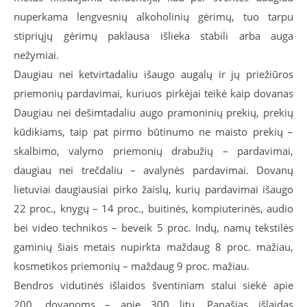
nuperkama lengvesnių alkoholinių gėrimų, tuo tarpu
stipriųjų gėrimų paklausa išlieka stabili arba auga
nežymiai.
Daugiau nei ketvirtadaliu išaugo augalų ir jų priežiūros
priemonių pardavimai, kuriuos pirkėjai teikė kaip dovanas
Daugiau nei dešimtadaliu augo pramoninių prekių, prekių
kūdikiams, taip pat pirmo būtinumo ne maisto prekių –
skalbimo, valymo priemonių drabužių – pardavimai,
daugiau nei trečdaliu – avalynės pardavimai. Dovanų
lietuviai daugiausiai pirko žaislų, kurių pardavimai išaugo
22 proc., knygų – 14 proc., buitinės, kompiuterinės, audio
bei video technikos – beveik 5 proc. Indų, namų tekstilės
gaminių šiais metais nupirkta maždaug 8 proc. mažiau,
kosmetikos priemonių – maždaug 9 proc. mažiau.
Bendros vidutinės išlaidos šventiniam stalui siekė apie
200, dovanoms – apie 300 litų. Panašias išlaidas