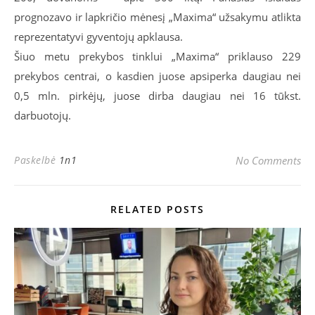
prognozavo ir lapkričio mėnesį „Maxima“ užsakymu atlikta
reprezentatyvi gyventojų apklausa.
Šiuo metu prekybos tinklui „Maxima“ priklauso 229
prekybos centrai, o kasdien juose apsiperka daugiau nei
0,5 mln. pirkėjų, juose dirba daugiau nei 16 tūkst.
darbuotojų.
Paskelbė
1n1
No Comments
RELATED POSTS