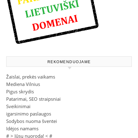
REKOMENDUOJAME
Žaislai, prekės vaikams
Mediena Vilnius
Pigus skrydis
Patarimai, SEO straipsniai
Sveikinimai
igarsinimo paslaugos
Sodybos nuoma šventei
Idėjos namams
# >
Jūsų nuoroda!
< #