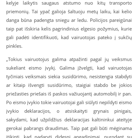
kelyje laikytis saugaus atstumo nuo kitų transporto
priemonių. Tai ypač galioja šaltuoju metų laiku, kai kelio
danga būna padengta sniegu ar ledu. Policijos pareigūnai
taip pat išskiria kelis pagrindinius elgesio požymius, kurie
gali padėti identifikuoti, kad vairuotojas pateko į sukčių
pinkles.
„Tokius vairuotojus galima atpažinti pagal jų veiksmus
sukeliant eismo įvykį. Galima įžvelgti, kad vairuotojas
tyčiniais veiksmais siekia susidūrimo, nesistengia stabdyti
ar kitaip išvengti susidūrimo, staigiai stabdo be jokios
priežasties priešais iš paskos važiuojantį automobilį ir pan.
Po eismo įvykio tokie vairuotojai gali siūlyti nepildyti eismo
įvykio deklaracijos, o atsiskaityti grynais pinigais,
sakydami, kad užpildžius deklaracijas kaltininkui ateityje
gerokai pabrangs draudimas. Taip pat gali būti mėginama
įtikinti, kad padaryti didesni apgadinimai, nurodant su