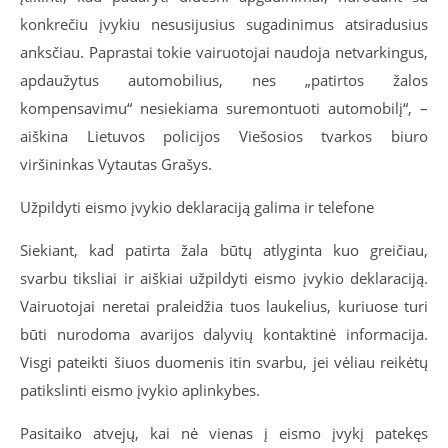
konkrečiu įvykiu nesusijusius sugadinimus atsiradusius
anksčiau. Paprastai tokie vairuotojai naudoja netvarkingus,
apdaužytus automobilius, nes „patirtos žalos
kompensavimu“ nesiekiama suremontuoti automobilį“, –
aiškina Lietuvos policijos Viešosios tvarkos biuro
viršininkas Vytautas Grašys.
Užpildyti eismo įvykio deklaraciją galima ir telefone
Siekiant, kad patirta žala būtų atlyginta kuo greičiau,
svarbu tiksliai ir aiškiai užpildyti eismo įvykio deklaraciją.
Vairuotojai neretai praleidžia tuos laukelius, kuriuose turi
būti nurodoma avarijos dalyvių kontaktinė informacija.
Visgi pateikti šiuos duomenis itin svarbu, jei vėliau reikėtų
patikslinti eismo įvykio aplinkybes.
Pasitaiko atvejų, kai nė vienas į eismo įvykį patekęs