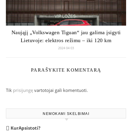
Naująjį „Volkswagen Tiguan“ jau galima įsigyti
Lietuvoje: elektros režimu – iki 120 km
2024 04 03
PARAŠYKITE KOMENTARĄ
Tik
prisijungę
vartotojai gali komentuoti.
NEMOKAMI SKELBIMAI
KurApsistoti?