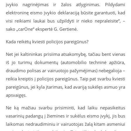
įvykio nagrinėjimas ir žalos atlyginimas. Pildydami
elektroninę eismo įvykio deklaraciją būsite garantuoti, kad
visi reikiami laukai bus užpildyti ir nieko nepraleisite“, –
sako „carOne“ ekspertė G. Gertienė.
Kada reikėtų kviesti policijos pareigūnus?
Net jei kaltininkas prisiima atsakomybę, tačiau bent vienas
iš jo turimų dokumentų (automobilio techninė apžiūra,
draudimo polisas ar vairuotojo pažymėjimas) nebegalioja –
reikia kreiptis į policijos pareigūnus. Taip pat svarbu kviesti
pareigūnus, jei kyla įtarimas, kad avariją sukėlęs asmuo yra
apsvaigęs.
Ne ką mažiau svarbu prisiminti, kad laiku nepasikeitus
vasarinių padangų į žiemines ir sukėlus eismo įvykį, jis bus
laikomas nedraudiminiu ir vairuotojas žalą kitam asmeniui