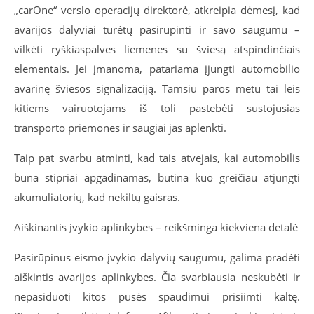
„carOne“ verslo operacijų direktorė, atkreipia dėmesį, kad
avarijos dalyviai turėtų pasirūpinti ir savo saugumu –
vilkėti ryškiaspalves liemenes su šviesą atspindinčiais
elementais. Jei įmanoma, patariama įjungti automobilio
avarinę šviesos signalizaciją. Tamsiu paros metu tai leis
kitiems vairuotojams iš toli pastebėti sustojusias
transporto priemones ir saugiai jas aplenkti.
Taip pat svarbu atminti, kad tais atvejais, kai automobilis
būna stipriai apgadinamas, būtina kuo greičiau atjungti
akumuliatorių, kad nekiltų gaisras.
Aiškinantis įvykio aplinkybes – reikšminga kiekviena detalė
Pasirūpinus eismo įvykio dalyvių saugumu, galima pradėti
aiškintis avarijos aplinkybes. Čia svarbiausia neskubėti ir
nepasiduoti kitos pusės spaudimui prisiimti kaltę.