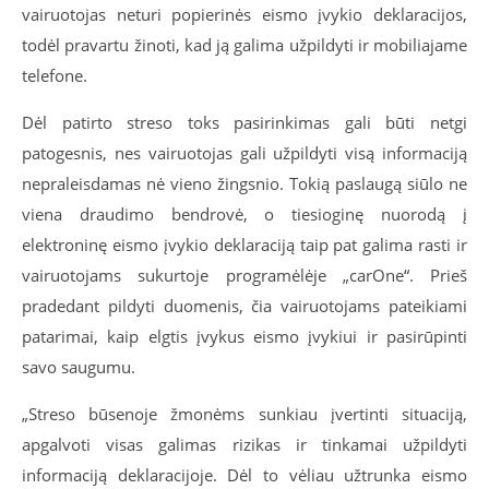
vairuotojas neturi popierinės eismo įvykio deklaracijos,
todėl pravartu žinoti, kad ją galima užpildyti ir mobiliajame
telefone.
Dėl patirto streso toks pasirinkimas gali būti netgi
patogesnis, nes vairuotojas gali užpildyti visą informaciją
nepraleisdamas nė vieno žingsnio. Tokią paslaugą siūlo ne
viena draudimo bendrovė, o tiesioginę nuorodą į
elektroninę eismo įvykio deklaraciją taip pat galima rasti ir
vairuotojams sukurtoje programėlėje „carOne“. Prieš
pradedant pildyti duomenis, čia vairuotojams pateikiami
patarimai, kaip elgtis įvykus eismo įvykiui ir pasirūpinti
savo saugumu.
„Streso būsenoje žmonėms sunkiau įvertinti situaciją,
apgalvoti visas galimas rizikas ir tinkamai užpildyti
informaciją deklaracijoje. Dėl to vėliau užtrunka eismo