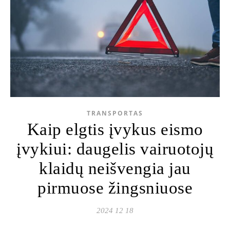
TRANSPORTAS
Kaip elgtis įvykus eismo
įvykiui: daugelis vairuotojų
klaidų neišvengia jau
pirmuose žingsniuose
2024 12 18