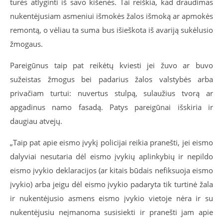
turės atlyginti iš savo kišenės. Tai reiškia, kad draudimas
nukentėjusiam asmeniui išmokės žalos išmoką ar apmokės
remontą, o vėliau ta suma bus išieškota iš avariją sukėlusio
žmogaus.
Pareigūnus taip pat reikėtų kviesti jei žuvo ar buvo
sužeistas žmogus bei padarius žalos valstybės arba
privačiam turtui: nuvertus stulpą, sulaužius tvorą ar
apgadinus namo fasadą. Patys pareigūnai išskiria ir
daugiau atvejų.
„Taip pat apie eismo įvykį policijai reikia pranešti, jei eismo
dalyviai nesutaria dėl eismo įvykių aplinkybių ir nepildo
eismo įvykio deklaracijos (ar kitais būdais nefiksuoja eismo
įvykio) arba jeigu dėl eismo įvykio padaryta tik turtinė žala
ir nukentėjusio asmens eismo įvykio vietoje nėra ir su
nukentėjusiu neįmanoma susisiekti ir pranešti jam apie