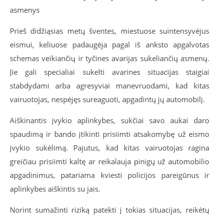
asmenys
Prieš didžiąsias metų šventes, miestuose suintensyvėjus
eismui, keliuose padaugėja pagal iš anksto apgalvotas
schemas veikiančių ir tyčines avarijas sukeliančių asmenų.
Jie gali specialiai sukelti avarines situacijas staigiai
stabdydami arba agresyviai manevruodami, kad kitas
vairuotojas, nespėjęs sureaguoti, apgadintų jų automobilį.
Aiškinantis įvykio aplinkybes, sukčiai savo aukai daro
spaudimą ir bando įtikinti prisiimti atsakomybę už eismo
įvykio sukėlimą. Pajutus, kad kitas vairuotojas ragina
greičiau prisiimti kaltę ar reikalauja pinigų už automobilio
apgadinimus, patariama kviesti policijos pareigūnus ir
aplinkybes aiškintis su jais.
Norint sumažinti riziką patekti į tokias situacijas, reikėtų