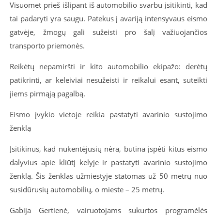
Visuomet prieš išlipant iš automobilio svarbu įsitikinti, kad
tai padaryti yra saugu. Patekus į avariją intensyvaus eismo
gatvėje, žmogų gali sužeisti pro šalį važiuojančios
transporto priemonės.
Reikėtų nepamiršti ir kito automobilio ekipažo: derėtų
patikrinti, ar keleiviai nesužeisti ir reikalui esant, suteikti
jiems pirmąją pagalbą.
Eismo įvykio vietoje reikia pastatyti avarinio sustojimo
ženklą
Įsitikinus, kad nukentėjusių nėra, būtina įspėti kitus eismo
dalyvius apie kliūtį kelyje ir pastatyti avarinio sustojimo
ženklą. Šis ženklas užmiestyje statomas už 50 metrų nuo
susidūrusių automobilių, o mieste – 25 metrų.
Gabija Gertienė, vairuotojams sukurtos programėlės