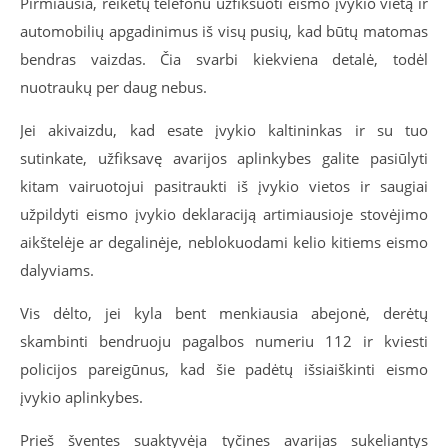
Pirmiausia, reikėtų telefonu užfiksuoti eismo įvykio vietą ir
automobilių apgadinimus iš visų pusių, kad būtų matomas
bendras vaizdas. Čia svarbi kiekviena detalė, todėl
nuotraukų per daug nebus.
Jei akivaizdu, kad esate įvykio kaltininkas ir su tuo
sutinkate, užfiksavę avarijos aplinkybes galite pasiūlyti
kitam vairuotojui pasitraukti iš įvykio vietos ir saugiai
užpildyti eismo įvykio deklaraciją artimiausioje stovėjimo
aikštelėje ar degalinėje, neblokuodami kelio kitiems eismo
dalyviams.
Vis dėlto, jei kyla bent menkiausia abejonė, derėtų
skambinti bendruoju pagalbos numeriu 112 ir kviesti
policijos pareigūnus, kad šie padėtų išsiaiškinti eismo
įvykio aplinkybes.
Prieš šventes suaktyvėja tyčines avarijas sukeliantys