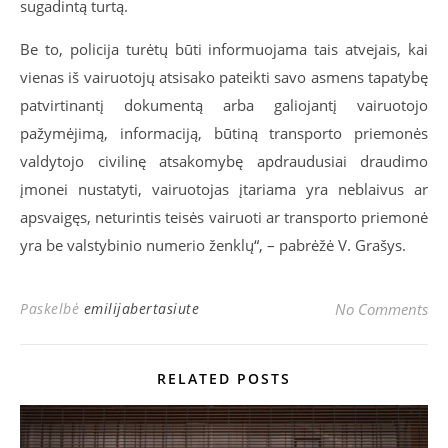
sugadintą turtą.
Be to, policija turėtų būti informuojama tais atvejais, kai
vienas iš vairuotojų atsisako pateikti savo asmens tapatybę
patvirtinantį dokumentą arba galiojantį vairuotojo
pažymėjimą, informaciją, būtiną transporto priemonės
valdytojo civilinę atsakomybę apdraudusiai draudimo
įmonei nustatyti, vairuotojas įtariama yra neblaivus ar
apsvaigęs, neturintis teisės vairuoti ar transporto priemonė
yra be valstybinio numerio ženklų“, – pabrėžė V. Grašys.
Paskelbė
emilijabertasiute
No Comments
RELATED POSTS