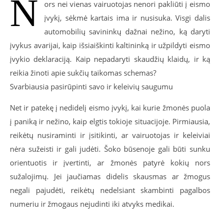
N
ors nei vienas vairuotojas nenori pakliūti į eismo
įvykį, sėkmė kartais ima ir nusisuka. Visgi dalis
automobilių savininkų dažnai nežino, ką daryti
įvykus avarijai, kaip išsiaiškinti kaltininką ir užpildyti eismo
įvykio deklaraciją. Kaip nepadaryti skaudžių klaidų, ir ką
reikia žinoti apie sukčių taikomas schemas?
Svarbiausia pasirūpinti savo ir keleivių saugumu
Net ir patekę į nedidelį eismo įvykį, kai kurie žmonės puola
į paniką ir nežino, kaip elgtis tokioje situacijoje. Pirmiausia,
reikėtų nusiraminti ir įsitikinti, ar vairuotojas ir keleiviai
nėra sužeisti ir gali judėti. Šoko būsenoje gali būti sunku
orientuotis ir įvertinti, ar žmonės patyrė kokių nors
sužalojimų. Jei jaučiamas didelis skausmas ar žmogus
negali pajudėti, reikėtų nedelsiant skambinti pagalbos
numeriu ir žmogaus nejudinti iki atvyks medikai.