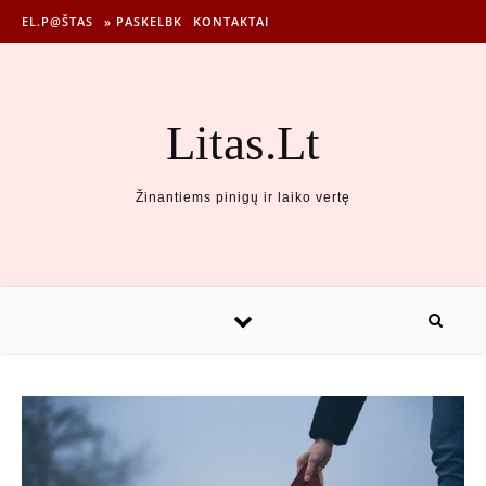
EL.P@ŠTAS
» PASKELBK
KONTAKTAI
Litas.Lt
Žinantiems pinigų ir laiko vertę