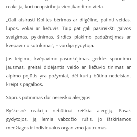
reakcija, kuri neapsiriboja vien įkandimo vieta.
„Gali atsirasti išplitęs bėrimas ar dilgėlinė, patinti veidas,
lūpos, vokai ar liežuvis. Taip pat gali pasireikšti galvos
svaigimas, pykinimas, širdies plakimo padažnėjimas ar
kvėpavimo sutrikimai“, – vardija gydytoja.
Jos teigimu, kvėpavimo pasunkėjimas, gerklės spaudimo
jausmas, greitai didėjantis veido ar liežuvio tinimas ar
alpimo pojūtis yra požymiai, dėl kurių būtina nedelsiant
kreiptis pagalbos.
Stiprus patinimas dar nereiškia alergijos
Ryškesnė reakcija nebūtinai reiškia alergiją. Pasak
gydytojos, ją lemia vabzdžio rūšis, jo išskiriamos
medžiagos ir individualus organizmo jautrumas.