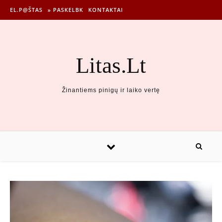
EL.P@ŠTAS
» PASKELBK
KONTAKTAI
Litas.Lt
Žinantiems pinigų ir laiko vertę