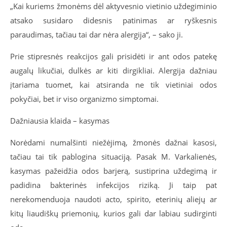
„Kai kuriems žmonėms dėl aktyvesnio vietinio uždegiminio
atsako susidaro didesnis patinimas ar ryškesnis
paraudimas, tačiau tai dar nėra alergija“, – sako ji.
Prie stipresnės reakcijos gali prisidėti ir ant odos patekę
augalų likučiai, dulkės ar kiti dirgikliai. Alergija dažniau
įtariama tuomet, kai atsiranda ne tik vietiniai odos
pokyčiai, bet ir viso organizmo simptomai.
Dažniausia klaida – kasymas
Norėdami numalšinti niežėjimą, žmonės dažnai kasosi,
tačiau tai tik pablogina situaciją. Pasak M. Varkalienės,
kasymas pažeidžia odos barjerą, sustiprina uždegimą ir
padidina bakterinės infekcijos riziką. Ji taip pat
nerekomenduoja naudoti acto, spirito, eterinių aliejų ar
kitų liaudiškų priemonių, kurios gali dar labiau sudirginti