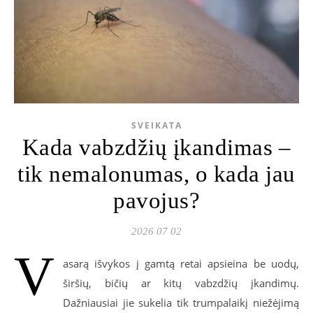
SVEIKATA
Kada vabzdžių įkandimas –
tik nemalonumas, o kada jau
pavojus?
2026 07 02
V
asarą išvykos į gamtą retai apsieina be uodų,
širšių, bičių ar kitų vabzdžių įkandimų.
Dažniausiai jie sukelia tik trumpalaikį niežėjimą