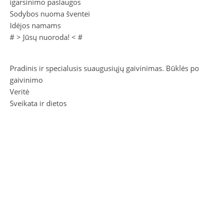
igarsinimo paslaugos
Sodybos nuoma šventei
Idėjos namams
# >
Jūsų nuoroda!
< #
Pradinis ir specialusis suaugusiųjų gaivinimas. Būklės po
gaivinimo
Veritė
Sveikata ir dietos
Pažinkime agresiją žaisdami
CSIRO bendroji geros savijautos dieta
2026 Litas.Lt ©.
Privatumo politika