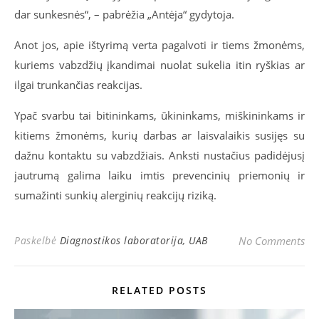
dar sunkesnės“, – pabrėžia „Antėja“ gydytoja.
Anot jos, apie ištyrimą verta pagalvoti ir tiems žmonėms,
kuriems vabzdžių įkandimai nuolat sukelia itin ryškias ar
ilgai trunkančias reakcijas.
Ypač svarbu tai bitininkams, ūkininkams, miškininkams ir
kitiems žmonėms, kurių darbas ar laisvalaikis susijęs su
dažnu kontaktu su vabzdžiais. Anksti nustačius padidėjusį
jautrumą galima laiku imtis prevencinių priemonių ir
sumažinti sunkių alerginių reakcijų riziką.
Paskelbė
Diagnostikos laboratorija, UAB
No Comments
RELATED POSTS