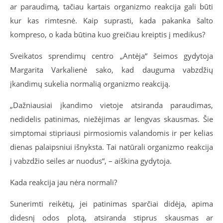
ar paraudimą, tačiau kartais organizmo reakcija gali būti
kur kas rimtesnė. Kaip suprasti, kada pakanka šalto
kompreso, o kada būtina kuo greičiau kreiptis į medikus?
Sveikatos sprendimų centro „Antėja“ šeimos gydytoja
Margarita Varkalienė sako, kad dauguma vabzdžių
įkandimų sukelia normalią organizmo reakciją.
„Dažniausiai įkandimo vietoje atsiranda paraudimas,
nedidelis patinimas, niežėjimas ar lengvas skausmas. Šie
simptomai stipriausi pirmosiomis valandomis ir per kelias
dienas palaipsniui išnyksta. Tai natūrali organizmo reakcija
į vabzdžio seiles ar nuodus“, – aiškina gydytoja.
Kada reakcija jau nėra normali?
Sunerimti reikėtų, jei patinimas sparčiai didėja, apima
didesnį odos plotą, atsiranda stiprus skausmas ar