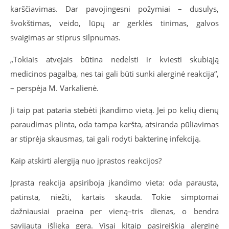
karščiavimas. Dar pavojingesni požymiai – dusulys,
švokštimas, veido, lūpų ar gerklės tinimas, galvos
svaigimas ar stiprus silpnumas.
„Tokiais atvejais būtina nedelsti ir kviesti skubiąją
medicinos pagalbą, nes tai gali būti sunki alerginė reakcija“,
– perspėja M. Varkalienė.
Ji taip pat pataria stebėti įkandimo vietą. Jei po kelių dienų
paraudimas plinta, oda tampa karšta, atsiranda pūliavimas
ar stiprėja skausmas, tai gali rodyti bakterinę infekciją.
Kaip atskirti alergiją nuo įprastos reakcijos?
Įprasta reakcija apsiriboja įkandimo vieta: oda parausta,
patinsta, niežti, kartais skauda. Tokie simptomai
dažniausiai praeina per vieną–tris dienas, o bendra
savijauta išlieka gera. Visai kitaip pasireiškia alerginė