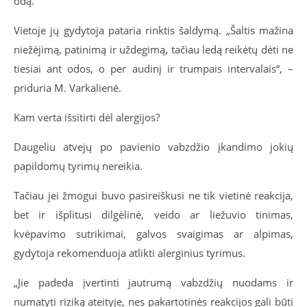
odą.
Vietoje jų gydytoja pataria rinktis šaldymą. „Šaltis mažina
niežėjimą, patinimą ir uždegimą, tačiau ledą reikėtų dėti ne
tiesiai ant odos, o per audinį ir trumpais intervalais“, –
priduria M. Varkalienė.
Kam verta išsitirti dėl alergijos?
Daugeliu atvejų po pavienio vabzdžio įkandimo jokių
papildomų tyrimų nereikia.
Tačiau jei žmogui buvo pasireiškusi ne tik vietinė reakcija,
bet ir išplitusi dilgėlinė, veido ar liežuvio tinimas,
kvėpavimo sutrikimai, galvos svaigimas ar alpimas,
gydytoja rekomenduoja atlikti alerginius tyrimus.
„Jie padeda įvertinti jautrumą vabzdžių nuodams ir
numatyti riziką ateityje, nes pakartotinės reakcijos gali būti