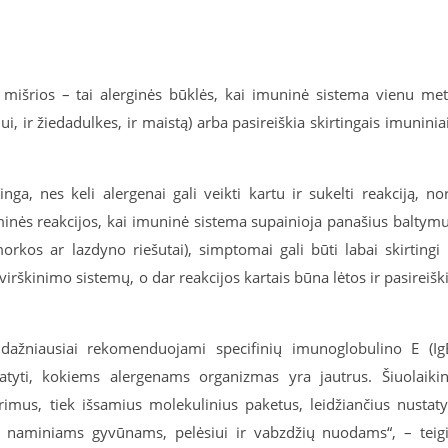
r mišrios – tai alerginės būklės, kai imuninė sistema vienu me
ui, ir žiedadulkes, ir maistą) arba pasireiškia skirtingais imuninia
nga, nes keli alergenai gali veikti kartu ir sukelti reakciją, no
yžminės reakcijos, kai imuninė sistema supainioja panašius baltym
orkos ar lazdyno riešutai), simptomai gali būti labai skirtingi 
irškinimo sistemų, o dar reakcijos kartais būna lėtos ir pasireišk
 dažniausiai rekomenduojami specifinių imunoglobulino E (Ig
statyti, kokiems alergenams organizmas yra jautrus. Šiuolaiki
imus, tiek išsamius molekulinius paketus, leidžiančius nustaty
, naminiams gyvūnams, pelėsiui ir vabzdžių nuodams“, – teig