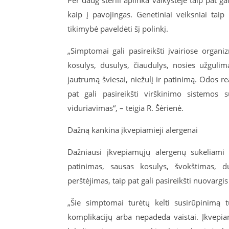
Per daug sterili aplinka vaikystėje taip pat
kaip į pavojingas. Genetiniai veiksniai taip
tikimybė paveldėti šį polinkį.
„Simptomai gali pasireikšti įvairiose orga
kosulys, dusulys, čiaudulys, nosies užguli
jautrumą šviesai, niežulį ir patinimą. Odos re
pat gali pasireikšti virškinimo sistemos 
viduriavimas“, – teigia R. Šėrienė.
Dažną kankina įkvepiamieji alergenai
Dažniausi įkvepiamųjų alergenų sukeliami 
patinimas, sausas kosulys, švokštimas, d
perštėjimas, taip pat gali pasireikšti nuovargi
„Šie simptomai turėtų kelti susirūpinimą tu
komplikacijų arba nepadeda vaistai. Įkvepia