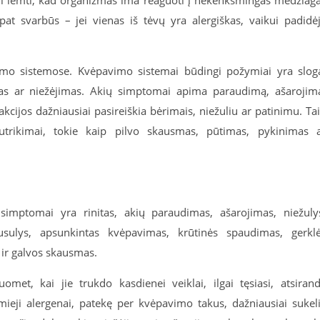
 gali lemti, kad organizmas ima reaguoti į nekenksmingas medžiag
 pat svarbūs – jei vienas iš tėvų yra alergiškas, vaikui padidė
nizmo sistemose. Kvėpavimo sistemai būdingi požymiai yra slog
mas ar niežėjimas. Akių simptomai apima paraudimą, ašarojim
akcijos dažniausiai pasireiškia bėrimais, niežuliu ar patinimu. Ta
sutrikimai, tokie kaip pilvo skausmas, pūtimas, pykinimas 
simptomai yra rinitas, akių paraudimas, ašarojimas, niežuly
usulys, apsunkintas kvėpavimas, krūtinės spaudimas, gerkl
s ir galvos skausmas.
omet, kai jie trukdo kasdienei veiklai, ilgai tęsiasi, atsiran
mieji alergenai, patekę per kvėpavimo takus, dažniausiai sukel