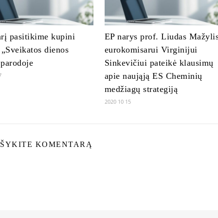
rį pasitikime kupini
EP narys prof. Liudas Mažyli
 „Sveikatos dienos
eurokomisarui Virginijui
 parodoje
Sinkevičiui pateikė klausimų
apie naująją ES Cheminių
7
medžiagų strategiją
2020 10 15
ŠYKITE KOMENTARĄ