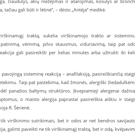
ga, čiaudulys, akių niežėjimas ir ašarojimas, kosulys ar bronc
 tačiau gali būti ir lėtinė“, – dėsto „Antėja“ medikė.
rškinamąjį traktą, sukelia virškinamojo trakto ar sistemini
 patinimą, vėmimą, pilvo skausmus, viduriavimą, taip pat od
eakcija gali pasireikšti per kelias minutes arba užtrukti iki kel
pavojingą sisteminę reakciją – anafilaksiją, pasireiškiančią staig
etekimu. Taip pat pastebima, kad žmonės, alergiški žiedadulkėm
 dėl panašios baltymų struktūros. Įkvepiamieji alergenai dažni
imptomus, o maisto alergija paprastai pasireiškia aiškiu ir staig
oja R. Šėrienė.
e tik virškinimo sutrikimais, bet ir odos ar net bendros savijaut
ja, galinti paveikti ne tik virškinamąjį traktą, bet ir odą, kvėpavi