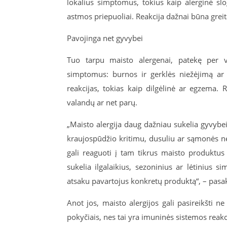
lokalius simptomus, tokius kaip alerginė slo
astmos priepuoliai. Reakcija dažnai būna greita,
Pavojinga net gyvybei
Tuo tarpu maisto alergenai, patekę per vi
simptomus: burnos ir gerklės niežėjimą ar
reakcijas, tokias kaip dilgėlinė ar egzema. R
valandų ar net parų.
„Maisto alergija daug dažniau sukelia gyvybei 
kraujospūdžio kritimu, dusuliu ar sąmonės n
gali reaguoti į tam tikrus maisto produktus
sukelia ilgalaikius, sezoninius ar lėtinius s
atsaku pavartojus konkretų produktą“, – pasak
Anot jos, maisto alergijos gali pasireikšti n
pokyčiais, nes tai yra imuninės sistemos reakci