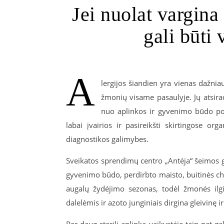
Jei nuolat vargina 
gali būti 
A
lergijos šiandien yra vienas dažni
žmonių visame pasaulyje. Jų atsira
nuo aplinkos ir gyvenimo būdo poky
labai įvairios ir pasireikšti skirtingose o
diagnostikos galimybes.
Sveikatos sprendimų centro „Antėja“ šeimos g
gyvenimo būdo, perdirbto maisto, buitinės che
augalų žydėjimo sezonas, todėl žmonės ilg
dalelėmis ir azoto junginiais dirgina gleivinę