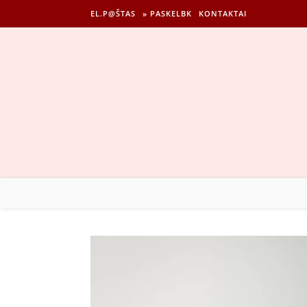
EL.P@ŠTAS
» PASKELBK
KONTAKTAI