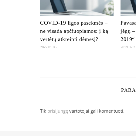
COVID-19 ligos pasekmės –
Pavasa
ne visada apčiuopiamos: į ką
jėgų –
vertėtų atkreipti dėmesį?
2019“
2022 01 05
2019 02 2
PARA
Tik
prisijungę
vartotojai gali komentuoti.