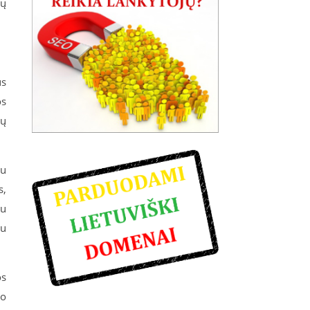
hų
us
os
ių
iu
s,
au
iu
os
mo