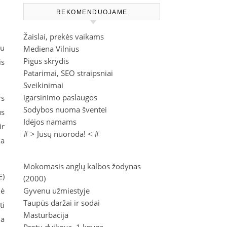
REKOMENDUOJAME
Žaislai, prekės vaikams
tu
Mediena Vilnius
Pigus skrydis
is
Patarimai, SEO straipsniai
Sveikinimai
igarsinimo paslaugos
rs
Sodybos nuoma šventei
us
Idėjos namams
ir
# >
Jūsų nuoroda!
< #
ia
Mokomasis anglų kalbos žodynas
E)
(2000)
nė
Gyvenu užmiestyje
Taupūs daržai ir sodai
ti
Masturbacija
ia