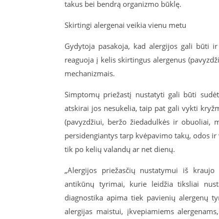
takus bei bendrą organizmo būklę.
Skirtingi alergenai veikia vienu metu
Gydytoja pasakoja, kad alergijos gali būti i
reaguoja į kelis skirtingus alergenus (pavyzdži
mechanizmais.
Simptomų priežastį nustatyti gali būti sudėti
atskirai jos nesukelia, taip pat gali vykti kr
(pavyzdžiui, beržo žiedadulkės ir obuoliai, m
persidengiantys tarp kvėpavimo takų, odos ir v
tik po kelių valandų ar net dienų.
„Alergijos priežasčių nustatymui iš kraujo
antikūnų tyrimai, kurie leidžia tiksliai nu
diagnostika apima tiek pavienių alergenų tyr
alergijas maistui, įkvepiamiems alergenams