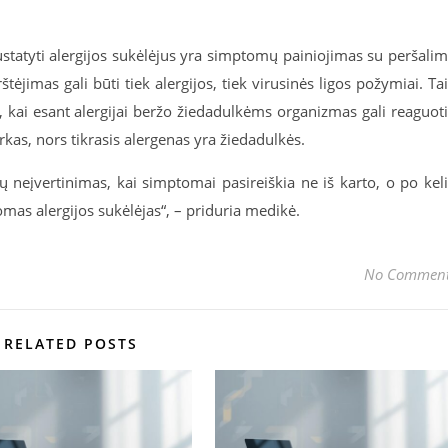
statyti alergijos sukėlėjus yra simptomų painiojimas su peršali
štėjimas gali būti tiek alergijos, tiek virusinės ligos požymiai. Ta
 kai esant alergijai beržo žiedadulkėms organizmas gali reaguoti
rkas, nors tikrasis alergenas yra žiedadulkės.
jų neįvertinimas, kai simptomai pasireiškia ne iš karto, o po kel
omas alergijos sukėlėjas“, – priduria medikė.
No Commen
RELATED POSTS