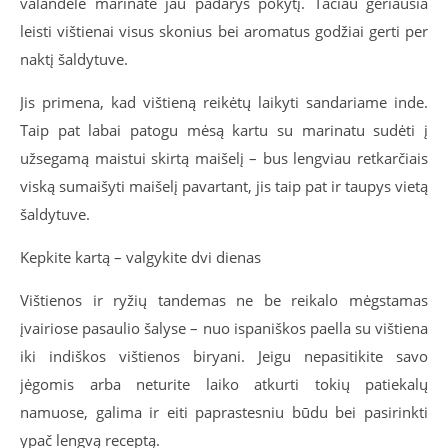
valandėlė marinate jau padarys pokytį. Tačiau geriausia
leisti vištienai visus skonius bei aromatus godžiai gerti per
naktį šaldytuve.
Jis primena, kad vištieną reikėtų laikyti sandariame inde.
Taip pat labai patogu mėsą kartu su marinatu sudėti į
užsegamą maistui skirtą maišelį – bus lengviau retkarčiais
viską sumaišyti maišelį pavartant, jis taip pat ir taupys vietą
šaldytuve.
Kepkite kartą – valgykite dvi dienas
Vištienos ir ryžių tandemas ne be reikalo mėgstamas
įvairiose pasaulio šalyse – nuo ispaniškos paella su vištiena
iki indiškos vištienos biryani. Jeigu nepasitikite savo
jėgomis arba neturite laiko atkurti tokių patiekalų
namuose, galima ir eiti paprastesniu būdu bei pasirinkti
ypač lengvą receptą.