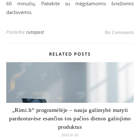
60 minučių. Patiekite su mėgstamomis šviežiomis
daržovėmis.
Paskelbė
rutapast
No Comments
RELATED POSTS
„Rimi.lt“ programėlėje – nauja galimybė matyti
parduotuvėse esančius tos pačios dienos galiojimo
produktus
2023 01 02