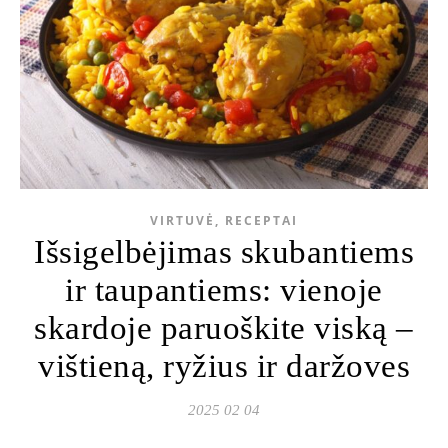
VIRTUVĖ, RECEPTAI
Išsigelbėjimas skubantiems
ir taupantiems: vienoje
skardoje paruoškite viską –
vištieną, ryžius ir daržoves
2025 02 04