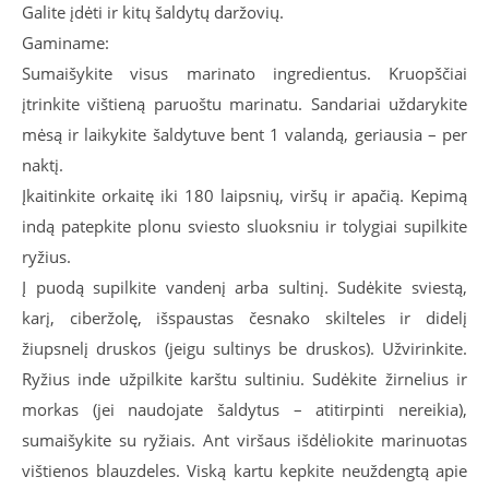
Galite įdėti ir kitų šaldytų daržovių.
Gaminame:
Sumaišykite visus marinato ingredientus. Kruopščiai
įtrinkite vištieną paruoštu marinatu. Sandariai uždarykite
mėsą ir laikykite šaldytuve bent 1 valandą, geriausia – per
naktį.
Įkaitinkite orkaitę iki 180 laipsnių, viršų ir apačią. Kepimą
indą patepkite plonu sviesto sluoksniu ir tolygiai supilkite
ryžius.
Į puodą supilkite vandenį arba sultinį. Sudėkite sviestą,
karį, ciberžolę, išspaustas česnako skilteles ir didelį
žiupsnelį druskos (jeigu sultinys be druskos). Užvirinkite.
Ryžius inde užpilkite karštu sultiniu. Sudėkite žirnelius ir
morkas (jei naudojate šaldytus – atitirpinti nereikia),
sumaišykite su ryžiais. Ant viršaus išdėliokite marinuotas
vištienos blauzdeles. Viską kartu kepkite neuždengtą apie