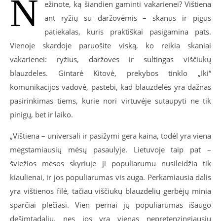
N
ežinote, ką šiandien gaminti vakarienei? Vištiena
ant ryžių su daržovėmis – skanus ir pigus
patiekalas, kuris praktiškai pasigamina pats.
Vienoje skardoje paruošite viską, ko reikia skaniai
vakarienei: ryžius, daržoves ir sultingas viščiukų
blauzdeles. Gintarė Kitovė, prekybos tinklo „Iki“
komunikacijos vadovė, pastebi, kad blauzdelės yra dažnas
pasirinkimas tiems, kurie nori virtuvėje sutaupyti ne tik
pinigų, bet ir laiko.
„Vištiena – universali ir pasižymi gera kaina, todėl yra viena
mėgstamiausių mėsų pasaulyje. Lietuvoje taip pat –
šviežios mėsos skyriuje ji populiarumu nusileidžia tik
kiaulienai, ir jos populiarumas vis auga. Perkamiausia dalis
yra vištienos filė, tačiau viščiukų blauzdelių gerbėjų minia
sparčiai plečiasi. Vien pernai jų populiarumas išaugo
dešimtadaliu, nes jos yra vienas nepretenzingiausių