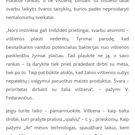
Plaukite rankas, o ne vištieną. Dirbant su vištiena labai
svarbu laikytis švaros taisyklių, kurios padės neprisidaryti
nemalonumų sveikatai.
„Nors instinktai gali šnibždėti priešingai, svarbu atsiminti –
vištienos plauti nederėtų. Tyrimai parodę, kad
besitaškantis vanduo potencialias bakterijas nuo vištienos
paskleidžia žymiai plačiau. Tad plaukite ne ją, o savo
rankas – tą darykite tiek prieš pradedant dirbti su mėsa,
tiek po to. Taip pat būkite atidūs, kad žalios vištienos sultys
nepatektų į valgymui paruoštus maisto produktus. Švara –
prioritetas dirbant su žalia vištiena“, – pažymi V.
Fedaravičius.
Jeigu turite laiko – pamarinuokite. Vištiena – kaip balta
drobė, kuri prašyte prašosi „spalvų“ – t. y., prieskonių. Kaip
pažymi „Iki“ mėsos technologas, spaudžiant laikui, bent