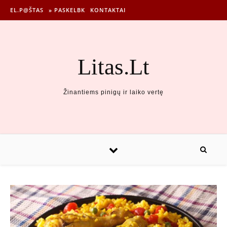
EL.P@ŠTAS
» PASKELBK
KONTAKTAI
Litas.Lt
Žinantiems pinigų ir laiko vertę