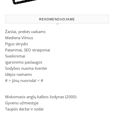
REKOMENDUOJAME
Žaislai, prekės vaikams
Mediena Vilnius
Pigus skrydis
Patarimai, SEO straipsniai
Sveikinimai
igarsinimo paslaugos
Sodybos nuoma šventei
Idėjos namams
# >
Jūsų nuoroda!
< #
Mokomasis anglų kalbos žodynas (2000)
Gyvenu užmiestyje
Taupūs daržai ir sodai