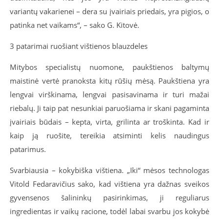
variantų vakarienei – dera su įvairiais priedais, yra pigios, o
patinka net vaikams“, – sako G. Kitovė.
3 patarimai ruošiant vištienos blauzdeles
Mitybos specialistų nuomone, paukštienos baltymų
maistinė vertė pranoksta kitų rūšių mėsą. Paukštiena yra
lengvai virškinama, lengvai pasisavinama ir turi mažai
riebalų. Ji taip pat nesunkiai paruošiama ir skani pagaminta
įvairiais būdais – kepta, virta, grilinta ar troškinta. Kad ir
kaip ją ruošite, tereikia atsiminti kelis naudingus
patarimus.
Svarbiausia – kokybiška vištiena. „Iki“ mėsos technologas
Vitold Fedaravičius sako, kad vištiena yra dažnas sveikos
gyvensenos šalininkų pasirinkimas, ji reguliarus
ingredientas ir vaikų racione, todėl labai svarbu jos kokybė