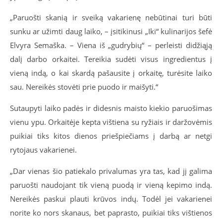
„Paruošti skanią ir sveiką vakarienę nebūtinai turi būti
sunku ar užimti daug laiko, – įsitikinusi „Iki“ kulinarijos šefė
Elvyra Semaška. – Viena iš „gudrybių“ – perleisti didžiąją
dalį darbo orkaitei. Tereikia sudėti visus ingredientus į
vieną indą, o kai skardą pašausite į orkaitę, turėsite laiko
sau. Nereikės stovėti prie puodo ir maišyti.“
Sutaupyti laiko padės ir didesnis maisto kiekio paruošimas
vienu ypu. Orkaitėje kepta vištiena su ryžiais ir daržovėmis
puikiai tiks kitos dienos priešpiečiams į darbą ar netgi
rytojaus vakarienei.
„Dar vienas šio patiekalo privalumas yra tas, kad jį galima
paruošti naudojant tik vieną puodą ir vieną kepimo indą.
Nereikės paskui plauti krūvos indų. Todėl jei vakarienei
norite ko nors skanaus, bet paprasto, puikiai tiks vištienos