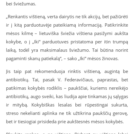
bei šviežumas.
„Renkantis vištieną, verta dairytis ne tik akcijų, bet pažiūrėti
ir į kitą parduotuvėje pateikiamą informaciją. Patikrinkite
mėsos kilmę – lietuviška šviežia vištiena pasižymi aukšta
kokybe, o į „Iki“ parduotuves pristatoma per itin trumpą
laiką, todėl yra maksimalaus šviežumo. Tai būtina norint
pagaminti skanų patiekalą“, – sako „Iki“ mėsos žinovas.
Jis taip pat rekomenduoja rinktis vištieną, augintą be
antibiotikų. Tai, pasak V. Federavičiaus, paprastas, bet
patikimas kokybės rodiklis – paukščiai, kuriems nereikėjo
antibiotikų, augo sveiki, kas liudija apie tinkamas jų sąlygas
ir mitybą. Kokybiškas lesalas bei rūpestingai sukurta,
streso nekelianti aplinka ne tik užtikrina paukščių gerovę,
bet ir tiesiogiai prisideda prie aukštesnės mėsos kokybės.