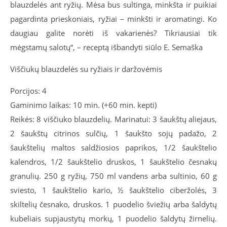
blauzdelės ant ryžių. Mėsa bus sultinga, minkšta ir puikiai
pagardinta prieskoniais, ryžiai – minkšti ir aromatingi. Ko
daugiau galite norėti iš vakarienės? Tikriausiai tik
mėgstamų salotų“, – receptą išbandyti siūlo E. Semaška
Viščiukų blauzdelės su ryžiais ir daržovėmis
Porcijos: 4
Gaminimo laikas: 10 min. (+60 min. kepti)
Reikės: 8 viščiuko blauzdelių. Marinatui: 3 šaukštų aliejaus,
2 šaukštų citrinos sulčių, 1 šaukšto sojų padažo, 2
šaukštelių maltos saldžiosios paprikos, 1/2 šaukštelio
kalendros, 1/2 šaukštelio druskos, 1 šaukštelio česnakų
granulių. 250 g ryžių, 750 ml vandens arba sultinio, 60 g
sviesto, 1 šaukštelio kario, ½ šaukštelio ciberžolės, 3
skiltelių česnako, druskos. 1 puodelio šviežių arba šaldytų
kubeliais supjaustytų morkų, 1 puodelio šaldytų žirnelių.