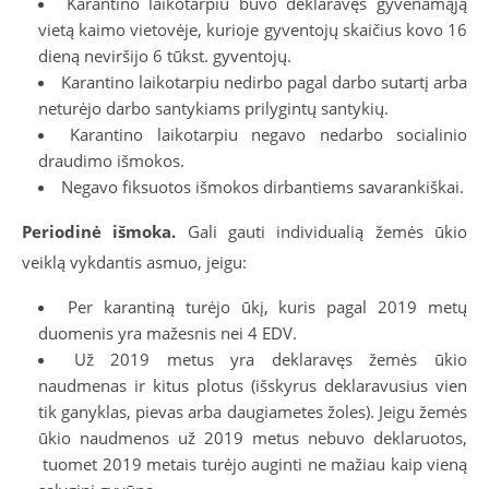
Karantino laikotarpiu buvo deklaravęs gyvenamąją
vietą kaimo vietovėje, kurioje gyventojų skaičius kovo 16
dieną neviršijo 6 tūkst. gyventojų.
Karantino laikotarpiu nedirbo pagal darbo sutartį arba
neturėjo darbo santykiams prilygintų santykių.
Karantino laikotarpiu negavo nedarbo socialinio
draudimo išmokos.
Negavo fiksuotos išmokos dirbantiems savarankiškai.
Periodinė išmoka.
Gali gauti individualią žemės ūkio
veiklą vykdantis asmuo, jeigu:
Per karantiną turėjo ūkį, kuris pagal 2019 metų
duomenis yra mažesnis nei 4 EDV.
Už 2019 metus yra deklaravęs žemės ūkio
naudmenas ir kitus plotus (išskyrus deklaravusius vien
tik ganyklas, pievas arba daugiametes žoles). Jeigu žemės
ūkio naudmenos už 2019 metus nebuvo deklaruotos,
tuomet 2019 metais turėjo auginti ne mažiau kaip vieną