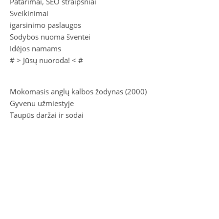
Patarimai, SEO straipsniai
Sveikinimai
igarsinimo paslaugos
Sodybos nuoma šventei
Idėjos namams
# >
Jūsų nuoroda!
< #
Mokomasis anglų kalbos žodynas (2000)
Gyvenu užmiestyje
Taupūs daržai ir sodai
Masturbacija
Protų dvikova, 1 knyga
2026 Litas.Lt ©.