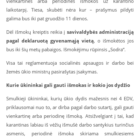
vienkartinės arba periodinės išmokos už karantino
laikotarpį. Tiesa, skubėti nėra kur – prašymus pildyti
galima bus iki pat gruodžio 11 dienos.
Dėl išmokų kreiptis reikia į
savivaldybės administraciją
pagal deklaruotą gyvenamąją vietą
, o išmokėtos jos
bus iki šių metų pabaigos. Išmokėjimu rūpinsis „Sodra“.
Visa tai reglamentuoja socialinės apsaugos ir darbo bei
žemės ūkio ministrų pasirašytas įsakymas.
Kurie ūkininkai gali gauti išmokas ir kokio jos dydžio
Smulkieji ūkininkai, kurių ūkio dydis mažesnis nei 4 EDV,
priklausomai nuo to, ar dirba pagal darbo sutartį, gali gauti
vienkartinę arba periodinę išmoką. Atsižvelgiant į tai, kad
karantinas labiau iš vėžių išmušė darbo santykius turinčius
asmenis, periodinė išmoka skiriama smulkiesiems