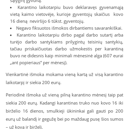
sąlyginį gyvūną.
Karantino laikotarpiu buvo deklaravęs gyvenamąją
vietą kaimo vietovėje, kurioje gyventojų skaičius kovo
16 dieną neviršijo 6 tūkst. gyventojų.
Negavo fiksuotos išmokos dirbantiems savarankiškai.
Karantino laikotarpiu dirbo pagal darbo sutartį arba
turėjo darbo santykiams prilygintų teisinių santykių,
tačiau priskaičiuotas darbo užmokestis per karantiną
buvo ne didesnis kaip minimali mėnesinė alga (607 eurai
„ant popieriaus“ per mėnesį).
Vienkartinė išmoka mokama vieną kartą už visą karantino
laikotarpį ir siekia 200 eurų.
Periodinė išmoka už vieną pilną karantino mėnesį taip pat
siekia 200 eurų. Kadangi karantinas truko nuo kovo 16 iki
birželio 16 dienos, smulkieji ūkininkai gali gauti po 200
eurų už balandį ir gegužę bei po maždaug pusę šios sumos
– už kovą ir birželį.