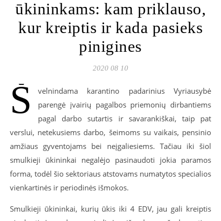
ūkininkams: kam priklauso,
kur kreiptis ir kada pasieks
pinigines
2020 08 10
Š
velnindama karantino padarinius Vyriausybė
parengė įvairių pagalbos priemonių dirbantiems
pagal darbo sutartis ir savarankiškai, taip pat
verslui, netekusiems darbo, šeimoms su vaikais, pensinio
amžiaus gyventojams bei neįgaliesiems. Tačiau iki šiol
smulkieji ūkininkai negalėjo pasinaudoti jokia paramos
forma, todėl šio sektoriaus atstovams numatytos specialios
vienkartinės ir periodinės išmokos.
Smulkieji ūkininkai, kurių ūkis iki 4 EDV, jau gali kreiptis