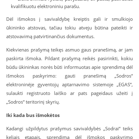
kvalifikuotu elektroniniu parašu.
Dėl išmokos į savivaldybę kreiptis gali ir smulkiojo
ūkininko atstovas, tačiau tokiu atveju būtina pateikti ir
atstovavimą patvirtinančius dokumentus.
Kiekvienas prašymą teikęs asmuo gaus pranešimą, ar jam
paskirta išmoka. Pildant prašymą reikės pasirinkti, kokiu
būdu ūkininkas norės būti informuotas apie sprendimą dėl
išmokos paskyrimo: gauti pranešimą „Sodros“
elektroninėje gyventojų aptarnavimo sistemoje „EGAS“,
sulaukti registruoto laiško ar pats pageidaus užeiti į
„Sodros“ teritorinį skyrių.
Iki kada bus išmokėtos
Kadangi užpildytus prašymus savivaldybės „Sodrai“ teiks
keliais etapais, sprendimą dėl išmokos paskyrimo