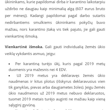
ūkininkams, kurie papildomai dirba ir karantino laikotarpiu
uždirbo ne daugiau kaip minimalią algą (607 eurus bruto
per mėnesį). Kadangi papildomai pagal darbo sutartis
nedirbantiems smulkiems ūkininkams pokyčių buvo
mažiau, nors karantino įtaką vis tiek pajuto, jie gali gauti
vienkartinę išmoką.
Vienkartinė išmoka.
Gali gauti individualią žemės ūkio
veiklą vykdantis asmuo, jeigu:
Per karantiną turėjo ūkį, kuris pagal 2019 metų
duomenis yra mažesnis nei 4 EDV.
Už 2019 metus yra deklaravęs žemės ūkio
naudmenas ir kitus plotus (išskyrus deklaravusius vien
tik ganyklas, pievas arba daugiametes žoles). Jeigu žemės
ūkio naudmenos už 2019 metus nebuvo deklaruotos,
tuomet 2019 metais turėjo auginti ne mažiau kaip vieną
sąlyginį gyvūną.