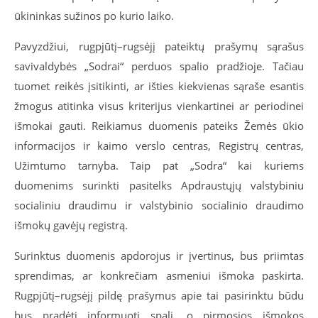
ūkininkas sužinos po kurio laiko.
Pavyzdžiui, rugpjūtį–rugsėjį pateiktų prašymų sąrašus
savivaldybės „Sodrai“ perduos spalio pradžioje. Tačiau
tuomet reikės įsitikinti, ar išties kiekvienas sąraše esantis
žmogus atitinka visus kriterijus vienkartinei ar periodinei
išmokai gauti. Reikiamus duomenis pateiks Žemės ūkio
informacijos ir kaimo verslo centras, Registrų centras,
Užimtumo tarnyba. Taip pat „Sodra“ kai kuriems
duomenims surinkti pasitelks Apdraustųjų valstybiniu
socialiniu draudimu ir valstybinio socialinio draudimo
išmokų gavėjų registrą.
Surinktus duomenis apdorojus ir įvertinus, bus priimtas
sprendimas, ar konkrečiam asmeniui išmoka paskirta.
Rugpjūtį–rugsėjį pildę prašymus apie tai pasirinktu būdu
bus pradėti informuoti spalį, o pirmosios išmokos