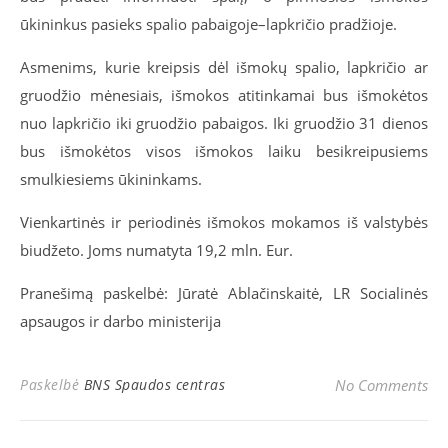
ūkininkus pasieks spalio pabaigoje–lapkričio pradžioje.
Asmenims, kurie kreipsis dėl išmokų spalio, lapkričio ar
gruodžio mėnesiais, išmokos atitinkamai bus išmokėtos
nuo lapkričio iki gruodžio pabaigos. Iki gruodžio 31 dienos
bus išmokėtos visos išmokos laiku besikreipusiems
smulkiesiems ūkininkams.
Vienkartinės ir periodinės išmokos mokamos iš valstybės
biudžeto. Joms numatyta 19,2 mln. Eur.
Pranešimą paskelbė: Jūratė Ablačinskaitė, LR Socialinės
apsaugos ir darbo ministerija
Paskelbė
BNS Spaudos centras
No Comments