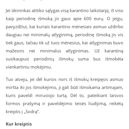
Jei ūkininkas atitiko sąlygas visą karantino laikotarpį, iš viso
kaip periodinę išmoką jis gaus apie 600 eurų. O jeigu,
pavyzdžiui, kai kuriais karantino mėnesiais asmuo uždirbo
daugiau nei minimalų atlyginimą, periodinę išmoką jis vis
tiek gaus, tačiau tik už tuos mėnesius, kai atlyginimas buvo
mažesnis nei minimalus atlyginimas. Už karantiną
susikaupusi periodinių išmokų suma bus išmokėta
vienkartiniu mokėjimu.
Tuo atveju, jei dėl kurios nors iš išmokų kreipęsis asmuo
miršta iki jos išmokėjimo, ji gali būti išmokama artimajam,
kuris paveldi mirusiojo turtą. Dėl to, pateikiant laisvos
formos prašymą ir paveldėjimo teisės liudijimą, reikėtų
kreiptis į „Sodrą“.
Kur kreiptis