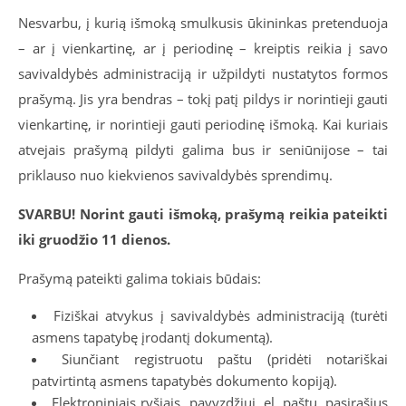
Nesvarbu, į kurią išmoką smulkusis ūkininkas pretenduoja
– ar į vienkartinę, ar į periodinę – kreiptis reikia į savo
savivaldybės administraciją ir užpildyti nustatytos formos
prašymą. Jis yra bendras – tokį patį pildys ir norintieji gauti
vienkartinę, ir norintieji gauti periodinę išmoką. Kai kuriais
atvejais prašymą pildyti galima bus ir seniūnijose – tai
priklauso nuo kiekvienos savivaldybės sprendimų.
SVARBU! Norint gauti išmoką, prašymą reikia pateikti
iki gruodžio 11 dienos.
Prašymą pateikti galima tokiais būdais:
Fiziškai atvykus į savivaldybės administraciją (turėti
asmens tapatybę įrodantį dokumentą).
Siunčiant registruotu paštu (pridėti notariškai
patvirtintą asmens tapatybės dokumento kopiją).
Elektroniniais ryšiais, pavyzdžiui, el. paštu, pasirašius