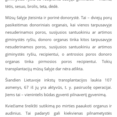
tėtis, sesuo, brolis, teta, dėdė.
Mūsų šalyje įteisinta ir porinė donorystė. Tai – dviejų porų
pasikeitimas donoriniais organais, kai vienos tarpusavyje
nesuderinamos poros, susijusios santuokiniu ar artimos
giminystės ryšiu, donoro organas tinka kitos tarpusavyje
nesuderinamos poros, susijusios santuokiniu ar artimos
giminystės ryšiu, recipientui, o antrosios poros donoro
organas tinka pirmosios poros recipientui. Tokių
transplantacijų mūsų šalyje dar nėra atlikta.
Šiandien Lietuvoje inkstų transplantacijos laukia 107
asmenys, 67 iš jų yra aktyvūs, t. y. pasiruošę operacijai.
Jiems tai – vienintelis būdas gyventi pilnavertį gyvenimą.
Kviečiame šreikšti sutikimą po mirties paaukoti organus ir
audinius. Tai padaryti gali kiekvienas pilnametystės