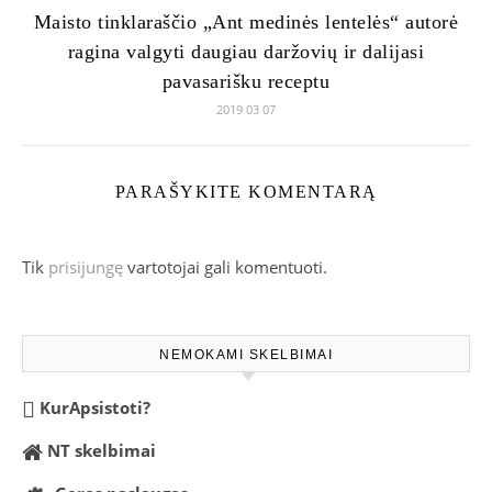
Maisto tinklaraščio „Ant medinės lentelės“ autorė
ragina valgyti daugiau daržovių ir dalijasi
pavasarišku receptu
2019 03 07
PARAŠYKITE KOMENTARĄ
Tik
prisijungę
vartotojai gali komentuoti.
NEMOKAMI SKELBIMAI
KurApsistoti?
NT skelbimai