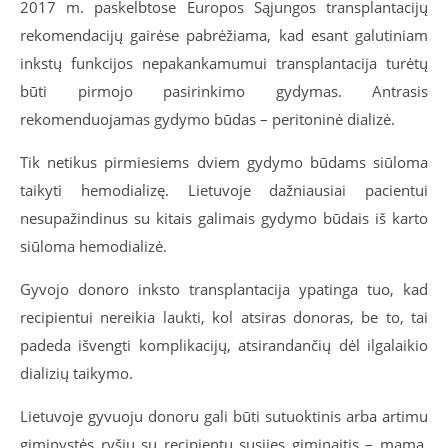
2017 m. paskelbtose Europos Sąjungos transplantacijų
rekomendacijų gairėse pabrėžiama, kad esant galutiniam
inkstų funkcijos nepakankamumui transplantacija turėtų
būti pirmojo pasirinkimo gydymas. Antrasis
rekomenduojamas gydymo būdas – peritoninė dializė.
Tik netikus pirmiesiems dviem gydymo būdams siūloma
taikyti hemodializę. Lietuvoje dažniausiai pacientui
nesupažindinus su kitais galimais gydymo būdais iš karto
siūloma hemodializė.
Gyvojo donoro inksto transplantacija ypatinga tuo, kad
recipientui nereikia laukti, kol atsiras donoras, be to, tai
padeda išvengti komplikacijų, atsirandančių dėl ilgalaikio
dializių taikymo.
Lietuvoje gyvuoju donoru gali būti sutuoktinis arba artimu
giminystės ryšiu su recipientu susijęs giminaitis – mama,