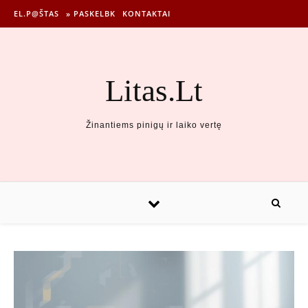
EL.P@ŠTAS
» PASKELBK
KONTAKTAI
Litas.Lt
Žinantiems pinigų ir laiko vertę