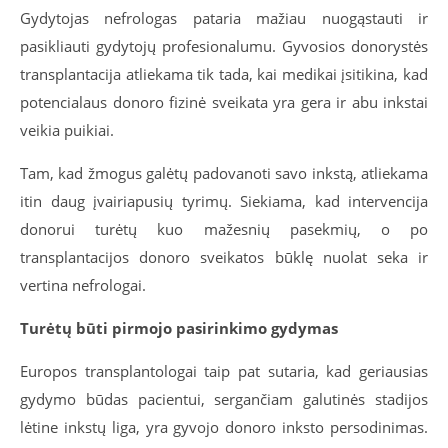
Gydytojas nefrologas pataria mažiau nuogąstauti ir
pasikliauti gydytojų profesionalumu. Gyvosios donorystės
transplantacija atliekama tik tada, kai medikai įsitikina, kad
potencialaus donoro fizinė sveikata yra gera ir abu inkstai
veikia puikiai.
Tam, kad žmogus galėtų padovanoti savo inkstą, atliekama
itin daug įvairiapusių tyrimų. Siekiama, kad intervencija
donorui turėtų kuo mažesnių pasekmių, o po
transplantacijos donoro sveikatos būklę nuolat seka ir
vertina nefrologai.
Turėtų būti pirmojo pasirinkimo gydymas
Europos transplantologai taip pat sutaria, kad geriausias
gydymo būdas pacientui, sergančiam galutinės stadijos
lėtine inkstų liga, yra gyvojo donoro inksto persodinimas.