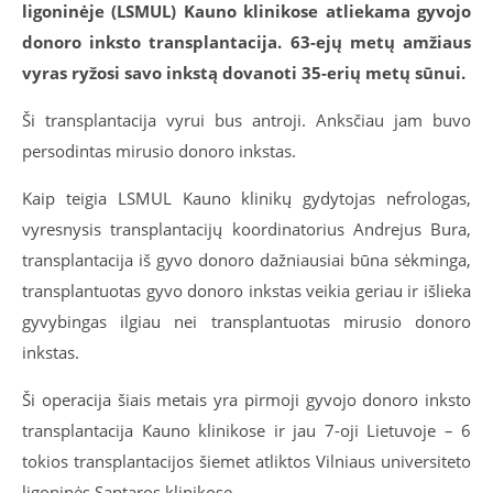
ligoninėje (LSMUL) Kauno klinikose atliekama gyvojo
donoro inksto transplantacija. 63-ejų metų amžiaus
vyras ryžosi savo inkstą dovanoti 35-erių metų sūnui.
Ši transplantacija vyrui bus antroji. Anksčiau jam buvo
persodintas mirusio donoro inkstas.
Kaip teigia LSMUL Kauno klinikų gydytojas nefrologas,
vyresnysis transplantacijų koordinatorius Andrejus Bura,
transplantacija iš gyvo donoro dažniausiai būna sėkminga,
transplantuotas gyvo donoro inkstas veikia geriau ir išlieka
gyvybingas ilgiau nei transplantuotas mirusio donoro
inkstas.
Ši operacija šiais metais yra pirmoji gyvojo donoro inksto
transplantacija Kauno klinikose ir jau 7-oji Lietuvoje – 6
tokios transplantacijos šiemet atliktos Vilniaus universiteto
ligoninės Santaros klinikose.