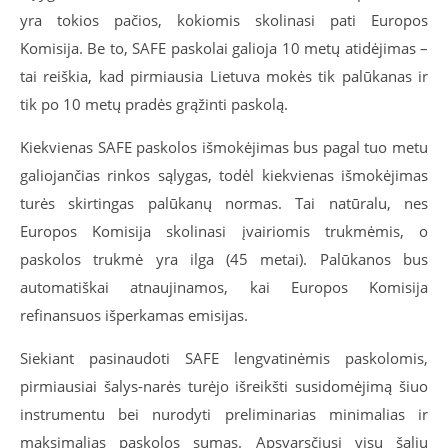
yra tokios pačios, kokiomis skolinasi pati Europos
Komisija. Be to, SAFE paskolai galioja 10 metų atidėjimas –
tai reiškia, kad pirmiausia Lietuva mokės tik palūkanas ir
tik po 10 metų pradės grąžinti paskolą.
Kiekvienas SAFE paskolos išmokėjimas bus pagal tuo metu
galiojančias rinkos sąlygas, todėl kiekvienas išmokėjimas
turės skirtingas palūkanų normas. Tai natūralu, nes
Europos Komisija skolinasi įvairiomis trukmėmis, o
paskolos trukmė yra ilga (45 metai). Palūkanos bus
automatiškai atnaujinamos, kai Europos Komisija
refinansuos išperkamas emisijas.
Siekiant pasinaudoti SAFE lengvatinėmis paskolomis,
pirmiausiai šalys-narės turėjo išreikšti susidomėjimą šiuo
instrumentu bei nurodyti preliminarias minimalias ir
maksimalias paskolos sumas. Apsvarsčiusi visų šalių