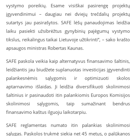
vystymo poreikių. Esame visiškai pasirengę projektų
įgyvendinimui – daugiau nei dviejų trečdalių projektų
sutartys jau pasirašytos. SAFE lėšų panaudojimas leidžia
laiku pasiekti užsibrėžtus gynybinių pajėgumų vystymo
tikslus, reikalingus taikai Lietuvoje užtikrinti“, – sako krašto
apsaugos ministras Robertas Kaunas.
SAFE paskola veikia kaip alternatyvus finansavimo šaltinis,
leidžiantis jau biudžete suplanuotas investicijas įgyvendinti
palankesnėmis sąlygomis ir optimizuoti skolos
aptarnavimo išlaidas. Ji leidžia diversifikuoti skolinimosi
šaltinius ir pasinaudoti itin palankiomis Europos Komisijos
skolinimosi sąlygomis, taip sumažinant bendrus
finansavimo kaštus ilguoju laikotarpiu.
SAFE reglamentas numato itin palankias skolinimosi
sąlygas. Paskolos trukmė siekia net 45 metus, o palūkanos