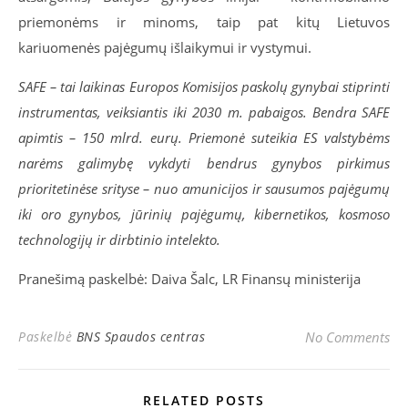
priemonėms ir minoms, taip pat kitų Lietuvos
kariuomenės pajėgumų išlaikymui ir vystymui.
SAFE – tai laikinas Europos Komisijos paskolų gynybai stiprinti
instrumentas, veiksiantis iki 2030 m. pabaigos. Bendra SAFE
apimtis – 150 mlrd. eurų. Priemonė suteikia ES valstybėms
narėms galimybę vykdyti bendrus gynybos pirkimus
prioritetinėse srityse – nuo amunicijos ir sausumos pajėgumų
iki oro gynybos, jūrinių pajėgumų, kibernetikos, kosmoso
technologijų ir dirbtinio intelekto.
Pranešimą paskelbė: Daiva Šalc, LR Finansų ministerija
Paskelbė
BNS Spaudos centras
No Comments
RELATED POSTS