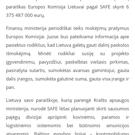
paraiškas Europos Komisija Lietuvai pagal SAFE skyrė 6
375 487 000 eurų.
Finansų ministerija periodiškai teiks mokėjimų prašymus
Europos Komisijai. Juose bus pateikiama informacija apie
pasiektus rodiklius,
kad Lietuva galėtų gauti dalinį paskolos
išmokėjimą. Minėti rodikliai susiję su projekto
įgyvendinimu,
pavyzdžiui, paskelbtas viešasis pirkimas,
pasirašyta sutartis, sumokėtas avansas gamintojui, gauta
dalis įrangos, sumokėta galutinė suma, gauta visa įranga ir
pan.
Lietuva savo paraiškoje, kurią parengė Krašto apsaugos
ministerija, nurodė SAFE lėšas planuojanti skirti sausumos
pajėgų divizijai aprūpinti kovinėmis, paramos ir
logistinėmis sistemomis bei būtinomis amunicijos
atsargomis, Baltijos gynybos linijai – kontrmobilumo