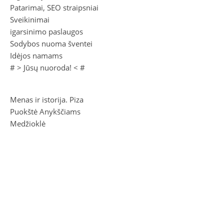
Patarimai, SEO straipsniai
Sveikinimai
igarsinimo paslaugos
Sodybos nuoma šventei
Idėjos namams
# >
Jūsų nuoroda!
< #
Menas ir istorija. Piza
Puokštė Anykščiams
Medžioklė
Sugrįžti prie Vydūno
Vinco Kudirkos raštai III (1909)
2026 Litas.Lt ©.