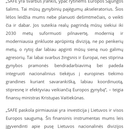
„SAFE yra svarbus įrankis, ypač rytinėms Europos Sąjungos
šalims. Tai mūsų gynybinių pajėgumų akseleratorius. Šios
lėšos leidžia mums nebe planuoti dešimtmečiais, o veikti
čia ir dabar. Jos suteikia realų pagrindą mūsų siekiui iki
2030 metų suformuoti pilnavertę, modernią ir
moderniausia ginkluote aprūpintą diviziją, ne po penkerių
metų, o rytoj dar labiau apginti mūsų sieną nuo galimų
agresorių. Tai labai svarbus žingsnis ir Europai, nes stiprina
gynybos pramonės bendradarbiavimą bei padeda
integruoti nacionalinius tiekėjus į europines tiekimo
grandines kuriant savarankišką, labiau koordinuotą,
stipresnę ir efektyviau veikiančią Europos gynybą“, – teigia
finansų ministras Kristupas Vaitiekūnas.
„SAFE paskola pirmiausiai yra investicija į Lietuvos ir visos
Europos saugumą. Šis finansinis instrumentas mums leis
įgyvendinti apie pusę Lietuvos nacionalinės divizijos