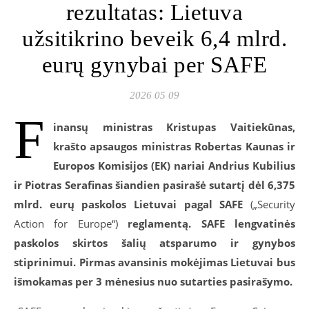
rezultatas: Lietuva
užsitikrino beveik 6,4 mlrd.
eurų gynybai per SAFE
2026 05 09
F
inansų ministras Kristupas Vaitiekūnas,
krašto apsaugos ministras Robertas Kaunas ir
Europos Komisijos (EK) nariai Andrius Kubilius
ir Piotras Serafinas šiandien pasirašė sutartį dėl 6,375
mlrd. eurų paskolos Lietuvai pagal SAFE
(„Security
Action for Europe“)
reglamentą. SAFE lengvatinės
paskolos skirtos šalių atsparumo ir gynybos
stiprinimui. Pirmas avansinis mokėjimas Lietuvai bus
išmokamas per 3 mėnesius nuo sutarties pasirašymo.