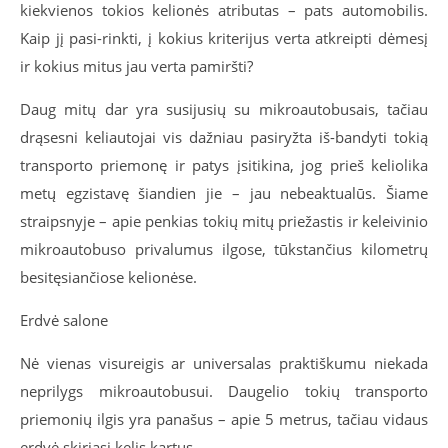
kiekvienos tokios kelionės atributas – pats automobilis.
Kaip jį pasi-rinkti, į kokius kriterijus verta atkreipti dėmesį
ir kokius mitus jau verta pamiršti?
Daug mitų dar yra susijusių su mikroautobusais, tačiau
drąsesni keliautojai vis dažniau pasiryžta iš-bandyti tokią
transporto priemonę ir patys įsitikina, jog prieš keliolika
metų egzistavę šiandien jie – jau nebeaktualūs. Šiame
straipsnyje – apie penkias tokių mitų priežastis ir keleivinio
mikroautobuso privalumus ilgose, tūkstančius kilometrų
besitęsiančiose kelionėse.
Erdvė salone
Nė vienas visureigis ar universalas praktiškumu niekada
neprilygs mikroautobusui. Daugelio tokių transporto
priemonių ilgis yra panašus – apie 5 metrus, tačiau vidaus
erdvė skiriasi kelis kartus.