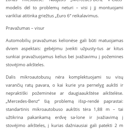
modelis dėl to problemų neturi – visi į jį montuojami
varikliai atitinka griežtus „Euro 6“ reikalavimus.
Pravažumas – visur
Automobilių pravažumas kelionėse gali būti matuojamas
dviem aspektais: gebėjimu įveikti užpusty-tus ar kitus
sunkiai pravažiuojamus kelius bei įvažiavimu į požemines
stovėjimo aikšteles.
Dalis mikroautobusų nėra komplektuojami su visų
varančių ratų pavara, o kai kurie yra pernelyg aukšti ir
nepraktiški požeminėse ar daugiaaukštėse aikštelėse.
„Mercedes-Benz“ šią problemą išsp-rendė paprastai:
standartinis mikroautobuso aukštis tėra 1,88 m – tai
užtikrina pakankamą erdvę sa-lone ir įvažiavimą į
stovėjimo aikšteles, į kurias dažniausiai gali patekti 2 m