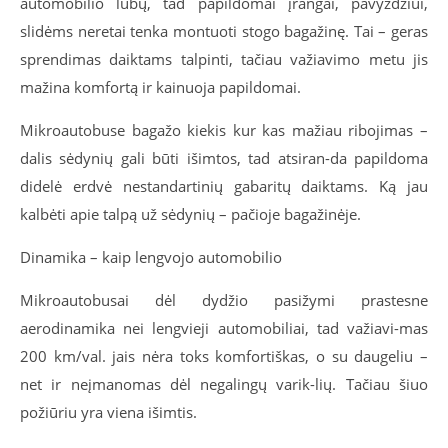
automobilio lubų, tad papildomai įrangai, pavyzdžiui,
slidėms neretai tenka montuoti stogo bagažinę. Tai – geras
sprendimas daiktams talpinti, tačiau važiavimo metu jis
mažina komfortą ir kainuoja papildomai.
Mikroautobuse bagažo kiekis kur kas mažiau ribojimas –
dalis sėdynių gali būti išimtos, tad atsiran-da papildoma
didelė erdvė nestandartinių gabaritų daiktams. Ką jau
kalbėti apie talpą už sėdynių – pačioje bagažinėje.
Dinamika – kaip lengvojo automobilio
Mikroautobusai dėl dydžio pasižymi prastesne
aerodinamika nei lengvieji automobiliai, tad važiavi-mas
200 km/val. jais nėra toks komfortiškas, o su daugeliu –
net ir neįmanomas dėl negalingų varik-lių. Tačiau šiuo
požiūriu yra viena išimtis.