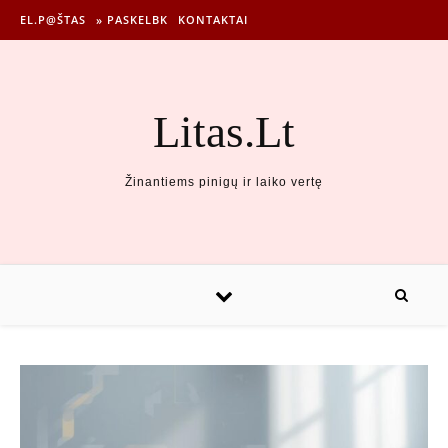
EL.P@ŠTAS
» PASKELBK
KONTAKTAI
Litas.Lt
Žinantiems pinigų ir laiko vertę