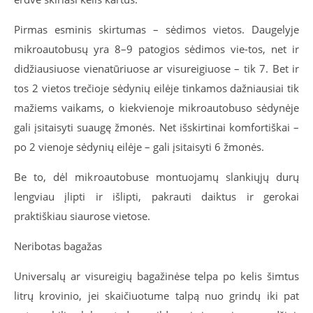
Pirmas esminis skirtumas – sėdimos vietos. Daugelyje
mikroautobusų yra 8–9 patogios sėdimos vie-tos, net ir
didžiausiuose vienatūriuose ar visureigiuose – tik 7. Bet ir
tos 2 vietos trečioje sėdynių eilėje tinkamos dažniausiai tik
mažiems vaikams, o kiekvienoje mikroautobuso sėdynėje
gali įsitaisyti suaugę žmonės. Net išskirtinai komfortiškai –
po 2 vienoje sėdynių eilėje – gali įsitaisyti 6 žmonės.
Be to, dėl mikroautobuse montuojamų slankiųjų durų
lengviau įlipti ir išlipti, pakrauti daiktus ir gerokai
praktiškiau siaurose vietose.
Neribotas bagažas
Universalų ar visureigių bagažinėse telpa po kelis šimtus
litrų krovinio, jei skaičiuotume talpą nuo grindų iki pat