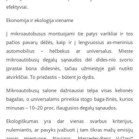
efektyviai.
Ekonomija ir ekologija viename
Į mikroautobusus montuojami tie patys varikliai ir tos
pačios pavarų dėžės, kaip ir į lengvuosius as-meninius
automobilius – hečbekus ar universalus. Mieste
mikroautobusų degalų sąnaudos dėl dides-nio svorio
įprastai būna didesnės, tačiau užmiestyje gali nutikti
atvirkščiai. To priežastis – būtent jo dydis.
Mikroautobusų salone dažniausiai telpa visas kelionės
bagažas, o universalams prireikia stogo baga-žinės, kurios
minusas – 10–20 proc. išaugusios degalų sąnaudos.
Ekologiškumas yra dar vienas svarbus kriterijus,
nulemiantis, ar pavyks įvažiuoti į tam tikras mažų emisijų
zonas miestuose. Naujasis „Mercedes-Benz V-Class“