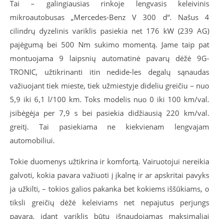
Tai – galingiausias rinkoje lengvasis keleivinis
mikroautobusas „Mercedes-Benz V 300 d“. Našus 4
cilindrų dyzelinis variklis pasiekia net 176 kW (239 AG)
pajėgumą bei 500 Nm sukimo momentą. Jame taip pat
montuojama 9 laipsnių automatinė pavarų dėžė 9G-
TRONIC, užtikrinanti itin nedide-les degalų sąnaudas
važiuojant tiek mieste, tiek užmiestyje dideliu greičiu – nuo
5,9 iki 6,1 l/100 km. Toks modelis nuo 0 iki 100 km/val.
įsibėgėja per 7,9 s bei pasiekia didžiausią 220 km/val.
greitį. Tai pasiekiama ne kiekvienam lengvajam
automobiliui.
Tokie duomenys užtikrina ir komfortą. Vairuotojui nereikia
galvoti, kokia pavara važiuoti į įkalnę ir ar apskritai pavyks
ja užkilti, – tokios galios pakanka bet kokiems iššūkiams, o
tiksli greičių dėžė keleiviams net nepajutus perjungs
pavarą, idant variklis būtų išnaudojamas maksimaliai