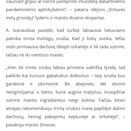
siaučiant gripui ar norint pastiprinti imunitetą dabartinėmis
pandeminėmis aplinkybėmis“, – pataria idėjinis „Virtuvės
mitų griovėjų“ lyderis ir maisto dizaino ekspertas.
A. Ivanauskas pastebi, kad turbūt labiausiai lietuviams
patinka trinta moliūgų sriuba. Kad ji būtų sveika, šefas
siūlo pirmiausia daržovę iškepti orkaitėje ir tik tada sutrinti,
tačiau ne iki vientisos masės.
„Vien tik trinta sriuba labiau primena vaikišką tyrelę, tad
palikite kai kuriuos gabaliukus didesnius – taip sriuba bus
gardesnė ir įdomesnė. Be abejonės, dėl skonio
nesiginčijama, o tiems, kurie augina mažylius, kruopščiai
sutrinti maisto ingredientus netgi būtina. Tačiau kitais
atvejais rekomenduoju trintą sriubos masę papildyti dalimi
daržovių, tiesiog pakepintų keptuvėje ar orkaitėje“, –
pasakoja maisto žinovas.