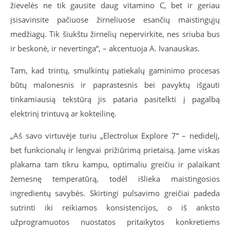
žievelės ne tik gausite daug vitamino C, bet ir geriau
įsisavinsite pačiuose žirneliuose esančių maistingųjų
medžiagų. Tik šiukštu žirnelių nepervirkite, nes sriuba bus
ir beskonė, ir nevertinga“, – akcentuoja A. Ivanauskas.
Tam, kad trintų, smulkintų patiekalų gaminimo procesas
būtų malonesnis ir paprastesnis bei pavyktų išgauti
tinkamiausią tekstūrą jis pataria pasitelkti į pagalbą
elektrinį trintuvą ar kokteilinę.
„Aš savo virtuvėje turiu „Electrolux Explore 7“ – nedidelį,
bet funkcionalų ir lengvai prižiūrimą prietaisą. Jame viskas
plakama tam tikru kampu, optimaliu greičiu ir palaikant
žemesnę temperatūrą, todėl išlieka maistingosios
ingredientų savybės. Skirtingi pulsavimo greičiai padeda
sutrinti iki reikiamos konsistencijos, o iš anksto
užprogramuotos nuostatos pritaikytos konkretiems