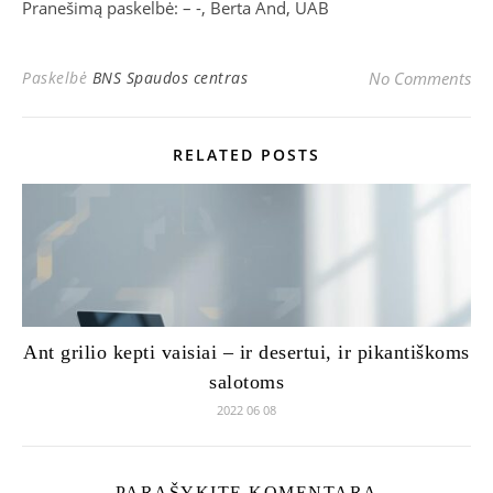
Pranešimą paskelbė: – -, Berta And, UAB
Paskelbė
BNS Spaudos centras
No Comments
RELATED POSTS
Ant grilio kepti vaisiai – ir desertui, ir pikantiškoms
salotoms
2022 06 08
PARAŠYKITE KOMENTARĄ