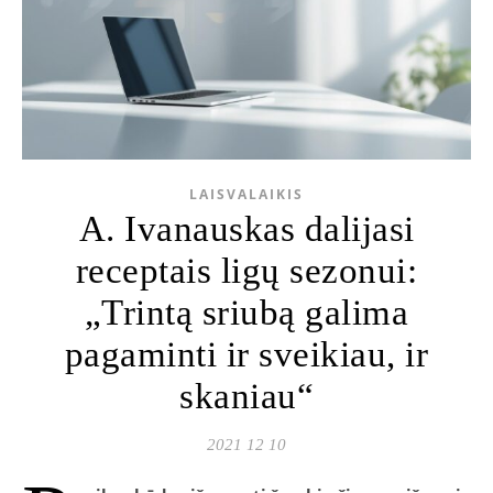
LAISVALAIKIS
A. Ivanauskas dalijasi
receptais ligų sezonui:
„Trintą sriubą galima
pagaminti ir sveikiau, ir
skaniau“
2021 12 10