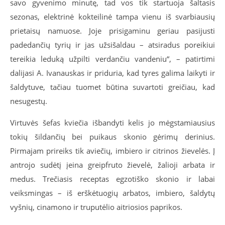
savo gyvenimo minutę, tad vos tik startuoja šaltasis
sezonas, elektrinė kokteilinė tampa vienu iš svarbiausių
prietaisų namuose. Joje prisigaminu geriau pasijusti
padedančių tyrių ir jas užsišaldau – atsiradus poreikiui
tereikia leduką užpilti verdančiu vandeniu“, – patirtimi
dalijasi A. Ivanauskas ir priduria, kad tyres galima laikyti ir
šaldytuve, tačiau tuomet būtina suvartoti greičiau, kad
nesugestų.
Virtuvės šefas kviečia išbandyti kelis jo mėgstamiausius
tokių šildančių bei puikaus skonio gėrimų derinius.
Pirmajam prireiks tik aviečių, imbiero ir citrinos žievelės. Į
antrojo sudėtį įeina greipfruto žievelė, žalioji arbata ir
medus. Trečiasis receptas egzotiško skonio ir labai
veiksmingas – iš erškėtuogių arbatos, imbiero, šaldytų
vyšnių, cinamono ir truputėlio aitriosios paprikos.