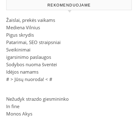
REKOMENDUOJAME
Žaislai, prekės vaikams
Mediena Vilnius
Pigus skrydis
Patarimai, SEO straipsniai
Sveikinimai
igarsinimo paslaugos
Sodybos nuoma šventei
Idėjos namams
# >
Jūsų nuoroda!
< #
Nežudyk strazdo giesmininko
In fine
Monos Akys
Italė Brukline
Kino istorija