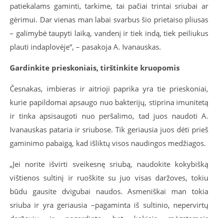
patiekalams gaminti, tarkime, tai pačiai trintai sriubai ar
gėrimui. Dar vienas man labai svarbus šio prietaiso pliusas
– galimybė taupyti laiką, vandenį ir tiek indą, tiek peiliukus
plauti indaplovėje“, – pasakoja A. Ivanauskas.
Gardinkite prieskoniais, tirštinkite kruopomis
Česnakas, imbieras ir aitrioji paprika yra tie prieskoniai,
kurie papildomai apsaugo nuo bakterijų, stiprina imunitetą
ir tinka apsisaugoti nuo peršalimo, tad juos naudoti A.
Ivanauskas pataria ir sriubose. Tik geriausia juos dėti prieš
gaminimo pabaigą, kad išliktų visos naudingos medžiagos.
„Jei norite išvirti sveikesnę sriubą, naudokite kokybišką
vištienos sultinį ir ruoškite su juo visas daržoves, tokiu
būdu gausite dvigubai naudos. Asmeniškai man tokia
sriuba ir yra geriausia –pagaminta iš sultinio, nepervirtų