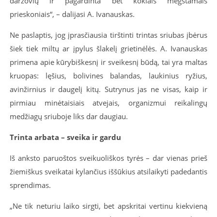
daržovių ir pagardinta bet kokiais mėgstamais
prieskoniais“, – dalijasi A. Ivanauskas.
Ne paslaptis, jog įprasčiausia tirštinti trintas sriubas įbėrus
šiek tiek miltų ar įpylus šlakelį grietinėlės. A. Ivanauskas
primena apie kūrybiškesnį ir sveikesnį būdą, tai yra maltas
kruopas: lęšius, bolivines balandas, laukinius ryžius,
avinžirnius ir daugelį kitų. Sutrynus jas ne visas, kaip ir
pirmiau minėtaisiais atvejais, organizmui reikalingų
medžiagų sriuboje liks dar daugiau.
Trinta arbata – sveika ir gardu
Iš anksto paruoštos sveikuoliškos tyrės – dar vienas prieš
žiemiškus sveikatai kylančius iššūkius atsilaikyti padedantis
sprendimas.
„Ne tik neturiu laiko sirgti, bet apskritai vertinu kiekvieną