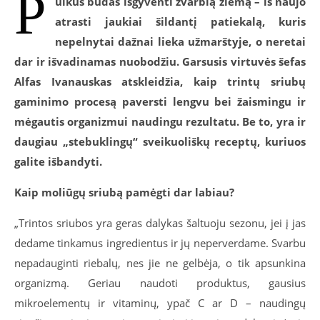
P
uikus būdas išgyventi žvarbią žiemą – iš naujo
atrasti jaukiai šildantį patiekalą, kuris
nepelnytai dažnai lieka užmarštyje, o neretai
dar ir išvadinamas nuobodžiu. Garsusis virtuvės šefas
Alfas Ivanauskas atskleidžia, kaip trintų sriubų
gaminimo procesą paversti lengvu bei žaismingu ir
mėgautis organizmui naudingu rezultatu. Be to, yra ir
daugiau „stebuklingų“ sveikuoliškų receptų, kuriuos
galite išbandyti.
Kaip moliūgų sriubą pamėgti dar labiau?
„Trintos sriubos yra geras dalykas šaltuoju sezonu, jei į jas
dedame tinkamus ingredientus ir jų neperverdame. Svarbu
nepadauginti riebalų, nes jie ne gelbėja, o tik apsunkina
organizmą. Geriau naudoti produktus, gausius
mikroelementų ir vitaminų, ypač C ar D – naudingų