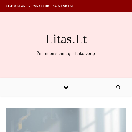
EL.P@ŠTAS
» PASKELBK
KONTAKTAI
Litas.Lt
Žinantiems pinigų ir laiko vertę