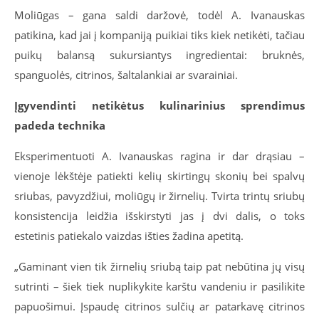
Moliūgas – gana saldi daržovė, todėl A. Ivanauskas
patikina, kad jai į kompaniją puikiai tiks kiek netikėti, tačiau
puikų balansą sukursiantys ingredientai: bruknės,
spanguolės, citrinos, šaltalankiai ar svarainiai.
Įgyvendinti netikėtus kulinarinius sprendimus
padeda technika
Eksperimentuoti A. Ivanauskas ragina ir dar drąsiau –
vienoje lėkštėje patiekti kelių skirtingų skonių bei spalvų
sriubas, pavyzdžiui, moliūgų ir žirnelių. Tvirta trintų sriubų
konsistencija leidžia išskirstyti jas į dvi dalis, o toks
estetinis patiekalo vaizdas išties žadina apetitą.
„Gaminant vien tik žirnelių sriubą taip pat nebūtina jų visų
sutrinti – šiek tiek nuplikykite karštu vandeniu ir pasilikite
papuošimui. Įspaudę citrinos sulčių ar patarkavę citrinos