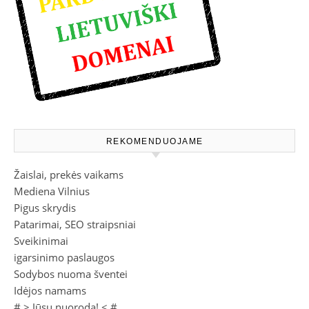
REKOMENDUOJAME
Žaislai, prekės vaikams
Mediena Vilnius
Pigus skrydis
Patarimai, SEO straipsniai
Sveikinimai
igarsinimo paslaugos
Sodybos nuoma šventei
Idėjos namams
# >
Jūsų nuoroda!
< #