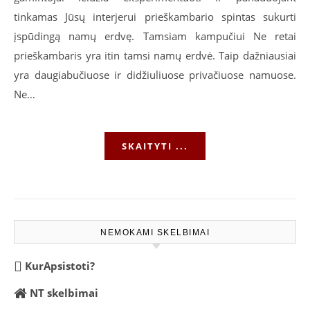
tinkamas Jūsų interjerui prieškambario spintas sukurti
įspūdingą namų erdvę. Tamsiam kampučiui Ne retai
prieškambaris yra itin tamsi namų erdvė. Taip dažniausiai
yra daugiabučiuose ir didžiuliuose privačiuose namuose.
Ne…
SKAITYTI ...
NEMOKAMI SKELBIMAI
KurApsistoti?
NT skelbimai