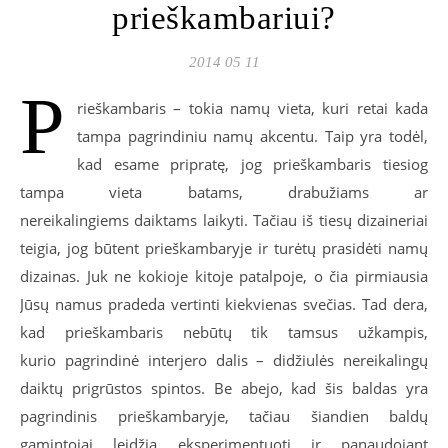
prieškambariui?
2014 05 11
P
rieškambaris – tokia namų vieta, kuri retai kada
tampa pagrindiniu namų akcentu. Taip yra todėl,
kad esame pripratę, jog prieškambaris tiesiog
tampa vieta batams, drabužiams ar
nereikalingiems daiktams laikyti. Tačiau iš tiesų dizaineriai
teigia, jog būtent prieškambaryje ir turėtų prasidėti namų
dizainas. Juk ne kokioje kitoje patalpoje, o čia pirmiausia
Jūsų namus pradeda vertinti kiekvienas svečias. Tad dera,
kad prieškambaris nebūtų tik tamsus užkampis,
kurio pagrindinė interjero dalis – didžiulės nereikalingų
daiktų prigrūstos spintos. Be abejo, kad šis baldas yra
pagrindinis prieškambaryje, tačiau šiandien baldų
gamintojai leidžia eksperimentuoti ir panaudojant