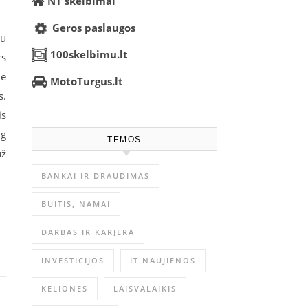
NT skelbimai
Geros paslaugos
au
100skelbimu.lt
rs
ie
MotoTurgus.lt
s.
is
ug
TEMOS
už
BANKAI IR DRAUDIMAS
BUITIS, NAMAI
DARBAS IR KARJERA
INVESTICIJOS
IT NAUJIENOS
KELIONĖS
LAISVALAIKIS