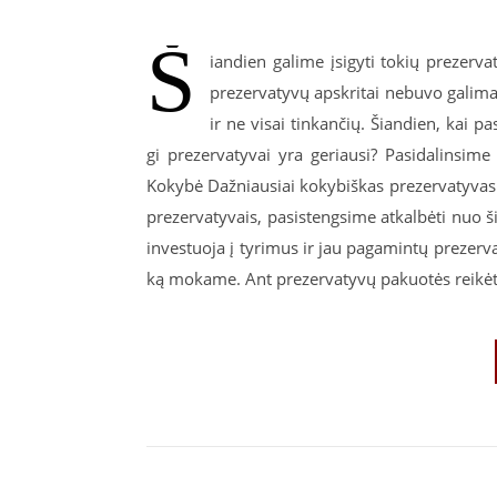
Š
iandien galime įsigyti tokių prezerva
prezervatyvų apskritai nebuvo galima 
ir ne visai tinkančių. Šiandien, kai 
gi prezervatyvai yra geriausi? Pasidalinsime
Kokybė Dažniausiai kokybiškas prezervatyvas n
prezervatyvais, pasistengsime atkalbėti nuo 
investuoja į tyrimus ir jau pagamintų prezervat
ką mokame. Ant prezervatyvų pakuotės reikėtų