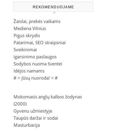
REKOMENDUOJAME
Žaislai, prekės vaikams
Mediena Vilnius
Pigus skrydis
Patarimai, SEO straipsniai
Sveikinimai
igarsinimo paslaugos
Sodybos nuoma šventei
Idėjos namams
# >
Jūsų nuoroda!
< #
Mokomasis anglų kalbos žodynas
(2000)
Gyvenu užmiestyje
Taupūs daržai ir sodai
Masturbacija