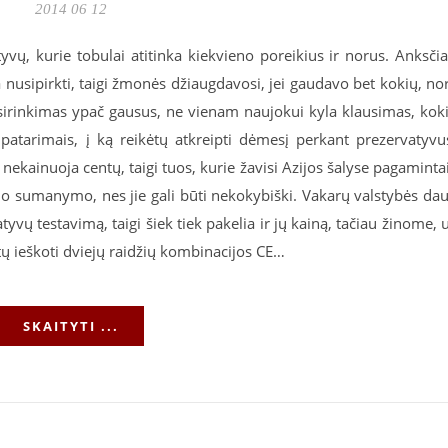
2014 06 12
tyvų, kurie tobulai atitinka kiekvieno poreikius ir norus. Anksči
nusipirkti, taigi žmonės džiaugdavosi, jei gaudavo bet kokių, no
pasirinkimas ypač gausus, ne vienam naujokui kyla klausimas, kok
 patarimais, į ką reikėtų atkreipti dėmesį perkant prezervatyvu
ekainuoja centų, taigi tuos, kurie žavisi Azijos šalyse pagaminta
šio sumanymo, nes jie gali būti nekokybiški. Vakarų valstybės da
yvų testavimą, taigi šiek tiek pakelia ir jų kainą, tačiau žinome, 
 ieškoti dviejų raidžių kombinacijos CE…
SKAITYTI ...