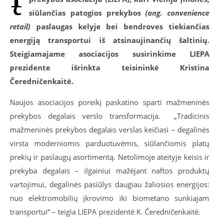
siūlančias patogios prekybos
(ang. convenience
retail)
paslaugas kelyje bei bendroves tiekiančias
energiją transportui iš atsinaujinančių šaltinių.
Steigiamajame asociacijos susirinkime LIEPA
prezidente išrinkta teisininkė Kristina
Čeredničenkaitė.
Naujos asociacijos poreikį paskatino sparti mažmeninės
prekybos degalais verslo transformacija. „Tradicinis
mažmeninės prekybos degalais verslas keičiasi – degalinės
virsta moderniomis parduotuvėmis, siūlančiomis platų
prekių ir paslaugų asortimentą. Netolimoje ateityje keisis ir
prekyba degalais – ilgainiui mažėjant naftos produktų
vartojimui, degalinės pasiūlys daugiau žaliosios energijos:
nuo elektromobilių įkrovimo iki biometano sunkiajam
transportui“ – teigia LIEPA prezidentė K. Čeredničenkaitė.