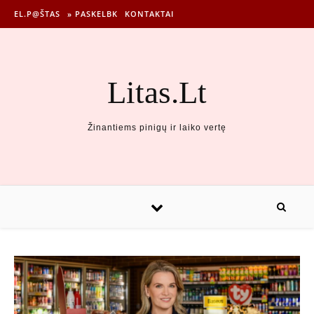
EL.P@ŠTAS
» PASKELBK
KONTAKTAI
Litas.Lt
Žinantiems pinigų ir laiko vertę