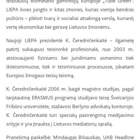
didžiausių biometano gamintojų Europoje „Tube Green“.
LIEPA kvies jungtis ir kitas įmones, kurias vienija bendras
požiūris – plėtoti tvarų ir socialiai atsakingą verslą, kuriantį
vertę ekonomikai bei gerovę Lietuvos žmonėms.
Naujoji LIEPA prezidentė K. Čeredničenkaitė – ilgametę
patirtį sukaupusi teisininkė profesionalė, nuo 2003 m.
atstovaujanti fiziniams bei juridiniams asmenims tiek
ikiteisminiuose, tiek ir teisminiuose procesuose, įskaitant
Europos žmogaus teisių teismą.
K. Čeredničenkaitė 2006 m. baigė magistro studijas, pagal
tarptautinę ERASMUS programą studijavo teisę Šveicarijos
Fribūro universitete, stažavosi Berlyno advokatų kontoroje.
K. Čeredničenkaitė turi specialų pasirengimą medijavimo
srityje ir yra įtraukta į Lietuvos mediatorių sąrašą.
Pranešimą paskelbė: Mindaugas Biliauskas, UAB Headline