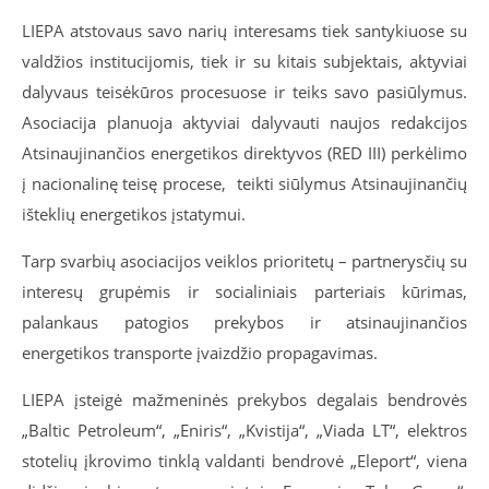
LIEPA atstovaus savo narių interesams tiek santykiuose su
valdžios institucijomis, tiek ir su kitais subjektais, aktyviai
dalyvaus teisėkūros procesuose ir teiks savo pasiūlymus.
Asociacija planuoja aktyviai dalyvauti naujos redakcijos
Atsinaujinančios energetikos direktyvos (RED III) perkėlimo
į nacionalinę teisę procese, teikti siūlymus Atsinaujinančių
išteklių energetikos įstatymui.
Tarp svarbių asociacijos veiklos prioritetų – partnerysčių su
interesų grupėmis ir socialiniais parteriais kūrimas,
palankaus patogios prekybos ir atsinaujinančios
energetikos transporte įvaizdžio propagavimas.
LIEPA įsteigė mažmeninės prekybos degalais bendrovės
„Baltic Petroleum“, „Eniris“, „Kvistija“, „Viada LT“, elektros
stotelių įkrovimo tinklą valdanti bendrovė „Eleport“, viena