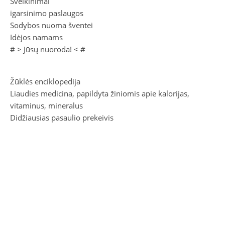
Sveikinimai
igarsinimo paslaugos
Sodybos nuoma šventei
Idėjos namams
# >
Jūsų nuoroda!
< #
Žūklės enciklopedija
Liaudies medicina, papildyta žiniomis apie kalorijas,
vitaminus, mineralus
Didžiausias pasaulio prekeivis
Plastilinas. Gyvūnai
Egiptologija
2026 Litas.Lt ©.