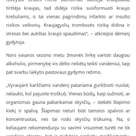
tirštėja kraujas, tad didėja rizika susiformuoti kraujo
krešuliams, o tai vienas pagrindinių infarkto ar insulto
rizikos veiksnių. Kraujagyslių trombozės riziką didina ir
stresas bei aukštas kraujo spaudimas“, – atkreipia dėmesį
gydytoja.
Nors vasaros sezono metu žmonės linkę vartoti daugiau
alkoholio, pirmenybę vis dėlto reikėtų teikti vandeniui, taip
pat svarbu laikytis pastovaus gydymo režimo.
„Vyraujant karščiams vandenį patariama gurkšnoti nuolat,
nelaukti, kol pajusite troškulį. Vienas būdų, kaip sužinoti, ar
organizmas gauna pakankamai skysčių, – stebėti šlapimo
kiekį ir spalvą. Šlapimas neturi būti tamsios spalvos ar
koncentruotas, nes tai rodo skysčių trūkumą. Na, o
keliaujant rekomenduoju su savimi visuomet turėti ne tik