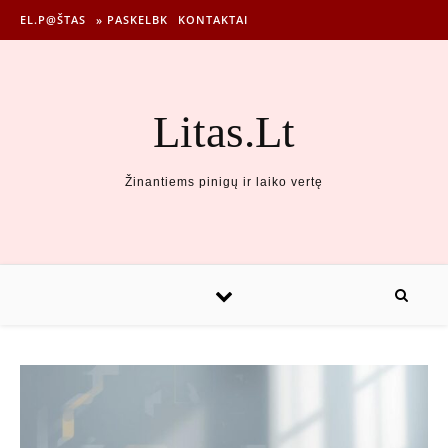
EL.P@ŠTAS
» PASKELBK
KONTAKTAI
Litas.Lt
Žinantiems pinigų ir laiko vertę