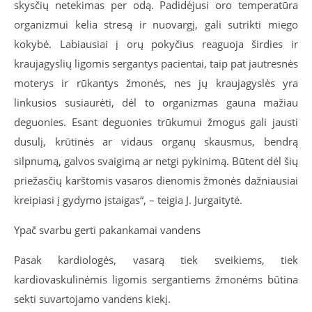
skysčių netekimas per odą. Padidėjusi oro temperatūra
organizmui kelia stresą ir nuovargį, gali sutrikti miego
kokybė. Labiausiai į orų pokyčius reaguoja širdies ir
kraujagyslių ligomis sergantys pacientai, taip pat jautresnės
moterys ir rūkantys žmonės, nes jų kraujagyslės yra
linkusios susiaurėti, dėl to organizmas gauna mažiau
deguonies. Esant deguonies trūkumui žmogus gali jausti
dusulį, krūtinės ar vidaus organų skausmus, bendrą
silpnumą, galvos svaigimą ar netgi pykinimą. Būtent dėl šių
priežasčių karštomis vasaros dienomis žmonės dažniausiai
kreipiasi į gydymo įstaigas“, – teigia J. Jurgaitytė.
Ypač svarbu gerti pakankamai vandens
Pasak kardiologės, vasarą tiek sveikiems, tiek
kardiovaskulinėmis ligomis sergantiems žmonėms būtina
sekti suvartojamo vandens kiekį.