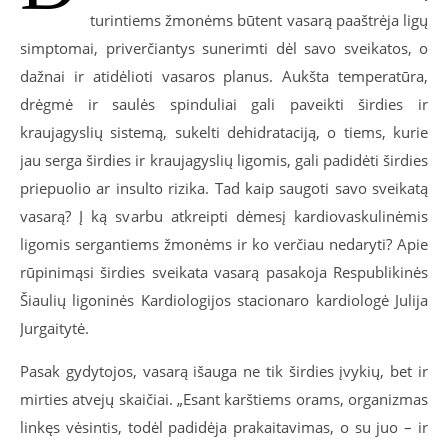
turintiems žmonėms būtent vasarą paaštrėja ligų
simptomai, priverčiantys sunerimti dėl savo sveikatos, o
dažnai ir atidėlioti vasaros planus. Aukšta temperatūra,
drėgmė ir saulės spinduliai gali paveikti širdies ir
kraujagyslių sistemą, sukelti dehidrataciją, o tiems, kurie
jau serga širdies ir kraujagyslių ligomis, gali padidėti širdies
priepuolio ar insulto rizika. Tad kaip saugoti savo sveikatą
vasarą? Į ką svarbu atkreipti dėmesį kardiovaskulinėmis
ligomis sergantiems žmonėms ir ko verčiau nedaryti? Apie
rūpinimąsi širdies sveikata vasarą pasakoja Respublikinės
Šiaulių ligoninės Kardiologijos stacionaro kardiologė Julija
Jurgaitytė.
Pasak gydytojos, vasarą išauga ne tik širdies įvykių, bet ir
mirties atvejų skaičiai. „Esant karštiems orams, organizmas
linkęs vėsintis, todėl padidėja prakaitavimas, o su juo – ir