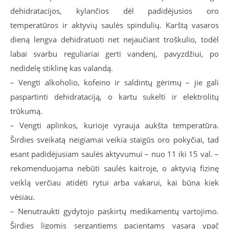
dehidratacijos, kylančios dėl padidėjusios oro
temperatūros ir aktyvių saulės spindulių. Karštą vasaros
dieną lengva dehidratuoti net nejaučiant troškulio, todėl
labai svarbu reguliariai gerti vandenį, pavyzdžiui, po
nedidelę stiklinę kas valandą.
– Vengti alkoholio, kofeino ir saldintų gėrimų – jie gali
paspartinti dehidrataciją, o kartu sukelti ir elektrolitų
trūkumą.
– Vengti aplinkos, kurioje vyrauja aukšta temperatūra.
Širdies sveikatą neigiamai veikia staigūs oro pokyčiai, tad
esant padidėjusiam saulės aktyvumui – nuo 11 iki 15 val. –
rekomenduojama nebūti saulės kaitroje, o aktyvią fizinę
veiklą verčiau atidėti rytui arba vakarui, kai būna kiek
vėsiau.
– Nenutraukti gydytojo paskirtų medikamentų vartojimo.
Širdies ligomis sergantiems pacientams vasarą ypač