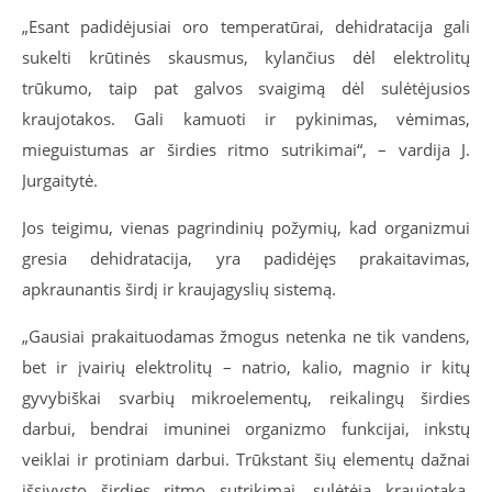
„Esant padidėjusiai oro temperatūrai, dehidratacija gali
sukelti krūtinės skausmus, kylančius dėl elektrolitų
trūkumo, taip pat galvos svaigimą dėl sulėtėjusios
kraujotakos. Gali kamuoti ir pykinimas, vėmimas,
mieguistumas ar širdies ritmo sutrikimai“, – vardija J.
Jurgaitytė.
Jos teigimu, vienas pagrindinių požymių, kad organizmui
gresia dehidratacija, yra padidėjęs prakaitavimas,
apkraunantis širdį ir kraujagyslių sistemą.
„Gausiai prakaituodamas žmogus netenka ne tik vandens,
bet ir įvairių elektrolitų – natrio, kalio, magnio ir kitų
gyvybiškai svarbių mikroelementų, reikalingų širdies
darbui, bendrai imuninei organizmo funkcijai, inkstų
veiklai ir protiniam darbui. Trūkstant šių elementų dažnai
išsivysto širdies ritmo sutrikimai, sulėtėja kraujotaka,