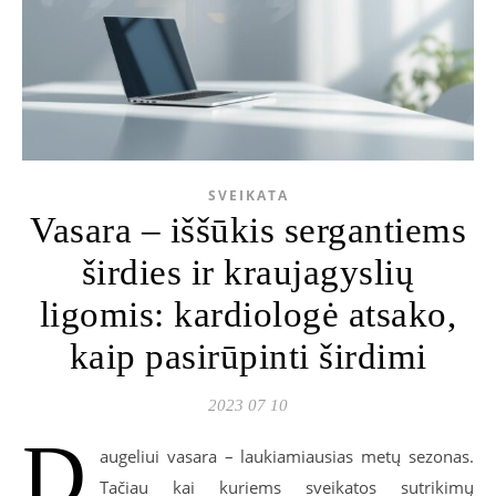
SVEIKATA
Vasara – iššūkis sergantiems
širdies ir kraujagyslių
ligomis: kardiologė atsako,
kaip pasirūpinti širdimi
2023 07 10
D
augeliui vasara – laukiamiausias metų sezonas.
Tačiau kai kuriems sveikatos sutrikimų