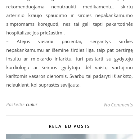
rekomenduojama nenutraukti medikamentų, skirtų
arterinio kraujo spaudimo ir širdies nepakankamumo
simptomams koreguoti, nes tai gali tapti pakartotinės
hospitalizacijos priežastimi.
– Atėjus vasarai pacientai, sergantys širdies
nepakankamumu ar išemine širdies liga, taip pat persirgę
insultu ar miokardo infarktu, turi pasitarti su gydytoju
kardiologu ar šeimos gydytoju dėl vaistų vartojimo
karštomis vasaros dienomis. Svarbu tai padaryti iš anksto,
nelaukiant, kol suprastės savijauta.
Paskelbė
ciukis
No Comments
RELATED POSTS