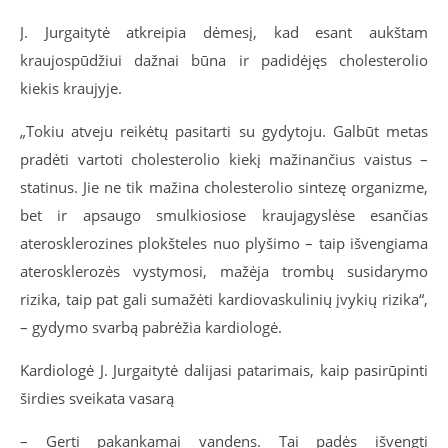
J. Jurgaitytė atkreipia dėmesį, kad esant aukštam
kraujospūdžiui dažnai būna ir padidėjęs cholesterolio
kiekis kraujyje.
„Tokiu atveju reikėtų pasitarti su gydytoju. Galbūt metas
pradėti vartoti cholesterolio kiekį mažinančius vaistus –
statinus. Jie ne tik mažina cholesterolio sintezę organizme,
bet ir apsaugo smulkiosiose kraujagyslėse esančias
aterosklerozines plokšteles nuo plyšimo – taip išvengiama
aterosklerozės vystymosi, mažėja trombų susidarymo
rizika, taip pat gali sumažėti kardiovaskulinių įvykių rizika“,
– gydymo svarbą pabrėžia kardiologė.
Kardiologė J. Jurgaitytė dalijasi patarimais, kaip pasirūpinti
širdies sveikata vasarą
– Gerti pakankamai vandens. Tai padės išvengti