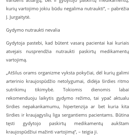
vandens atsargų, bet ir gydytojo paskirtų medikamentų,
kurių vartojimo jokiu būdu negalima nutraukti“, – pabrėžia
J. Jurgaitytė.
Gydymo nutraukti nevalia
Gydytoja pastebi, kad būtent vasarą pacientai kai kuriais
atvejais nusprendžia nutraukti paskirtų medikamentų
vartojimą.
„Atšilus orams organizme vyksta pokyčiai, dėl kurių galimi
arterinio kraujospūdžio netolygumai, didėja širdies ritmo
sutrikimų tikimybė. Tokiomis dienomis labai
rekomenduoju laikytis gydymo režimo, tai ypač aktualu
širdies nepakankamumu, hipertenzija ar bet kuria kita
širdies ir kraujagyslių liga sergantiems pacientams. Būtina
tęsti gydytojo paskirtų medikamentų aukštam
kraujospūdžiui mažinti vartojimą“, – teigia ji.