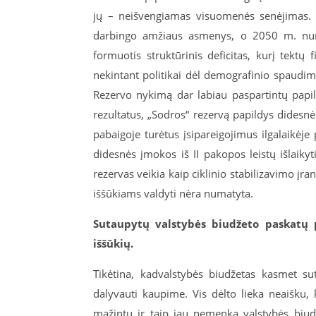
jų – neišvengiamas visuomenės senėjimas.
darbingo amžiaus asmenys, o 2050 m. numa
formuotis struktūrinis deficitas, kurį tektų 
nekintant politikai dėl demografinio spaudim
Rezervo nykimą dar labiau paspartintų papil
rezultatus, „Sodros“ rezervą papildys didesn
pabaigoje turėtus įsipareigojimus ilgalaikėje
didesnės įmokos iš II pakopos leistų išlaik
rezervas veikia kaip ciklinio stabilizavimo įra
iššūkiams valdyti nėra numatyta.
Sutaupytų valstybės biudžeto paskatų p
iššūkių.
Tikėtina, kadvalstybės biudžetas kasmet s
dalyvauti kaupime. Vis dėlto lieka neaišku, 
mažintų ir taip jau nemenką valstybės biudž