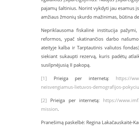
pajamų šaltinius. Norint vykdyti jau esamus įsi
amžiaus žmonių skurdo mažinimas, būtina deri
Nepriklausoma fiskalinė institucija pažymi
reformos, ypač skatinančios darbo našumo
ateityje kalba ir Tarptautinis valiutos fondas
siekiant sukaupti rezervą, kuris padėtų atl
susilpnėjusią II pakopą.
[1]
Prieiga per internetą:
https://ww
neisvengiamus-lietuvos-demografijos-pokyci
[2]
Prieiga per internetą:
https://www.imf
mission
.
Pranešimą paskelbė: Regina Lakačauskaitė-Ka