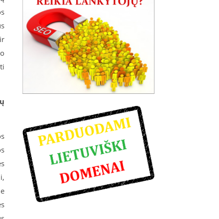
os
us
ir
mo
ti
mų
os
os
ės
i,
ne
ės
us