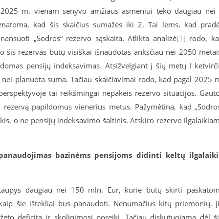
 2025 m. vienam senyvo amžiaus asmeniui teko daugiau nei
toma, kad šis skaičius sumažės iki 2. Tai lems, kad prad
finansuoti „Sodros“ rezervo sąskaita. Atlikta analizė
[1]
rodo, k
o šis rezervas būtų visiškai išnaudotas anksčiau nei 2050 metai
domas pensijų indeksavimas. Atsižvelgiant į šių metų I ketvirč
ė nei planuota suma. Tačiau skaičiavimai rodo, kad pagal 2025 
 perspektyvoje tai reikšmingai nepakeis rezervo situacijos. Gaut
yti rezervą papildomus vienerius metus. Pažymėtina, kad „Sodro
nkis, o ne pensijų indeksavimo šaltinis. Atskiro rezervo ilgalaikia
anaudojimas bazinėms pensijoms didinti keltų ilgalaik
utaupys daugiau nei 150 mln. Eur, kurie būtų skirti paskato
kaip šie ištekliai bus panaudoti. Nenumačius kitų priemonių, j
eto deficitą ir skolinimosi poreikį. Tačiau diskutuojama dėl š