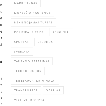
MARKETINGAS
uo
ės
MOKESČIŲ NAUJIENOS
nt
NEKILNOJAMAS TURTAS
nt
nė
POLITIKA IR TEISĖ
RENGINIAI
iš
SPORTAS
STUDIJOS
ai
SVEIKATA
mi
TAUPYMO PATARIMAI
TECHNOLOGIJOS
us
TEISĖSAUGA, KRIMINALAI
er
TRANSPORTAS
VERSLAS
us
ms
VIRTUVĖ, RECEPTAI
iš