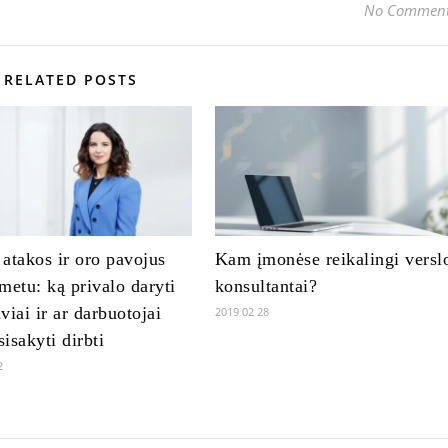
No Commen
RELATED POSTS
atakos ir oro pavojus
Kam įmonėse reikalingi versl
metu: ką privalo daryti
konsultantai?
viai ir ar darbuotojai
2019 02 28
sisakyti dirbti
2