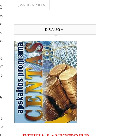
ĮVAIRENYBĖS
 3
ės
ad
DRAUGAI
s.
io
m.
os
s“
ms
ių
ms
ie
ių