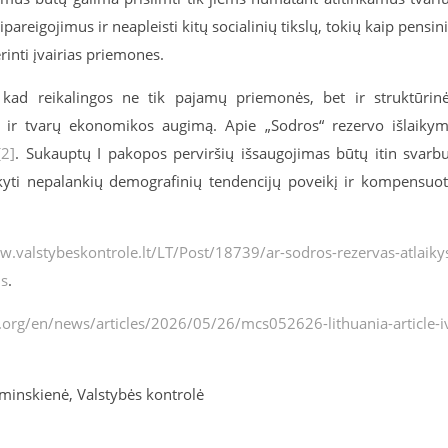
pareigojimus ir neapleisti kitų socialinių tikslų, tokių kaip pensin
nti įvairias priemones.
, kad reikalingos ne tik pajamų priemonės, bet ir struktūrin
 ir tvarų ekonomikos augimą. Apie „Sodros“ rezervo išlaiky
[2]
. Sukauptų I pakopos perviršių išsaugojimas būtų itin svarb
aikyti nepalankių demografinių tendencijų poveikį ir kompensuo
w.valstybeskontrole.lt/LT/Post/18739/ar-sodros-rezervas-atlaiky
us
.
.org/en/news/articles/2026/05/26/mcs052626-lithuania-article-i
minskienė, Valstybės kontrolė