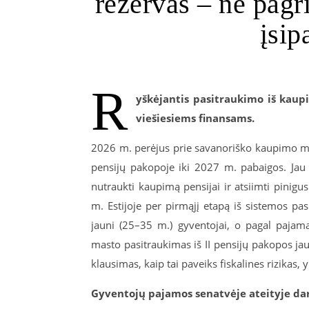
rezervas – ne pagr
įsip
R
yškėjantis pasitraukimo iš kaup
viešiesiems finansams.
2026 m. perėjus prie savanoriško kaupimo mod
pensijų pakopoje iki 2027 m. pabaigos. Jau
nutraukti kaupimą pensijai ir atsiimti pinig
m. Estijoje per pirmąjį etapą iš sistemos pa
jauni (25–35 m.) gyventojai, o pagal pajam
masto pasitraukimas iš II pensijų pakopos jau k
klausimas, kaip tai paveiks fiskalines rizikas
Gyventojų pajamos senatvėje ateityje dar