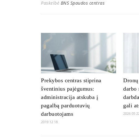
Paskelbė
BNS Spaudos centras
Prekybos centras stiprina
Dronų 
šventinius pajėgumus:
darbo 
administracija atskuba į
darbda
pagalbą parduotuvių
gali at
darbuotojams
2026 05 2
2019 12 18