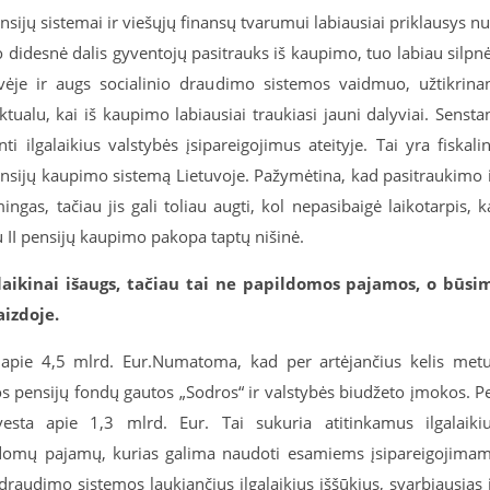
sijų sistemai ir viešųjų finansų tvarumui labiausiai priklausys n
 didesnė dalis gyventojų pasitrauks iš kaupimo, tuo labiau silpn
ėje ir augs socialinio draudimo sistemos vaidmuo, užtikrina
alu, kai iš kaupimo labiausiai traukiasi jauni dalyviai. Sensta
i ilgalaikius valstybės įsipareigojimus ateityje. Tai yra fiskali
ensijų kaupimo sistemą Lietuvoje. Pažymėtina, kad pasitraukimo 
ngas, tačiau jis gali toliau augti, kol nepasibaigė laikotarpis, k
u II pensijų kaupimo pakopa taptų nišinė.
aikinai išaugs, tačiau tai ne papildomos pajamos, o būsi
aizdoje.
 apie 4,5 mlrd. Eur.Numatoma, kad per artėjančius kelis met
os pensijų fondų gautos „Sodros“ ir valstybės biudžeto įmokos. P
esta apie 1,3 mlrd. Eur. Tai sukuria atitinkamus ilgalaiki
pildomų pajamų, kurias galima naudoti esamiems įsipareigojima
io draudimo sistemos laukiančius ilgalaikius iššūkius, svarbiausias 