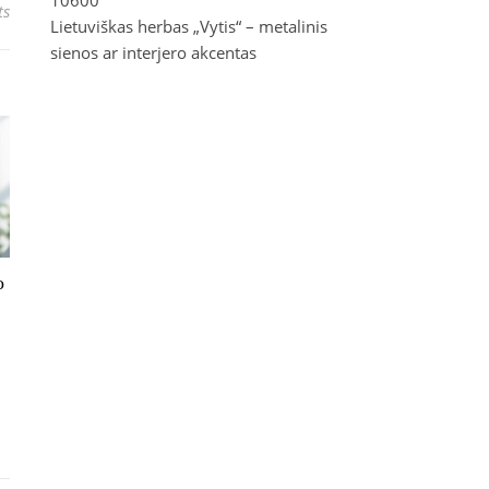
10600
ts
Lietuviškas herbas „Vytis“ – metalinis
sienos ar interjero akcentas
o