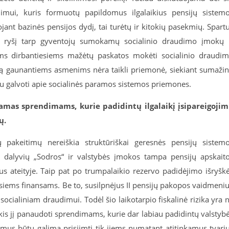
mui, kuris formuotų papildomus ilgalaikius pensijų sistem
jant bazinės pensijos dydį, tai turėtų ir kitokių pasekmių. Spart
ų ryšį tarp gyventojų sumokamų socialinio draudimo įmokų 
ams dirbantiesiems mažėtų paskatos mokėti socialinio draudi
ją gaunantiems asmenims nėra taikli priemonė, siekiant sumažin
u galvoti apie socialinės paramos sistemos priemones.
amas sprendimams, kurie padidintų ilgalaikį įsipareigoji
ų.
ų pakeitimų nereiškia struktūriškai geresnės pensijų sistem
o dalyvių „Sodros“ ir valstybės įmokos tampa pensijų apskait
mus ateityje. Taip pat po trumpalaikio rezervo padidėjimo išryšk
siems finansams. Be to, susilpnėjus II pensijų pakopos vaidmeniu
ocialiniam draudimui. Todėl šio laikotarpio fiskalinė rizika yra 
kis jį panaudoti sprendimams, kurie dar labiau padidintų valstyb
ojimus būtų galima prisiimti tik jiems numatant atitinkamus tvari