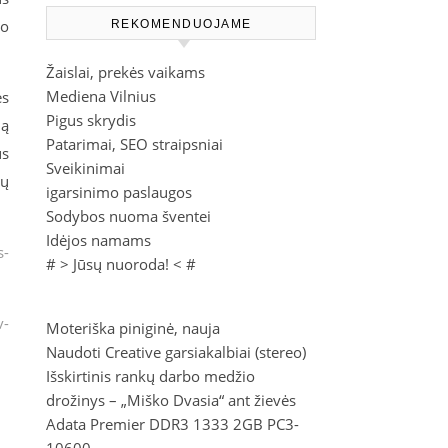
io
REKOMENDUOJAME
Žaislai, prekės vaikams
Mediena Vilnius
ės
Pigus skrydis
mą
Patarimai, SEO straipsniai
us
Sveikinimai
tų
igarsinimo paslaugos
Sodybos nuoma šventei
Idėjos namams
s-
# >
Jūsų nuoroda!
< #
v-
Moteriška piniginė, nauja
Naudoti Creative garsiakalbiai (stereo)
Išskirtinis rankų darbo medžio
drožinys – „Miško Dvasia“ ant žievės
Adata Premier DDR3 1333 2GB PC3-