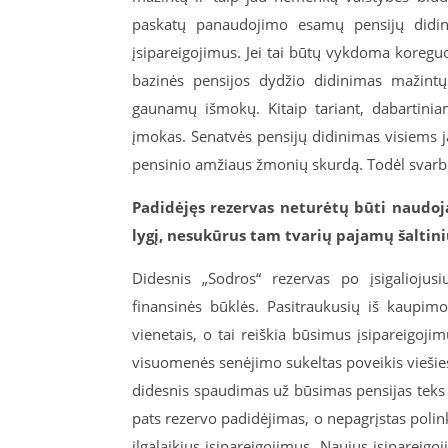
paskatų panaudojimo esamų pensijų didini
įsipareigojimus. Jei tai būtų vykdoma koreguo
bazinės pensijos dydžio didinimas mažint
gaunamų išmokų. Kitaip tariant, dabartini
įmokas. Senatvės pensijų didinimas visiems 
pensinio amžiaus žmonių skurdą. Todėl svarb
Padidėjęs rezervas neturėtų būti naudoj
lygį, nesukūrus tam tvarių pajamų šaltini
Didesnis „Sodros“ rezervas po įsigaliojusi
finansinės būklės. Pasitraukusių iš kaupim
vienetais, o tai reiškia būsimus įsipareigoji
visuomenės senėjimo sukeltas poveikis viešie
didesnis spaudimas už būsimas pensijas teks s
pats rezervo padidėjimas, o nepagrįstas polin
ilgalaikius įsipareigojimus. Naujus įsipareig