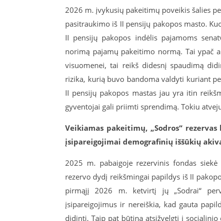
2026 m. įvykusių pakeitimų poveikis šalies pen
pasitraukimo iš II pensijų pakopos masto. Kuo
II pensijų pakopos indėlis pajamoms senatv
norimą pajamų pakeitimo normą. Tai ypač aktu
visuomenei, tai reikš didesnį spaudimą didint
rizika, kurią buvo bandoma valdyti kuriant p
II pensijų pakopos mastas jau yra itin reikšmi
gyventojai gali priimti sprendimą. Tokiu atvej
Veikiamas pakeitimų, „Sodros“ rezervas l
įsipareigojimai demografinių iššūkių akiv
2025 m. pabaigoje rezervinis fondas siekė
rezervo dydį reikšmingai papildys iš II pakop
pirmąjį 2026 m. ketvirtį jų „Sodrai“ perv
įsipareigojimus ir nereiškia, kad gauta pa
didinti. Taip pat būtina atsižvelgti į socialin