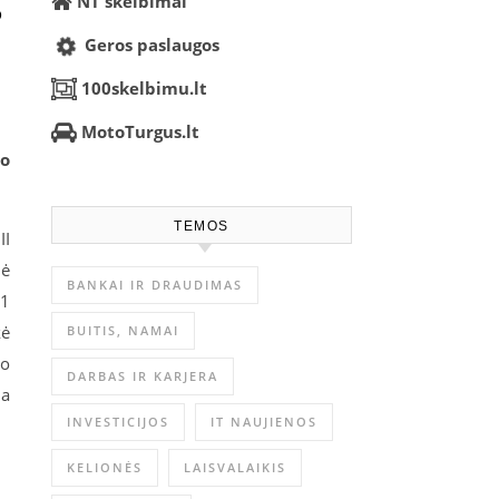
s
NT skelbimai
Geros paslaugos
100skelbimu.lt
MotoTurgus.lt
io
TEMOS
II
dė
BANKAI IR DRAUDIMAS
21
kė
BUITIS, NAMAI
io
DARBAS IR KARJERA
la
INVESTICIJOS
IT NAUJIENOS
KELIONĖS
LAISVALAIKIS