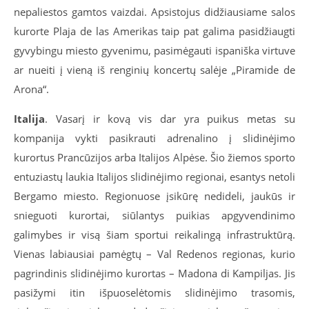
nepaliestos gamtos vaizdai. Apsistojus didžiausiame salos
kurorte Plaja de las Amerikas taip pat galima pasidžiaugti
gyvybingu miesto gyvenimu, pasimėgauti ispaniška virtuve
ar nueiti į vieną iš renginių koncertų salėje „Piramide de
Arona“.
Italija
. Vasarį ir kovą vis dar yra puikus metas su
kompanija vykti pasikrauti adrenalino į slidinėjimo
kurortus Prancūzijos arba Italijos Alpėse. Šio žiemos sporto
entuziastų laukia Italijos slidinėjimo regionai, esantys netoli
Bergamo miesto. Regionuose įsikūrę nedideli, jaukūs ir
snieguoti kurortai, siūlantys puikias apgyvendinimo
galimybes ir visą šiam sportui reikalingą infrastruktūrą.
Vienas labiausiai pamėgtų – Val Redenos regionas, kurio
pagrindinis slidinėjimo kurortas – Madona di Kampiljas. Jis
pasižymi itin išpuoselėtomis slidinėjimo trasomis,