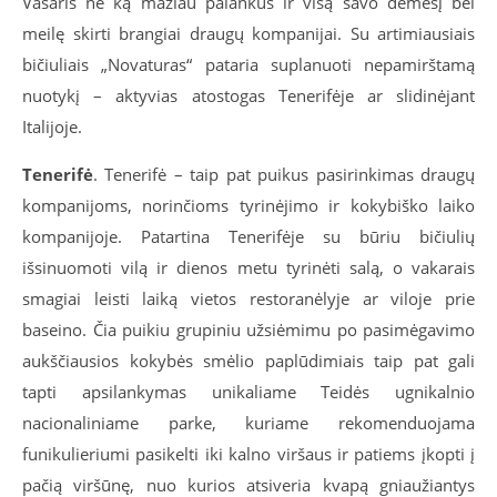
Vasaris ne ką mažiau palankus ir visą savo dėmesį bei
meilę skirti brangiai draugų kompanijai. Su artimiausiais
bičiuliais „Novaturas“ pataria suplanuoti nepamirštamą
nuotykį – aktyvias atostogas Tenerifėje ar slidinėjant
Italijoje.
Tenerifė
. Tenerifė – taip pat puikus pasirinkimas draugų
kompanijoms, norinčioms tyrinėjimo ir kokybiško laiko
kompanijoje. Patartina Tenerifėje su būriu bičiulių
išsinuomoti vilą ir dienos metu tyrinėti salą, o vakarais
smagiai leisti laiką vietos restoranėlyje ar viloje prie
baseino. Čia puikiu grupiniu užsiėmimu po pasimėgavimo
aukščiausios kokybės smėlio paplūdimiais taip pat gali
tapti apsilankymas unikaliame Teidės ugnikalnio
nacionaliniame parke, kuriame rekomenduojama
funikulieriumi pasikelti iki kalno viršaus ir patiems įkopti į
pačią viršūnę, nuo kurios atsiveria kvapą gniaužiantys