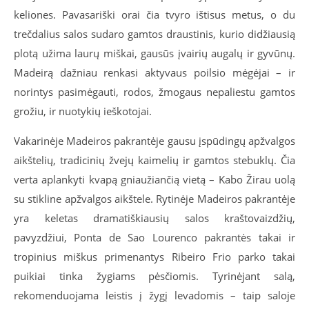
keliones.
Pavasariški orai čia tvyro ištisus metus, o du
trečdalius salos sudaro gamtos draustinis, kurio didžiausią
plotą užima laurų miškai, gausūs įvairių augalų ir gyvūnų.
Madeirą dažniau renkasi aktyvaus poilsio mėgėjai – ir
norintys pasimėgauti, rodos, žmogaus nepaliestu gamtos
grožiu, ir nuotykių ieškotojai.
Vakarinėje Madeiros pakrantėje gausu įspūdingų apžvalgos
aikštelių, tradicinių žvejų kaimelių ir gamtos stebuklų. Čia
verta aplankyti kvapą gniaužiančią vietą – Kabo Žirau uolą
su stikline apžvalgos aikštele. Rytinėje Madeiros pakrantėje
yra keletas dramatiškiausių salos kraštovaizdžių,
pavyzdžiui, Ponta de Sao Lourenco pakrantės takai ir
tropinius miškus primenantys Ribeiro Frio parko takai
puikiai tinka žygiams pėsčiomis. Tyrinėjant salą,
rekomenduojama leistis į žygį levadomis – taip saloje