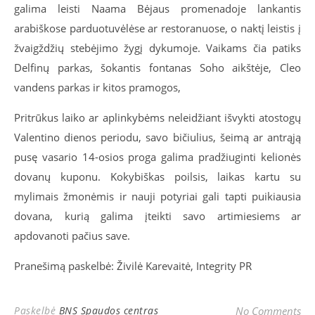
galima leisti Naama Bėjaus promenadoje lankantis
arabiškose parduotuvėlėse ar restoranuose, o naktį leistis į
žvaigždžių stebėjimo žygį dykumoje. Vaikams čia patiks
Delfinų parkas, šokantis fontanas Soho aikštėje, Cleo
vandens parkas ir kitos pramogos,
Pritrūkus laiko ar aplinkybėms neleidžiant išvykti atostogų
Valentino dienos periodu, savo bičiulius, šeimą ar antrąją
pusę vasario 14-osios proga galima pradžiuginti kelionės
dovanų kuponu. Kokybiškas poilsis, laikas kartu su
mylimais žmonėmis ir nauji potyriai gali tapti puikiausia
dovana, kurią galima įteikti savo artimiesiems ar
apdovanoti pačius save.
Pranešimą paskelbė: Živilė Karevaitė, Integrity PR
Paskelbė
BNS Spaudos centras
No Comments