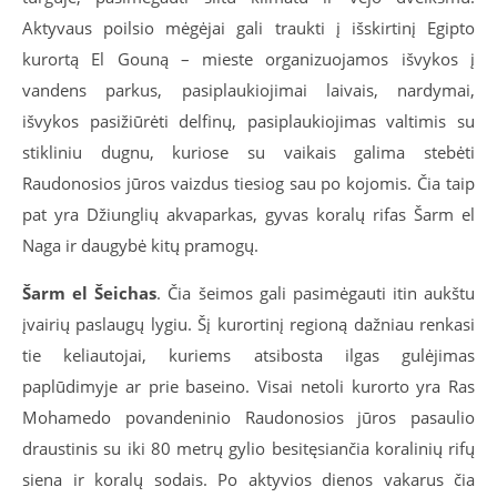
Aktyvaus poilsio mėgėjai gali traukti į išskirtinį Egipto
kurortą El Gouną – mieste organizuojamos išvykos į
vandens parkus, pasiplaukiojimai laivais, nardymai,
išvykos pasižiūrėti delfinų, pasiplaukiojimas valtimis su
stikliniu dugnu, kuriose su vaikais galima stebėti
Raudonosios jūros vaizdus tiesiog sau po kojomis. Čia taip
pat yra Džiunglių akvaparkas, gyvas koralų rifas Šarm el
Naga ir daugybė kitų pramogų.
Šarm el Šeichas
. Čia šeimos gali pasimėgauti itin aukštu
įvairių paslaugų lygiu. Šį kurortinį regioną dažniau renkasi
tie keliautojai, kuriems atsibosta ilgas gulėjimas
paplūdimyje ar prie baseino. Visai netoli kurorto yra Ras
Mohamedo povandeninio Raudonosios jūros pasaulio
draustinis su iki 80 metrų gylio besitęsiančia koralinių rifų
siena ir koralų sodais. Po aktyvios dienos vakarus čia