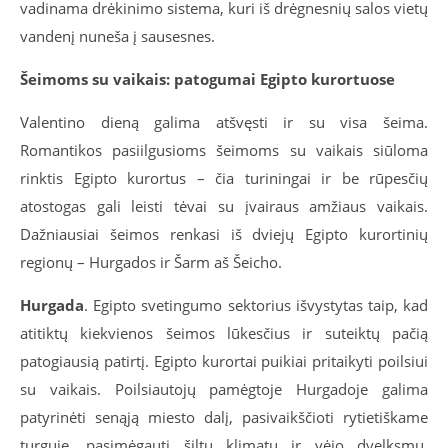
vadinama drėkinimo sistema, kuri iš drėgnesnių salos vietų
vandenį nuneša į sausesnes.
Šeimoms su vaikais: patogumai Egipto kurortuose
Valentino dieną galima atšvęsti ir su visa šeima.
Romantikos pasiilgusioms šeimoms su vaikais siūloma
rinktis Egipto kurortus – čia turiningai ir be rūpesčių
atostogas gali leisti tėvai su įvairaus amžiaus vaikais.
Dažniausiai šeimos renkasi iš dviejų Egipto kurortinių
regionų – Hurgados ir Šarm aš Šeicho.
Hurgada
. Egipto svetingumo sektorius išvystytas taip, kad
atitiktų kiekvienos šeimos lūkesčius ir suteiktų pačią
patogiausią patirtį. Egipto kurortai puikiai pritaikyti poilsiui
su vaikais. Poilsiautojų pamėgtoje Hurgadoje galima
patyrinėti senąją miesto dalį, pasivaikščioti rytietiškame
turguje, pasimėgauti šiltu klimatu ir vėjo dvelksmu.