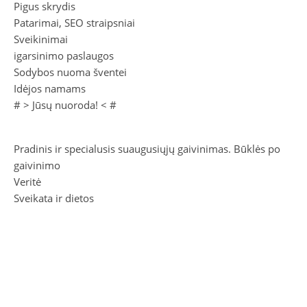
Pigus skrydis
Patarimai, SEO straipsniai
Sveikinimai
igarsinimo paslaugos
Sodybos nuoma šventei
Idėjos namams
# >
Jūsų nuoroda!
< #
Pradinis ir specialusis suaugusiųjų gaivinimas. Būklės po
gaivinimo
Veritė
Sveikata ir dietos
Pažinkime agresiją žaisdami
CSIRO bendroji geros savijautos dieta