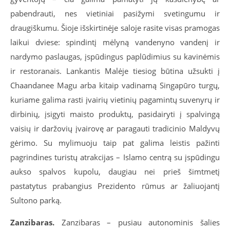
pabendrauti, nes vietiniai pasižymi svetingumu ir
draugiškumu. Šioje išskirtinėje saloje rasite visas pramogas
laikui dviese: spindintį mėlyną vandenyno vandenį ir
nardymo paslaugas, įspūdingus paplūdimius su kavinėmis
ir restoranais. Lankantis Malėje tiesiog būtina užsukti į
Chaandanee Magu arba kitaip vadinamą Singapūro turgų,
kuriame galima rasti įvairių vietinių pagamintų suvenyrų ir
dirbinių, įsigyti maisto produktų, pasidairyti į spalvingą
vaisių ir daržovių įvairovę ar paragauti tradicinio Maldyvų
gėrimo. Su mylimuoju taip pat galima leistis pažinti
pagrindines turistų atrakcijas – Islamo centrą su įspūdingu
aukso spalvos kupolu, daugiau nei prieš šimtmetį
pastatytus prabangius Prezidento rūmus ar žaliuojantį
Sultono parką.
Zanzibaras.
Zanzibaras – pusiau autonominis šalies