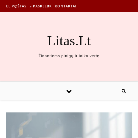
EL.P@ŠTAS
» PASKELBK
KONTAKTAI
Litas.Lt
Žinantiems pinigų ir laiko vertę