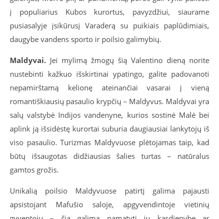
į populiarius Kubos kurortus, pavyzdžiui, siaurame
pusiasalyje įsikūrusį Varaderą su puikiais paplūdimiais,
daugybe vandens sporto ir poilsio galimybių.
Maldyvai.
Jei mylimą žmogų šią Valentino dieną norite
nustebinti kažkuo išskirtinai ypatingo, galite padovanoti
nepamirštamą kelionę ateinančiai vasarai į vieną
romantiškiausių pasaulio krypčių – Maldyvus. Maldyvai yra
salų valstybė Indijos vandenyne, kurios sostinė Malė bei
aplink ją išsidėstę kurortai suburia daugiausiai lankytojų iš
viso pasaulio. Turizmas Maldyvuose plėtojamas taip, kad
būtų išsaugotas didžiausias šalies turtas – natūralus
gamtos grožis.
Unikalią poilsio Maldyvuose patirtį galima pajausti
apsistojant Mafušio saloje, apgyvendintoje vietinių
gyventojų – čia galima pamatyti jų kasdienybę ar