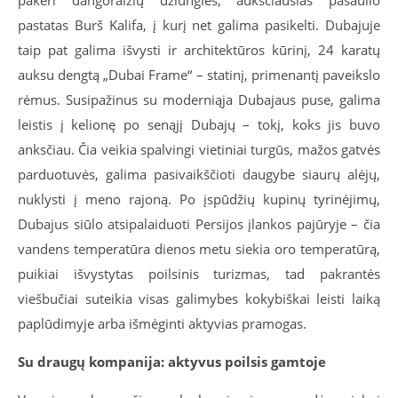
pakeri dangoraižių džiunglės, aukščiausias pasaulio
pastatas Burš Kalifa, į kurį net galima pasikelti. Dubajuje
taip pat galima išvysti ir architektūros kūrinį, 24 karatų
auksu dengtą „Dubai Frame“ – statinį, primenantį paveikslo
rėmus. Susipažinus su moderniąja Dubajaus puse, galima
leistis į kelionę po senąjį Dubajų – tokį, koks jis buvo
anksčiau. Čia veikia spalvingi vietiniai turgūs, mažos gatvės
parduotuvės, galima pasivaikščioti daugybe siaurų alėjų,
nuklysti į meno rajoną. Po įspūdžių kupinų tyrinėjimų,
Dubajus siūlo atsipalaiduoti Persijos įlankos pajūryje – čia
vandens temperatūra dienos metu siekia oro temperatūrą,
puikiai išvystytas poilsinis turizmas, tad pakrantės
viešbučiai suteikia visas galimybes kokybiškai leisti laiką
paplūdimyje arba išmėginti aktyvias pramogas.
Su draugų kompanija: aktyvus poilsis gamtoje