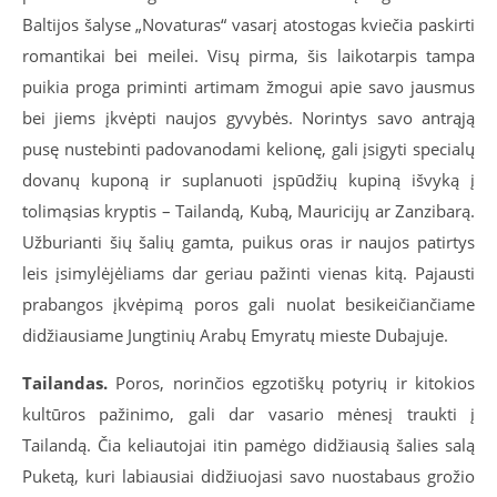
Baltijos šalyse „Novaturas“ vasarį atostogas kviečia paskirti
romantikai bei meilei. Visų pirma, šis laikotarpis tampa
puikia proga priminti artimam žmogui apie savo jausmus
bei jiems įkvėpti naujos gyvybės. Norintys savo antrąją
pusę nustebinti padovanodami kelionę, gali įsigyti specialų
dovanų kuponą ir suplanuoti įspūdžių kupiną išvyką į
tolimąsias kryptis – Tailandą, Kubą, Mauricijų ar Zanzibarą.
Užburianti šių šalių gamta, puikus oras ir naujos patirtys
leis įsimylėjėliams dar geriau pažinti vienas kitą. Pajausti
prabangos įkvėpimą poros gali nuolat besikeičiančiame
didžiausiame Jungtinių Arabų Emyratų mieste Dubajuje.
Tailandas.
Poros, norinčios egzotiškų potyrių ir kitokios
kultūros pažinimo, gali dar vasario mėnesį traukti į
Tailandą. Čia keliautojai itin pamėgo didžiausią šalies salą
Puketą, kuri labiausiai didžiuojasi savo nuostabaus grožio