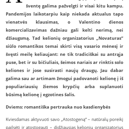
šventę galima pažvelgti ir visai kitu kampu.
Pandemijos laikotarpiu kaip niekada aktualus tapo
vienatvės klausimas, o Valentino dienos
komercializavimas dažniau gali kelti nerimą, nei
džiaugsmą. Tad kelionių organizatorius „Novaturas“
siūlo romantikos temai skirti visą vasario mėnesį ir
švęsti meilę keliaujant: ne tik tradiciškai su antrąja
puse, bet ir su bičiuliais, šeimos nariais ar rinktis solo
keliones ir jose susirasti naujų draugų. Jau dabar
galima sau ar artimam žmogui padovanoti kelionę į iš
populiariausių žiemos krypčių arba suplanuoti
būsimą kelionę į egzotines šalis.
Dviems: romantiška pertrauka nuo kasdienybės
Kviesdamas aktyvuoti savo „Atostogeną“ – natūralų poreikį
pailsėti ir atostogauti – didžiausias kelionių organizatorius