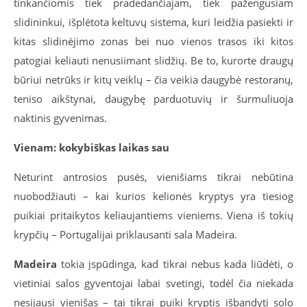
tinkančiomis tiek pradedančiajam, tiek pažengusiam
slidininkui, išplėtota keltuvų sistema, kuri leidžia pasiekti ir
kitas slidinėjimo zonas bei nuo vienos trasos iki kitos
patogiai keliauti nenusiimant slidžių. Be to, kurorte draugų
būriui netrūks ir kitų veiklų – čia veikia daugybė restoranų,
teniso aikštynai, daugybę parduotuvių ir šurmuliuoja
naktinis gyvenimas.
Vienam: kokybiškas laikas sau
Neturint antrosios pusės, vienišiams tikrai nebūtina
nuobodžiauti – kai kurios kelionės kryptys yra tiesiog
puikiai pritaikytos keliaujantiems vieniems. Viena iš tokių
krypčių – Portugalijai priklausanti sala Madeira.
Madeira
tokia įspūdinga, kad tikrai nebus kada liūdėti, o
vietiniai salos gyventojai labai svetingi, todėl čia niekada
nesijausi vienišas – tai tikrai puiki kryptis išbandyti solo