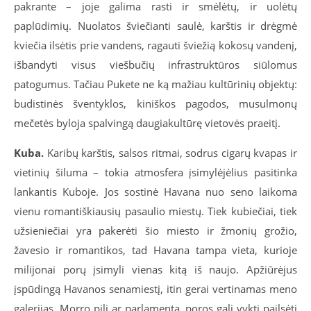
pakrante – joje galima rasti ir smėlėtų, ir uolėtų
paplūdimių. Nuolatos šviečianti saulė, karštis ir drėgmė
kviečia ilsėtis prie vandens, ragauti šviežią kokosų vandenį,
išbandyti visus viešbučių infrastruktūros siūlomus
patogumus. Tačiau Pukete ne ką mažiau kultūrinių objektų:
budistinės šventyklos, kiniškos pagodos, musulmonų
mečetės byloja spalvingą daugiakultūrę vietovės praeitį.
Kuba.
Karibų karštis, salsos ritmai, sodrus cigarų kvapas ir
vietinių šiluma – tokia atmosfera įsimylėjėlius pasitinka
lankantis Kuboje. Jos sostinė Havana nuo seno laikoma
vienu romantiškiausių pasaulio miestų. Tiek kubiečiai, tiek
užsieniečiai yra pakerėti šio miesto ir žmonių grožio,
žavesio ir romantikos, tad Havana tampa vieta, kurioje
milijonai porų įsimyli vienas kitą iš naujo. Apžiūrėjus
įspūdingą Havanos senamiestį, itin gerai vertinamas meno
galerijas, Morro pilį ar parlamentą, poros gali vykti pailsėti