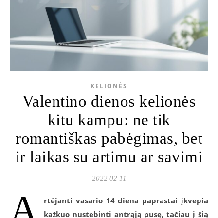
KELIONĖS
Valentino dienos kelionės
kitu kampu: ne tik
romantiškas pabėgimas, bet
ir laikas su artimu ar savimi
2022 02 11
A
rtėjanti vasario 14 diena paprastai įkvepia
kažkuo nustebinti antrąją pusę, tačiau į šią