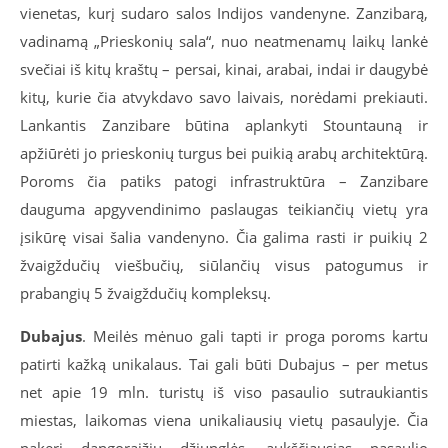
vienetas, kurį sudaro salos Indijos vandenyne. Zanzibarą,
vadinamą „Prieskonių sala“, nuo neatmenamų laikų lankė
svečiai iš kitų kraštų – persai, kinai, arabai, indai ir daugybė
kitų, kurie čia atvykdavo savo laivais, norėdami prekiauti.
Lankantis Zanzibare būtina aplankyti Stountauną ir
apžiūrėti jo prieskonių turgus bei puikią arabų architektūrą.
Poroms čia patiks patogi infrastruktūra – Zanzibare
dauguma apgyvendinimo paslaugas teikiančių vietų yra
įsikūrę visai šalia vandenyno. Čia galima rasti ir puikių 2
žvaigždučių viešbučių, siūlančių visus patogumus ir
prabangių 5 žvaigždučių kompleksų.
Dubajus
. Meilės mėnuo gali tapti ir proga poroms kartu
patirti kažką unikalaus. Tai gali būti Dubajus – per metus
net apie 19 mln. turistų iš viso pasaulio sutraukiantis
miestas, laikomas viena unikaliausių vietų pasaulyje. Čia