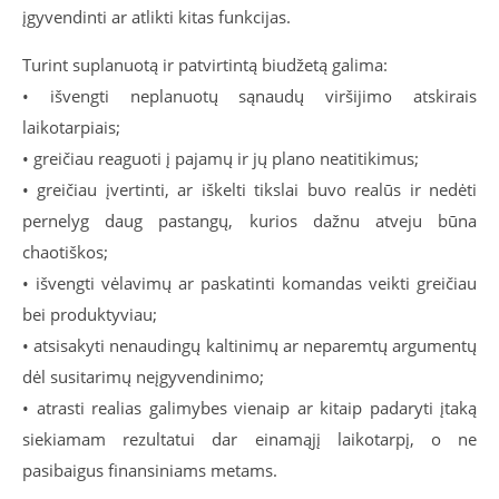
įgyvendinti ar atlikti kitas funkcijas.
Turint suplanuotą ir patvirtintą biudžetą galima:
• išvengti neplanuotų sąnaudų viršijimo atskirais
laikotarpiais;
• greičiau reaguoti į pajamų ir jų plano neatitikimus;
• greičiau įvertinti, ar iškelti tikslai buvo realūs ir nedėti
pernelyg daug pastangų, kurios dažnu atveju būna
chaotiškos;
• išvengti vėlavimų ar paskatinti komandas veikti greičiau
bei produktyviau;
• atsisakyti nenaudingų kaltinimų ar neparemtų argumentų
dėl susitarimų neįgyvendinimo;
• atrasti realias galimybes vienaip ar kitaip padaryti įtaką
siekiamam rezultatui dar einamąjį laikotarpį, o ne
pasibaigus finansiniams metams.