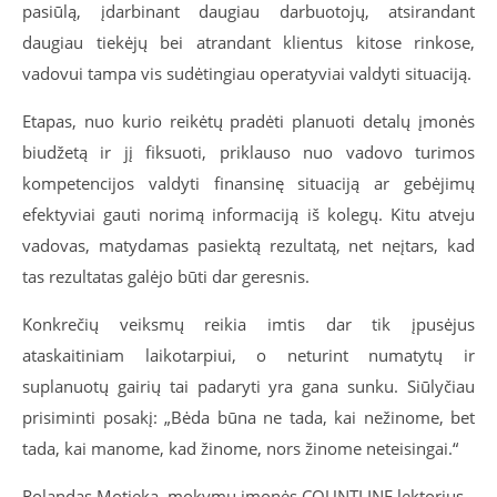
pasiūlą, įdarbinant daugiau darbuotojų, atsirandant
daugiau tiekėjų bei atrandant klientus kitose rinkose,
vadovui tampa vis sudėtingiau operatyviai valdyti situaciją.
Etapas, nuo kurio reikėtų pradėti planuoti detalų įmonės
biudžetą ir jį fiksuoti, priklauso nuo vadovo turimos
kompetencijos valdyti finansinę situaciją ar gebėjimų
efektyviai gauti norimą informaciją iš kolegų. Kitu atveju
vadovas, matydamas pasiektą rezultatą, net neįtars, kad
tas rezultatas galėjo būti dar geresnis.
Konkrečių veiksmų reikia imtis dar tik įpusėjus
ataskaitiniam laikotarpiui, o neturint numatytų ir
suplanuotų gairių tai padaryti yra gana sunku. Siūlyčiau
prisiminti posakį: „Bėda būna ne tada, kai nežinome, bet
tada, kai manome, kad žinome, nors žinome neteisingai.“
Rolandas Motieka, mokymų įmonės COUNTLINE lektorius