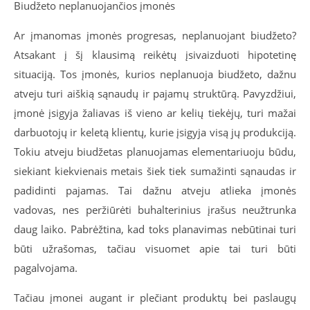
Biudžeto neplanuojančios įmonės
Ar įmanomas įmonės progresas, neplanuojant biudžeto?
Atsakant į šį klausimą reikėtų įsivaizduoti hipotetinę
situaciją. Tos įmonės, kurios neplanuoja biudžeto, dažnu
atveju turi aiškią sąnaudų ir pajamų struktūrą. Pavyzdžiui,
įmonė įsigyja žaliavas iš vieno ar kelių tiekėjų, turi mažai
darbuotojų ir keletą klientų, kurie įsigyja visą jų produkciją.
Tokiu atveju biudžetas planuojamas elementariuoju būdu,
siekiant kiekvienais metais šiek tiek sumažinti sąnaudas ir
padidinti pajamas. Tai dažnu atveju atlieka įmonės
vadovas, nes peržiūrėti buhalterinius įrašus neužtrunka
daug laiko. Pabrėžtina, kad toks planavimas nebūtinai turi
būti užrašomas, tačiau visuomet apie tai turi būti
pagalvojama.
Tačiau įmonei augant ir plečiant produktų bei paslaugų