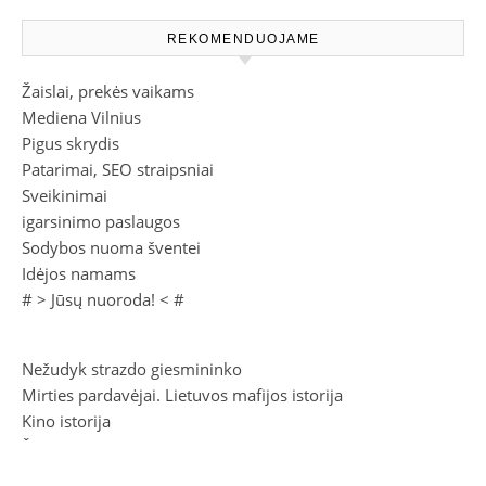
REKOMENDUOJAME
Žaislai, prekės vaikams
Mediena Vilnius
Pigus skrydis
Patarimai, SEO straipsniai
Sveikinimai
igarsinimo paslaugos
Sodybos nuoma šventei
Idėjos namams
# >
Jūsų nuoroda!
< #
Nežudyk strazdo giesmininko
Mirties pardavėjai. Lietuvos mafijos istorija
Kino istorija
Šeši įtariamieji
Laiko linija