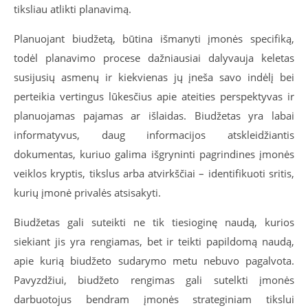
tiksliau atlikti planavimą.
Planuojant biudžetą, būtina išmanyti įmonės specifiką,
todėl planavimo procese dažniausiai dalyvauja keletas
susijusių asmenų ir kiekvienas jų įneša savo indėlį bei
perteikia vertingus lūkesčius apie ateities perspektyvas ir
planuojamas pajamas ar išlaidas. Biudžetas yra labai
informatyvus, daug informacijos atskleidžiantis
dokumentas, kuriuo galima išgryninti pagrindines įmonės
veiklos kryptis, tikslus arba atvirkščiai – identifikuoti sritis,
kurių įmonė privalės atsisakyti.
Biudžetas gali suteikti ne tik tiesioginę naudą, kurios
siekiant jis yra rengiamas, bet ir teikti papildomą naudą,
apie kurią biudžeto sudarymo metu nebuvo pagalvota.
Pavyzdžiui, biudžeto rengimas gali sutelkti įmonės
darbuotojus bendram įmonės strateginiam tikslui