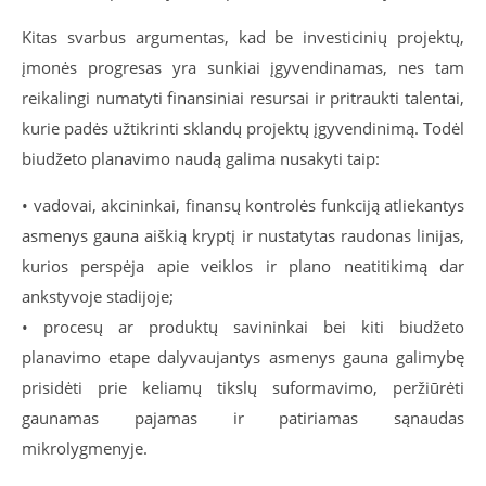
Kitas svarbus argumentas, kad be investicinių projektų,
įmonės progresas yra sunkiai įgyvendinamas, nes tam
reikalingi numatyti finansiniai resursai ir pritraukti talentai,
kurie padės užtikrinti sklandų projektų įgyvendinimą. Todėl
biudžeto planavimo naudą galima nusakyti taip:
• vadovai, akcininkai, finansų kontrolės funkciją atliekantys
asmenys gauna aiškią kryptį ir nustatytas raudonas linijas,
kurios perspėja apie veiklos ir plano neatitikimą dar
ankstyvoje stadijoje;
• procesų ar produktų savininkai bei kiti biudžeto
planavimo etape dalyvaujantys asmenys gauna galimybę
prisidėti prie keliamų tikslų suformavimo, peržiūrėti
gaunamas pajamas ir patiriamas sąnaudas
mikrolygmenyje.