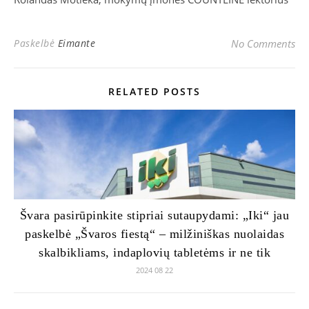
Paskelbė
Eimante
No Comments
RELATED POSTS
Švara pasirūpinkite stipriai sutaupydami: „Iki“ jau
paskelbė „Švaros fiestą“ – milžiniškas nuolaidas
skalbikliams, indaplovių tabletėms ir ne tik
2024 08 22