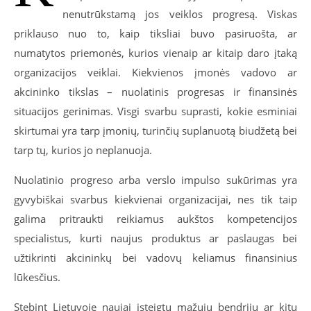
nenutrūkstamą jos veiklos progresą. Viskas
priklauso nuo to, kaip tiksliai buvo pasiruošta, ar
numatytos priemonės, kurios vienaip ar kitaip daro įtaką
organizacijos veiklai. Kiekvienos įmonės vadovo ar
akcininko tikslas – nuolatinis progresas ir finansinės
situacijos gerinimas. Visgi svarbu suprasti, kokie esminiai
skirtumai yra tarp įmonių, turinčių suplanuotą biudžetą bei
tarp tų, kurios jo neplanuoja.
Nuolatinio progreso arba verslo impulso sukūrimas yra
gyvybiškai svarbus kiekvienai organizacijai, nes tik taip
galima pritraukti reikiamus aukštos kompetencijos
specialistus, kurti naujus produktus ar paslaugas bei
užtikrinti akcininkų bei vadovų keliamus finansinius
lūkesčius.
Stebint Lietuvoje naujai įsteigtų mažųjų bendrijų ar kitų