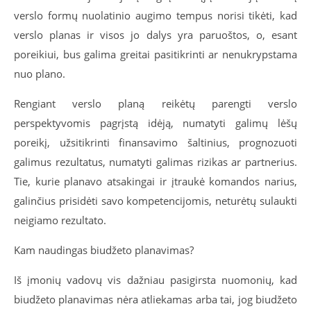
verslo formų nuolatinio augimo tempus norisi tikėti, kad
verslo planas ir visos jo dalys yra paruoštos, o, esant
poreikiui, bus galima greitai pasitikrinti ar nenukrypstama
nuo plano.
Rengiant verslo planą reikėtų parengti verslo
perspektyvomis pagrįstą idėją, numatyti galimų lėšų
poreikį, užsitikrinti finansavimo šaltinius, prognozuoti
galimus rezultatus, numatyti galimas rizikas ar partnerius.
Tie, kurie planavo atsakingai ir įtraukė komandos narius,
galinčius prisidėti savo kompetencijomis, neturėtų sulaukti
neigiamo rezultato.
Kam naudingas biudžeto planavimas?
Iš įmonių vadovų vis dažniau pasigirsta nuomonių, kad
biudžeto planavimas nėra atliekamas arba tai, jog biudžeto