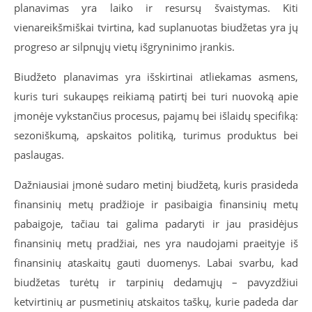
planavimas yra laiko ir resursų švaistymas. Kiti
vienareikšmiškai tvirtina, kad suplanuotas biudžetas yra jų
progreso ar silpnųjų vietų išgryninimo įrankis.
Biudžeto planavimas yra išskirtinai atliekamas asmens,
kuris turi sukaupęs reikiamą patirtį bei turi nuovoką apie
įmonėje vykstančius procesus, pajamų bei išlaidų specifiką:
sezoniškumą, apskaitos politiką, turimus produktus bei
paslaugas.
Dažniausiai įmonė sudaro metinį biudžetą, kuris prasideda
finansinių metų pradžioje ir pasibaigia finansinių metų
pabaigoje, tačiau tai galima padaryti ir jau prasidėjus
finansinių metų pradžiai, nes yra naudojami praeityje iš
finansinių ataskaitų gauti duomenys. Labai svarbu, kad
biudžetas turėtų ir tarpinių dedamųjų – pavyzdžiui
ketvirtinių ar pusmetinių atskaitos taškų, kurie padeda dar