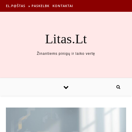
EL.P@ŠTAS
» PASKELBK
KONTAKTAI
Litas.Lt
Žinantiems pinigų ir laiko vertę