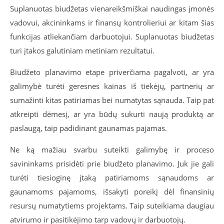
Suplanuotas biudžetas vienareikšmiškai naudingas įmonės
vadovui, akcininkams ir finansų kontrolieriui ar kitam šias
funkcijas atliekančiam darbuotojui. Suplanuotas biudžetas
turi įtakos galutiniam metiniam rezultatui.
Biudžeto planavimo etape priverčiama pagalvoti, ar yra
galimybė turėti geresnes kainas iš tiekėjų, partnerių ar
sumažinti kitas patiriamas bei numatytas sąnauda. Taip pat
atkreipti dėmesį, ar yra būdų sukurti naują produktą ar
paslaugą, taip padidinant gaunamas pajamas.
Ne ką mažiau svarbu suteikti galimybę ir proceso
savininkams prisidėti prie biudžeto planavimo. Juk jie gali
turėti tiesioginę įtaką patiriamoms sąnaudoms ar
gaunamoms pajamoms, išsakyti poreikį dėl finansinių
resursų numatytiems projektams. Taip suteikiama daugiau
atvirumo ir pasitikėjimo tarp vadovų ir darbuotojų.