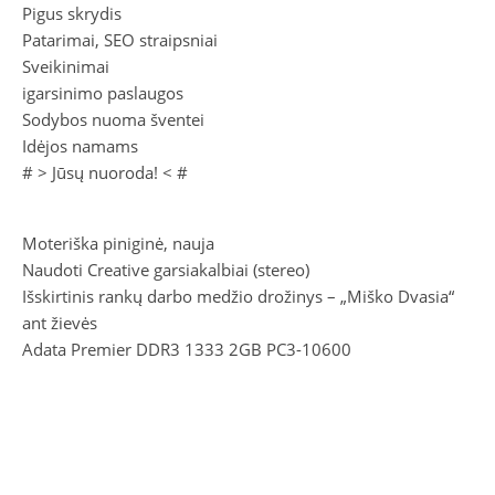
Pigus skrydis
Patarimai, SEO straipsniai
Sveikinimai
igarsinimo paslaugos
Sodybos nuoma šventei
Idėjos namams
# >
Jūsų nuoroda!
< #
Moteriška piniginė, nauja
Naudoti Creative garsiakalbiai (stereo)
Išskirtinis rankų darbo medžio drožinys – „Miško Dvasia“
ant žievės
Adata Premier DDR3 1333 2GB PC3-10600
Lietuviškas herbas „Vytis“ – metalinis sienos ar interjero
akcentas