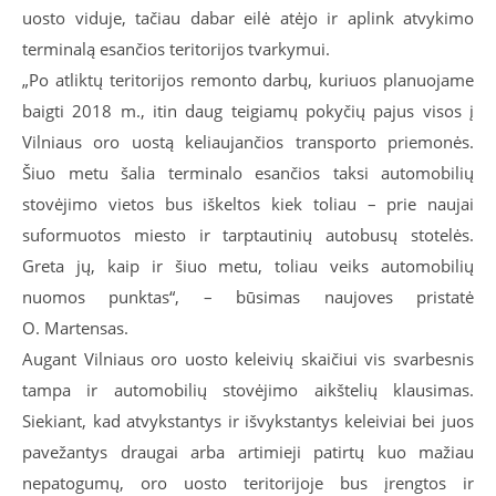
uosto viduje, tačiau dabar eilė atėjo ir aplink atvykimo
terminalą esančios teritorijos tvarkymui.
„Po atliktų teritorijos remonto darbų, kuriuos planuojame
baigti 2018 m., itin daug teigiamų pokyčių pajus visos į
Vilniaus oro uostą keliaujančios transporto priemonės.
Šiuo metu šalia terminalo esančios taksi automobilių
stovėjimo vietos bus iškeltos kiek toliau – prie naujai
suformuotos miesto ir tarptautinių autobusų stotelės.
Greta jų, kaip ir šiuo metu, toliau veiks automobilių
nuomos punktas“, – būsimas naujoves pristatė
O. Martensas.
Augant Vilniaus oro uosto keleivių skaičiui vis svarbesnis
tampa ir automobilių stovėjimo aikštelių klausimas.
Siekiant, kad atvykstantys ir išvykstantys keleiviai bei juos
pavežantys draugai arba artimieji patirtų kuo mažiau
nepatogumų, oro uosto teritorijoje bus įrengtos ir