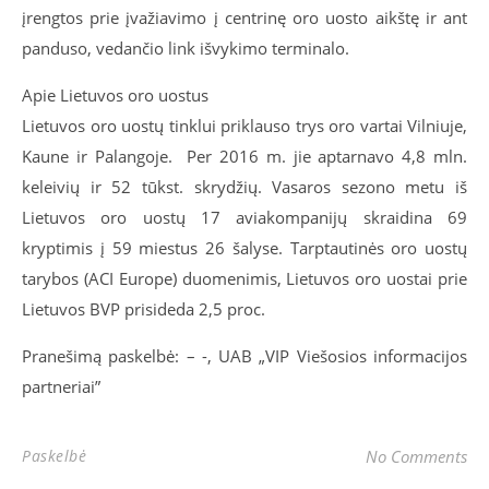
įrengtos prie įvažiavimo į centrinę oro uosto aikštę ir ant
panduso, vedančio link išvykimo terminalo.
Apie Lietuvos oro uostus
Lietuvos oro uostų tinklui priklauso trys oro vartai Vilniuje,
Kaune ir Palangoje. Per 2016 m. jie aptarnavo 4,8 mln.
keleivių ir 52 tūkst. skrydžių. Vasaros sezono metu iš
Lietuvos oro uostų 17 aviakompanijų skraidina 69
kryptimis į 59 miestus 26 šalyse. Tarptautinės oro uostų
tarybos (ACI Europe) duomenimis, Lietuvos oro uostai prie
Lietuvos BVP prisideda 2,5 proc.
Pranešimą paskelbė: – -, UAB „VIP Viešosios informacijos
partneriai”
Paskelbė
No Comments