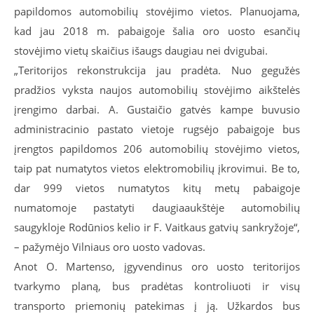
papildomos automobilių stovėjimo vietos. Planuojama,
kad jau 2018 m. pabaigoje šalia oro uosto esančių
stovėjimo vietų skaičius išaugs daugiau nei dvigubai.
„Teritorijos rekonstrukcija jau pradėta. Nuo gegužės
pradžios vyksta naujos automobilių stovėjimo aikštelės
įrengimo darbai. A. Gustaičio gatvės kampe buvusio
administracinio pastato vietoje rugsėjo pabaigoje bus
įrengtos papildomos 206 automobilių stovėjimo vietos,
taip pat numatytos vietos elektromobilių įkrovimui. Be to,
dar 999 vietos numatytos kitų metų pabaigoje
numatomoje pastatyti daugiaaukštėje automobilių
saugykloje Rodūnios kelio ir F. Vaitkaus gatvių sankryžoje“,
– pažymėjo Vilniaus oro uosto vadovas.
Anot O. Martenso, įgyvendinus oro uosto teritorijos
tvarkymo planą, bus pradėtas kontroliuoti ir visų
transporto priemonių patekimas į ją. Užkardos bus