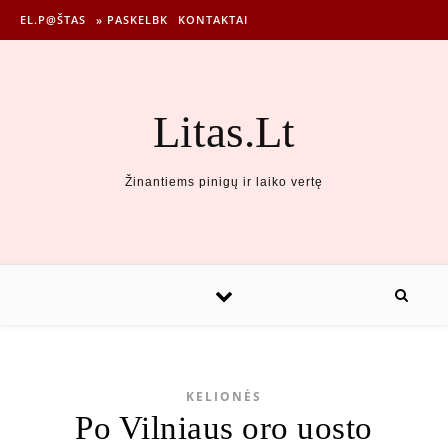
EL.P@ŠTAS
» PASKELBK
KONTAKTAI
Litas.Lt
Žinantiems pinigų ir laiko vertę
KELIONĖS
Po Vilniaus oro uosto