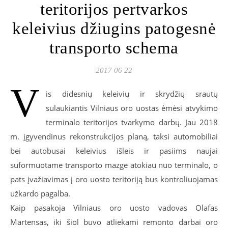
teritorijos pertvarkos
keleivius džiugins patogesnė
transporto schema
2017 06 22
V
is didesnių keleivių ir skrydžių srautų
sulaukiantis Vilniaus oro uostas ėmėsi atvykimo
terminalo teritorijos tvarkymo darbų. Jau 2018
m. įgyvendinus rekonstrukcijos planą, taksi automobiliai
bei autobusai keleivius išleis ir pasiims naujai
suformuotame transporto mazge atokiau nuo terminalo, o
pats įvažiavimas į oro uosto teritoriją bus kontroliuojamas
užkardo pagalba.
Kaip pasakoja Vilniaus oro uosto vadovas Olafas
Martensas, iki šiol buvo atliekami remonto darbai oro