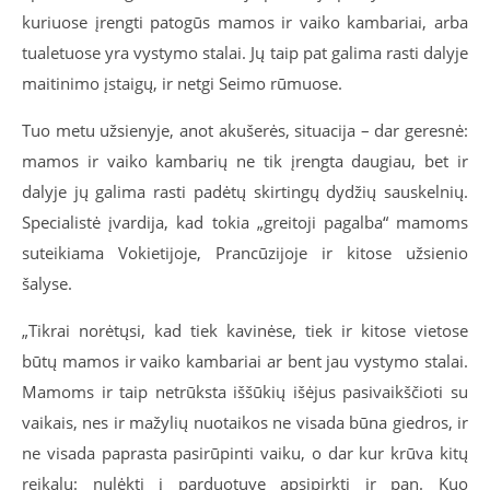
kuriuose įrengti patogūs mamos ir vaiko kambariai, arba
tualetuose yra vystymo stalai. Jų taip pat galima rasti dalyje
maitinimo įstaigų, ir netgi Seimo rūmuose.
Tuo metu užsienyje, anot akušerės, situacija – dar geresnė:
mamos ir vaiko kambarių ne tik įrengta daugiau, bet ir
dalyje jų galima rasti padėtų skirtingų dydžių sauskelnių.
Specialistė įvardija, kad tokia „greitoji pagalba“ mamoms
suteikiama Vokietijoje, Prancūzijoje ir kitose užsienio
šalyse.
„Tikrai norėtųsi, kad tiek kavinėse, tiek ir kitose vietose
būtų mamos ir vaiko kambariai ar bent jau vystymo stalai.
Mamoms ir taip netrūksta iššūkių išėjus pasivaikščioti su
vaikais, nes ir mažylių nuotaikos ne visada būna giedros, ir
ne visada paprasta pasirūpinti vaiku, o dar kur krūva kitų
reikalų: nulėkti į parduotuvę apsipirkti ir pan. Kuo