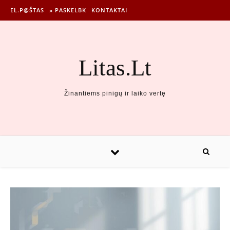
EL.P@ŠTAS
» PASKELBK
KONTAKTAI
Litas.Lt
Žinantiems pinigų ir laiko vertę