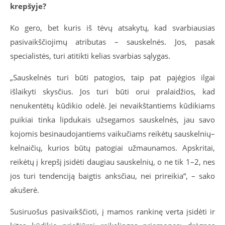
krepšyje?
Ko gero, bet kuris iš tėvų atsakytų, kad svarbiausias
pasivaikščiojimų atributas – sauskelnės. Jos, pasak
specialistės, turi atitikti kelias svarbias sąlygas.
„Sauskelnės turi būti patogios, taip pat pajėgios ilgai
išlaikyti skysčius. Jos turi būti orui pralaidžios, kad
nenukentėtų kūdikio odelė. Jei nevaikštantiems kūdikiams
puikiai tinka lipdukais užsegamos sauskelnės, jau savo
kojomis besinaudojantiems vaikučiams reikėtų sauskelnių–
kelnaičių, kurios būtų patogiai užmaunamos. Apskritai,
reikėtų į krepšį įsidėti daugiau sauskelnių, o ne tik 1–2, nes
jos turi tendenciją baigtis anksčiau, nei prireikia“, – sako
akušerė.
Susiruošus pasivaikščioti, į mamos rankinę verta įsidėti ir