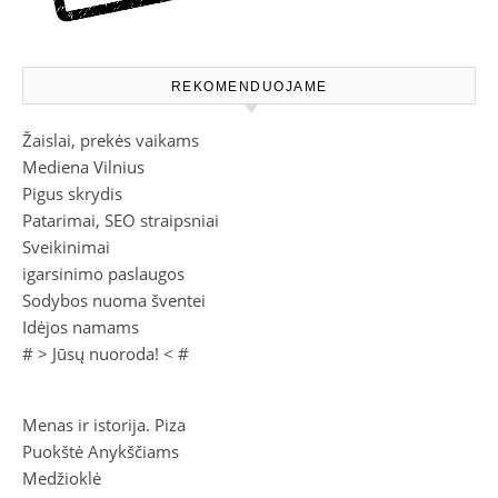
REKOMENDUOJAME
Žaislai, prekės vaikams
Mediena Vilnius
Pigus skrydis
Patarimai, SEO straipsniai
Sveikinimai
igarsinimo paslaugos
Sodybos nuoma šventei
Idėjos namams
# >
Jūsų nuoroda!
< #
Menas ir istorija. Piza
Puokštė Anykščiams
Medžioklė