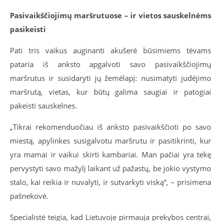
Pasivaikščiojimų maršrutuose – ir vietos sauskelnėms
pasikeisti
Pati tris vaikus auginanti akušerė būsimiems tėvams
pataria iš anksto apgalvoti savo pasivaikščiojimų
maršrutus ir susidaryti jų žemėlapį: nusimatyti judėjimo
maršrutą, vietas, kur būtų galima saugiai ir patogiai
pakeisti sauskelnes.
„Tikrai rekomenduočiau iš anksto pasivaikščioti po savo
miestą, apylinkes susigalvotu maršrutu ir pasitikrinti, kur
yra mamai ir vaikui skirti kambariai. Man pačiai yra tekę
pervystyti savo mažylį laikant už pažastų, be jokio vystymo
stalo, kai reikia ir nuvalyti, ir sutvarkyti viską“, – prisimena
pašnekovė.
Specialistė teigia, kad Lietuvoje pirmauja prekybos centrai,