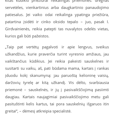
kitas kūdikio priežiūrai reikalingas priemones: drėgnas
servetėles, vienkartinius arba daugkartinio panaudojimo
patiesalus. Jei vaiko odai reikalinga ypatinga priežiūra,
patartina įsidėti ir cinko oksido tepalo – juo, pasak I.
Girdvainienės, reikia patepti tas nuvalytos odelės vietas,
kurios gali būti pažeistos.
„Taip pat vertėtų pagalvoti ir apie lengvus, sveikus
užkandžius, kurie praverčia turint vyresnio amžiaus, jau
vaikštančius kūdikius. Jei reikia pakeisti sauskelnes ir
susitarti su vaiku, aš, pati būdama mama, kartais į rankas
įduodu kokį skanumyną: jau paruoštą kelioninę vaisių,
daržovių tyrelę ar kitą užkandį. Vis dėlto, svarbiausia
priemonė – sauskelnės, ir jų į pasivaikščiojimą pasiimti
daugiau. Kartais naujagimiai pasivaikščiojimo metu gali
pasituštinti kelis kartus, tai pora sauskelnių išgaruos itin
greitai“, – dėmesį atkreipia specialistė.