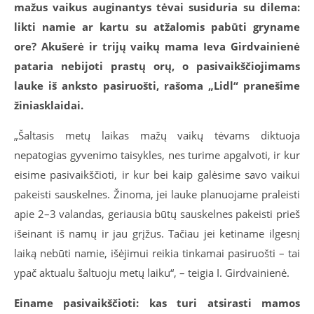
mažus vaikus auginantys tėvai susiduria su dilema:
likti namie ar kartu su atžalomis pabūti gryname
ore? Akušerė ir trijų vaikų mama Ieva Girdvainienė
pataria nebijoti prastų orų, o pasivaikščiojimams
lauke iš anksto pasiruošti, rašoma „Lidl“ pranešime
žiniasklaidai.
„Šaltasis metų laikas mažų vaikų tėvams diktuoja
nepatogias gyvenimo taisykles, nes turime apgalvoti, ir kur
eisime pasivaikščioti, ir kur bei kaip galėsime savo vaikui
pakeisti sauskelnes. Žinoma, jei lauke planuojame praleisti
apie 2–3 valandas, geriausia būtų sauskelnes pakeisti prieš
išeinant iš namų ir jau grįžus. Tačiau jei ketiname ilgesnį
laiką nebūti namie, išėjimui reikia tinkamai pasiruošti – tai
ypač aktualu šaltuoju metų laiku“, – teigia I. Girdvainienė.
Einame pasivaikščioti: kas turi atsirasti mamos