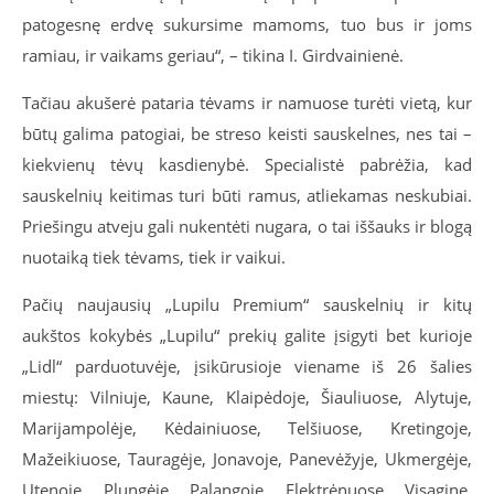
patogesnę erdvę sukursime mamoms, tuo bus ir joms
ramiau, ir vaikams geriau“, – tikina I. Girdvainienė.
Tačiau akušerė pataria tėvams ir namuose turėti vietą, kur
būtų galima patogiai, be streso keisti sauskelnes, nes tai –
kiekvienų tėvų kasdienybė. Specialistė pabrėžia, kad
sauskelnių keitimas turi būti ramus, atliekamas neskubiai.
Priešingu atveju gali nukentėti nugara, o tai iššauks ir blogą
nuotaiką tiek tėvams, tiek ir vaikui.
Pačių naujausių „Lupilu Premium“ sauskelnių ir kitų
aukštos kokybės „Lupilu“ prekių galite įsigyti bet kurioje
„Lidl“ parduotuvėje, įsikūrusioje viename iš 26 šalies
miestų: Vilniuje, Kaune, Klaipėdoje, Šiauliuose, Alytuje,
Marijampolėje, Kėdainiuose, Telšiuose, Kretingoje,
Mažeikiuose, Tauragėje, Jonavoje, Panevėžyje, Ukmergėje,
Utenoje, Plungėje, Palangoje, Elektrėnuose, Visagine,