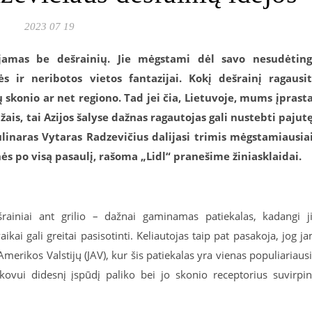
2023 07 19
uojamas be dešrainių. Jie mėgstami dėl savo nesudėtin
s ir neribotos vietos fantazijai. Kokį dešrainį ragausi
ų skonio ar net regiono. Tad jei čia, Lietuvoje, mums įprast
žais, tai Azijos šalyse dažnas ragautojas gali nustebti pajut
ulinaras Vytaras Radzevičius dalijasi trimis mėgstamiausia
ės po visą pasaulį, rašoma „Lidl“ pranešime žiniasklaidai.
rainiai ant grilio – dažnai gaminamas patiekalas, kadangi j
aikai gali greitai pasisotinti. Keliautojas taip pat pasakoja, jog j
 Amerikos Valstijų (JAV), kur šis patiekalas yra vienas populiariaus
ekovui didesnį įspūdį paliko bei jo skonio receptorius suvirpi