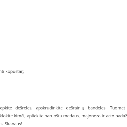
nti kopūstai);
pkite dešreles, apskrudinkite dešrainių bandeles. Tuomet
žklokite kimči, apliekite paruoštu medaus, majonezo ir acto pada
s. Skanaus!