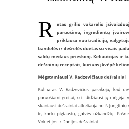
R
etas grilio vakarėlis įsivaizd
paruošimo, ingredientų įvairovė
priklauso nuo tradicijų, valgytoj
bandelės ir dešrelės duetas su visais pada
saldų medaus prieskonį. Keliautojas ir k
dešrainių receptais, kuriuos įkvėpė kelion
Mėgstamiausi V. Radzevičiaus dešrainiai
Kulinaras V. Radzevičius pasakoja, kad deš
paruošiami greitai, o ir didžiausi jų mėgėjai v
skaniausi dešrainiai atkeliauja ne iš Jungtinių
ir, kartu pigiausių, gatvės užkandžių. Pašn
Vokietijos ir Danijos dešrainiai.