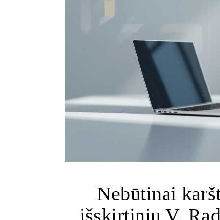
Nebūtinai karšta
išskirtinių V. Ra