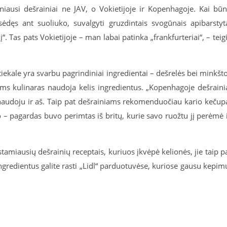
iausi dešrainiai ne JAV, o Vokietijoje ir Kopenhagoje. Kai bū
sėdęs ant suoliuko, suvalgyti gruzdintais svogūnais apibarstyt
. Tas pats Vokietijoje – man labai patinka „frankfurteriai“, – teig
tiekale yra svarbu pagrindiniai ingredientai – dešrelės bei minkšt
ams kulinaras naudoja kelis ingredientus. „Kopenhagoje dešraini
naudoju ir aš. Taip pat dešrainiams rekomenduočiau kario kečup
ro – pagardas buvo perimtas iš britų, kurie savo ruožtu jį perėmė 
gstamiausių dešrainių receptais, kuriuos įkvėpė kelionės, jie taip p
gredientus galite rasti „Lidl“ parduotuvėse, kuriose gausu kepim