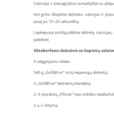
Cukinijas ir pievagrybius sumaišykite su alieju
Ant grilio iškepkite dešreles, cukinijas ir pieva
pusę po 15–20 sekundžių.
Į apkepusią tortiliją įdėkite dešrelę, cukinija
patiekite.
Oktoberfesto dešrainis su kopūstų saloto
4 valgytojams reikės:
540 g „Grill&Fun“ virtų kepamųjų dešrelių;
4 „Grill&Fun“ dešrainių bandelių;
2–3 skardinių „Pilsner“ tipo vokiško nealkohol
2 a. š. kmynų;