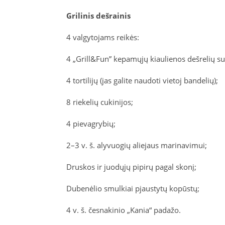
Grilinis dešrainis
4 valgytojams reikės:
4 „Grill&Fun” kepamųjų kiaulienos dešrelių s
4 tortilijų (jas galite naudoti vietoj bandelių);
8 riekelių cukinijos;
4 pievagrybių;
2–3 v. š. alyvuogių aliejaus marinavimui;
Druskos ir juodųjų pipirų pagal skonį;
Dubenėlio smulkiai pjaustytų kopūstų;
4 v. š. česnakinio „Kania“ padažo.