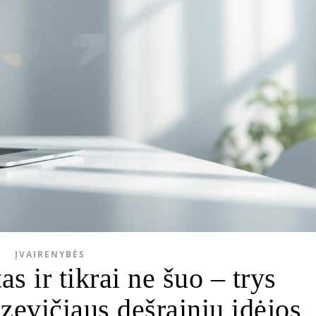
ĮVAIRENYBĖS
s ir tikrai ne šuo – trys
dzevičiaus dešrainių idėjos