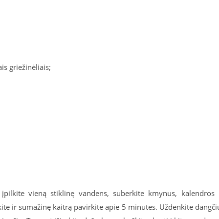
s griežinėliais;
 įpilkite vieną stiklinę vandens, suberkite kmynus, kalendros 
kite ir sumažinę kaitrą pavirkite apie 5 minutes. Uždenkite dangči