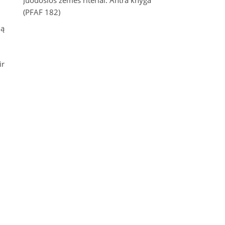
Juodosios žemės riteriai. Antra knyga
(PFAF 182)
ną
ir