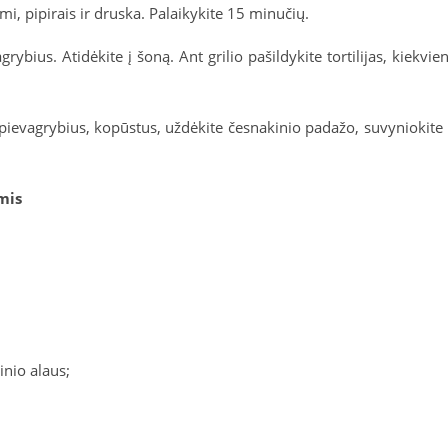
mi, pipirais ir druska. Palaikykite 15 minučių.
grybius. Atidėkite į šoną. Ant grilio pašildykite tortilijas, kiekvie
s, pievagrybius, kopūstus, uždėkite česnakinio padažo, suvyniokite 
mis
inio alaus;