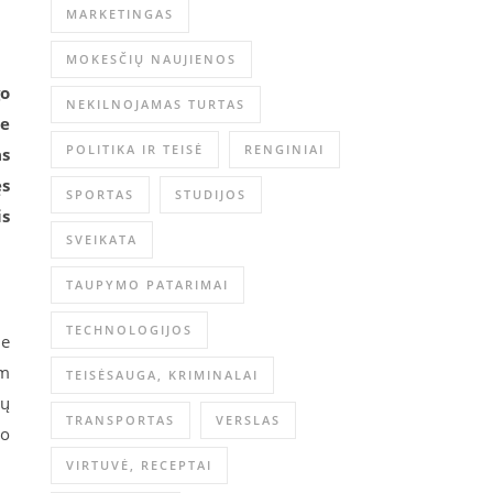
MARKETINGAS
MOKESČIŲ NAUJIENOS
go
NEKILNOJAMAS TURTAS
te
POLITIKA IR TEISĖ
RENGINIAI
as
ęs
SPORTAS
STUDIJOS
is
SVEIKATA
TAUPYMO PATARIMAI
TECHNOLOGIJOS
ie
am
TEISĖSAUGA, KRIMINALAI
ių
TRANSPORTAS
VERSLAS
no
VIRTUVĖ, RECEPTAI