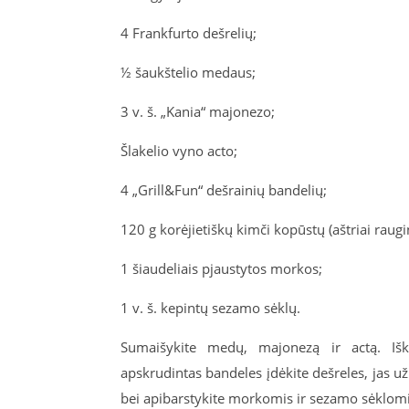
4 Frankfurto dešrelių;
½ šaukštelio medaus;
3 v. š. „Kania“ majonezo;
Šlakelio vyno acto;
4 „Grill&Fun“ dešrainių bandelių;
120 g korėjietiškų kimči kopūstų (aštriai raugi
1 šiaudeliais pjaustytos morkos;
1 v. š. kepintų sezamo sėklų.
Sumaišykite medų, majonezą ir actą. Iške
apskrudintas bandeles įdėkite dešreles, jas u
bei apibarstykite morkomis ir sezamo sėklomi