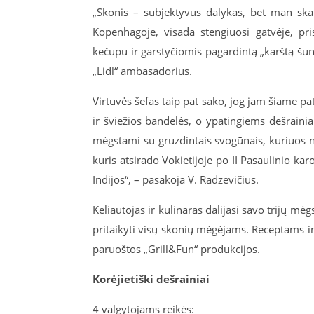
„Skonis – subjektyvus dalykas, bet man skan
Kopenhagoje, visada stengiuosi gatvėje, pri
kečupu ir garstyčiomis pagardintą „karštą šunį“
„Lidl“ ambasadorius.
Virtuvės šefas taip pat sako, jog jam šiame pa
ir šviežios bandelės, o ypatingiems dešraini
mėgstami su gruzdintais svogūnais, kuriuos 
kuris atsirado Vokietijoje po II Pasaulinio ka
Indijos“, – pasakoja V. Radzevičius.
Keliautojas ir kulinaras dalijasi savo trijų mė
pritaikyti visų skonių mėgėjams. Receptams in
paruoštos „Grill&Fun“ produkcijos.
Korėjietiški dešrainiai
4 valgytojams reikės: