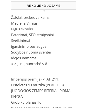
REKOMENDUOJAME
Žaislai, prekės vaikams
Mediena Vilnius
Pigus skrydis
Patarimai, SEO straipsniai
Sveikinimai
igarsinimo paslaugos
Sodybos nuoma šventei
Idėjos namams
# >
Jūsų nuoroda!
< #
Imperijos premija (PFAF 211)
Pistoletas su muzika (PFAF 133)
JUODOSIOS ŽEMĖS RITERIAI. PIRMA
KNYGA
Grobikų planas IId.