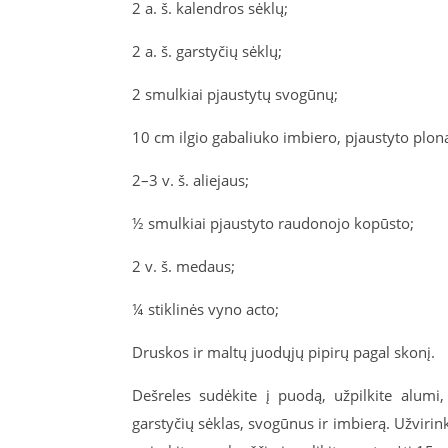
2 a. š. kalendros sėklų;
2 a. š. garstyčių sėklų;
2 smulkiai pjaustytų svogūnų;
10 cm ilgio gabaliuko imbiero, pjaustyto plonai
2–3 v. š. aliejaus;
½ smulkiai pjaustyto raudonojo kopūsto;
2 v. š. medaus;
¼ stiklinės vyno acto;
Druskos ir maltų juodųjų pipirų pagal skonį.
Dešreles sudėkite į puodą, užpilkite alumi,
garstyčių sėklas, svogūnus ir imbierą. Užvirin