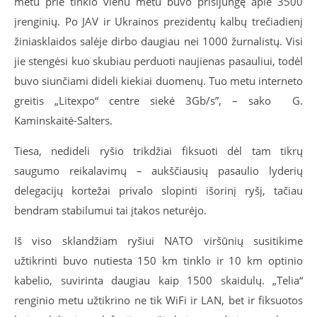
metu prie tinklo vienu metu buvo prisijungę apie 3500
įrenginių. Po JAV ir Ukrainos prezidentų kalbų trečiadienį
žiniasklaidos salėje dirbo daugiau nei 1000 žurnalistų. Visi
jie stengėsi kuo skubiau perduoti naujienas pasauliui, todėl
buvo siunčiami dideli kiekiai duomenų. Tuo metu interneto
greitis „Litexpo“ centre siekė 3Gb/s”, – sako
G.
Kaminskaitė-Salters.
Tiesa, nedideli ryšio trikdžiai fiksuoti dėl tam tikrų
saugumo reikalavimų – aukščiausių pasaulio lyderių
delegacijų kortežai privalo slopinti išorinį ryšį, tačiau
bendram stabilumui tai įtakos neturėjo.
Iš viso sklandžiam ryšiui NATO viršūnių susitikime
užtikrinti buvo nutiesta 150 km tinklo ir 10 km optinio
kabelio, suvirinta daugiau kaip 1500 skaidulų. „Telia“
renginio metu užtikrino ne tik WiFi ir LAN, bet ir fiksuotos