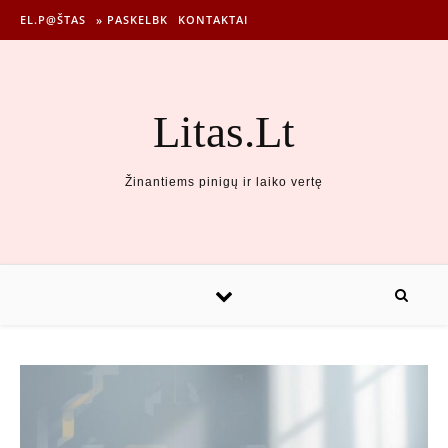
EL.P@ŠTAS
» PASKELBK
KONTAKTAI
Litas.Lt
Žinantiems pinigų ir laiko vertę