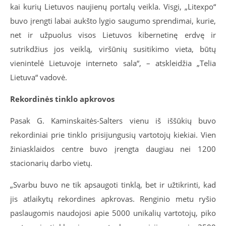
kai kurių Lietuvos naujienų portalų veikla. Visgi, „Litexpo“
buvo įrengti labai aukšto lygio saugumo sprendimai, kurie,
net ir užpuolus visos Lietuvos kibernetinę erdvę ir
sutrikdžius jos veiklą, viršūnių susitikimo vieta, būtų
vienintelė Lietuvoje interneto sala“, – atskleidžia „Telia
Lietuva“ vadovė.
Rekordinės tinklo apkrovos
Pasak G. Kaminskaitės-Salters vienu iš iššūkių buvo
rekordiniai prie tinklo prisijungusių vartotojų kiekiai. Vien
žiniasklaidos centre buvo įrengta daugiau nei 1200
stacionarių darbo vietų.
„Svarbu buvo ne tik apsaugoti tinklą, bet ir užtikrinti, kad
jis atlaikytų rekordines apkrovas. Renginio metu ryšio
paslaugomis naudojosi apie 5000 unikalių vartotojų, piko