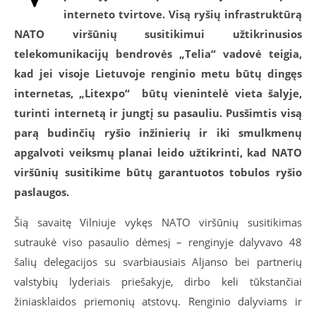
interneto tvirtove. Visą ryšių infrastruktūrą
NATO viršūnių susitikimui užtikrinusios
telekomunikacijų bendrovės „Telia“ vadovė teigia,
kad jei visoje Lietuvoje renginio metu būtų dingęs
internetas, „Litexpo“
būtų vienintelė vieta šalyje,
turinti internetą ir jungtį su pasauliu. Pusšimtis visą
parą budinčių ryšio inžinierių ir iki smulkmenų
apgalvoti veiksmų planai leido užtikrinti, kad NATO
viršūnių susitikime būtų garantuotos tobulos ryšio
paslaugos.
Šią savaitę Vilniuje vykęs NATO viršūnių susitikimas
sutraukė viso pasaulio dėmesį – renginyje dalyvavo 48
šalių delegacijos su svarbiausiais Aljanso bei partnerių
valstybių lyderiais priešakyje, dirbo keli tūkstančiai
žiniasklaidos priemonių atstovų. Renginio dalyviams ir