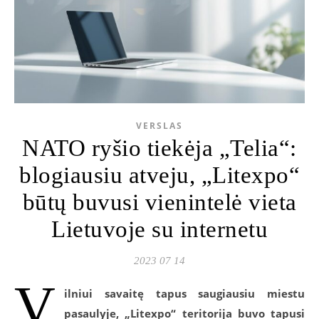
VERSLAS
NATO ryšio tiekėja „Telia“:
blogiausiu atveju, „Litexpo“
būtų buvusi vienintelė vieta
Lietuvoje su internetu
2023 07 14
V
ilniui savaitę tapus saugiausiu miestu
pasaulyje, „Litexpo“ teritorija buvo tapusi