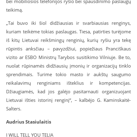
bei mobiliosios telefonijos ryšio bei spausdinimo paslaugų
teikimą.
„Tai buvo iki šiol didžiausias ir svarbiausias renginys,
kuriam teikėme tokias paslaugas. Tiesa, patirties turėjome
iš kitų Lietuvai reikšmingų renginių, kurių ryšiu yra tekę
rūpintis anksčiau – pavyzdžiui, popiežiaus Pranciškaus
vizito ar ESBO Ministrų Tarybos susitikimo Vilniuje. Be to,
nuolat rūpinamės didžiausių įmonių ir organizacijų tinklo
sprendimais. Turime tokio masto ir aukštų saugumo
reikalavimų renginiams išteklius ir kompetencijas.
Džiaugiamės, kad jos galėjo pasitarnauti organizuojant
Lietuvai išties istorinį renginį“, – kalbėjo G. Kaminskaitė-
Salters.
Audrius Stasiulaitis
I WILL TELL YOU TELIA