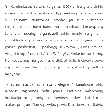
G. Kaminskaitės-Salters teigimu, iššūkių įrengiant tinklo
sprendimą ir užtikrinant sklandų jo veikimą netrūko, tačiau
su užduotimi susitvarkyti pavyko. Jau nuo pirmosios
renginio dienos buvo bandoma diskredituoti Lietuvą, esą
šalis yra nepajėgi organizuoti tokio masto renginio –
žiniasklaidos priemonės ir įvairios kitos organizacijos
patyrė paskirstytųjų paslaugų trikdymo (DDoS) atakas.
Visgi „Litexpo“ centre LAN ir WiFi ryšys veikė be sutrikimų.
Nefiksuotamasinių gedimų, o didžioji dalis incidentų buvo
išsprendžiama dar nespėjus jų užregistruoti pagalbos
tarnyboje.
„Viršūnių susitikimo metu „Telegram“ kanaluose plito
aktyvus raginimas pulti įvairių Lietuvos valstybinių
institucijų bei įmonių skaitmenines erdves. Kai kurios
atakos programišiams pavyko, pavyzdžiui, buvo sutrikdyta