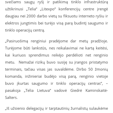
svečiams saugų ryšį ir patikimą tinklo infrastruktūrą
užtikrinusi „Telia“ „Litexpo“ konferencijų centre įrengė
daugiau nei 2000 darbo vietų su fiksuotu interneto ryšiu ir
elektros jungtimis bei turėjo visą parą budintį saugumo ir
tinklo operacijų centrą.
„Pasiruošimą renginiui pradėjome dar metų pradžioje.
Turėjome būti lankstūs, nes reikalavimai ne kartą keitėsi,
kai kuriuos sprendimus reikėjo perdėlioti net renginio
metu.
Nemažai rizikų buvo susiję su įrangos pristatymo
terminais, tačiau visas jas suvaldėme. Dirbo 50 žmonių
komanda, inžinieriai budėjo visą parą, renginio vietoje
buvo įkurtas saugumo ir tinklo operacijų centras“, –
pasakoja „Telia Lietuva“ vadovė Giedrė Kaminskaitė-
Salters.
„Iš užsienio delegacijų ir tarptautinių žurnalistų sulaukėme