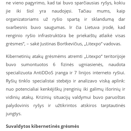
ne vieno pagyrimo, kad tai buvo sparčiausias ryšys, kokiu
jie iki šiol yra naudojęsi. Tačiau mums, kaip
organizatoriams už ryšio spartą ir sklandumą dar
svarbesnis buvo saugumas. Ir čia Lietuva įrodė, kad
renginio ryšio infrastruktūra be priekaištų atlaikė visas
grėsmes“, – sakė Justinas Bortkevičius, „Litexpo“ vadovas.
Kibernetinių atakų grėsmėms atremti „Litexpo“ teritorijoje
buvo sumontuotos 6 fizinės ugniasienės, naudota
specializuota AntiDDoS įranga ir 7 linijos interneto ryšiui.
Ryšių tinklo specialistai stebėjo ir analizavo viską aplink:
nuo potencialiai kenkėjiškų įrenginių iki galimų išorinių ir
vidinių atakų. Krizinių situacijų valdymui buvo paruoštas
palydovinis ryšys ir užtikrintos atskiros tarptautinės
jungtys.
Suvaldytos kibernetinės grėsmės