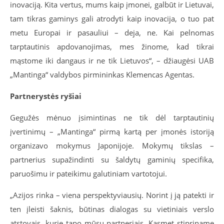
inovaciją. Kita vertus, mums kaip įmonei, galbūt ir Lietuvai,
tam tikras gaminys gali atrodyti kaip inovacija, o tuo pat
metu Europai ir pasauliui – deja, ne. Kai pelnomas
tarptautinis apdovanojimas, mes žinome, kad tikrai
mąstome iki dangaus ir ne tik Lietuvos“, – džiaugėsi UAB
„Mantinga“ valdybos pirmininkas Klemencas Agentas.
Partnerystės ryšiai
Gegužės mėnuo įsimintinas ne tik dėl tarptautinių
įvertinimų – „Mantinga“ pirmą kartą per įmonės istoriją
organizavo mokymus Japonijoje. Mokymų tikslas –
partnerius supažindinti su šaldytų gaminių specifika,
paruošimu ir pateikimu galutiniam vartotojui.
„Azijos rinka – viena perspektyviausių. Norint į ją patekti ir
ten įleisti šaknis, būtinas dialogas su vietiniais verslo
atstovais, kurie tapo mūsų partneriais. Kasmet stipriname