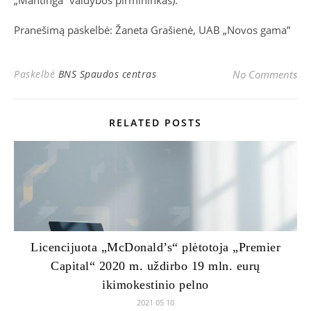
„Mantinga“ valdybos pirmininkas).
Pranešimą paskelbė: Žaneta Grašienė, UAB „Novos gama”
Paskelbė
BNS Spaudos centras
No Comments
RELATED POSTS
Licencijuota „McDonald’s“ plėtotoja „Premier
Capital“ 2020 m. uždirbo 19 mln. eurų
ikimokestinio pelno
2021 05 10