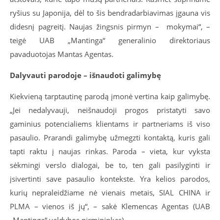
ryšius su Japonija, dėl to šis bendradarbiavimas įgauna vis
didesnį pagreitį. Naujas žingsnis pirmyn – mokymai“, –
teigė UAB „Mantinga“ generalinio direktoriaus
pavaduotojas Mantas Agentas.
Dalyvauti parodoje – išnaudoti galimybę
Kiekvieną tarptautinę parodą įmonė vertina kaip galimybę.
„Jei nedalyvauji, neišnaudoji progos pristatyti savo
gaminius potencialiems klientams ir partneriams iš viso
pasaulio. Prarandi galimybę užmegzti kontaktą, kuris gali
tapti raktu į naujas rinkas. Paroda – vieta, kur vyksta
sėkmingi verslo dialogai, be to, ten gali pasilyginti ir
įsivertinti save pasaulio kontekste. Yra kelios parodos,
kurių nepraleidžiame nė vienais metais, SIAL CHINA ir
PLMA – vienos iš jų“, – sakė Klemencas Agentas (UAB