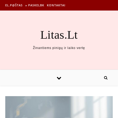
EL.P@ŠTAS
» PASKELBK
KONTAKTAI
Litas.Lt
Žinantiems pinigų ir laiko vertę