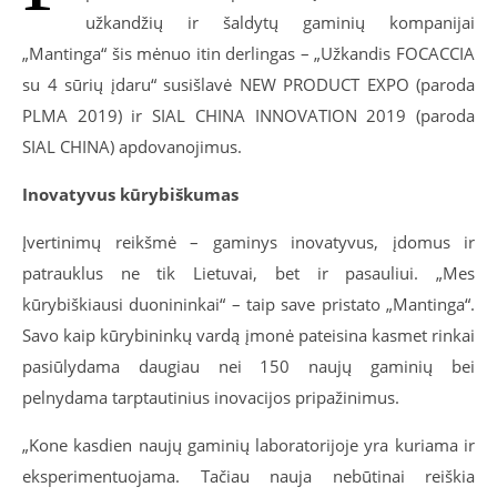
užkandžių ir šaldytų gaminių kompanijai
„Mantinga“ šis mėnuo itin derlingas – „Užkandis FOCACCIA
su 4 sūrių įdaru“ susišlavė NEW PRODUCT EXPO (paroda
PLMA 2019) ir SIAL CHINA INNOVATION 2019 (paroda
SIAL CHINA) apdovanojimus.
Inovatyvus kūrybiškumas
Įvertinimų reikšmė – gaminys inovatyvus, įdomus ir
patrauklus ne tik Lietuvai, bet ir pasauliui. „Mes
kūrybiškiausi duonininkai“ – taip save pristato „Mantinga“.
Savo kaip kūrybininkų vardą įmonė pateisina kasmet rinkai
pasiūlydama daugiau nei 150 naujų gaminių bei
pelnydama tarptautinius inovacijos pripažinimus.
„Kone kasdien naujų gaminių laboratorijoje yra kuriama ir
eksperimentuojama. Tačiau nauja nebūtinai reiškia