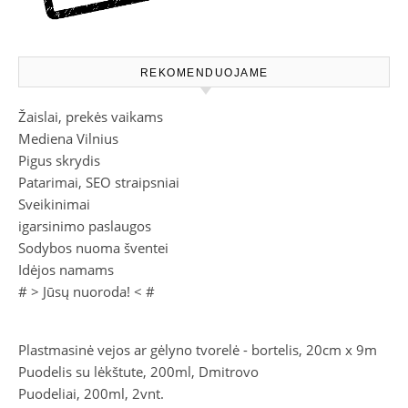
REKOMENDUOJAME
Žaislai, prekės vaikams
Mediena Vilnius
Pigus skrydis
Patarimai, SEO straipsniai
Sveikinimai
igarsinimo paslaugos
Sodybos nuoma šventei
Idėjos namams
# >
Jūsų nuoroda!
< #
Plastmasinė vejos ar gėlyno tvorelė - bortelis, 20cm x 9m
Puodelis su lėkštute, 200ml, Dmitrovo
Puodeliai, 200ml, 2vnt.