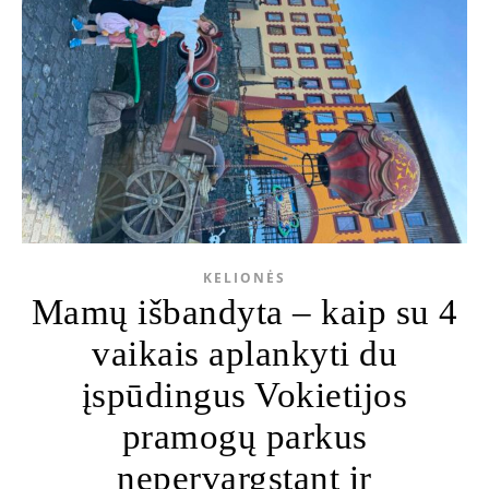
KELIONĖS
Mamų išbandyta – kaip su 4
vaikais aplankyti du
įspūdingus Vokietijos
pramogų parkus
nepervargstant ir