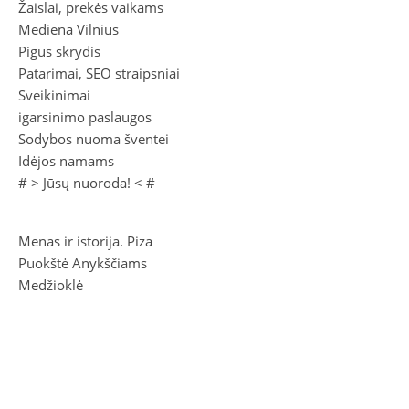
Žaislai, prekės vaikams
Mediena Vilnius
Pigus skrydis
Patarimai, SEO straipsniai
Sveikinimai
igarsinimo paslaugos
Sodybos nuoma šventei
Idėjos namams
# >
Jūsų nuoroda!
< #
Menas ir istorija. Piza
Puokštė Anykščiams
Medžioklė
Sugrįžti prie Vydūno
Vinco Kudirkos raštai III (1909)