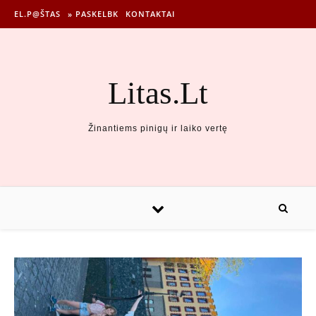
EL.P@ŠTAS
» PASKELBK
KONTAKTAI
Litas.Lt
Žinantiems pinigų ir laiko vertę