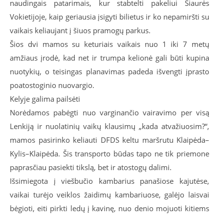
naudingais patarimais, kur stabtelti pakeliui Šiaurės
Vokietijoje, kaip geriausia įsigyti bilietus ir ko nepamiršti su
vaikais keliaujant į šiuos pramogų parkus.
Šios dvi mamos su keturiais vaikais nuo 1 iki 7 metų
amžiaus įrodė, kad net ir trumpa kelionė gali būti kupina
nuotykių, o teisingas planavimas padeda išvengti įprasto
poatostoginio nuovargio.
Kelyje galima pailsėti
Norėdamos pabėgti nuo varginančio vairavimo per visą
Lenkiją ir nuolatinių vaikų klausimų „kada atvažiuosim?“,
mamos pasirinko keliauti DFDS keltu maršrutu Klaipėda–
Kylis–Klaipėda. Šis transporto būdas tapo ne tik priemone
paprasčiau pasiekti tikslą, bet ir atostogų dalimi.
Išsimiegota į viešbučio kambarius panašiose kajutėse,
vaikai turėjo veiklos žaidimų kambariuose, galėjo laisvai
bėgioti, eiti pirkti ledų į kavinę, nuo denio mojuoti kitiems