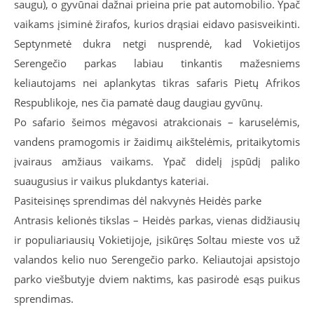
saugu), o gyvūnai dažnai prieina prie pat automobilio. Ypač
vaikams įsiminė žirafos, kurios drąsiai eidavo pasisveikinti.
Septynmetė dukra netgi nusprendė, kad Vokietijos
Serengečio parkas labiau tinkantis mažesniems
keliautojams nei aplankytas tikras safaris Pietų Afrikos
Respublikoje, nes čia pamatė daug daugiau gyvūnų.
Po safario šeimos mėgavosi atrakcionais – karuselėmis,
vandens pramogomis ir žaidimų aikštelėmis, pritaikytomis
įvairaus amžiaus vaikams. Ypač didelį įspūdį paliko
suaugusius ir vaikus plukdantys kateriai.
Pasiteisinęs sprendimas dėl nakvynės Heidės parke
Antrasis kelionės tikslas – Heidės parkas, vienas didžiausių
ir populiariausių Vokietijoje, įsikūręs Soltau mieste vos už
valandos kelio nuo Serengečio parko. Keliautojai apsistojo
parko viešbutyje dviem naktims, kas pasirodė esąs puikus
sprendimas.