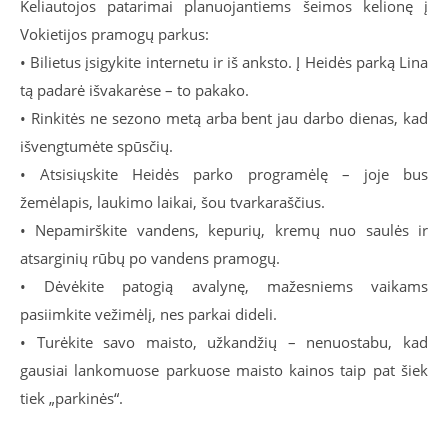
Keliautojos patarimai planuojantiems šeimos kelionę į
Vokietijos pramogų parkus:
• Bilietus įsigykite internetu ir iš anksto. Į Heidės parką Lina
tą padarė išvakarėse – to pakako.
• Rinkitės ne sezono metą arba bent jau darbo dienas, kad
išvengtumėte spūsčių.
• Atsisiųskite Heidės parko programėlę – joje bus
žemėlapis, laukimo laikai, šou tvarkaraščius.
• Nepamirškite vandens, kepurių, kremų nuo saulės ir
atsarginių rūbų po vandens pramogų.
• Dėvėkite patogią avalynę, mažesniems vaikams
pasiimkite vežimėlį, nes parkai dideli.
• Turėkite savo maisto, užkandžių – nenuostabu, kad
gausiai lankomuose parkuose maisto kainos taip pat šiek
tiek „parkinės“.