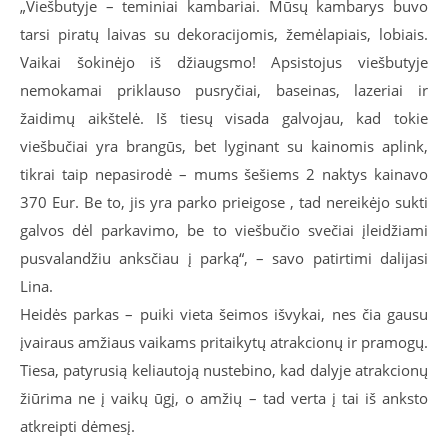
„Viešbutyje – teminiai kambariai. Mūsų kambarys buvo
tarsi piratų laivas su dekoracijomis, žemėlapiais, lobiais.
Vaikai šokinėjo iš džiaugsmo! Apsistojus viešbutyje
nemokamai priklauso pusryčiai, baseinas, lazeriai ir
žaidimų aikštelė. Iš tiesų visada galvojau, kad tokie
viešbučiai yra brangūs, bet lyginant su kainomis aplink,
tikrai taip nepasirodė – mums šešiems 2 naktys kainavo
370 Eur. Be to, jis yra parko prieigose , tad nereikėjo sukti
galvos dėl parkavimo, be to viešbučio svečiai įleidžiami
pusvalandžiu anksčiau į parką“, – savo patirtimi dalijasi
Lina.
Heidės parkas – puiki vieta šeimos išvykai, nes čia gausu
įvairaus amžiaus vaikams pritaikytų atrakcionų ir pramogų.
Tiesa, patyrusią keliautoją nustebino, kad dalyje atrakcionų
žiūrima ne į vaikų ūgį, o amžių – tad verta į tai iš anksto
atkreipti dėmesį.