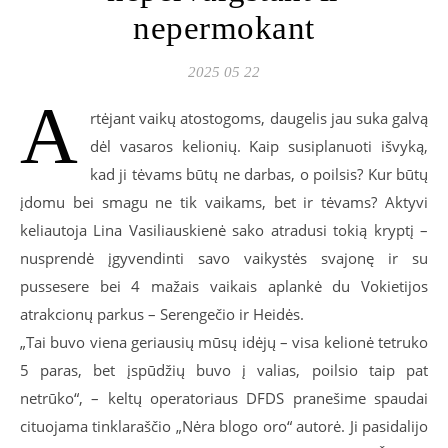
nepermokant
2025 05 22
A
rtėjant vaikų atostogoms, daugelis jau suka galvą
dėl vasaros kelionių. Kaip susiplanuoti išvyką,
kad ji tėvams būtų ne darbas, o poilsis? Kur būtų
įdomu bei smagu ne tik vaikams, bet ir tėvams? Aktyvi
keliautoja Lina Vasiliauskienė sako atradusi tokią kryptį –
nusprendė įgyvendinti savo vaikystės svajonę ir su
pussesere bei 4 mažais vaikais aplankė du Vokietijos
atrakcionų parkus – Serengečio ir Heidės.
„Tai buvo viena geriausių mūsų idėjų – visa kelionė tetruko
5 paras, bet įspūdžių buvo į valias, poilsio taip pat
netrūko“, – keltų operatoriaus DFDS pranešime spaudai
cituojama tinklaraščio „Nėra blogo oro“ autorė. Ji pasidalijo