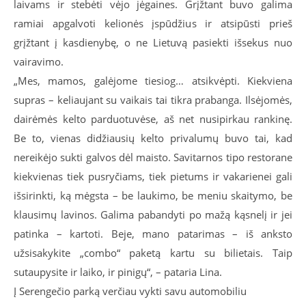
laivams ir stebėti vėjo jėgaines. Grįžtant buvo galima
ramiai apgalvoti kelionės įspūdžius ir atsipūsti prieš
grįžtant į kasdienybę, o ne Lietuvą pasiekti išsekus nuo
vairavimo.
„Mes, mamos, galėjome tiesiog… atsikvėpti. Kiekviena
supras – keliaujant su vaikais tai tikra prabanga. Ilsėjomės,
dairėmės kelto parduotuvėse, aš net nusipirkau rankinę.
Be to, vienas didžiausių kelto privalumų buvo tai, kad
nereikėjo sukti galvos dėl maisto. Savitarnos tipo restorane
kiekvienas tiek pusryčiams, tiek pietums ir vakarienei gali
išsirinkti, ką mėgsta – be laukimo, be meniu skaitymo, be
klausimų lavinos. Galima pabandyti po mažą kąsnelį ir jei
patinka – kartoti. Beje, mano patarimas – iš anksto
užsisakykite „combo“ paketą kartu su bilietais. Taip
sutaupysite ir laiko, ir pinigų“, – pataria Lina.
Į Serengečio parką verčiau vykti savu automobiliu