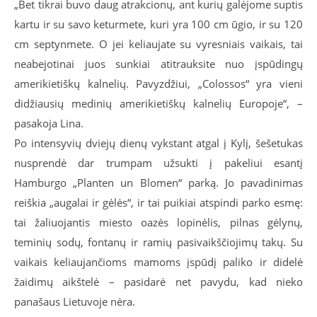
„Bet tikrai buvo daug atrakcionų, ant kurių galėjome suptis
kartu ir su savo keturmete, kuri yra 100 cm ūgio, ir su 120
cm septynmete. O jei keliaujate su vyresniais vaikais, tai
neabejotinai juos sunkiai atitrauksite nuo įspūdingų
amerikietiškų kalnelių. Pavyzdžiui, „Colossos“ yra vieni
didžiausių medinių amerikietiškų kalnelių Europoje“, –
pasakoja Lina.
Po intensyvių dviejų dienų vykstant atgal į Kylį, šešetukas
nusprendė dar trumpam užsukti į pakeliui esantį
Hamburgo „Planten un Blomen“ parką. Jo pavadinimas
reiškia „augalai ir gėlės“, ir tai puikiai atspindi parko esmę:
tai žaliuojantis miesto oazės lopinėlis, pilnas gėlynų,
teminių sodų, fontanų ir ramių pasivaikščiojimų takų. Su
vaikais keliaujančioms mamoms įspūdį paliko ir didelė
žaidimų aikštelė – pasidarė net pavydu, kad nieko
panašaus Lietuvoje nėra.