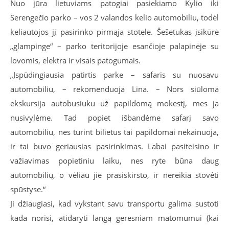
Nuo jūra lietuviams patogiai pasiekiamo Kylio iki
Serengečio parko – vos 2 valandos kelio automobiliu, todėl
keliautojos jį pasirinko pirmąja stotele. Šešetukas įsikūrė
„glampinge“ – parko teritorijoje esančioje palapinėje su
lovomis, elektra ir visais patogumais.
„Įspūdingiausia patirtis parke – safaris su nuosavu
automobiliu, – rekomenduoja Lina. – Nors siūloma
ekskursija autobusiuku už papildomą mokestį, mes ja
nusivylėme. Tad popiet išbandėme safarį savo
automobiliu, nes turint bilietus tai papildomai nekainuoja,
ir tai buvo geriausias pasirinkimas. Labai pasiteisino ir
važiavimas popietiniu laiku, nes ryte būna daug
automobilių, o vėliau jie prasiskirsto, ir nereikia stovėti
spūstyse.“
Ji džiaugiasi, kad vykstant savu transportu galima sustoti
kada norisi, atidaryti langą geresniam matomumui (kai