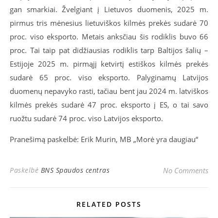
gan smarkiai. Žvelgiant į Lietuvos duomenis, 2025 m.
pirmus tris mėnesius lietuviškos kilmės prekės sudarė 70
proc. viso eksporto. Metais anksčiau šis rodiklis buvo 66
proc. Tai taip pat didžiausias rodiklis tarp Baltijos šalių –
Estijoje 2025 m. pirmąjį ketvirtį estiškos kilmės prekės
sudarė 65 proc. viso eksporto. Palyginamų Latvijos
duomenų nepavyko rasti, tačiau bent jau 2024 m. latviškos
kilmės prekės sudarė 47 proc. eksporto į ES, o tai savo
ruožtu sudarė 74 proc. viso Latvijos eksporto.
Pranešimą paskelbė: Erik Murin, MB „Morė yra daugiau“
Paskelbė
BNS Spaudos centras
No Comments
RELATED POSTS