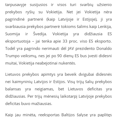
tarpusavyje susijusios ir visos turi svarbių užsienio
prekybos ryšių su Vokietija. Net jei Vokietija nėra
pagrindinė partnerė (kaip Latvijoje ir Estijoje), ji yra
svarbiausia prekybos partnerė tokioms šalims kaip Lenkija,
Suomija ir Švedija. Vokietija yra didžiausia ES
eksportuotoja – jai tenka apie 33 proc. viso ES eksporto.
Todėl yra pagrindo nerimauti dėl JAV prezidento Donaldo
Trumpo veiksmų, nes jei po 90 dienų ES bus įvesti didesni
muitai, Vokietija neabejotinai nukentės.
Lietuvos prekybos apimtys yra beveik dvigubai didesnės
nei kaimyninių Latvijos ir Estijos. Visų trijų šalių prekybos
balansas yra neigiamas, bet Lietuvos deficitas yra
didžiausias. Per trijų mėnesių laikotarpį Latvijoje prekybos
deficitas buvo mažiausias.
Kaip jau minėta, reeksportas Baltijos šalyse yra paplitęs