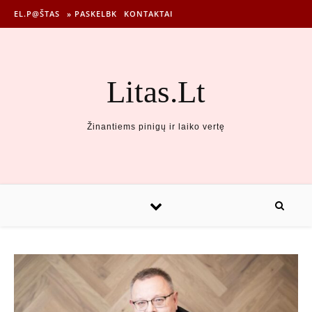
EL.P@ŠTAS
» PASKELBK
KONTAKTAI
Litas.Lt
Žinantiems pinigų ir laiko vertę