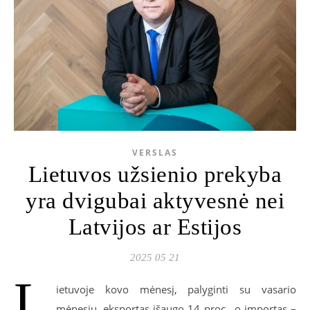
VERSLAS
Lietuvos užsienio prekyba
yra dvigubai aktyvesnė nei
Latvijos ar Estijos
2025 05 21
L
ietuvoje kovo mėnesį, palyginti su vasario
mėnesiu, eksportas išaugo 14 proc., o importas –