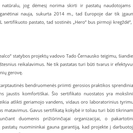
tad natūralu, jog dėmesį norima skirti ir pastatų naudotojams
anėtinai nauja, sukurta 2014 m., tad Europoje dar tik įgau
L sertifikuoto pastato, tad sostinės „Hero“ bus pirmoji kregždė“,
ealco“ statybos projektų vadovo Tado Černausko teigimu, šiandi
tesnius reikalavimus. Ne tik pastatas turi būti tvarus ir efektyvu
onių gerovę.
i tarptautinės bendruomenės priimti gerosios praktikos sprendinia
s jaustis komfortiškai. Šio sertifikato nuostatos yra mokslin
s reikia atlikti geriamojo vandens, vidaus oro laboratorinius tyrim
s matavimus. Gavus sertifikatą kokybė ir toliau turi būti tikrina
nčiant duomenis prižiūrinčiajai organizacijai, o pakartotin
ų pastatų nuomininkai gauna garantiją, kad projekte į darbuoto