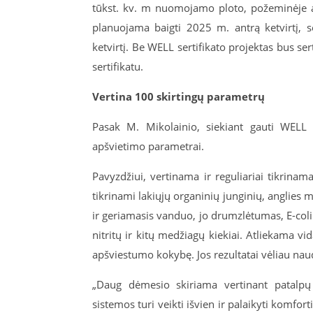
tūkst. kv. m nuomojamo ploto, požeminėje a
planuojama baigti 2025 m. antrą ketvirtį, s
ketvirtį. Be WELL sertifikato projektas bus 
sertifikatu.
Vertina 100 skirtingų parametrų
Pasak M. Mikolainio, siekiant gauti WELL s
apšvietimo parametrai.
Pavyzdžiui, vertinama ir reguliariai tikrinam
tikrinami lakiųjų organinių junginių, anglie
ir geriamasis vanduo, jo drumzlėtumas, E-coli b
nitritų ir kitų medžiagų kiekiai. Atliekama v
apšviestumo kokybę. Jos rezultatai vėliau na
„Daug dėmesio skiriama vertinant patalpų
sistemos turi veikti išvien ir palaikyti komfor