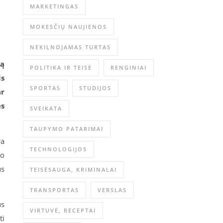
MARKETINGAS
MOKESČIŲ NAUJIENOS
NEKILNOJAMAS TURTAS
mą
POLITIKA IR TEISĖ
RENGINIAI
is
SPORTAS
STUDIJOS
ar
ės
SVEIKATA
TAUPYMO PATARIMAI
ra
TECHNOLOGIJOS
uo
us
TEISĖSAUGA, KRIMINALAI
TRANSPORTAS
VERSLAS
us
VIRTUVĖ, RECEPTAI
ti