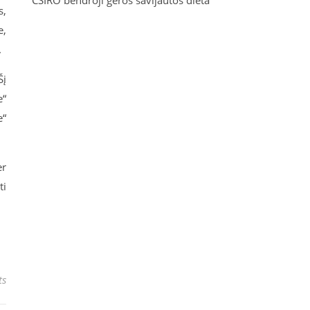
CSIRO bendroji geros savijautos dieta
s,
e,
.
Šį
e“
e“
er
ti
ts