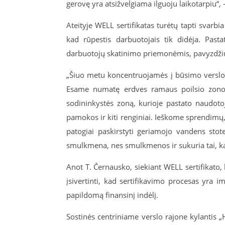
gerovę yra atsižvelgiama ilguoju laikotarpiu“,
Ateityje WELL sertifikatas turėtų tapti svarb
kad rūpestis darbuotojais tik didėja. Past
darbuotojų skatinimo priemonėmis, pavyzdžiu
„Šiuo metu koncentruojamės į būsimo verslo
Esame numatę erdves ramaus poilsio zonom
sodininkystės zoną, kurioje pastato naudotoj
pamokos ir kiti renginiai. Ieškome sprendimų,
patogiai paskirstyti geriamojo vandens stote
smulkmena, nes smulkmenos ir sukuria tai, kaip
Anot T. Černausko, siekiant WELL sertifikato, 
įsivertinti, kad sertifikavimo procesas yra im
papildomą finansinį indėlį.
Sostinės centriniame verslo rajone kylantis „