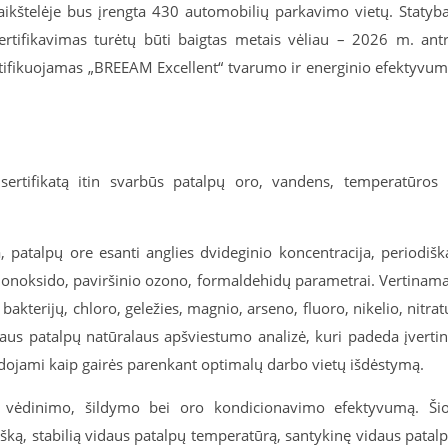
ikštelėje bus įrengta 430 automobilių parkavimo vietų. Statyb
ertifikavimas turėtų būti baigtas metais vėliau – 2026 m. ant
sertifikuojamas „BREEAM Excellent“ tvarumo ir energinio efektyvu
ertifikatą itin svarbūs patalpų oro, vandens, temperatūros 
a, patalpų ore esanti anglies dvideginio koncentracija, periodišk
s monoksido, paviršinio ozono, formaldehidų parametrai. Vertinam
akterijų, chloro, geležies, magnio, arseno, fluoro, nikelio, nitrat
idaus patalpų natūralaus apšviestumo analizė, kuri padeda įvertin
udojami kaip gairės parenkant optimalų darbo vietų išdėstymą.
 vėdinimo, šildymo bei oro kondicionavimo efektyvumą. Ši
tišką, stabilią vidaus patalpų temperatūrą, santykinę vidaus patal