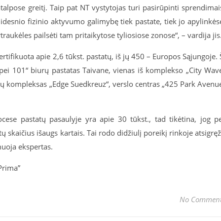
lpose greitį. Taip pat NT vystytojas turi pasirūpinti sprendimai
 didesnio fizinio aktyvumo galimybę tiek pastate, tiek jo apylinkės
ukėles pailsėti tam pritaikytose tyliosiose zonose“, – vardija jis
rtifikuota apie 2,6 tūkst. pastatų, iš jų 450 – Europos Sąjungoje. 
Taipei 101“ biurų pastatas Taivane, vienas iš komplekso „City Wav
 biurų kompleksas „Edge Suedkreuz“, verslo centras „425 Park Avenu
cese pastatų pasaulyje yra apie 30 tūkst., tad tikėtina, jog p
 skaičius išaugs kartais. Tai rodo didžiulį poreikį rinkoje atsigręž
muoja ekspertas.
Prima”
No Commen