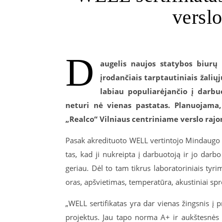
versl
D
augelis naujos statybos biurų 
įrodančiais tarptautiniais žalių
labiau populiarėjančio į darbu
neturi nė vienas pastatas. Planuojama,
„Realco“ Vilniaus centriniame verslo rajo
Pasak akredituoto WELL vertintojo Mindaugo M
tas, kad ji nukreipta į darbuotoją ir jo darb
geriau. Dėl to tam tikrus laboratoriniais tyrim
oras, apšvietimas, temperatūra, akustiniai spr
„WELL sertifikatas yra dar vienas žingsnis į p
projektus. Jau tapo norma A+ ir aukštesnės 