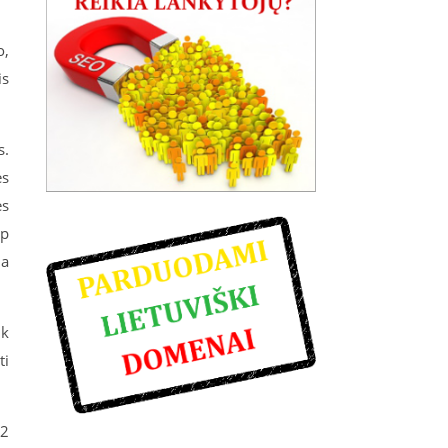
o,
is
s.
ės
ės
ip
na
ik
ti
32