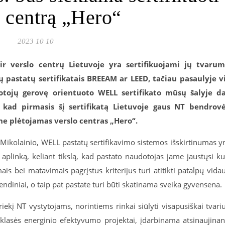
o centrą „Hero“
2023 10 10
ir verslo centrų Lietuvoje yra sertifikuojami jų tvaru
jų pastatų sertifikatais BREEAM ar LEED, tačiau pasaulyje v
otojų gerovę orientuoto WELL sertifikato mūsų šalyje d
 kad pirmasis šį sertifikatą Lietuvoje gaus NT bendrov
ne plėtojamas verslo centras „
Hero“.
ikolainio, WELL pastatų sertifikavimo sistemos išskirtinumas y
o aplinką, keliant tikslą, kad pastato naudotojas jame jaustųsi k
ais bei matavimais pagrįstus kriterijus turi atitikti patalpų vida
endiniai, o taip pat pastate turi būti skatinama sveika gyvensena.
riekį NT vystytojams, norintiems rinkai siūlyti visapusiškai tvari
klasės energinio efektyvumo projektai, įdarbinama atsinaujinan