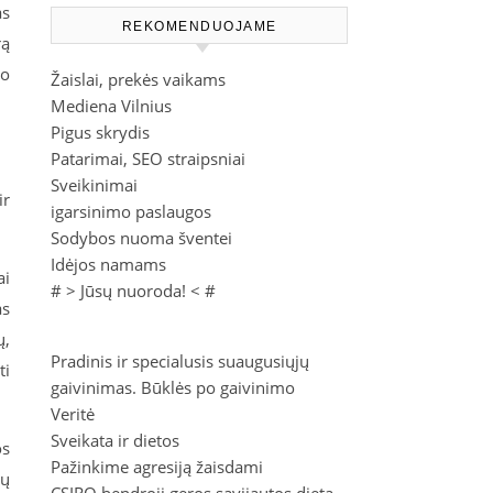
as
REKOMENDUOJAME
rą
mo
Žaislai, prekės vaikams
Mediena Vilnius
Pigus skrydis
Patarimai, SEO straipsniai
Sveikinimai
ir
igarsinimo paslaugos
Sodybos nuoma šventei
Idėjos namams
ai
# >
Jūsų nuoroda!
< #
as
ų,
Pradinis ir specialusis suaugusiųjų
ti
gaivinimas. Būklės po gaivinimo
Veritė
Sveikata ir dietos
os
Pažinkime agresiją žaisdami
pų