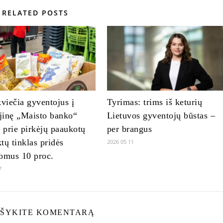
RELATED POSTS
kviečia gyventojus į
Tyrimas: trims iš keturių
ejinę „Maisto banko“
Lietuvos gyventojų būstas –
: prie pirkėjų paaukotų
per brangus
tų tinklas pridės
2026 05 11
omus 10 proc.
7
ŠYKITE KOMENTARĄ