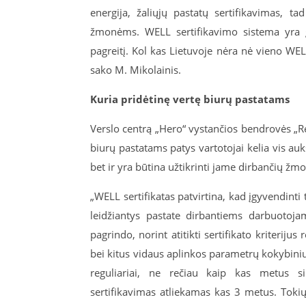
energija, žaliųjų pastatų sertifikavimas, 
žmonėms. WELL sertifikavimo sistema yra g
pagreitį. Kol kas Lietuvoje nėra nė vieno WEL
sako M. Mikolainis.
Kuria pridėtinę vertę biurų pastatams
Verslo centrą „Hero“ vystančios bendrovės „R
biurų pastatams patys vartotojai kelia vis aukš
bet ir yra būtina užtikrinti jame dirbančių žm
„WELL sertifikatas patvirtina, kad įgyvendint
leidžiantys pastate dirbantiems darbuotojam
pagrindo, norint atitikti sertifikato kriteriju
bei kitus vidaus aplinkos parametrų kokybiniu
reguliariai, ne rečiau kaip kas metus siu
sertifikavimas atliekamas kas 3 metus. Toki