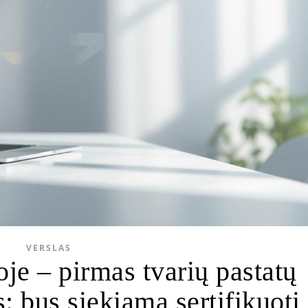
VERSLAS
je – pirmas tvarių pastatų
: bus siekiama sertifikuoti