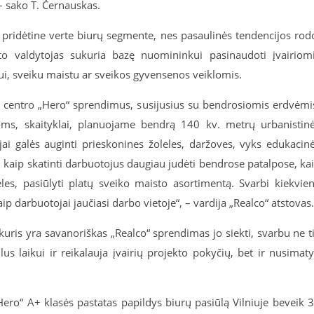
 – sako T. Černauskas.
ia pridėtine verte biurų segmente, nes pasaulinės tendencijos rod
ato valdytojas sukuria bazę nuomininkui pasinaudoti įvairiom
i, sveiku maistu ar sveikos gyvensenos veiklomis.
 centro „Hero“ sprendimus, susijusius su bendrosiomis erdvėmi
s, skaityklai, planuojame bendrą 140 kv. metrų urbanistin
ai galės auginti prieskonines žoleles, daržoves, vyks edukacin
 kaip skatinti darbuotojus daugiau judėti bendrose patalpose, ka
les, pasiūlyti platų sveiko maisto asortimentą. Svarbi kiekvie
 darbuotojai jaučiasi darbo vietoje“, – vardija „Realco“ atstovas.
kuris yra savanoriškas „Realco“ sprendimas jo siekti, svarbu ne t
lus laikui ir reikalauja įvairių projekto pokyčių, bet ir nusimaty
Hero“ A+ klasės pastatas papildys biurų pasiūlą Vilniuje beveik 