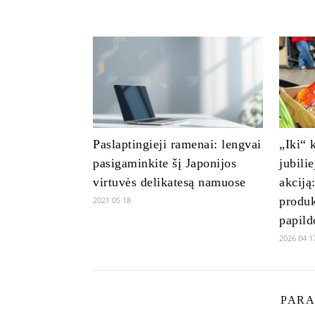
Paslaptingieji ramenai: lengvai
„Iki“ 
pasigaminkite šį Japonijos
jubili
virtuvės delikatesą namuose
akciją
produk
2021 05 18
papild
2026 04 1
PARA