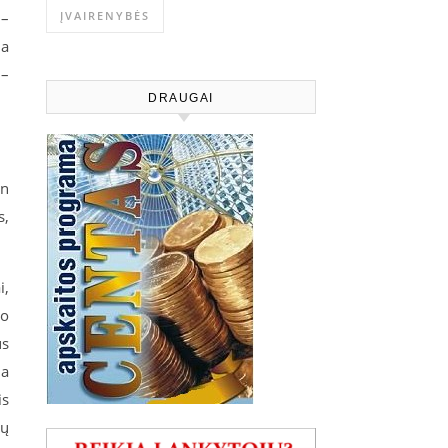
 –
ĮVAIRENYBĖS
na
 –
DRAUGAI
en
s,
i,
io
us
ma
is
jų