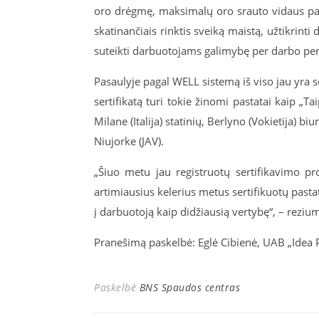
oro drėgmę, maksimalų oro srauto vidaus pata
skatinančiais rinktis sveiką maistą, užtikrinti
suteikti darbuotojams galimybę per darbo pertra
Pasaulyje pagal WELL sistemą iš viso jau yra se
sertifikatą turi tokie žinomi pastatai kaip „
Milane (Italija) statinių, Berlyno (Vokietija)
Niujorke (JAV).
„Šiuo metu jau registruotų sertifikavimo pro
artimiausius kelerius metus sertifikuotų pastatų
į darbuotoją kaip didžiausią vertybę“, – reziu
Pranešimą paskelbė: Eglė Cibienė, UAB „Idea 
Paskelbė
BNS Spaudos centras