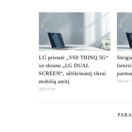
LG pristatė „V60 THINQ 5G“
Steig
su ekranu „LG DUAL
lietuv
SCREEN“, užtikrinantį tikrai
partne
mobilią ateitį
2022 02 1
2020 03 04
PARA