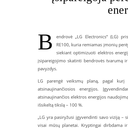
ener
B
endrovė „LG Electronics“ (LG) pris
RE100, kuria remiamas įmonių perėji
siekiant optimizuoti elektros energ
įsipareigojimo skatinti bendrovės tvarumą ir
pavyzdys.
LG parengė veiksmų planą, pagal kurį
atsinaujinančiosios energijos. Įgyvendi
atsinaujinančios elektros energijos naudojim
išsikeltą tikslą – 100 %.
„LG yra pasiryžusi įgyvendinti savo viziją – 
visai mūsų planetai. Kryptingai dirbdama i