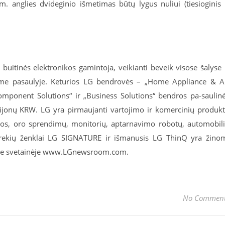
. anglies dvideginio išmetimas būtų lygus nuliui (tiesioginis 
 buitinės elektronikos gamintoja, veikianti beveik visose šalyse 
ame pasaulyje. Keturios LG bendrovės – „Home Appliance & A
omponent Solutions“ ir „Business Solutions“ bendros pa-saulin
ijonų KRW. LG yra pirmaujanti vartojimo ir komercinių produk
ikos, oro sprendimų, monitorių, aptarnavimo robotų, automobil
rekių ženklai LG SIGNATURE ir išmanusis LG ThinQ yra žino
kite svetainėje www.LGnewsroom.com.
No Commen