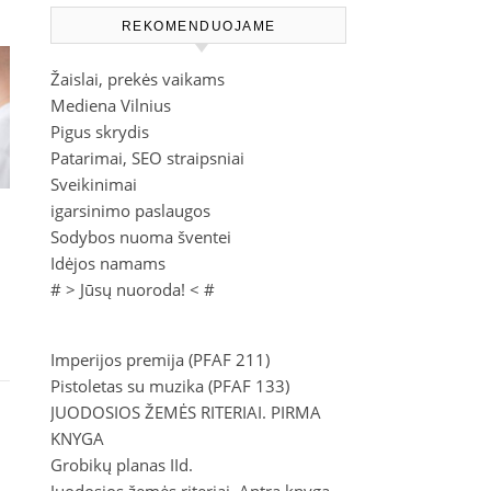
REKOMENDUOJAME
Žaislai, prekės vaikams
Mediena Vilnius
Pigus skrydis
Patarimai, SEO straipsniai
Sveikinimai
igarsinimo paslaugos
:
Sodybos nuoma šventei
Idėjos namams
# >
Jūsų nuoroda!
< #
Imperijos premija (PFAF 211)
Pistoletas su muzika (PFAF 133)
JUODOSIOS ŽEMĖS RITERIAI. PIRMA
KNYGA
Grobikų planas IId.