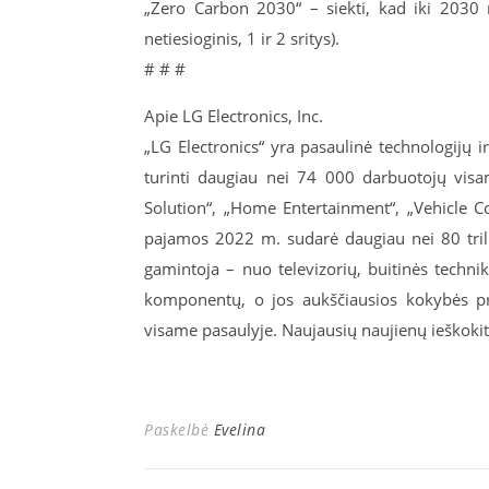
„Zero Carbon 2030“ – siekti, kad iki 2030 m
netiesioginis, 1 ir 2 sritys).
# # #
Apie LG Electronics, Inc.
„LG Electronics“ yra pasaulinė technologijų ir
turinti daugiau nei 74 000 darbuotojų vis
Solution“, „Home Entertainment“, „Vehicle C
pajamos 2022 m. sudarė daugiau nei 80 tril
gamintoja – nuo televizorių, buitinės techn
komponentų, o jos aukščiausios kokybės p
visame pasaulyje. Naujausių naujienų ieško
Paskelbė
Evelina