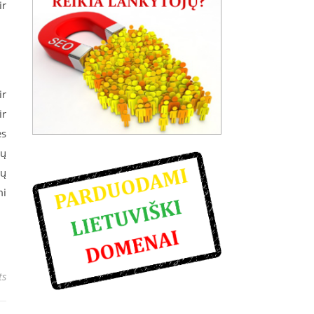
ir
ir
ir
ės
tų
ių
mi
ts