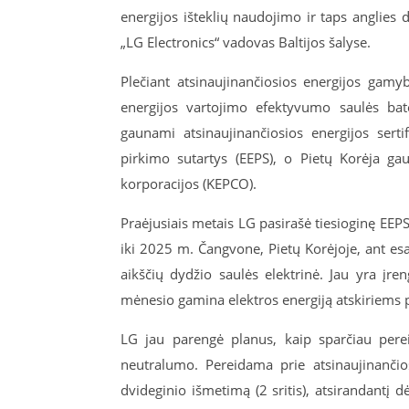
energijos išteklių naudojimo ir taps anglies
„LG Electronics“ vadovas Baltijos šalyse.
Plečiant atsinaujinančiosios energijos gam
energijos vartojimo efektyvumo saulės bat
gaunami atsinaujinančiosios energijos sertif
pirkimo sutartys (EEPS), o Pietų Korėja ga
korporacijos (KEPCO).
Praėjusiais metais LG pasirašė tiesioginę EEP
iki 2025 m. Čangvone, Pietų Korėjoje, ant es
aikščių dydžio saulės elektrinė. Jau yra įre
mėnesio gamina elektros energiją atskiriems 
LG jau parengė planus, kaip sparčiau pereiti
neutralumo. Pereidama prie atsinaujinančio
dvideginio išmetimą (2 sritis), atsirandantį