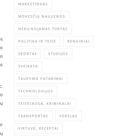
MARKETINGAS
MOKESČIŲ NAUJIENOS
NEKILNOJAMAS TURTAS
os
POLITIKA IR TEISĖ
RENGINIAI
mo
SPORTAS
STUDIJOS
to
as
SVEIKATA
TAUPYMO PATARIMAI
c.
TECHNOLOGIJOS
jo
tų
TEISĖSAUGA, KRIMINALAI
TRANSPORTAS
VERSLAS
ir
VIRTUVĖ, RECEPTAI
jų