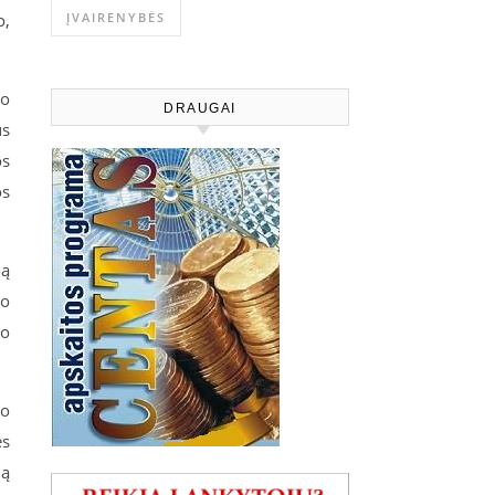
o,
ĮVAIRENYBĖS
io
DRAUGAI
us
os
os
ią
lo
io
io
es
mą