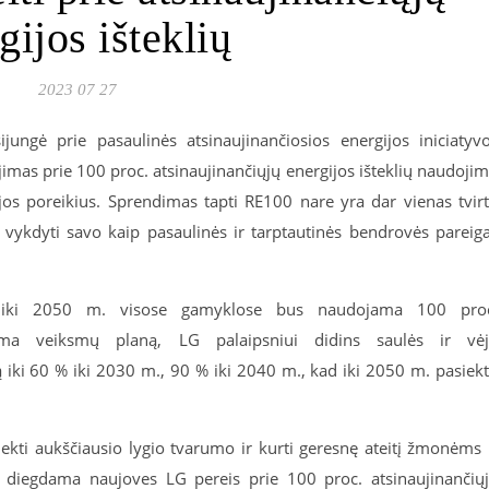
gijos išteklių
2023 07 27
ijungė prie pasaulinės atsinaujinančiosios energijos iniciatyv
mas prie 100 proc. atsinaujinančiųjų energijos išteklių naudoji
ijos poreikius. Sprendimas tapti RE100 nare yra dar vienas tvir
 vykdyti savo kaip pasaulinės ir tarptautinės bendrovės pareig
 iki 2050 m. visose gamyklose bus naudojama 100 pro
ndama veiksmų planą, LG palaipsniui didins saulės ir vė
ą iki 60 % iki 2030 m., 90 % iki 2040 m., kad iki 2050 m. pasiek
siekti aukščiausio lygio tvarumo ir kurti geresnę ateitį žmonėms 
r diegdama naujoves LG pereis prie 100 proc. atsinaujinančių