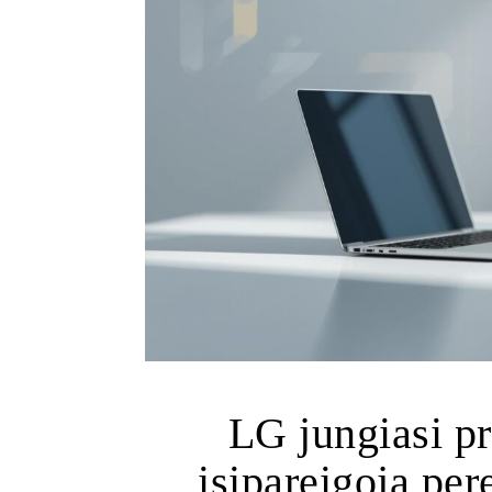
LG jungiasi pr
įsipareigoja pere