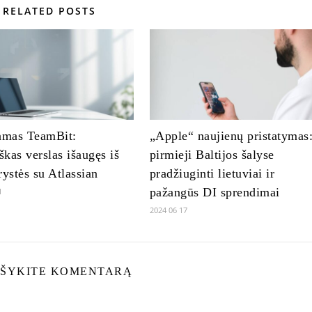
RELATED POSTS
iamas TeamBit:
„Apple“ naujienų pristatymas
iškas verslas išaugęs iš
pirmieji Baltijos šalyse
rystės su Atlassian
pradžiuginti lietuviai ir
pažangūs DI sprendimai
1
2024 06 17
ŠYKITE KOMENTARĄ