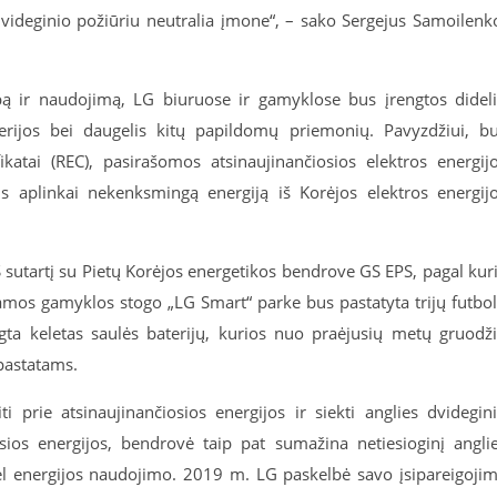
 dvideginio požiūriu neutralia įmone“, – sako Sergejus Samoilenk
ybą ir naudojimą, LG biuruose ir gamyklose bus įrengtos didel
erijos bei daugelis kitų papildomų priemonių. Pavyzdžiui, b
ikatai (REC), pasirašomos atsinaujinančiosios elektros energij
us aplinkai nekenksmingą energiją iš Korėjos elektros energij
S sutartį su Pietų Korėjos energetikos bendrove GS EPS, pagal kur
amos gamyklos stogo „LG Smart“ parke bus pastatyta trijų futbo
ngta keletas saulės baterijų, kurios nuo praėjusių metų gruodž
pastatams.
 prie atsinaujinančiosios energijos ir siekti anglies dvidegin
sios energijos, bendrovė taip pat sumažina netiesioginį angli
 dėl energijos naudojimo. 2019 m. LG paskelbė savo įsipareigoji