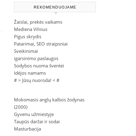
REKOMENDUOJAME
Žaislai, prekės vaikams
Mediena Vilnius
Pigus skrydis
Patarimai, SEO straipsniai
Sveikinimai
igarsinimo paslaugos
Sodybos nuoma šventei
Idėjos namams
# >
Jūsų nuoroda!
< #
Mokomasis anglų kalbos žodynas
(2000)
Gyvenu užmiestyje
Taupūs daržai ir sodai
Masturbacija