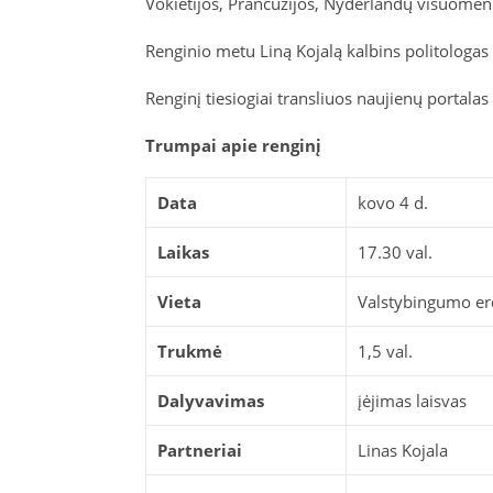
Vokietijos, Prancūzijos, Nyderlandų visuomen
Renginio metu Liną Kojalą kalbins politologas
Renginį tiesiogiai transliuos naujienų portalas 
Trumpai apie renginį
Data
kovo 4 d.
Laikas
17.30 val.
Vieta
Valstybingumo erd
Trukmė
1,5 val.
Dalyvavimas
įėjimas laisvas
Partneriai
Linas Kojala