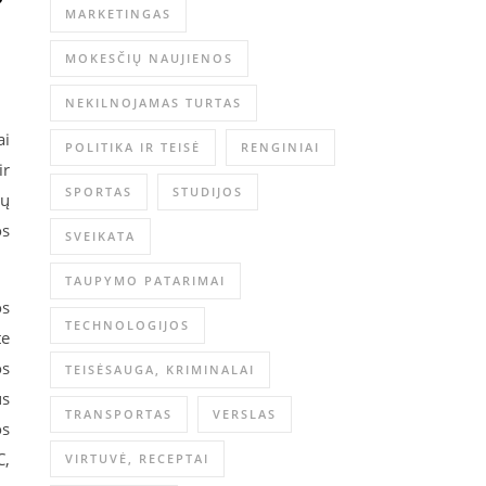
MARKETINGAS
MOKESČIŲ NAUJIENOS
NEKILNOJAMAS TURTAS
ai
POLITIKA IR TEISĖ
RENGINIAI
ir
SPORTAS
STUDIJOS
tų
os
SVEIKATA
TAUPYMO PATARIMAI
os
TECHNOLOGIJOS
te
os
TEISĖSAUGA, KRIMINALAI
us
TRANSPORTAS
VERSLAS
os
C,
VIRTUVĖ, RECEPTAI