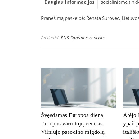
Daugiau informacijos
socialiniame tink
Pranešimą paskelbė: Renata Surovec, Lietuvo
Paskelbė
BNS Spaudos centras
Švęsdamas Europos dieną
Atėjo 
Europos vartotojų centras
ypač p
Vilniuje pasodino migdolų
itališ