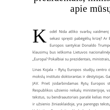
apie mūsų
K
odėl Nida atliko svarbų vaidmenį 
sekasi spręsti pabėgėlių krizę? Ar E
Europos santykiai Donaldo Trumpo 
klausimų bus ieškoma Lietuvos nacionalinėj
„Europa? Pokalbiai su prezidentais, ministrais,
Linas Kojala – Rytų Europos studijų centro di
mokslų instituto doktorantas ir dėstytojas. G
JAV. Prieš įsidarbindamas Rytų Europos stu
Respublikos užsienio reikalų ministerijoje,
tekstus, su bendraautoriais parašė kelias mono
ir užsienio žiniasklaidoje, yra parengęs tek