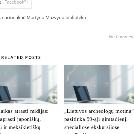
le
„Facebook“ ›
s nacionalinė Martyno Mažvydo biblioteka
No Commen
RELATED POSTS
laikas atrasti midijas:
„Lietuvos archeologų motina“
aprasti japoniškų,
pasitinka 99-ąjį gimtadienį:
kų ir meksikietiškų
specialiose ekskursijose