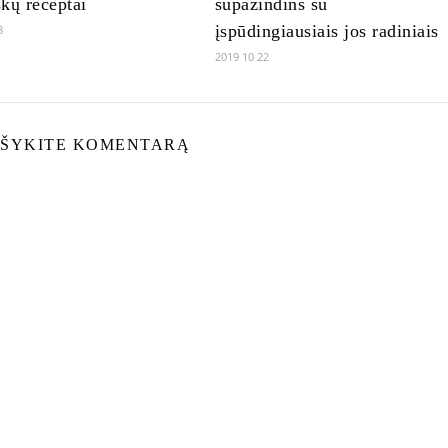
kų receptai
supažindins su
įspūdingiausiais jos radiniais
8
2019 10 22
ŠYKITE KOMENTARĄ