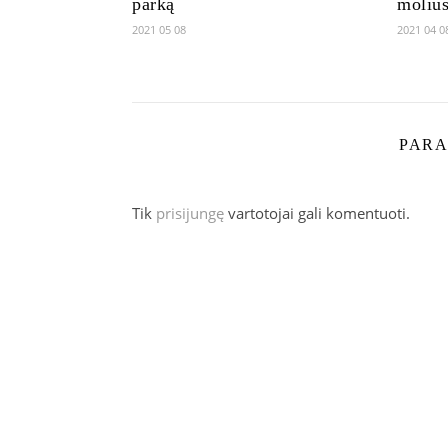
parką
molius
2021 05 08
2021 04 0
PARA
Tik
prisijungę
vartotojai gali komentuoti.