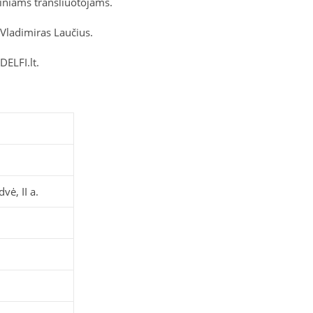
iniams transliuotojams.
 Vladimiras Laučius.
DELFI.lt.
vė, II a.