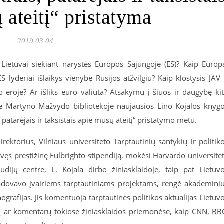
 ateitį“ pristatyma
2019 03 04
Lietuvai siekiant narystės Europos Sąjungoje (ES)? Kaip Europ
S lyderiai išlaikys vienybę Rusijos atžvilgiu? Kaip klostysis JAV 
eroje? Ar išliks euro valiuta? Atsakymų į šiuos ir daugybę ki
e Martyno Mažvydo bibliotekoje naujausios Lino Kojalos knyg
 patarėjais ir taksistais apie mūsų ateitį“ pristatymo metu.
rektorius, Vilniaus universiteto Tarptautinių santykių ir politik
avęs prestižinę Fulbrighto stipendiją, mokėsi Harvardo universite
dijų centre, L. Kojala dirbo žiniasklaidoje, taip pat Lietuv
 vadovavo įvairiems tarptautiniams projektams, rengė akademini
grafijas. Jis komentuoja tarptautinės politikos aktualijas Lietuv
stų ar komentarų tokiose žiniasklaidos priemonėse, kaip CNN, BB