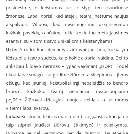
prisidėsime, o keistumas juk ir slypi ten esančiuose
žmonėse. Labai norisi, kad atėję į teatrą įneštume naujus
atspalvius. Viliuosi, kad nesistengsime užkonservuoti
kažkokį paveldą, o būsime tokie, kokie tuo metu jausimės
esantys, su visomis savo unikaliomis keistenybėmis.
Urtė:
Atrodo, kad ateinantys žiūrovai jau žino, kokia yra
Keistuolių teatro sudėtis, kaip kokie aktoriai vaidina. Dėl to
anksčiau kildavo nerimas – ypač vaidinant „HOP!”. Todėl
tikrai labai smagu, kai girdime žiūrovų atsiliepimus – jiems
džiugu, kad jaunieji Keistuoliai irgi nepaleidžia to bendro
bruožo, kažkokio teatrą vienijančio neapčiuopiamo
pojūčio. Žiūrovai džiaugiasi naujais veidais, o tai mums
visiems labai svarbu.
Lukas:
Keistuolių teatras man tuo ir brangiausias, kad jame
taip stipriai jaučiasi žiūrovų ištikimybė ir palaikymas.
Dirbame ne dėl įvertinimo, bet dėl žiūrovo. Tai atperka