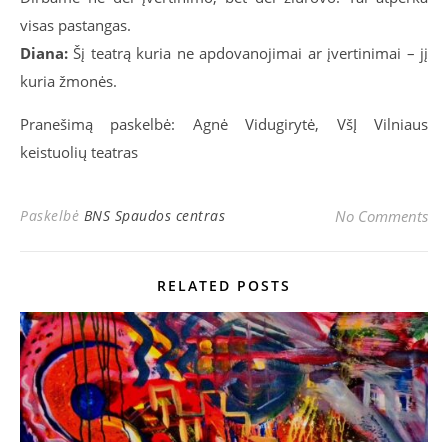
visas pastangas.
Diana:
Šį teatrą kuria ne apdovanojimai ar įvertinimai – jį
kuria žmonės.
Pranešimą paskelbė: Agnė Vidugirytė, VšĮ Vilniaus
keistuolių teatras
Paskelbė
BNS Spaudos centras
No Comments
RELATED POSTS