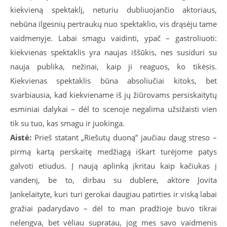
kiekvieną spektaklį, neturiu dubliuojančio aktoriaus,
nebūna ilgesnių pertraukų nuo spektaklio, vis drąsėju tame
vaidmenyje. Labai smagu vaidinti, ypač – gastroliuoti:
kiekvienas spektaklis yra naujas iššūkis, nes susiduri su
nauja publika, nežinai, kaip ji reaguos, ko tikėsis.
Kiekvienas spektaklis būna absoliučiai kitoks, bet
svarbiausia, kad kiekviename iš jų žiūrovams persiskaitytų
esminiai dalykai – dėl to scenoje negalima užsižaisti vien
tik su tuo, kas smagu ir juokinga.
Aistė:
Prieš statant „Riešutų duoną” jaučiau daug streso –
pirmą kartą perskaitę medžiagą iškart turėjome patys
galvoti etiudus. Į naują aplinką įkritau kaip kačiukas į
vandenį, be to, dirbau su dublere, aktore Jovita
Jankelaityte, kuri turi gerokai daugiau patirties ir viską labai
gražiai padarydavo – dėl to man pradžioje buvo tikrai
nelengva, bet vėliau supratau, jog mes savo vaidmenis