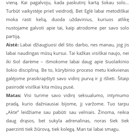
vieną. Kai pagalvoju, kada paskutinį kartą šokau solo…
Turbūt vaikystėje prieš veidrodį. Bet Eglė labai metodiškai
moka rasti kelią, duoda uždavinius, kuriuos atlikę
nustojame galvoti apie tai, kaip atrodome per savo solo
partiją.
Aistė:
Labai džiaugiuosi dėl šito darbo, nes manau, jog jis
labai naudingas mūsų kursui. Tai kažkas visiškai naujo, nei
iki šiol darėme – išmokome labai daug apie šiuolaikinio
šokio discipliną. Be to, kūrybinio proceso metu kiekvienas
galėjome prasikrapštyti savo vidinį purvą ir jį išlieti. Šitaip
pasirodė visiškai kita mūsų pusė.
Matas:
Visi turime savo vidinį seksualumo, intymumo
pradą, kurio dažniausiai bijome, jį varžome. Tuo tarpu
„Akte” leidžiame sau pabūti sau velniais. Žinoma, reikia
daug drąsos, bet sukyla adrenalinas, noras šiek tiek
paerzinti tiek žiūrovą, tiek kolegą. Man tai labai smagu.