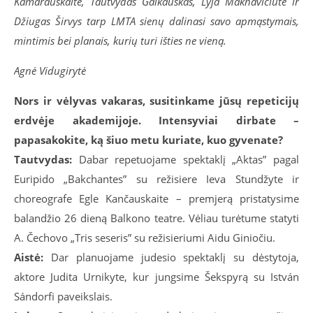
Kamarauskaitė, Tautvydas Galkauskas, Lyja Maknavičiūtė ir
Džiugas Širvys tarp LMTA sienų dalinasi savo apmąstymais,
mintimis bei planais, kurių turi išties ne vieną.
Agnė Vidugirytė
Nors ir vėlyvas vakaras, susitinkame jūsų repeticijų
erdvėje akademijoje. Intensyviai dirbate –
papasakokite, ką šiuo metu kuriate, kuo gyvenate?
Tautvydas:
Dabar repetuojame spektaklį „Aktas” pagal
Euripido „Bakchantes” su režisiere Ieva Stundžyte ir
choreografe Egle Kančauskaite – premjerą pristatysime
balandžio 26 dieną Balkono teatre. Vėliau turėtume statyti
A. Čechovo „Tris seseris” su režisieriumi Aidu Giniočiu.
Aistė:
Dar planuojame judesio spektaklį su dėstytoja,
aktore Judita Urnikyte, kur jungsime Šekspyrą su István
Sándorfi paveikslais.