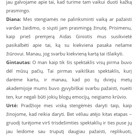
jau galvojame apie tai, kad turime tam vaikui duoti kažką
prasmingo.
Diana:
Mes stengiamės ne palinksminti vaiką ar pažaisti
vardan žaidimo, o siųsti jam prasmingą žinutę. Prisimenu,
kaip prieš premjerą Aidas Giniotis mus susikvietė
pasikalbėti apie tai, ką su kiekviena pasaka nešame
žiūrovui. Manau, jog svarbu kiekvieną kartą tai išlaikyti.
Gintautas:
O man kaip tik šis spektaklis visų pirma buvo
dėl mūsų pačių. Tai pirmas vaikiškas spektaklis, kurį
darėme kartu, ir manau, kad po tų dviejų metų
akademijoje mums buvo gyvybiškai svarbu pažaisti, nueiti
ten, kur negali būti jokių blogų emocijų, neigiamo krūvio.
Urtė:
Pradžioje mes viską stengėmės daryti taip, kaip
žinojome, kad reikia daryti. Bet vėliau atėjo kitas etapas –
gruodį turėjome virš trisdešimties spektaklių ir ties puse jų
jau leidome sau truputį daugiau pažaisti, replikuoti,