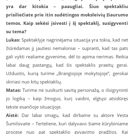
yra dar kitokia – paaugliai. Šiuo spektakliu
prisiliečiate prie itin sudėtingos moksleivių žiaurumo
temos. Kaip sekėsi įsivesti į šį spektaklį, susigyventi
su tema?
Lukas:
Spektaklyje nagrinėjama situacija yra tokia, kad net
žiūrėdamas jį jautiesi nemaloniai – supranti, kad tas pats
gali vykti realiame gyvenime, dėl to apima nerimas. Reikia
labai daug pastangų, kad šis spektaklis praeitų gerai.
Užduotis, kurią turime „Brangiojoje mokytojoje”, gerokai
skiriasi nuo kitų spektaklių.
Matas:
Turime ne susikurti savitą personažą, o išsigryninti
jo logiką – kaip žmogus, kurį vaidini, elgtųsi atsidūręs
tekste esančioje situacijoje.
Aistė:
Dar labai smagu, kad dirbame su aktore Vesta
Šumilovaite – Terteliene, kuri dalyvavo šiame kūrybiniame
procese nuo pat spektaklio gyvavimo pradžios. Kai