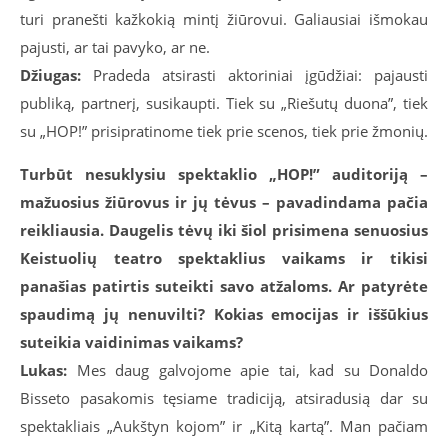
turi pranešti kažkokią mintį žiūrovui. Galiausiai išmokau
pajusti, ar tai pavyko, ar ne.
Džiugas:
Pradeda atsirasti aktoriniai įgūdžiai: pajausti
publiką, partnerį, susikaupti. Tiek su „Riešutų duona”, tiek
su „HOP!” prisipratinome tiek prie scenos, tiek prie žmonių.
Turbūt nesuklysiu spektaklio „
HOP!” auditoriją –
mažuosius žiūrovus ir jų tėvus – pavadindama pačia
reikliausia. Daugelis tėvų iki šiol prisimena senuosius
Keistuolių teatro spektaklius vaikams ir tikisi
panašias patirtis suteikti savo atžaloms. Ar patyrėte
spaudimą jų nenuvilti? Kokias emocijas ir iššūkius
suteikia vaidinimas vaikams?
Lukas:
Mes daug galvojome apie tai, kad su Donaldo
Bisseto pasakomis tęsiame tradiciją, atsiradusią dar su
spektakliais „Aukštyn kojom” ir „Kitą kartą”. Man pačiam