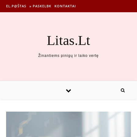
EL.P@ŠTAS
» PASKELBK
KONTAKTAI
Litas.Lt
Žinantiems pinigų ir laiko vertę