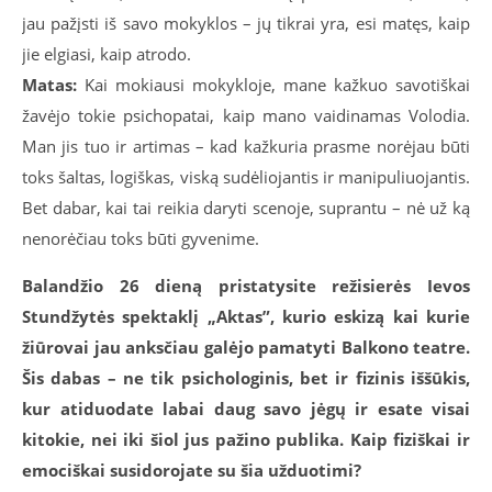
jau pažįsti iš savo mokyklos – jų tikrai yra, esi matęs, kaip
jie elgiasi, kaip atrodo.
Matas:
Kai mokiausi mokykloje, mane kažkuo savotiškai
žavėjo tokie psichopatai, kaip mano vaidinamas Volodia.
Man jis tuo ir artimas – kad kažkuria prasme norėjau būti
toks šaltas, logiškas, viską sudėliojantis ir manipuliuojantis.
Bet dabar, kai tai reikia daryti scenoje, suprantu – nė už ką
nenorėčiau toks būti gyvenime.
Balandžio 26 dieną pristatysite režisierės Ievos
Stundžytės spektaklį „
Aktas”, kurio eskizą kai kurie
žiūrovai jau anksčiau galėjo pamatyti Balkono teatre.
Šis dabas – ne tik psichologinis, bet ir fizinis iššūkis,
kur atiduodate labai daug savo jėgų ir esate visai
kitokie, nei iki šiol jus pažino publika. Kaip fiziškai ir
emociškai susidorojate su šia užduotimi?