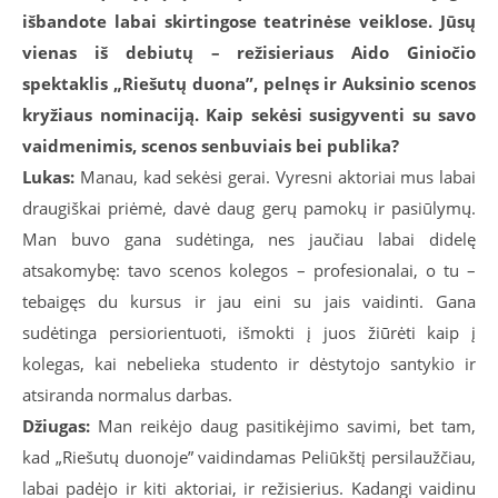
išbandote labai skirtingose teatrinėse veiklose. Jūsų
vienas iš debiutų – režisieriaus Aido Giniočio
spektaklis „Riešutų duona”, pelnęs ir Auksinio scenos
kryžiaus nominaciją. Kaip sekėsi susigyventi su savo
vaidmenimis, scenos senbuviais bei publika?
Lukas:
Manau, kad sekėsi gerai. Vyresni aktoriai mus labai
draugiškai priėmė, davė daug gerų pamokų ir pasiūlymų.
Man buvo gana sudėtinga, nes jaučiau labai didelę
atsakomybę: tavo scenos kolegos – profesionalai, o tu –
tebaigęs du kursus ir jau eini su jais vaidinti. Gana
sudėtinga persiorientuoti, išmokti į juos žiūrėti kaip į
kolegas, kai nebelieka studento ir dėstytojo santykio ir
atsiranda normalus darbas.
Džiugas:
Man reikėjo daug pasitikėjimo savimi, bet tam,
kad „Riešutų duonoje” vaidindamas Peliūkštį persilaužčiau,
labai padėjo ir kiti aktoriai, ir režisierius. Kadangi vaidinu