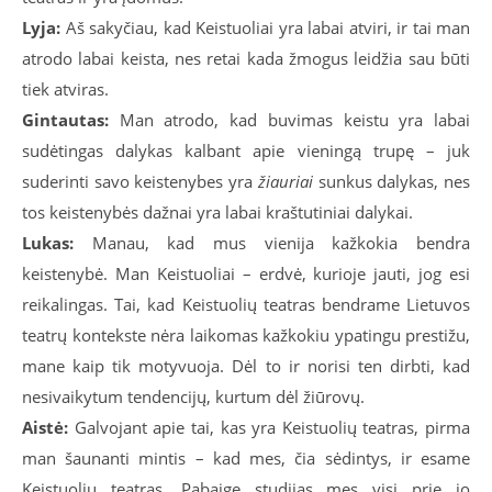
Lyja:
Aš sakyčiau, kad Keistuoliai yra labai atviri, ir tai man
atrodo labai keista, nes retai kada žmogus leidžia sau būti
tiek atviras.
Gintautas:
Man atrodo, kad buvimas keistu yra labai
sudėtingas dalykas kalbant apie vieningą trupę – juk
suderinti savo keistenybes yra
žiauriai
sunkus dalykas, nes
tos keistenybės dažnai yra labai kraštutiniai dalykai.
Lukas:
Manau, kad mus vienija kažkokia bendra
keistenybė. Man Keistuoliai – erdvė, kurioje jauti, jog esi
reikalingas. Tai, kad Keistuolių teatras bendrame Lietuvos
teatrų kontekste nėra laikomas kažkokiu ypatingu prestižu,
mane kaip tik motyvuoja. Dėl to ir norisi ten dirbti, kad
nesivaikytum tendencijų, kurtum dėl žiūrovų.
Aistė:
Galvojant apie tai, kas yra Keistuolių teatras, pirma
man šaunanti mintis – kad mes, čia sėdintys, ir esame
Keistuolių teatras. Pabaigę studijas mes visi prie jo