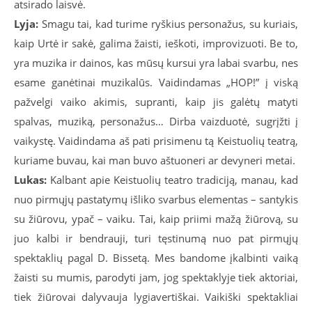
atsirado laisvė.
Lyja:
Smagu tai, kad turime ryškius personažus, su kuriais,
kaip Urtė ir sakė, galima žaisti, ieškoti, improvizuoti. Be to,
yra muzika ir dainos, kas mūsų kursui yra labai svarbu, nes
esame ganėtinai muzikalūs. Vaidindamas „HOP!” į viską
pažvelgi vaiko akimis, supranti, kaip jis galėtų matyti
spalvas, muziką, personažus… Dirba vaizduotė, sugrįžti į
vaikystę. Vaidindama aš pati prisimenu tą Keistuolių teatrą,
kuriame buvau, kai man buvo aštuoneri ar devyneri metai.
Lukas:
Kalbant apie Keistuolių teatro tradiciją, manau, kad
nuo pirmųjų pastatymų išliko svarbus elementas – santykis
su žiūrovu, ypač – vaiku. Tai, kaip priimi mažą žiūrovą, su
juo kalbi ir bendrauji, turi tęstinumą nuo pat pirmųjų
spektaklių pagal D. Bissetą. Mes bandome įkalbinti vaiką
žaisti su mumis, parodyti jam, jog spektaklyje tiek aktoriai,
tiek žiūrovai dalyvauja lygiavertiškai. Vaikiški spektakliai