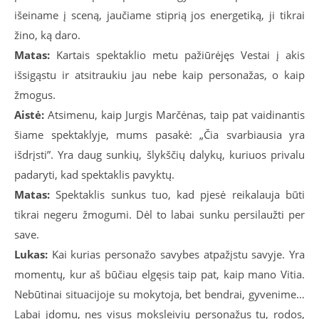
išeiname į sceną, jaučiame stiprią jos energetiką, ji tikrai
žino, ką daro.
Matas:
Kartais spektaklio metu pažiūrėjęs Vestai į akis
išsigąstu ir atsitraukiu jau nebe kaip personažas, o kaip
žmogus.
Aistė:
Atsimenu, kaip Jurgis Marčėnas, taip pat vaidinantis
šiame spektaklyje, mums pasakė: „Čia svarbiausia yra
išdrįsti”. Yra daug sunkių, šlykščių dalykų, kuriuos privalu
padaryti, kad spektaklis pavyktų.
Matas:
Spektaklis sunkus tuo, kad pjesė reikalauja būti
tikrai negeru žmogumi. Dėl to labai sunku persilaužti per
save.
Lukas:
Kai kurias personažo savybes atpažįstu savyje. Yra
momentų, kur aš būčiau elgęsis taip pat, kaip mano Vitia.
Nebūtinai situacijoje su mokytoja, bet bendrai, gyvenime…
Labai įdomu, nes visus moksleivių personažus tu, rodos,