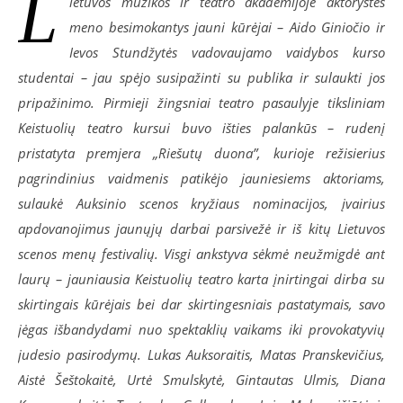
L
ietuvos muzikos ir teatro akademijoje aktorystės
meno besimokantys jauni kūrėjai – Aido Giniočio ir
Ievos Stundžytės vadovaujamo vaidybos kurso
studentai – jau spėjo susipažinti su publika ir sulaukti jos
pripažinimo. Pirmieji žingsniai teatro pasaulyje tiksliniam
Keistuolių teatro kursui buvo išties palankūs – rudenį
pristatyta premjera „Riešutų duona”, kurioje režisierius
pagrindinius vaidmenis patikėjo jauniesiems aktoriams,
sulaukė Auksinio scenos kryžiaus nominacijos, įvairius
apdovanojimus jaunųjų darbai parsivežė ir iš kitų Lietuvos
scenos menų festivalių. Visgi ankstyva sėkmė neužmigdė ant
laurų – jauniausia Keistuolių teatro karta įnirtingai dirba su
skirtingais kūrėjais bei dar skirtingesniais pastatymais, savo
jėgas išbandydami nuo spektaklių vaikams iki provokatyvių
judesio pasirodymų. Lukas Auksoraitis, Matas Pranskevičius,
Aistė Šeštokaitė, Urtė Smulskytė, Gintautas Ulmis, Diana