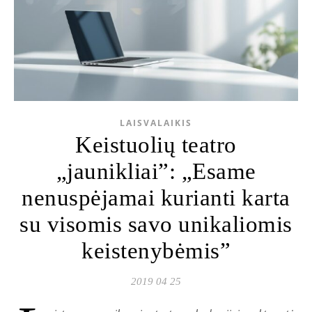
LAISVALAIKIS
Keistuolių teatro
„jaunikliai”: „Esame
nenuspėjamai kurianti karta
su visomis savo unikaliomis
keistenybėmis”
2019 04 25