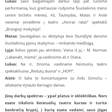
Lukas:
Savo baigiamajam darbui taip pat ruošime
performansą, kurį greičiausiai rodysime Šiuolaikinio meno
centre birželio mėnesį. Aš, Tautvydas, Matas ir Aistė
neseniai įsivedėme į teatro „Atviras ratas” spektaklį
„Brangioji mokytoja”.
Matas:
Savaitgaliais su dėstytoja Ieva Stundžyte darome
šiuolaikinių pjesių skaitymus – renkamės medžiagą.
Lyja:
Kelios pjesės jau atrinktos. Viena iš jų – M. Norman
„Labanakt, mama”, ją vaidinsime aš ir Diana.
Lukas:
Na ir, žinoma, vaidiname Keistuolių teatro
spektakliuose „Riešutų duona” ir „HOP!”.
Aistė:
O šalia to koncertuojame su Aidu Giniočiu –
atliekame Vytauto Kernagio dainas.
Jūsų darbų spektras – ypač platus ir eklektiškas. Nors
esate tikslinis Keistuolių teatro kursas ir turite
konkrečią kryptį, į kurią esate vedami, savo jėgas