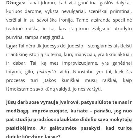
Džiugas:
Labai įdomu, kad visi ganėtinai gašlūs dalykai,
kuriuos darome, vyksta nevulgariai, sceniškai priimtinai,
veržliai ir su savotiška ironija. Tame atsiranda specifinė
teatrinė raiška, ir tai, kas iš pirmo žvilgsnio atrodytų
purvina, tampa netgi gražu.
Lyja:
Tai nėra tik judesys dėl judesio – stengiamės atskleisti
ir antikinę istoriją su tema, kuri, manyčiau, yra tikrai aktuali
ir dabar. Tai, ką mes improvizuojame, yra ganėtinai
intymu, gilu,
pakrapšto
vidų. Nuostabu yra tai, kiek šis
procesas turi įtakos kūniškai mūsų raiškai, kaip
išmokstame savo kūną valdyti, jo nesivaržyti.
Jūsų darbuose vyrauja įvairovė, patys siūlote temas ir
medžiagą, improvizuojate, kuriate – panašu, jog nuo
pat studijų pradžios sulaukiate didelio savo mokytojų
pasitikėjimo. Ar galėtumėte pasakyti, kad turite
didelę kūrybinę laisvę?