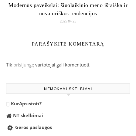
Modernūs paveikslai: šiuolaikinio meno išraiška ir
novatoriškos tendencijos
2025 04 25
PARAŠYKITE KOMENTARĄ
Tik
prisijungę
vartotojai gali komentuoti.
NEMOKAMI SKELBIMAI
KurApsistoti?
NT skelbimai
Geros paslaugos