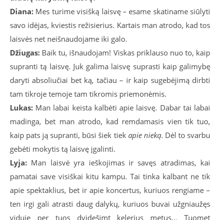
Diana:
Mes turime visišką laisvę – esame skatiname siūlyti
savo idėjas, kviestis režisierius. Kartais man atrodo, kad tos
laisvės net neišnaudojame iki galo.
Džiugas:
Baik tu, išnaudojam! Viskas priklauso nuo to, kaip
supranti tą laisvę. Juk galima laisvę suprasti kaip galimybę
daryti absoliučiai bet ką, tačiau – ir kaip sugebėjimą dirbti
tam tikroje temoje tam tikromis priemonėmis.
Lukas:
Man labai keista kalbėti apie laisvę. Dabar tai labai
madinga, bet man atrodo, kad remdamasis vien tik tuo,
kaip pats ją supranti, būsi šiek tiek
apie nieką
. Dėl to svarbu
gebėti mokytis tą laisvę įgalinti.
Lyja:
Man laisvė yra ieškojimas ir savęs atradimas, kai
pamatai save visiškai kitu kampu. Tai tinka kalbant ne tik
apie spektaklius, bet ir apie koncertus, kuriuos rengiame –
ten irgi gali atrasti daug dalykų, kuriuos buvai užgniaužęs
viduje per tuos dvidešimt kelerius metus… Tuomet