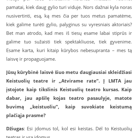
pamatai, kiek daug gylio turi viduje. Nors dažnai kyla noras
nusivertinti, esą, ką mes čia per tuos metus pamatėme,
kiek galime turėti gylio, palyginus su vyresniais aktoriais?
Bet man atrodo, kad mes iš tiesų esame labai stiprūs ir
galime tuo sužaisti tiek spektakliuose, tiek gyvenime.
Esame karta, kuri kitaip kūrybos nebesupranta – mes tą
laisvę ir propaguojame.
Jūsų kūrybinė laisvė šiuo metu daugiausiai skleidžiasi
Keistuolių teatre ir „
Atvirame rate”. Į LMTA jau
įstojote kaip tikslinis Keistuolių teatro kursas. Kaip
dabar, jau apšilę kojas teatro pasaulyje, matote
buvimą „
keistuoliu”, kaip suvokiate keistumą
plačiąja prasme?
Džiugas
: Esi įdomus tol, kol esi keistas. Dėl to Keistuolių
teatras ir yra įdomus.