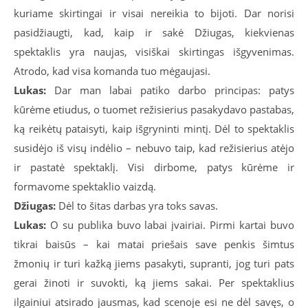
kuriame skirtingai ir visai nereikia to bijoti. Dar norisi
pasidžiaugti, kad, kaip ir sakė Džiugas, kiekvienas
spektaklis yra naujas, visiškai skirtingas išgyvenimas.
Atrodo, kad visa komanda tuo mėgaujasi.
Lukas:
Dar man labai patiko darbo principas: patys
kūrėme etiudus, o tuomet režisierius pasakydavo pastabas,
ką reikėtų pataisyti, kaip išgryninti mintį. Dėl to spektaklis
susidėjo iš visų indėlio – nebuvo taip, kad režisierius atėjo
ir pastatė spektaklį. Visi dirbome, patys kūrėme ir
formavome spektaklio vaizdą.
Džiugas:
Dėl to šitas darbas yra toks savas.
Lukas:
O su publika buvo labai įvairiai. Pirmi kartai buvo
tikrai baisūs – kai matai priešais save penkis šimtus
žmonių ir turi kažką jiems pasakyti, supranti, jog turi pats
gerai žinoti ir suvokti, ką jiems sakai. Per spektaklius
ilgainiui atsirado jausmas, kad scenoje esi ne dėl savęs, o