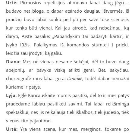
Urtė:
Pirmosios repeticijos atimdavo labai daug jėgų –
būdavo net bloga, o dabar atsirado daugiau ištvermės. Iš
pradžių buvo labai sunku perlipti per save tose scenose,
kur tenka būti vienai. Kai jau atrodė, kad nebežinau, ką
daryti, Aistė pasakė: „Pabandykim tai padaryti kartu”, ir
įvyko lūžis. Palaikymas iš komandos stumteli į priekį,
leidžia sau įrodyti, ką galiu.
Diana:
Mes nė vienas nesame šokėjai, dėl to buvo daug
abejonių, ar pavyks viską atlikti gerai. Bet, sakyčiau,
choreografė mus labai gerai
išminkė
, todėl dabar nemažai
kuriame ir patys.
Lyja:
Eglė Kančauskaitė mumis pasitiki, dėl to ir mes patys
pradedame labiau pasitikėti savimi. Tai labai reikšminga
spektakliui, nes jis reikalauja tiek iškalbos, tiek judesio, tiek
vienas kito pajautimo.
Urtė:
Yra viena scena, kur mes, merginos, šokame po