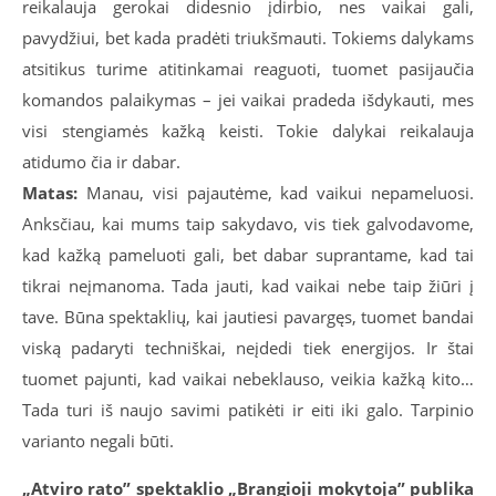
reikalauja gerokai didesnio įdirbio, nes vaikai gali,
pavydžiui, bet kada pradėti triukšmauti. Tokiems dalykams
atsitikus turime atitinkamai reaguoti, tuomet pasijaučia
komandos palaikymas – jei vaikai pradeda išdykauti, mes
visi stengiamės kažką keisti. Tokie dalykai reikalauja
atidumo čia ir dabar.
Matas:
Manau, visi pajautėme, kad vaikui nepameluosi.
Anksčiau, kai mums taip sakydavo, vis tiek galvodavome,
kad kažką pameluoti gali, bet dabar suprantame, kad tai
tikrai neįmanoma. Tada jauti, kad vaikai nebe taip žiūri į
tave. Būna spektaklių, kai jautiesi pavargęs, tuomet bandai
viską padaryti techniškai, neįdedi tiek energijos. Ir štai
tuomet pajunti, kad vaikai nebeklauso, veikia kažką kito…
Tada turi iš naujo savimi patikėti ir eiti iki galo. Tarpinio
varianto negali būti.
„
Atviro rato” spektaklio „
Brangioji mokytoja” publika