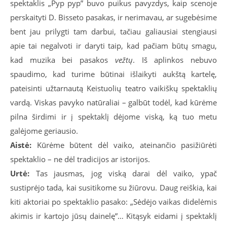
spektaklis „Pyp pyp” buvo puikus pavyzdys, kaip scenoje
perskaityti D. Bisseto pasakas, ir nerimavau, ar sugebėsime
bent jau prilygti tam darbui, tačiau galiausiai stengiausi
apie tai negalvoti ir daryti taip, kad pačiam būtų smagu,
kad muzika bei pasakos
vežtų
. Iš aplinkos nebuvo
spaudimo, kad turime būtinai išlaikyti aukštą kartelę,
pateisinti užtarnautą Keistuolių teatro vaikiškų spektaklių
vardą. Viskas pavyko natūraliai – galbūt todėl, kad kūrėme
pilna širdimi ir į spektaklį dėjome viską, ką tuo metu
galėjome geriausio.
Aistė:
Kūrėme būtent dėl vaiko, ateinančio pasižiūrėti
spektaklio – ne dėl tradicijos ar istorijos.
Urtė:
Tas jausmas, jog viską darai dėl vaiko, ypač
sustiprėjo tada, kai susitikome su žiūrovu. Daug reiškia, kai
kiti aktoriai po spektaklio pasako: „Sėdėjo vaikas didelėmis
akimis ir kartojo jūsų dainelę”… Kitąsyk eidami į spektaklį