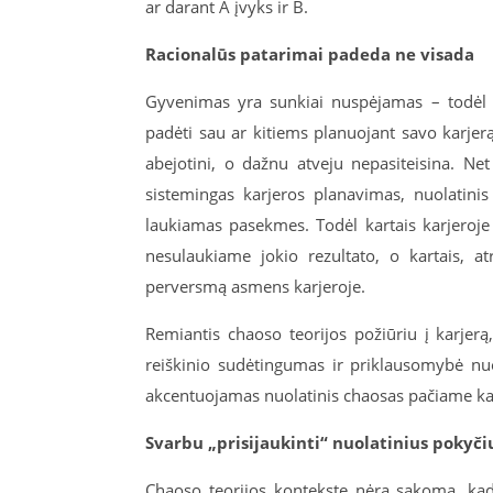
ar darant A įvyks ir B.
Racionalūs patarimai padeda ne visada
Gyvenimas yra sunkiai nuspėjamas – todėl t
padėti sau ar kitiems planuojant savo karjerą
abejotini, o dažnu atveju nepasiteisina. Net 
sistemingas karjeros planavimas, nuolatinis
laukiamas pasekmes. Todėl kartais karjeroje 
nesulaukiame jokio rezultato, o kartais, atr
perversmą asmens karjeroje.
Remiantis chaoso teorijos požiūriu į karjer
reiškinio sudėtingumas ir priklausomybė nu
akcentuojamas nuolatinis chaosas pačiame ka
Svarbu „prisijaukinti“ nuolatinius pokyči
Chaoso teorijos kontekste nėra sakoma, kad k