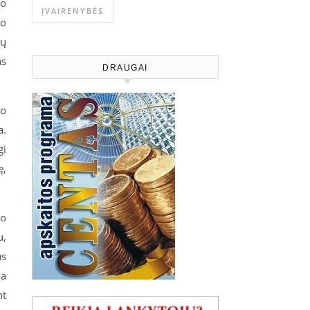
io
ĮVAIRENYBĖS
 o
ių
as
DRAUGAI
po
a.
gi
ę,
 o
u,
us
ia
nt