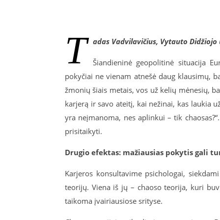
T
adas Vadvilavičius, Vytauto Didžiojo
Šiandieninė geopolitinė situacija Eu
pokyčiai ne vienam atnešė daug klausimų, bai
žmonių šiais metais, vos už kelių mėnesių, baig
karjerą ir savo ateitį, kai nežinai, kas laukia
yra neįmanoma, nes aplinkui – tik chaosas?“.
prisitaikyti.
Drugio efektas: mažiausias pokytis gali t
Karjeros konsultavime psichologai, siekdami 
teorijų. Viena iš jų – chaoso teorija, kuri 
taikoma įvairiausiose srityse.