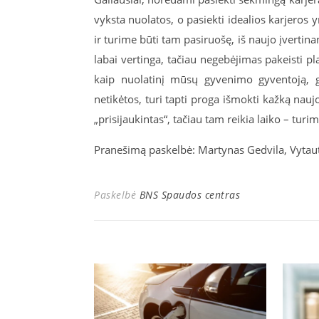
vyksta nuolatos, o pasiekti idealios karjeros y
ir turime būti tam pasiruošę, iš naujo įvertinan
labai vertinga, tačiau negebėjimas pakeisti pla
kaip nuolatinį mūsų gyvenimo gyventoją, ga
netikėtos, turi tapti proga išmokti kažką naujo,
„prisijaukintas“, tačiau tam reikia laiko – turi
Pranešimą paskelbė: Martynas Gedvila, Vytaut
Paskelbė
BNS Spaudos centras