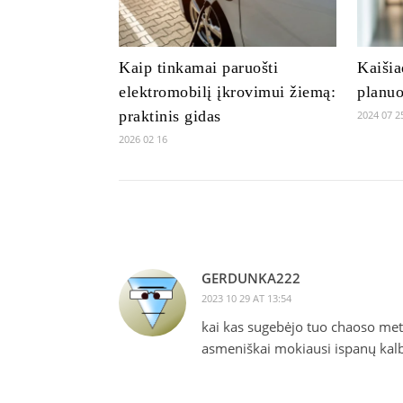
Kaip tinkamai paruošti
Kaišia
elektromobilį įkrovimui žiemą:
planuo
praktinis gidas
2024 07 2
2026 02 16
GERDUNKA222
2023 10 29 AT 13:54
kai kas sugebėjo tuo chaoso met
asmeniškai mokiausi ispanų ka