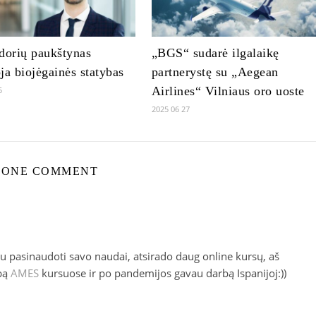
dorių paukštynas
„BGS“ sudarė ilgalaikę
ja biojėgainės statybas
partnerystę su „Aegean
Airlines“ Vilniaus oro uoste
5
2025 06 27
ONE COMMENT
u pasinaudoti savo naudai, atsirado daug online kursų, aš
lbą
AMES
kursuose ir po pandemijos gavau darbą Ispanijoj:))