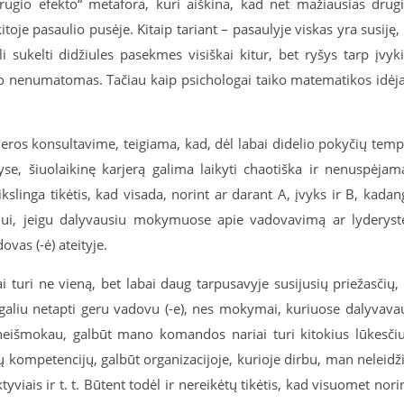
rugio efekto“ metafora, kuri aiškina, kad net mažiausias drug
toje pasaulio pusėje. Kitaip tariant – pasaulyje viskas yra susiję,
i sukelti didžiules pasekmes visiškai kitur, bet ryšys tarp įvyk
ksto nenumatomas. Tačiau kaip psichologai taiko matematikos idėj
jeros konsultavime, teigiama, kad, dėl labai didelio pokyčių tem
se, šiuolaikinę karjerą galima laikyti chaotiška ir nenuspėjam
kslinga tikėtis, kad visada, norint ar darant A, įvyks ir B, kadan
žiui, jeigu dalyvausiu mokymuose apie vadovavimą ar lyderyst
ovas (-ė) ateityje.
ai turi ne vieną, bet labai daug tarpusavyje susijusių priežasčių,
aliu netapti geru vadovu (-e), nes mokymai, kuriuose dalyvava
o neišmokau, galbūt mano komandos nariai turi kitokius lūkesči
gų kompetencijų, galbūt organizacijoje, kurioje dirbu, man neleidž
tyviais ir t. t. Būtent todėl ir nereikėtų tikėtis, kad visuomet nori