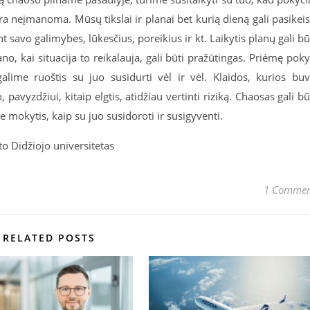
ra neįmanoma. Mūsų tikslai ir planai bet kurią dieną gali pasikeis
t savo galimybes, lūkesčius, poreikius ir kt. Laikytis planų gali bū
no, kai situacija to reikalauja, gali būti pražūtingas. Priėmę poky
lime ruoštis su juo susidurti vėl ir vėl. Klaidos, kurios bu
 pavyzdžiui, kitaip elgtis, atidžiau vertinti riziką. Chaosas gali bū
me mokytis, kaip su juo susidoroti ir susigyventi.
o Didžiojo universitetas
1 Comme
RELATED POSTS