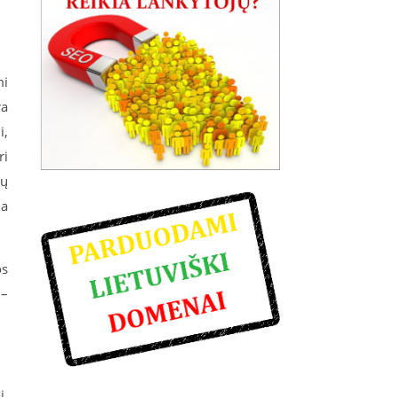
mi
ra
i,
ri
gų
ia
os
 –
i,