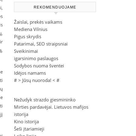
i,
REKOMENDUOJAME
os
Žaislai, prekės vaikams
is
Mediena Vilnius
ų,
Pigus skrydis
ir
Patarimai, SEO straipsniai
ą,
Sveikinimai
igarsinimo paslaugos
Sodybos nuoma šventei
ie
Idėjos namams
ti
# >
Jūsų nuoroda!
< #
jų
ie
Nežudyk strazdo giesmininko
ti
Mirties pardavėjai. Lietuvos mafijos
jį
istorija
Kino istorija
Šeši įtariamieji
ai