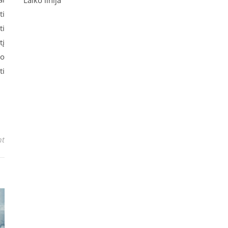
Laiko linija
ti
ti
tį
vo
ti
nt