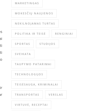
MARKETINGAS
MOKESČIŲ NAUJIENOS
NEKILNOJAMAS TURTAS
os
POLITIKA IR TEISĖ
RENGINIAI
ai
SPORTAS
STUDIJOS
ti
ti
SVEIKATA
jo
TAUPYMO PATARIMAI
TECHNOLOGIJOS
TEISĖSAUGA, KRIMINALAI
ir
ar
TRANSPORTAS
VERSLAS
VIRTUVĖ, RECEPTAI