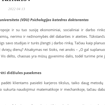
2022 04 13
 universiteto (VDU) Psichologijos katedros doktorantas
ropoje ir su tuo susiję ekonominiai, socialiniai ir darbo rink
mių, nerimo ir nežinomybės dėl dabarties ir ateities. Tūkstanči
s savo studijas ir turės įžengti į darbo rinką. Tačiau kaip planuo
 už dviejų dienų? Atsakymas nei šioks, nei anoks – „O gal suplanuo
 Vis dėlto, chaosas yra mūsų gyvenimo dalis, todėl turime prie 
urėti didžiules pasekmes
padėti klientams pasiekti karjeros tikslus, taiko daug metodų 
buvo sukurta naudojimui matematikoje ir mechanikoje, tačiau dab