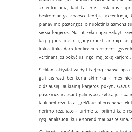
akcentuojama, kad karjeros reiškinius supras
besiremiantys chaoso teorija, akcentuoja,
planavimo pastangos, o nuolatinis asmens suv
siekia karjeros
.
Norint sėkmingai valdyti savo
kaip į juos prasmingai įsitraukti ar kaip jai
kokią įtaką daro konkretaus asmens gyvenimu
vertinant jos pokyčius ir galimą įtaką karjerai.
Siekiant aktyviai valdyti karjerą chaoso apsup
gali atsirasti bet kurią akimirką – mes ni
didžiausią laukiamą karjeros pokytį. Gavus p
pasekmes ir, esant galimybei, keletą jų išband
laukiami rezultatai greičiausiai bus nepasiek
norimo rezultato – turime tai priimti kaip re
ryšį, analizuoti, kurie sprendimai pasiteisina, o
Galiausiai, norėdami pasiekti sėkmingą karjer