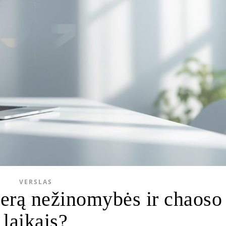
VERSLAS
jerą nežinomybės ir chaoso
laikais?