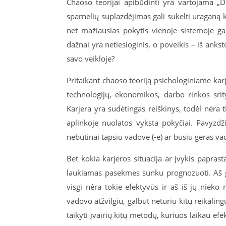
Chaoso teorijai apibūdinti yra vartojama „D
sparnelių suplazdėjimas gali sukelti uraganą ki
net mažiausias pokytis vienoje sistemoje gal
dažnai yra netiesioginis, o poveikis – iš an
savo veikloje?
Pritaikant chaoso teoriją psichologiniame kar
technologijų, ekonomikos, darbo rinkos srity
Karjera yra sudėtingas reiškinys, todėl nėra ti
aplinkoje nuolatos vyksta pokyčiai. Pavyzd
nebūtinai tapsiu vadove (-e) ar būsiu geras vad
Bet kokia karjeros situacija ar įvykis paprast
laukiamas pasekmes sunku prognozuoti. Aš g
visgi nėra tokie efektyvūs ir aš iš jų niek
vadovo atžvilgiu, galbūt neturiu kitų reikalin
taikyti įvairių kitų metodų, kuriuos laikau efek