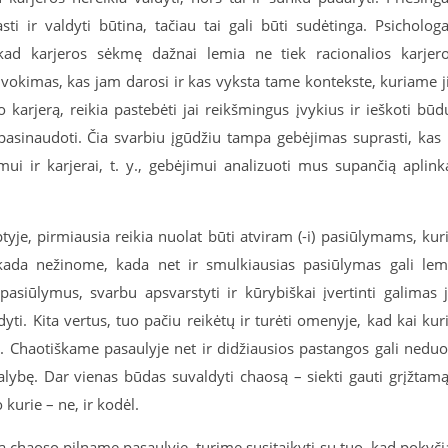
ti ir valdyti būtina, tačiau tai gali būti sudėtinga. Psichologa
 kad karjeros sėkmę dažnai lemia ne tiek racionalios karjer
okimas, kas jam darosi ir kas vyksta tame kontekste, kuriame j
 karjerą, reikia pastebėti jai reikšmingus įvykius ir ieškoti būd
s pasinaudoti. Čia svarbiu įgūdžiu tampa gebėjimas suprasti, kas 
i ir karjerai, t. y., gebėjimui analizuoti mus supančią aplink
tyje, pirmiausia reikia nuolat būti atviram (-i) pasiūlymams, kur
ekada nežinome, kada net ir smulkiausias pasiūlymas gali lem
asiūlymus, svarbu apsvarstyti ir kūrybiškai įvertinti galimas 
yti. Kita vertus, tuo pačiu reikėtų ir turėti omenyje, kad kai kur
ti. Chaotiškame pasaulyje net ir didžiausios pastangos gali neduo
alybę. Dar vienas būdas suvaldyti chaosą – siekti gauti grįžtamą
 kurie – ne, ir kodėl.
ą chaoso pilname pasaulyje, turime susitaikyti su tuo, kad pokyči