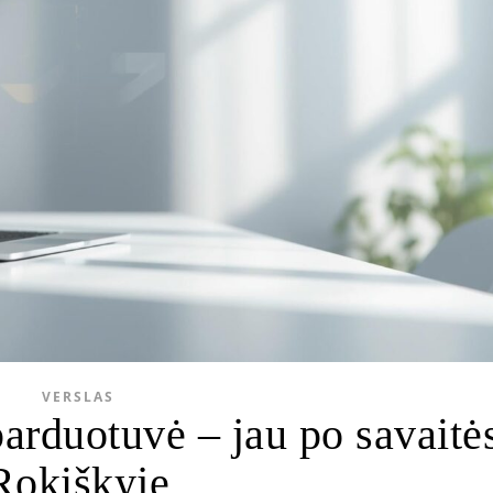
VERSLAS
parduotuvė – jau po savaitė
Rokiškyje