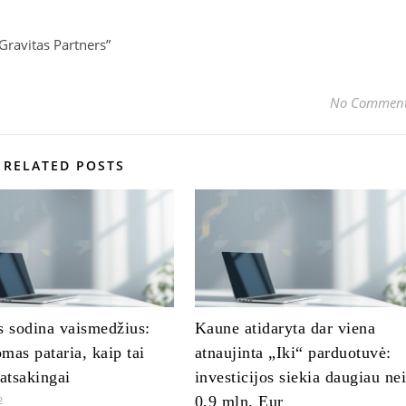
Gravitas Partners”
No Commen
RELATED POSTS
s sodina vaismedžius:
Kaune atidaryta dar viena
mas pataria, kaip tai
atnaujinta „Iki“ parduotuvė:
 atsakingai
investicijos siekia daugiau ne
0,9 mln. Eur
2