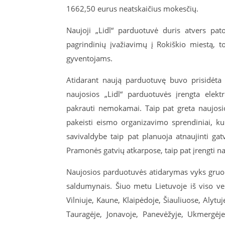
1662,50 eurus neatskaičius mokesčių.
Naujoji „Lidl“ parduotuvė duris atvers pato
pagrindinių įvažiavimų į Rokiškio miestą, to
gyventojams.
Atidarant naują parduotuvę buvo prisidėta i
naujosios „Lidl“ parduotuvės įrengta elekt
pakrauti nemokamai. Taip pat greta naujosi
pakeisti eismo organizavimo sprendiniai, k
savivaldybe taip pat planuoja atnaujinti ga
Pramonės gatvių atkarpose, taip pat įrengti na
Naujosios parduotuvės atidarymas vyks gruodž
saldumynais. Šiuo metu Lietuvoje iš viso v
Vilniuje, Kaune, Klaipėdoje, Šiauliuose, Alytu
Tauragėje, Jonavoje, Panevėžyje, Ukmergėje,