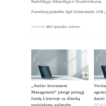
Radviliškyje, Vilkaviškyje ir Druskininkuose.
Pranešimą paskelbė: Eglė Girdauskaitė, UAB „
Paskelbė
BNS Spaudos centras
„Atelier Investment
Versla
Management“ įsteigė pirmąjį
agrono
fondą Lietuvoje su išmokų
daryti
pasirinkimo galimybe
2021 06 2