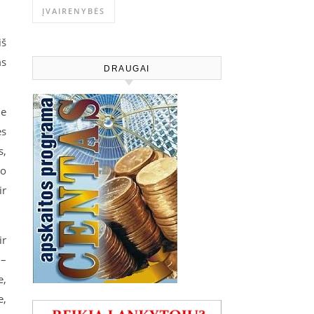
ĮVAIRENYBĖS
iš
ms
DRAUGAI
ie
ės
s,
to
ir
ir
 –
e,
e,