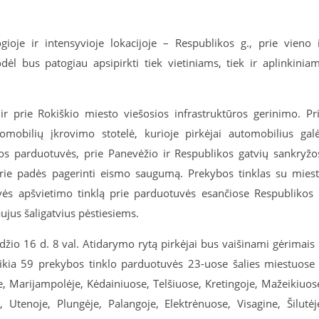
gioje ir intensyvioje lokacijoje – Respublikos g., prie vieno 
dėl bus patogiau apsipirkti tiek vietiniams, tiek ir aplinkinia
r prie Rokiškio miesto viešosios infrastruktūros gerinimo. Pr
romobilių įkrovimo stotelė, kurioje pirkėjai automobilius gal
os parduotuvės, prie Panevėžio ir Respublikos gatvių sankryžo
urie padės pagerinti eismo saugumą. Prekybos tinklas su mies
tvės apšvietimo tinklą prie parduotuvės esančiose Respublikos 
ujus šaligatvius pėstiesiems.
io 16 d. 8 val. Atidarymo rytą pirkėjai bus vaišinami gėrimais 
eikia 59 prekybos tinklo parduotuvės 23-uose šalies miestuose
je, Marijampolėje, Kėdainiuose, Telšiuose, Kretingoje, Mažeikiuos
 Utenoje, Plungėje, Palangoje, Elektrėnuose, Visagine, Šilutėj