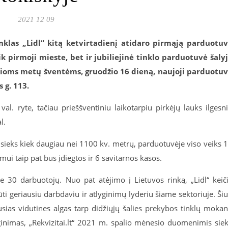
2021 12 09
inklas „Lidl“ kitą ketvirtadienį atidaro pirmąją parduotu
k pirmoji mieste, bet ir jubiliejinė tinklo parduotuvė šaly
iosioms metų šventėms, gruodžio 16 dieną, naujoji parduotu
 g. 113.
l. ryte, tačiau prieššventiniu laikotarpiu pirkėjų lauks ilgesn
al.
sieks kiek daugiau nei 1100 kv. metrų, parduotuvėje viso veiks 
umui taip pat bus įdiegtos ir 6 savitarnos kasos.
 30 darbuotojų. Nuo pat atėjimo į Lietuvos rinką, „Lidl“ keič
ti geriausiu darbdaviu ir atlyginimų lyderiu šiame sektoriuje. Ši
sias vidutines algas tarp didžiųjų šalies prekybos tinklų mokan
ginimas, „Rekvizitai.lt“ 2021 m. spalio mėnesio duomenimis sie