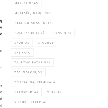
MARKETINGAS
MOKESČIŲ NAUJIENOS
vę
NEKILNOJAMAS TURTAS
je
POLITIKA IR TEISĖ
RENGINIAI
vė
SPORTAS
STUDIJOS
iu
SVEIKATA
TAUPYMO PATARIMAI
11
TECHNOLOGIJOS
TEISĖSAUGA, KRIMINALAI
ia
uo
TRANSPORTAS
VERSLAS
ti
VIRTUVĖ, RECEPTAI
kė