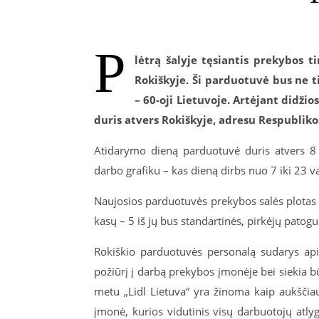
P
lėtrą šalyje tęsiantis prekybos t
Rokiškyje. Ši parduotuvė bus ne ti
– 60-oji Lietuvoje. Artėjant didž
duris atvers Rokiškyje, adresu Respublikos
Atidarymo dieną parduotuvė duris atvers 8 va
darbo grafiku – kas dieną dirbs nuo 7 iki 23 v
Naujosios parduotuvės prekybos salės plotas 
kasų – 5 iš jų bus standartinės, pirkėjų patog
Rokiškio parduotuvės personalą sudarys apie
požiūrį į darbą prekybos įmonėje bei siekia bū
metu „Lidl Lietuva“ yra žinoma kaip aukščiau
įmonė, kurios vidutinis visų darbuotojų atly