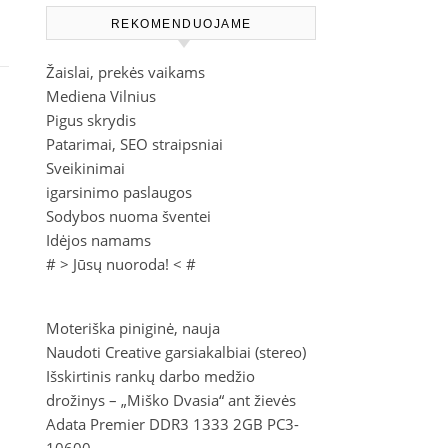
REKOMENDUOJAME
Žaislai, prekės vaikams
Mediena Vilnius
Pigus skrydis
Patarimai, SEO straipsniai
Sveikinimai
igarsinimo paslaugos
Sodybos nuoma šventei
Idėjos namams
# >
Jūsų nuoroda!
< #
Moteriška piniginė, nauja
Naudoti Creative garsiakalbiai (stereo)
Išskirtinis rankų darbo medžio
drožinys – „Miško Dvasia“ ant žievės
Adata Premier DDR3 1333 2GB PC3-