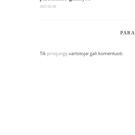
2023 02 06
PARA
Tik
prisijungę
vartotojai gali komentuoti.