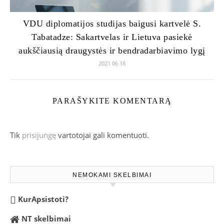
VDU diplomatijos studijas baigusi kartvelė S.
Tabatadze: Sakartvelas ir Lietuva pasiekė
aukščiausią draugystės ir bendradarbiavimo lygį
2021 06 18
PARAŠYKITE KOMENTARĄ
Tik
prisijungę
vartotojai gali komentuoti.
NEMOKAMI SKELBIMAI
KurApsistoti?
NT skelbimai