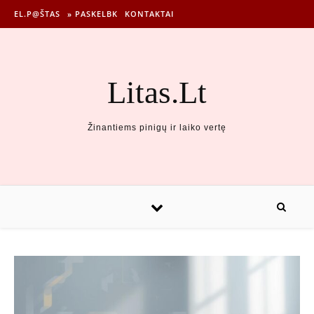
EL.P@ŠTAS
» PASKELBK
KONTAKTAI
Litas.Lt
Žinantiems pinigų ir laiko vertę