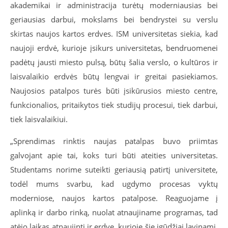
akademikai ir administracija turėtų moderniausias bei
geriausias darbui, mokslams bei bendrystei su verslu
skirtas naujos kartos erdves. ISM universitetas siekia, kad
naujoji erdvė, kurioje įsikurs universitetas, bendruomenei
padėtų jausti miesto pulsą, būtų šalia verslo, o kultūros ir
laisvalaikio erdvės būtų lengvai ir greitai pasiekiamos.
Naujosios patalpos turės būti įsikūrusios miesto centre,
funkcionalios, pritaikytos tiek studijų procesui, tiek darbui,
tiek laisvalaikiui.
„Sprendimas rinktis naujas patalpas buvo priimtas
galvojant apie tai, koks turi būti ateities universitetas.
Studentams norime suteikti geriausią patirtį universitete,
todėl mums svarbu, kad ugdymo procesas vyktų
moderniose, naujos kartos patalpose. Reaguojame į
aplinką ir darbo rinką, nuolat atnaujiname programas, tad
atėjo laikas atnaujinti ir erdvę, kurioje šie įgūdžiai lavinami.