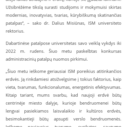
Užsibrėžėme tikslą surasti studijoms ir mokymuisi skirtas
modernias, inovatyvias, tvarias, kūrybiškumą skatinančias
patalpas“, – sako dr. Dalius Misiūnas, ISM universiteto
rektorius.
Dabartinėse patalpose universitetas savo veiklą vykdys iki
2022 m. rudens. Šiuo metu paskelbtas konkursas
administracinių patalpų nuomos pirkimui.
„Šiuo metu ieškome geriausiai ISM poreikius atitinkančios
erdvės. Ją rinkdamiesi atsižvelgsime į tokius faktorius, kaip
vieta, tvarumas, funkcionalumas, energetinis efektyvumas.
Kitaip tariant, mums svarbu, kad naujoji erdvė būtų
centrinėje miesto dalyje, kurioje bendruomenei būtų
lengvai pasiekiamos laisvalaikio ir kultūros erdvės,
besimokantieji būtų apsupti verslo bendruomenės.
Ieškome naujausius tvarumo, sveikatos, saugumo