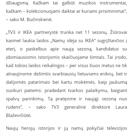
džiaugsmą. Kažkam tai galbūt muzikos instrumentai,
kažkam – kolekcionuojami daiktai ar kuriami prisiminimai“,
– sako M. Bučinskienė.
„TV3 ir IKEA partnerystė trunka net 11 sezonų. Žiūrovai
kasmet laukia laidos „Namų idėja su IKEA“ sugrįžtančios į
eterį, o paskelbus apie naują sezoną, kandidatus su
įdomiausiomis istorijomis skaičiuojame šimtais. Tai įrodo,
kad tokios laidos reikalingos – per visus šiuos metus ne tik
atnaujinome dešimtis svarbiausių lietuviams erdvių, bet ir
dalijomės patarimais bei kartu mokėmės, kaip jaukumą
susikuri patiems: pradedant tvarkos palaikymu, baigiant
spalvų parinkimų. Tą pratęsime ir naująjį sezoną nuo
rudens“, – sako TV3 generalinė direktorė Laura
Blaževičiūtė.
Naujų herojų istorijos ir jų namų pokyčiai televizijos