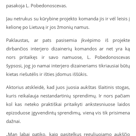
pasakoja L. Pobedonoscevas.
Jau netrukus su kūrybine projekto komanda jis ir vėl leisis į
kelionę po Lietuvą ir jos žmonių namus.
Paklaustas, ar pats pasisemia įkvėpimo iš projekte
dirbančios interjero dizainerių komandos ar net yra ką
nors pritaikęs ir savo namuose, L. Pobedonoscevas
šypsosi, jog jo namai interjero dizaineriams tikriausiai būtų
kietas riešutėlis ir išties įdomus iššūkis.
Aktorius atskleidė, kad juos juosia aukštas šlaitinis stogas,
kuris reikalauja nestandartinių sprendimų. Ir nors pačiam
kol kas neteko praktiškai pritaikyti ankstesniuose laidos
epizoduose įgyvendintų sprendimų, vieną vis tik prisimena
dažnai.
„Man labai patiko, kaip pasitelkus reguliuojamo aukščio