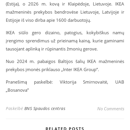
(Estija), o 2026 m. kovą ir Klaipėdoje, Lietuvoje. IKEA
mažmeninės prekybos bendrovėse Lietuvoje, Latvijoje ir
Estijoje iš viso dirba apie 1600 darbuotojų.
IKEA siūlo gero dizaino, patogius, kokybiškus namų
įrengimo sprendimus už prieinamą kainą, kurie gaminami
tausojant aplinką ir rūpinantis žmonių gerove.
Nuo 2024 m. pabaigos Baltijos šalių IKEA mažmeninės
prekybos įmonės priklauso „Inter IKEA Group“.
Pranešimą paskelbė: Viktorija Smirnovaitė, UAB
„Bosanova”
Paskelbė
BNS Spaudos centras
No Comments
RELATED POSTS