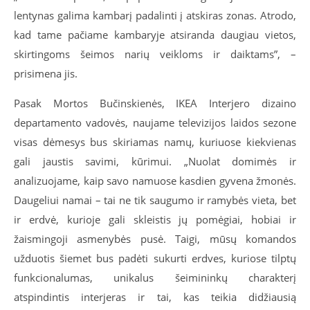
lentynas galima kambarį padalinti į atskiras zonas. Atrodo,
kad tame pačiame kambaryje atsiranda daugiau vietos,
skirtingoms šeimos narių veikloms ir daiktams”, –
prisimena jis.
Pasak Mortos Bučinskienės, IKEA Interjero dizaino
departamento vadovės, naujame televizijos laidos sezone
visas dėmesys bus skiriamas namų, kuriuose kiekvienas
gali jaustis savimi, kūrimui. „Nuolat domimės ir
analizuojame, kaip savo namuose kasdien gyvena žmonės.
Daugeliui namai – tai ne tik saugumo ir ramybės vieta, bet
ir erdvė, kurioje gali skleistis jų pomėgiai, hobiai ir
žaismingoji asmenybės pusė. Taigi, mūsų komandos
užduotis šiemet bus padėti sukurti erdves, kuriose tilptų
funkcionalumas, unikalus šeimininkų charakterį
atspindintis interjeras ir tai, kas teikia didžiausią