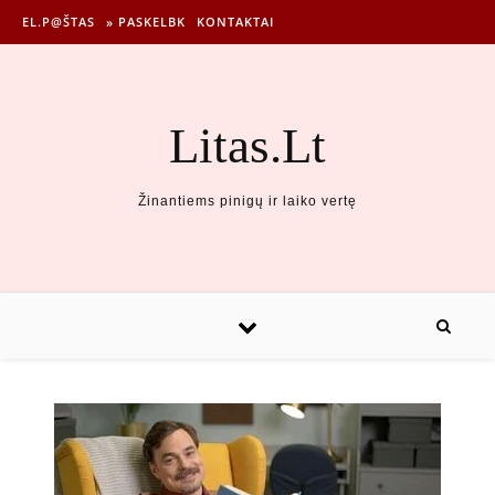
EL.P@ŠTAS
» PASKELBK
KONTAKTAI
Litas.Lt
Žinantiems pinigų ir laiko vertę