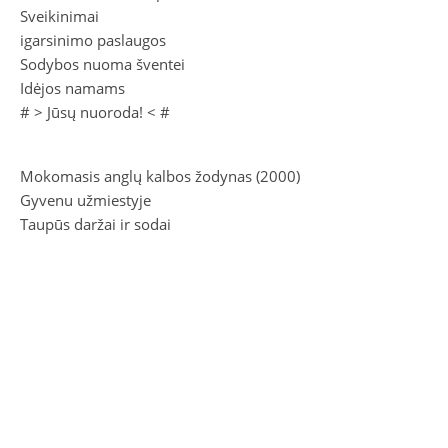
Sveikinimai
igarsinimo paslaugos
Sodybos nuoma šventei
Idėjos namams
# >
Jūsų nuoroda!
< #
Mokomasis anglų kalbos žodynas (2000)
Gyvenu užmiestyje
Taupūs daržai ir sodai
Masturbacija
Protų dvikova, 1 knyga
2026 Litas.Lt ©.