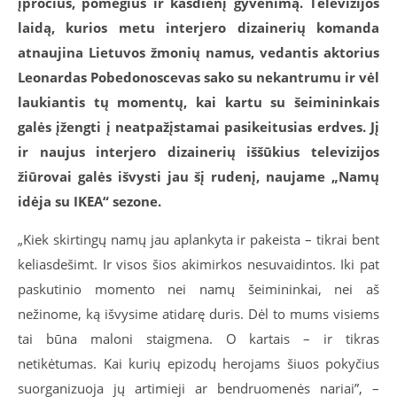
įpročius, pomėgius ir kasdienį gyvenimą. Televizijos
laidą, kurios metu interjero dizainerių komanda
atnaujina Lietuvos žmonių namus, vedantis aktorius
Leonardas Pobedonoscevas sako su nekantrumu ir vėl
laukiantis tų momentų, kai kartu su šeimininkais
galės įžengti į neatpažįstamai pasikeitusias erdves. Jį
ir naujus interjero dizainerių iššūkius televizijos
žiūrovai galės išvysti jau šį rudenį, naujame „Namų
idėja su IKEA“ sezone.
„Kiek skirtingų namų jau aplankyta ir pakeista – tikrai bent
keliasdešimt. Ir visos šios akimirkos nesuvaidintos. Iki pat
paskutinio momento nei namų šeimininkai, nei aš
nežinome, ką išvysime atidarę duris. Dėl to mums visiems
tai būna maloni staigmena. O kartais – ir tikras
netikėtumas. Kai kurių epizodų herojams šiuos pokyčius
suorganizuoja jų artimieji ar bendruomenės nariai”, –