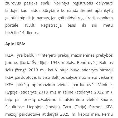
žiūrovus pasieks spalį. Norintys registruotis dalyvauti
laidoje, kad laidos kūrybinė komanda šiemet aplankytų
galbūt kaip tik jų namus, jau gali pildyti registracijos anketą
portale Tv3.lt. Registracija tęsis iki šių metų
birželio 14 dienos.
Apie IKEA:
IKEA yra baldų ir interjero prekių mažmeninės prekybos
įmonė, įkurta Švedijoje 1943 metais. Bendrovė į Baltijos
šalis įžengė 2013 m., kai Vilniuje buvo atidaryta pirmoji
IKEA parduotuvė. Iš viso Baltijos šalyse šiuo metu veikia 9
IKEA pirkėjų aptarnavimo vietos: parduotuvės Vilniuje,
Rygoje (atidaryta 2018 m.) ir Taline (atidaryta 2022 m.),
taip pat prekių užsakymo ir atsiėmimo vietos Kaune,
Šiauliuose, Liepojoje (Latvija), Tartu (Estija). Pirmoji IKEA
mažoji parduotuvė atidaryta 2025 m. liepos mėn. Pernu