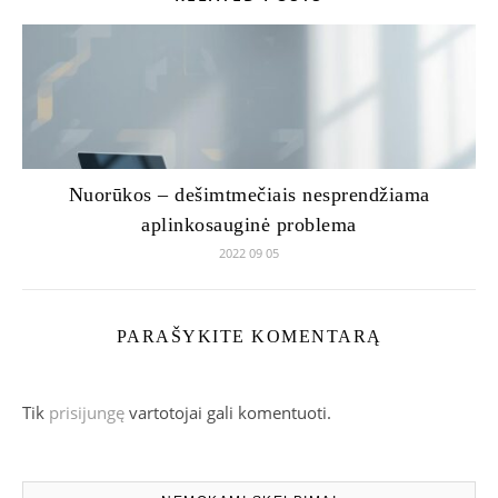
Nuorūkos – dešimtmečiais nesprendžiama
aplinkosauginė problema
2022 09 05
PARAŠYKITE KOMENTARĄ
Tik
prisijungę
vartotojai gali komentuoti.