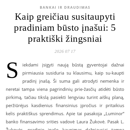
BANKAI IR DRAUDIMAS
Kaip greičiau susitaupyti
pradiniam būsto įnašui: 5
praktiški žingsniai
2026 07 17
S
iekdami įsigyti naują būstą gyventojai dažnai
pirmiausia susiduria su klausimu, kaip su-kaupti
pradinį įnašą. Ši suma gali atrodyti nemenka ir
neretai tampa viena pagrindinių prie-žasčių atidėti būsto
pirkimą, tačiau tikslą pasiekti lengviau turint aiškų planą,
peržiūrėjus kasdienius finansinius įpročius ir pritaikius
kelis praktiškus sprendimus. Apie tai pasakoja „Luminor“
banko finansavimo srities vadovė Laura Žukovė. Pasak L.
Žukovės, pradinio įnašo kaupimas dažniausiai tampa