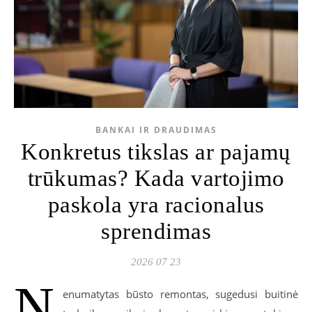
BANKAI IR DRAUDIMAS
Konkretus tikslas ar pajamų
trūkumas? Kada vartojimo
paskola yra racionalus
sprendimas
2026 07 23
N
enumatytas būsto remontas, sugedusi buitinė