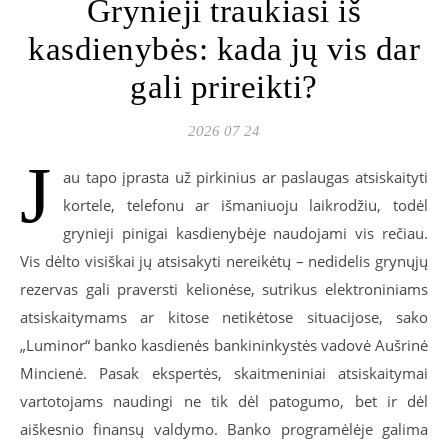
Grynieji traukiasi iš
kasdienybės: kada jų vis dar
gali prireikti?
2026 07 24
J
au tapo įprasta už pirkinius ar paslaugas atsiskaityti
kortele, telefonu ar išmaniuoju laikrodžiu, todėl
grynieji pinigai kasdienybėje naudojami vis rečiau.
Vis dėlto visiškai jų atsisakyti nereikėtų – nedidelis grynųjų
rezervas gali praversti kelionėse, sutrikus elektroniniams
atsiskaitymams ar kitose netikėtose situacijose, sako
„Luminor“ banko kasdienės bankininkystės vadovė Aušrinė
Mincienė. Pasak ekspertės, skaitmeniniai atsiskaitymai
vartotojams naudingi ne tik dėl patogumo, bet ir dėl
aiškesnio finansų valdymo. Banko programėlėje galima