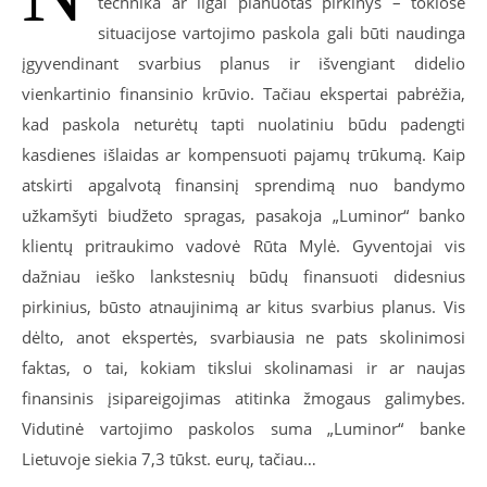
technika ar ilgai planuotas pirkinys – tokiose
situacijose vartojimo paskola gali būti naudinga
įgyvendinant svarbius planus ir išvengiant didelio
vienkartinio finansinio krūvio. Tačiau ekspertai pabrėžia,
kad paskola neturėtų tapti nuolatiniu būdu padengti
kasdienes išlaidas ar kompensuoti pajamų trūkumą. Kaip
atskirti apgalvotą finansinį sprendimą nuo bandymo
užkamšyti biudžeto spragas, pasakoja „Luminor“ banko
klientų pritraukimo vadovė Rūta Mylė. Gyventojai vis
dažniau ieško lankstesnių būdų finansuoti didesnius
pirkinius, būsto atnaujinimą ar kitus svarbius planus. Vis
dėlto, anot ekspertės, svarbiausia ne pats skolinimosi
faktas, o tai, kokiam tikslui skolinamasi ir ar naujas
finansinis įsipareigojimas atitinka žmogaus galimybes.
Vidutinė vartojimo paskolos suma „Luminor“ banke
Lietuvoje siekia 7,3 tūkst. eurų, tačiau…