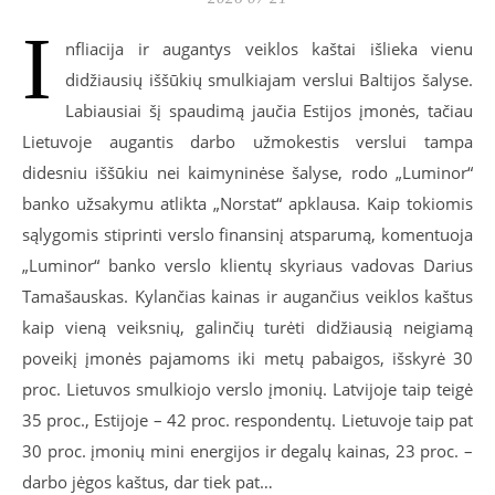
I
nfliacija ir augantys veiklos kaštai išlieka vienu
didžiausių iššūkių smulkiajam verslui Baltijos šalyse.
Labiausiai šį spaudimą jaučia Estijos įmonės, tačiau
Lietuvoje augantis darbo užmokestis verslui tampa
didesniu iššūkiu nei kaimyninėse šalyse, rodo „Luminor“
banko užsakymu atlikta „Norstat“ apklausa. Kaip tokiomis
sąlygomis stiprinti verslo finansinį atsparumą, komentuoja
„Luminor“ banko verslo klientų skyriaus vadovas Darius
Tamašauskas. Kylančias kainas ir augančius veiklos kaštus
kaip vieną veiksnių, galinčių turėti didžiausią neigiamą
poveikį įmonės pajamoms iki metų pabaigos, išskyrė 30
proc. Lietuvos smulkiojo verslo įmonių. Latvijoje taip teigė
35 proc., Estijoje – 42 proc. respondentų. Lietuvoje taip pat
30 proc. įmonių mini energijos ir degalų kainas, 23 proc. –
darbo jėgos kaštus, dar tiek pat…