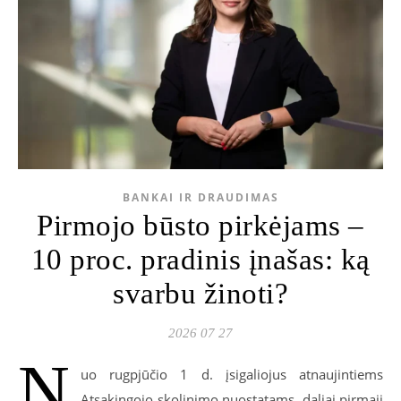
BANKAI IR DRAUDIMAS
Pirmojo būsto pirkėjams –
10 proc. pradinis įnašas: ką
svarbu žinoti?
2026 07 27
N
uo rugpjūčio 1 d. įsigaliojus atnaujintiems
Atsakingojo skolinimo nuostatams, daliai pirmąjį