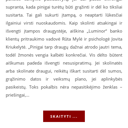
supranta, kada pinigai turėtų būti grąžinti ir dėl ko tiksliai
susitarta. Tai gali sukurti įtampą, o neaptarti lūkesčiai
ilgainiui virsti nuoskaudomis. Kaip skolinti atsakingai ir
išvengti įtampos draugystėje, aiškina „Luminor“ banko
klientų pritraukimo vadovė Rūta Mylė ir psichologė Jovita
Kriukelytė. „Pinigai tarp draugų dažnai atrodo jautri tema,
todėl žmonės vengia kalbėti konkrečiai. Vis dėlto būtent
aiškumas padeda išvengti nesusipratimų. Jei skolinatės
arba skolinate draugui, reikėtų iškart susitarti dėl sumos,
grąžinimo datos ir veiksmų plano, jei aplinkybės
pasikeistų. Toks pokalbis nėra nepasitikėjimo ženklas –
priešingai,…
SKAITYTI ...