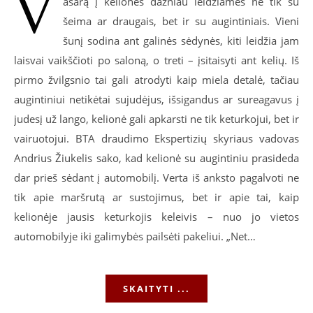
V
asarą į keliones dažniau leidžiamės ne tik su
šeima ar draugais, bet ir su augintiniais. Vieni
šunį sodina ant galinės sėdynės, kiti leidžia jam
laisvai vaikščioti po saloną, o treti – įsitaisyti ant kelių. Iš
pirmo žvilgsnio tai gali atrodyti kaip miela detalė, tačiau
augintiniui netikėtai sujudėjus, išsigandus ar sureagavus į
judesį už lango, kelionė gali apkarsti ne tik keturkojui, bet ir
vairuotojui. BTA draudimo Ekspertizių skyriaus vadovas
Andrius Žiukelis sako, kad kelionė su augintiniu prasideda
dar prieš sėdant į automobilį. Verta iš anksto pagalvoti ne
tik apie maršrutą ar sustojimus, bet ir apie tai, kaip
kelionėje jausis keturkojis keleivis – nuo jo vietos
automobilyje iki galimybės pailsėti pakeliui. „Net…
SKAITYTI ...