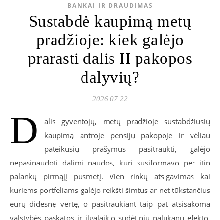
BANKAI IR DRAUDIMAS
Sustabdė kaupimą metų
pradžioje: kiek galėjo
prarasti dalis II pakopos
dalyvių?
2026 07 22
D
alis gyventojų, metų pradžioje sustabdžiusių
kaupimą antroje pensijų pakopoje ir vėliau
pateikusių prašymus pasitraukti, galėjo
nepasinaudoti dalimi naudos, kuri susiformavo per itin
palankų pirmąjį pusmetį. Vien rinkų atsigavimas kai
kuriems portfeliams galėjo reikšti šimtus ar net tūkstančius
eurų didesnę vertę, o pasitraukiant taip pat atsisakoma
valstybės paskatos ir ilgalaikio sudėtinių palūkanų efekto,