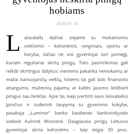
hobiams
2026 07 16
L
aisvalaikį dažnai siejame su mokamomis
veiklomis – kelionėmis, renginiais, sportu ar
kūryba, tačiau ne visi gyventojai turi pomėgį,
kuriam reguliariai skirtų pinigų. Toks pasirinkimas gali
reikšti skirtingus dalykus: vieniems pakanka nemokamų ar
mažai kainuojančių veiklų, kitiems tai gali būti finansinio
atsargumo, mažesnių pajamų ar kaltės jausmo leidžiant
pinigus sau ženklas. Apie tai, kaip įvertinti savo laisvalaikio
įpročius ir suderinti taupymą su gyvenimo kokybe,
pasakoja „Luminor“ banko kasdienės bankininkystės
vadovė Aušrinė Mincienė. Daugiausia pinigų Lietuvos
gyventojai skiria kelionėms – taip teigia 30 proc.