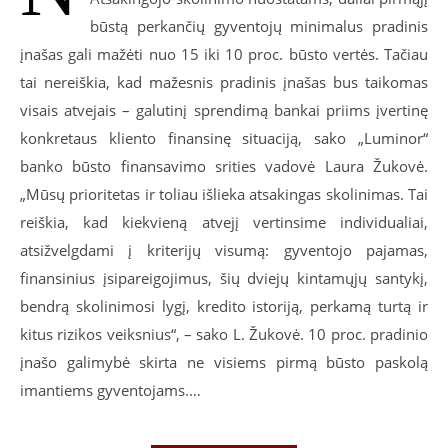
būstą perkančių gyventojų minimalus pradinis
įnašas gali mažėti nuo 15 iki 10 proc. būsto vertės. Tačiau
tai nereiškia, kad mažesnis pradinis įnašas bus taikomas
visais atvejais – galutinį sprendimą bankai priims įvertinę
konkretaus kliento finansinę situaciją, sako „Luminor“
banko būsto finansavimo srities vadovė Laura Žukovė.
„Mūsų prioritetas ir toliau išlieka atsakingas skolinimas. Tai
reiškia, kad kiekvieną atvejį vertinsime individualiai,
atsižvelgdami į kriterijų visumą: gyventojo pajamas,
finansinius įsipareigojimus, šių dviejų kintamųjų santykį,
bendrą skolinimosi lygį, kredito istoriją, perkamą turtą ir
kitus rizikos veiksnius“, – sako L. Žukovė. 10 proc. pradinio
įnašo galimybė skirta ne visiems pirmą būsto paskolą
imantiems gyventojams.…