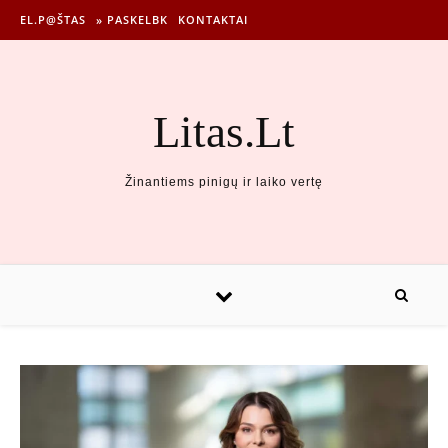
EL.P@ŠTAS
» PASKELBK
KONTAKTAI
Litas.Lt
Žinantiems pinigų ir laiko vertę