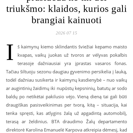
triukšmo: klaidos, kurios gali
brangiai kainuoti
2026 07 15
I
š kaimynų kiemo sklindantis šviežiai kepamo maisto
kvapas, vaikų juokas už tvoros ar vėlyvas pokalbis
terasoje dažniausiai yra įprastas vasaros fonas.
Tačiau šiltuoju sezonu daugiau gyvenimo persikelia į lauką,
todėl dažniau susikerta ir kaimynų kasdienybė – nuo vaikų
ar augintinių žaidimų iki nupūstų kepsninių, batutų ar sodo
baldų po netikėtai pakilusio vėjo. Vieną dieną tai gali būti
draugiškas pasisveikinimas per tvorą, kitą – situacija, kai
tenka spręsti, kas atlygins žalą už apgadintą automobilį,
terasą ar želdinius. BTA draudimo Žalų departamento
direktorė Karolina Emanuelė Karpova atkreipia dėmesį, kad