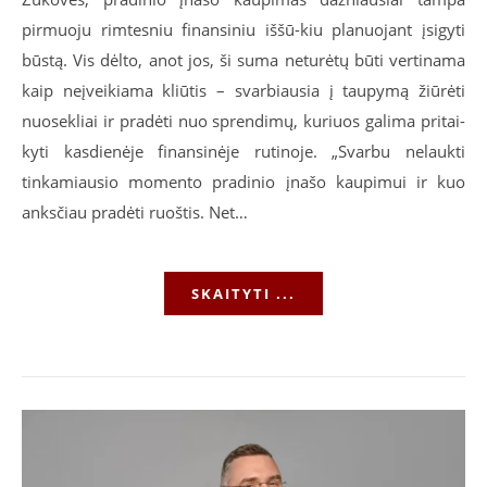
pirmuoju rimtesniu finansiniu iššū-kiu planuojant įsigyti
būstą. Vis dėlto, anot jos, ši suma neturėtų būti vertinama
kaip neįveikiama kliūtis – svarbiausia į taupymą žiūrėti
nuosekliai ir pradėti nuo sprendimų, kuriuos galima pritai-
kyti kasdienėje finansinėje rutinoje. „Svarbu nelaukti
tinkamiausio momento pradinio įnašo kaupimui ir kuo
anksčiau pradėti ruoštis. Net…
SKAITYTI ...