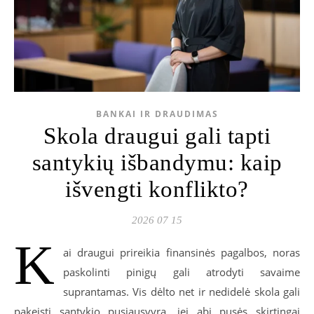
BANKAI IR DRAUDIMAS
Skola draugui gali tapti
santykių išbandymu: kaip
išvengti konflikto?
2026 07 15
K
ai draugui prireikia finansinės pagalbos, noras
paskolinti pinigų gali atrodyti savaime
suprantamas. Vis dėlto net ir nedidelė skola gali
pakeisti santykio pusiausvyrą, jei abi pusės skirtingai