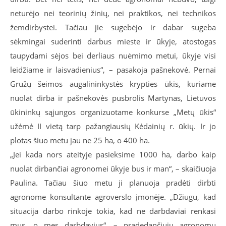
neturėjo nei teorinių žinių, nei praktikos, nei technikos
žemdirbystei. Tačiau jie sugebėjo ir dabar sugeba
sėkmingai suderinti darbus mieste ir ūkyje, atostogas
taupydami sėjos bei derliaus nuėmimo metui, ūkyje visi
leidžiame ir laisvadienius“, – pasakoja pašnekovė. Pernai
Gružų šeimos augalininkystės krypties ūkis, kuriame
nuolat dirba ir pašnekovės pusbrolis Martynas, Lietuvos
ūkininkų sąjungos organizuotame konkurse „Metų ūkis“
užėmė II vietą tarp pažangiausių Kėdainių r. ūkių. Ir jo
plotas šiuo metu jau ne 25 ha, o 400 ha.
„Jei kada nors ateityje pasieksime 1000 ha, darbo kaip
nuolat dirbančiai agronomei ūkyje bus ir man“, – skaičiuoja
Paulina. Tačiau šiuo metu ji planuoja pradėti dirbti
agronome konsultante agroverslo įmonėje. „Džiugu, kad
situacija darbo rinkoje tokia, kad ne darbdaviai renkasi
mus, o mes darbdavius“, – pradedančiųjų agronomų