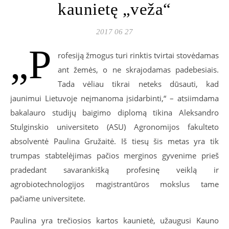
kaunietę „veža“
2017 06 27
„P
rofesiją žmogus turi rinktis tvirtai stovėdamas
ant žemės, o ne skrajodamas padebesiais.
Tada vėliau tikrai neteks dūsauti, kad
jaunimui Lietuvoje neįmanoma įsidarbinti,“ – atsiimdama
bakalauro studijų baigimo diplomą tikina Aleksandro
Stulginskio universiteto (ASU) Agronomijos fakulteto
absolventė Paulina Gružaitė. Iš tiesų šis metas yra tik
trumpas stabtelėjimas pačios merginos gyvenime prieš
pradedant savarankišką profesinę veiklą ir
agrobiotechnologijos magistrantūros mokslus tame
pačiame universitete.
Paulina yra trečiosios kartos kaunietė, užaugusi Kauno