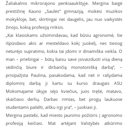
Žaliakalnio mikrorajono penkiaaukštyje. Mergina baigė
prestižinę Kauno „Saulės“ gimnaziją, mokėsi muzikos
mokykloje, bet, skirtingai nei daugelis, jau nuo vaikystės
žinojo, kokią profesiją rinksis.
„Kai klasiokams užsimindavau, kad būsiu agronomė, šie
išpūsdavo akis ar mesteldavo kokį juokelį, nes tiesiog
neturėjo supratimo, kokia tai įdomi ir dinamiška veikla. O
man – priešingai – būtų baisu save įsivaizduoti visą dieną
sėdinčią biure ir dirbančią monotonišką darbą“, –
prisipažįsta Paulina, pasakodama, kad net ir rašydama
diplominį darbą ji kartu su kurso draugais ASU
Mokomajame ūkyje sėjo kviečius, juos tręšė, matavo,
skaičiavo derlių. Darbas rimtas, bet progų laukuose
studentams pašėlti, aišku irgi yra“, – juokiasi ji.
Mergina pastebi, kad miesto jaunimo požiūris į agronomo
profesiją keičiasi. Mat artėjant Valstybės atkūrimo