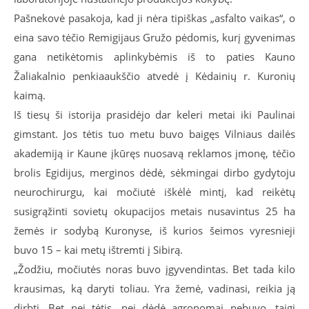
Pašnekovė pasakoja, kad ji nėra tipiškas „asfalto vaikas“, o
eina savo tėčio Remigijaus Gružo pėdomis, kurį gyvenimas
gana netikėtomis aplinkybėmis iš to paties Kauno
Žaliakalnio penkiaaukščio atvedė į Kėdainių r. Kuronių
kaimą.
Iš tiesų ši istorija prasidėjo dar keleri metai iki Paulinai
gimstant. Jos tėtis tuo metu buvo baigęs Vilniaus dailės
akademiją ir Kaune įkūręs nuosavą reklamos įmonę, tėčio
brolis Egidijus, merginos dėdė, sėkmingai dirbo gydytoju
neurochirurgu, kai močiutė iškėlė mintį, kad reikėtų
susigrąžinti sovietų okupacijos metais nusavintus 25 ha
žemės ir sodybą Kuronyse, iš kurios šeimos vyresnieji
buvo 15 – kai metų ištremti į Sibirą.
„Žodžiu, močiutės noras buvo įgyvendintas. Bet tada kilo
krausimas, ką daryti toliau. Yra žemė, vadinasi, reikia ją
dirbti. Bet nei tėtis, nei dėdė agronomai nebuvo, taigi