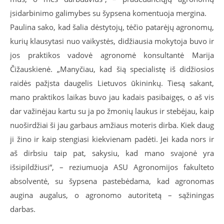
įsidarbinimo galimybes su šypsena komentuoja mergina.
Paulina sako, kad šalia dėstytojų, tėčio patarėjų agronomų,
kurių klausytasi nuo vaikystės, didžiausia mokytoja buvo ir
jos praktikos vadovė agronomė konsultantė Marija
Čižauskienė. „Manyčiau, kad šią specialistę iš didžiosios
raidės pažįsta daugelis Lietuvos ūkininkų. Tiesą sakant,
mano praktikos laikas buvo jau kadais pasibaigęs, o aš vis
dar važinėjau kartu su ja po žmonių laukus ir stebėjau, kaip
nuoširdžiai ši jau garbaus amžiaus moteris dirba. Kiek daug
ji žino ir kaip stengiasi kiekvienam padėti. Jei kada nors ir
aš dirbsiu taip pat, sakysiu, kad mano svajonė yra
išsipildžiusi“, – reziumuoja ASU Agronomijos fakulteto
absolventė, su šypsena pastebėdama, kad agronomas
augina augalus, o agronomo autoritetą – sąžiningas
darbas.