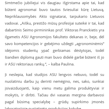
šimtmečio jubiliejui vis daugiau išgirstama apie tai, kad
būtent agronomai buvo tautos šviesuliai kūrę Lietuvą,
Nepriklausomybės Akto signatarai, tarpukario Lietuvos
vadovai. „Aišku, prestižo mūsų profesijai suteikė ir tai, kad
dabartinis Seimo pirmininkas prof. Viktoras Pranckietis yra
ilgametis ASU Agronomijos fakulteto dekanas ir, beje, dėl
savo kompetencijos ir gebėjimo uždegti „agronominėmis“
idėjomis studentų ypač gerbiamas dėstytojas, todėl
šiandien diplomą gauti man buvo didelė garbė būtent iš jo
ir ASU rektoriaus rankų.“, – kalba Paulina.
Ji neslepia, kad studijos ASU lengvos nebuvo, todėl su
nuolatiniu darbu jų derinti nemėgino, nes, sako, sunkiai
įsivaizduojanti, kaip vienu metu galima produktyviai ir
mokytis, ir dirbti. Tačiau dvi vasaras mergina darbavosi
pagal būsimą specialybę – grūdų supirkimo įmonės
laboratorijoje nustatinėjo produkcijos kokybę.