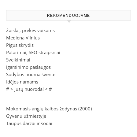
REKOMENDUOJAME
Žaislai, prekės vaikams
Mediena Vilnius
Pigus skrydis
Patarimai, SEO straipsniai
Sveikinimai
igarsinimo paslaugos
Sodybos nuoma šventei
Idėjos namams
# >
Jūsų nuoroda!
< #
Mokomasis anglų kalbos žodynas (2000)
Gyvenu užmiestyje
Taupūs daržai ir sodai
Masturbacija