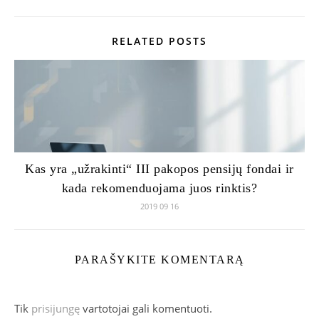
RELATED POSTS
Kas yra „užrakinti“ III pakopos pensijų fondai ir
kada rekomenduojama juos rinktis?
2019 09 16
PARAŠYKITE KOMENTARĄ
Tik
prisijungę
vartotojai gali komentuoti.