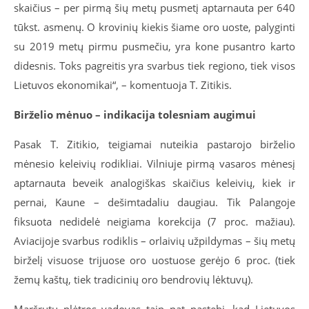
skaičius – per pirmą šių metų pusmetį aptarnauta per 640
tūkst. asmenų. O krovinių kiekis šiame oro uoste, palyginti
su 2019 metų pirmu pusmečiu, yra kone pusantro karto
didesnis. Toks pagreitis yra svarbus tiek regiono, tiek visos
Lietuvos ekonomikai“, – komentuoja T. Zitikis.
Birželio mėnuo – indikacija tolesniam augimui
Pasak T. Zitikio, teigiamai nuteikia pastarojo birželio
mėnesio keleivių rodikliai. Vilniuje pirmą vasaros mėnesį
aptarnauta beveik analogiškas skaičius keleivių, kiek ir
pernai, Kaune – dešimtadaliu daugiau. Tik Palangoje
fiksuota nedidelė neigiama korekcija (7 proc. mažiau).
Aviacijoje svarbus rodiklis – orlaivių užpildymas – šių metų
birželį visuose trijuose oro uostuose gerėjo 6 proc. (tiek
žemų kaštų, tiek tradicinių oro bendrovių lėktuvų).