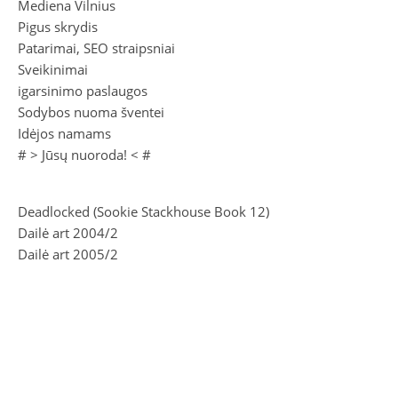
Mediena Vilnius
Pigus skrydis
Patarimai, SEO straipsniai
Sveikinimai
igarsinimo paslaugos
Sodybos nuoma šventei
Idėjos namams
# >
Jūsų nuoroda!
< #
Deadlocked (Sookie Stackhouse Book 12)
Dailė art 2004/2
Dailė art 2005/2
Traktatas apie žmogiškojo pažinimo principus
Dailė art 2004/1