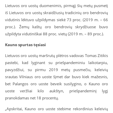
Lietuvos oro uostų duomenimis, pirmąjį šių metų pusmetį
iš Lietuvos oro uostų skraidžiusių tradicinių oro bendrovių
vidutinis lėktuvo užpildymas siekė 73 proc. (2019 m. – 66
proc.). Žemų kaštų oro bendrovių skrydžiuose buvo
užpildyta vidutiniškai 88 proc. vietų (2019 m. – 89 proc.).
Kauno spurtas tęsiasi
Lietuvos oro uostų maršrutų plėtros vadovas Tomas Zitikis
pastebi, kad lyginant su priešpandeminiu laikotarpiu,
pavyzdžiui, su pirmu 2019 metų pusmečiu, keleivių
srautas Vilniaus oro uoste šįmet dar buvo kiek mažesnis,
bet Palangos oro uoste beveik susilygino, o Kauno oro
uoste veržliai kilo aukštyn, priešpandeminį lygį
pranokdamas net 18 procentų.
„Apskritai, Kauno oro uoste stebime rekordinius keleivių