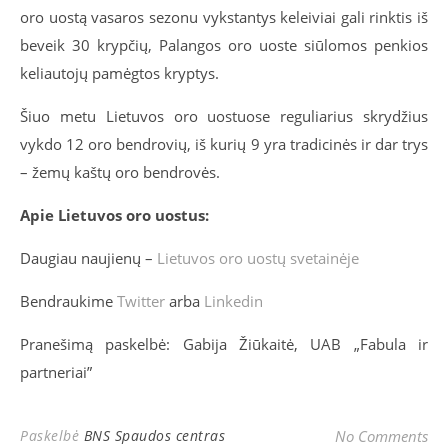
oro uostą vasaros sezonu vykstantys keleiviai gali rinktis iš
beveik 30 krypčių, Palangos oro uoste siūlomos penkios
keliautojų pamėgtos kryptys.
Šiuo metu Lietuvos oro uostuose reguliarius skrydžius
vykdo 12 oro bendrovių, iš kurių 9 yra tradicinės ir dar trys
– žemų kaštų oro bendrovės.
Apie Lietuvos oro uostus:
Daugiau naujienų –
Lietuvos oro uostų svetainėje
Bendraukime
Twitter
arba
Linkedin
Pranešimą paskelbė: Gabija Žiūkaitė, UAB „Fabula ir
partneriai”
Paskelbė
BNS Spaudos centras
No Comments