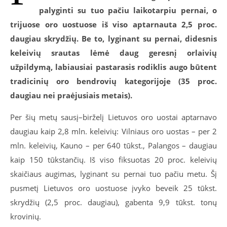
palyginti su tuo pačiu laikotarpiu pernai, o
trijuose oro uostuose iš viso aptarnauta 2,5 proc.
daugiau skrydžių. Be to, lyginant su pernai, didesnis
keleivių srautas lėmė daug geresnį orlaivių
užpildymą, labiausiai pastarasis rodiklis augo būtent
tradicinių oro bendrovių kategorijoje (35 proc.
daugiau nei praėjusiais metais).
Per šių metų sausį–birželį Lietuvos oro uostai aptarnavo
daugiau kaip 2,8 mln. keleivių: Vilniaus oro uostas – per 2
mln. keleivių, Kauno – per 640 tūkst., Palangos – daugiau
kaip 150 tūkstančių. Iš viso fiksuotas 20 proc. keleivių
skaičiaus augimas, lyginant su pernai tuo pačiu metu. Šį
pusmetį Lietuvos oro uostuose įvyko beveik 25 tūkst.
skrydžių (2,5 proc. daugiau), gabenta 9,9 tūkst. tonų
krovinių.