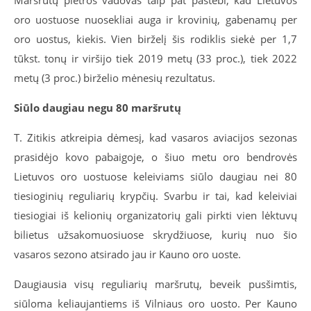
Maršrutų plėtros vadovas taip pat pastebi, kad Lietuvos
oro uostuose nuosekliai auga ir krovinių, gabenamų per
oro uostus, kiekis. Vien birželį šis rodiklis siekė per 1,7
tūkst. tonų ir viršijo tiek 2019 metų (33 proc.), tiek 2022
metų (3 proc.) birželio mėnesių rezultatus.
Siūlo daugiau negu 80 maršrutų
T. Zitikis atkreipia dėmesį, kad vasaros aviacijos sezonas
prasidėjo kovo pabaigoje, o šiuo metu oro bendrovės
Lietuvos oro uostuose keleiviams siūlo daugiau nei 80
tiesioginių reguliarių krypčių. Svarbu ir tai, kad keleiviai
tiesiogiai iš kelionių organizatorių gali pirkti vien lėktuvų
bilietus užsakomuosiuose skrydžiuose, kurių nuo šio
vasaros sezono atsirado jau ir Kauno oro uoste.
Daugiausia visų reguliarių maršrutų, beveik pusšimtis,
siūloma keliaujantiems iš Vilniaus oro uosto. Per Kauno