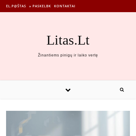
EL.P@ŠTAS
» PASKELBK
KONTAKTAI
Litas.Lt
Žinantiems pinigų ir laiko vertę