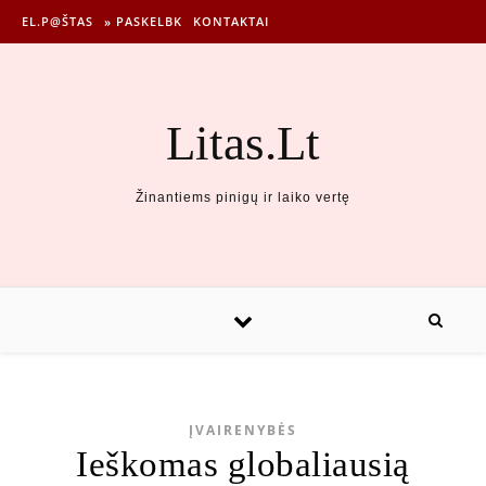
EL.P@ŠTAS
» PASKELBK
KONTAKTAI
Litas.Lt
Žinantiems pinigų ir laiko vertę
ĮVAIRENYBĖS
Ieškomas globaliausią