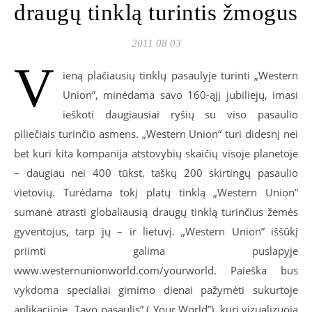
draugų tinklą turintis žmogus
2011 08 03
V
ieną plačiausių tinklų pasaulyje turinti „Western
Union”, minėdama savo 160-ąjį jubiliejų, imasi
ieškoti daugiausiai ryšių su viso pasaulio
piliečiais turinčio asmens. „Western Union“ turi didesnį nei
bet kuri kita kompanija atstovybių skaičių visoje planetoje
– daugiau nei 400 tūkst. taškų 200 skirtingų pasaulio
vietovių. Turėdama tokį platų tinklą „Western Union”
sumanė atrasti globaliausią draugų tinklą turinčius žemės
gyventojus, tarp jų – ir lietuvį. „Western Union” iššūkį
priimti galima puslapyje
www.westernunionworld.com/yourworld. Paieška bus
vykdoma specialiai gimimo dienai pažymėti sukurtoje
aplikacijoje „Tavo pasaulis” („Your World”), kuri vizualizuoja