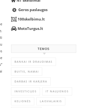
NT skelbimai
Geros paslaugos
100skelbimu.lt
le
MotoTurgus.lt
e.
ti
au
TEMOS
os
me
BANKAI IR DRAUDIMAS
s“
ai
BUITIS, NAMAI
DARBAS IR KARJERA
INVESTICIJOS
IT NAUJIENOS
KELIONĖS
LAISVALAIKIS