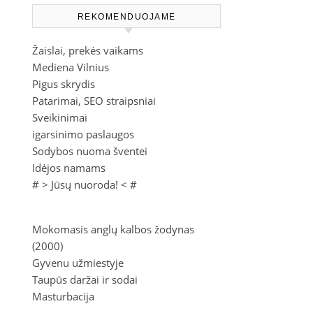
REKOMENDUOJAME
Žaislai, prekės vaikams
Mediena Vilnius
Pigus skrydis
Patarimai, SEO straipsniai
Sveikinimai
igarsinimo paslaugos
Sodybos nuoma šventei
Idėjos namams
# >
Jūsų nuoroda!
< #
Mokomasis anglų kalbos žodynas
(2000)
Gyvenu užmiestyje
Taupūs daržai ir sodai
Masturbacija