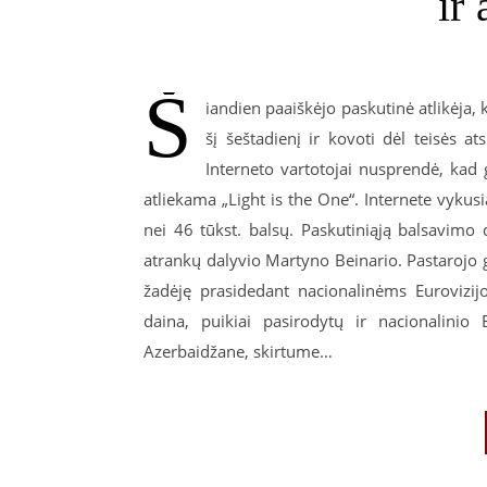
ir 
Š
iandien paaiškėjo paskutinė atlikėja, 
šį šeštadienį ir kovoti dėl teisės a
Interneto vartotojai nusprendė, kad 
atliekama „Light is the One“. Internete vykus
nei 46 tūkst. balsų. Paskutiniąją balsavimo d
atrankų dalyvio Martyno Beinario. Pastarojo g
žadėję prasidedant nacionalinėms Eurovizijos
daina, puikiai pasirodytų ir nacionalinio 
Azerbaidžane, skirtume…