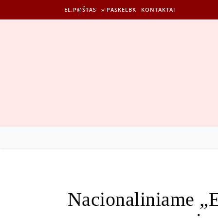
EL.P@ŠTAS
» PASKELBK
KONTAKTAI
Nacionaliniame „E