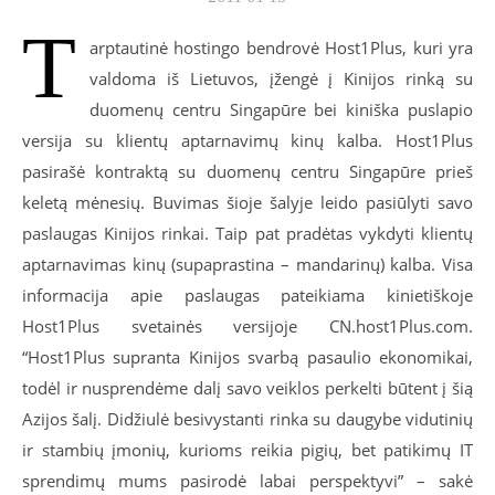
T
arptautinė hostingo bendrovė Host1Plus, kuri yra
valdoma iš Lietuvos, įžengė į Kinijos rinką su
duomenų centru Singapūre bei kiniška puslapio
versija su klientų aptarnavimų kinų kalba. Host1Plus
pasirašė kontraktą su duomenų centru Singapūre prieš
keletą mėnesių. Buvimas šioje šalyje leido pasiūlyti savo
paslaugas Kinijos rinkai. Taip pat pradėtas vykdyti klientų
aptarnavimas kinų (supaprastina – mandarinų) kalba. Visa
informacija apie paslaugas pateikiama kinietiškoje
Host1Plus svetainės versijoje CN.host1Plus.com.
“Host1Plus supranta Kinijos svarbą pasaulio ekonomikai,
todėl ir nusprendėme dalį savo veiklos perkelti būtent į šią
Azijos šalį. Didžiulė besivystanti rinka su daugybe vidutinių
ir stambių įmonių, kurioms reikia pigių, bet patikimų IT
sprendimų mums pasirodė labai perspektyvi” – sakė