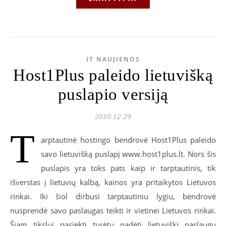
IT NAUJIENOS
Host1Plus paleido lietuvišką
puslapio versiją
2010 12 29
T
arptautinė hostingo bendrovė Host1Plus paleido
savo lietuvišką puslapį www.host1plus.lt. Nors šis
puslapis yra toks pats kaip ir tarptautinis, tik
išverstas į lietuvių kalbą, kainos yra pritaikytos Lietuvos
rinkai. Iki šiol dirbusi tarptautiniu lygiu, bendrovė
nusprendė savo paslaugas teikti ir vietinei Lietuvos rinkai.
Šiam tikslui pasiekti turėtų padėti lietuviški paslaugų