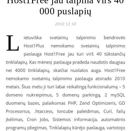
Host1Free jau talpina virš 40
000 puslapių
2010 12 10
L
ietuviška svetainių talpinimo bendrovės
Host1Plus nemokamo svetainių talpinimo
paslauga Host1Free jau turi virš 40 tūkstančių
tinklalapių. Kas mėnesį paslauga pradeda naudotis daugiau
nei 4000 tinklalapių, skaičiai nuolatos auga. Host1Free
nemokamo svetainių talpinimo paslauga atsirado 2010
metais. Šiuo metu ji turi labai reikalingą funkcionalumą – 5
domeno nukreipimus, 5 domenų parkingą, 2 mySQL
duomenų bazes, palaikomas PHP, Zend Optimizeris, GD
Procesorius, .htaccess, Ioncube paleidimas, Curl, failų
įkėlimas, Cron Jobs, Sistemos informacija, automatinis
programų įdiegimas, Tinklalapių kūrėjo paslauga, vartotojo