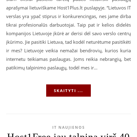
aprašymai lietuviškame Host1Plus.lt puslapyje. “Lietuvos IT
verslas yra ypač stiprus ir konkurencingas, nes jame dirba
tikrai profesionalūs darbuotojai. Taip pat ir kelios didelės
kompanijos Lietuvoje įkūrė ar derisi dėl savo verslo centrų
įkūrimo. Jie pasitiki Lietuva, tad kodėl neturėtume pasitikėti
ir mes? Lietuvoje veikia nemažai bendrovių, kurios kuria
internetu teikiamas paslaugas. Joms reikia nebrangių, bet
patikimų talpinimo paslaugų, todėl mes ir…
SKAITYTI ...
IT NAUJIENOS