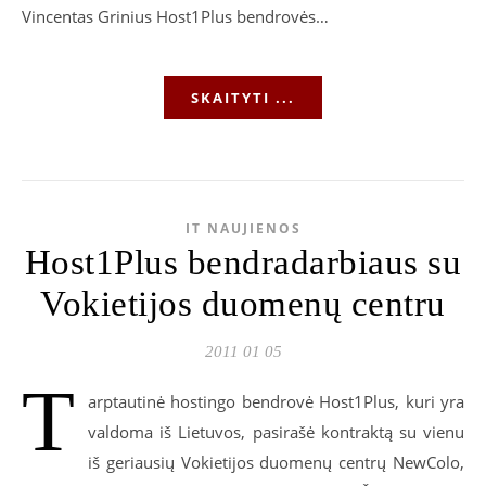
Vincentas Grinius Host1Plus bendrovės…
SKAITYTI ...
IT NAUJIENOS
Host1Plus bendradarbiaus su
Vokietijos duomenų centru
2011 01 05
T
arptautinė hostingo bendrovė Host1Plus, kuri yra
valdoma iš Lietuvos, pasirašė kontraktą su vienu
iš geriausių Vokietijos duomenų centrų NewColo,